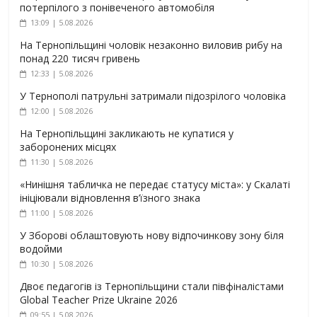
потерпілого з понівеченого автомобіля
13:09 | 5.08.2026
На Тернопільщині чоловік незаконно виловив рибу на
понад 220 тисяч гривень
12:33 | 5.08.2026
У Тернополі патрульні затримали підозрілого чоловіка
12:00 | 5.08.2026
На Тернопільщині закликають не купатися у
заборонених місцях
11:30 | 5.08.2026
«Нинішня табличка не передає статусу міста»: у Скалаті
ініціювали відновлення в’їзного знака
11:00 | 5.08.2026
У Зборові облаштовують нову відпочинкову зону біля
водойми
10:30 | 5.08.2026
Двоє педагогів із Тернопільщини стали півфіналістами
Global Teacher Prize Ukraine 2026
09:55 | 5.08.2026