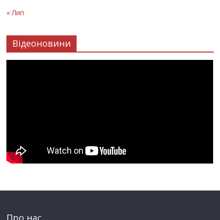
« Лип
Відеоновини
Про нас