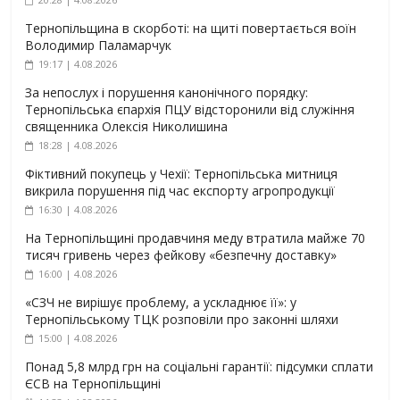
Тернопільщина в скорботі: на щиті повертається воїн
Володимир Паламарчук
19:17 | 4.08.2026
За непослух і порушення канонічного порядку:
Тернопільська єпархія ПЦУ відсторонили від служіння
священника Олексія Николишина
18:28 | 4.08.2026
Фіктивний покупець у Чехії: Тернопільська митниця
викрила порушення під час експорту агропродукції
16:30 | 4.08.2026
На Тернопільщині продавчиня меду втратила майже 70
тисяч гривень через фейкову «безпечну доставку»
16:00 | 4.08.2026
«СЗЧ не вирішує проблему, а ускладнює її»: у
Тернопільському ТЦК розповіли про законні шляхи
15:00 | 4.08.2026
Понад 5,8 млрд грн на соціальні гарантії: підсумки сплати
ЄСВ на Тернопільщині