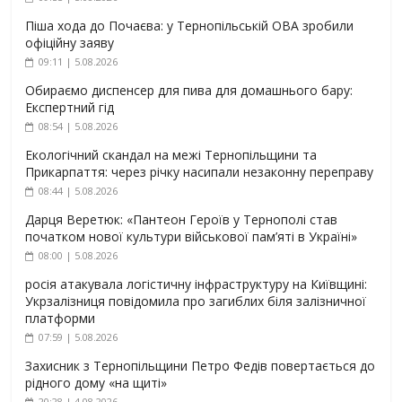
Піша хода до Почаєва: у Тернопільській ОВА зробили
офіційну заяву
09:11 | 5.08.2026
Обираємо диспенсер для пива для домашнього бару:
Експертний гід
08:54 | 5.08.2026
Екологічний скандал на межі Тернопільщини та
Прикарпаття: через річку насипали незаконну переправу
08:44 | 5.08.2026
Дарця Веретюк: «Пантеон Героїв у Тернополі став
початком нової культури військової пам’яті в Україні»
08:00 | 5.08.2026
росія атакувала логістичну інфраструктуру на Київщині:
Укрзалізниця повідомила про загиблих біля залізничної
платформи
07:59 | 5.08.2026
Захисник з Тернопільщини Петро Федів повертається до
рідного дому «на щиті»
20:28 | 4.08.2026