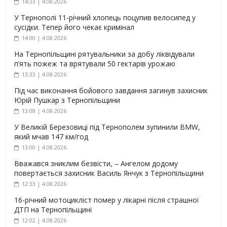
14:33 | 4.08.2026
У Тернополі 11-річний хлопець поцупив велосипед у
сусідки. Тепер його чекає кримінал
14:00 | 4.08.2026
На Тернопільщині рятувальники за добу ліквідували
п’ять пожеж та врятували 50 гектарів урожаю
13:33 | 4.08.2026
Під час виконання бойового завдання загинув захисник
Юрій Пушкар з Тернопільщини
13:08 | 4.08.2026
У Великій Березовиці під Тернополем зупинили BMW,
який мчав 147 км/год
13:00 | 4.08.2026
Вважався зниклим безвісти, – Ангелом додому
повертається захисник Василь Янчук з Тернопільщини
12:33 | 4.08.2026
16-річний мотоцикліст помер у лікарні після страшної
ДТП на Тернопільщині
12:02 | 4.08.2026