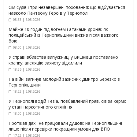
Сім судів і три незавершені поховання: що відбувається
навколо Пантеону Героїв у Тернополі
08:33 | 6.08.2026
Майже 10 годин під вогнем і атаками дронів: як
поліцейський із Тернопільщини вижив після важкого
бою
08:00 | 6.08.2026
У справі вбивства випускниці у Вишнівці поставлено
крапку: апеляцію захисту відхилили
18:35 | 5.08.2026
На війні загинув молодий захисник Дмитро Березко з
Тернопільщини
18:23 | 5.08.2026
У Тернополі водій Tesla, позбавлений прав, сів за кермо
у стані наркотичного сп’яніння
18:00 | 5.08.2026
Протікав дах і не працювали душові: на Тернопільщині
лише після перевірки покращили умови для ВПО
17:22 | 5.08.2026