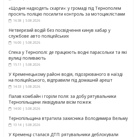
«Щодня надходять скарги»: у громаді під Тернополем
просять поліцію посилити контроль за мотоциклістами
16:38 | 5.08.2026
Нетверезий водій без посвідчення кинув хабар у
службове авто поліцейських
16:00 | 5.08.2026
Спека у Тернополі: де працюють водні парасольки та які
вулиці поливають
15:11 | 5.08.2026
У Кременецькому районі водія, підозрюваного в наїзді
на поліцейського, відправили під домашній арешт
14:33 | 5.08.2026
Палав комбайн і горіли поля: за добу рятувальники
Тернопільщини ліквідували вісім пожеж
14:00 | 5.08.2026
Тернопільщина втратила захисника Володимира Вельму
13:14 | 5.08.2026
У Кременці сталася ДТП: рятувальники деблокували