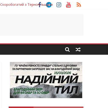
 Скоробогатий з Тернопільщини