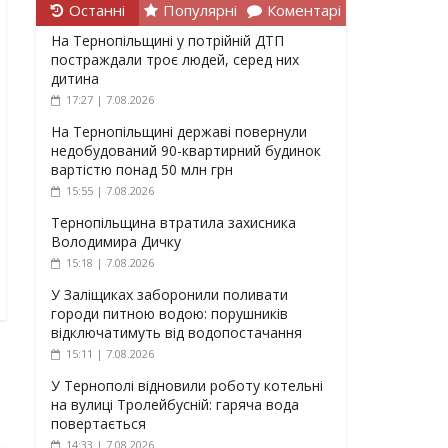
Останні
Популярні
Коментарі
На Тернопільщині у потрійній ДТП
постраждали троє людей, серед них
дитина
17:27 | 7.08.2026
На Тернопільщині державі повернули
недобудований 90-квартирний будинок
вартістю понад 50 млн грн
15:55 | 7.08.2026
Тернопільщина втратила захисника
Володимира Дичку
15:18 | 7.08.2026
У Заліщиках заборонили поливати
городи питною водою: порушників
відключатимуть від водопостачання
15:11 | 7.08.2026
У Тернополі відновили роботу котельні
на вулиці Тролейбусній: гаряча вода
повертається
14:33 | 7.08.2026