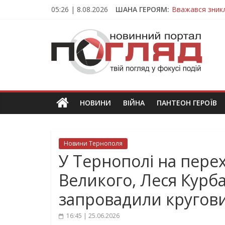
Skip
05:26 | 8.08.2026
ШАНА ГЕРОЯМ:
Вважався зник
to
На війні загин
content
ПОГЛЯД
Тернопільщина
Захисник з Тер
Тернопільщина
Новини
Тернополя.
Тернопільські
новини
НОВИНИ
ВІЙНА
ПАНТЕОН ГЕРОЇВ
та
події
Новини Тернополя
У Тернополі на пере
Великого, Леся Курба
запровадили кругов
16:45 | 25.06.2026