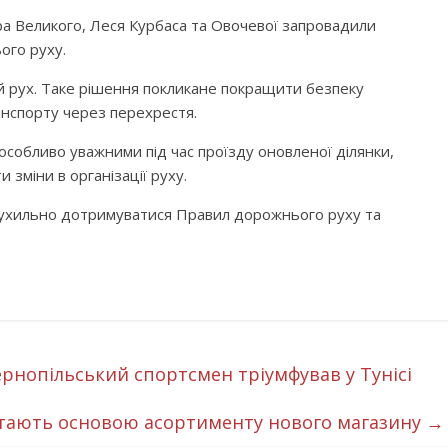
а Великого, Леся Курбаса та Овочевої запровадили
ого руху.
ий рух. Таке рішення покликане покращити безпеку
нспорту через перехрестя.
особливо уважними під час проїзду оновленої ділянки,
зміни в організації руху.
еухильно дотримуватися Правил дорожнього руху та
ернопільський спортсмен тріумфував у Тунісі
 стають основою асортименту нового магазину
→