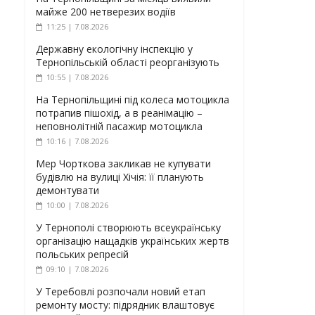
майже 200 нетверезих водіїв
11:25 | 7.08.2026
Державну екологічну інспекцію у
Тернопільській області реорганізують
10:55 | 7.08.2026
На Тернопільщині під колеса мотоцикла
потрапив пішохід, а в реанімацію –
неповнолітній пасажир мотоцикла
10:16 | 7.08.2026
Мер Чорткова закликав не купувати
будівлю на вулиці Хічія: її планують
демонтувати
10:00 | 7.08.2026
У Тернополі створюють всеукраїнську
організацію нащадків українських жертв
польських репресій
09:10 | 7.08.2026
У Теребовлі розпочали новий етап
ремонту мосту: підрядник влаштовує