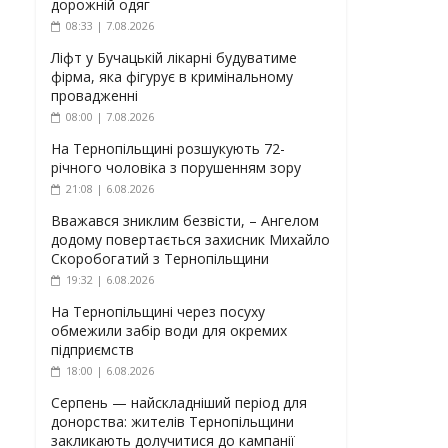
дорожній одяг
08:33 | 7.08.2026
Ліфт у Бучацькій лікарні будуватиме
фірма, яка фігурує в кримінальному
провадженні
08:00 | 7.08.2026
На Тернопільщині розшукують 72-
річного чоловіка з порушенням зору
21:08 | 6.08.2026
Вважався зниклим безвісти, – Ангелом
додому повертається захисник Михайло
Скоробогатий з Тернопільщини
19:32 | 6.08.2026
На Тернопільщині через посуху
обмежили забір води для окремих
підприємств
18:00 | 6.08.2026
Серпень — найскладніший період для
донорства: жителів Тернопільщини
закликають долучитися до кампанії