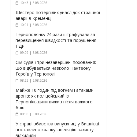
10:43 | 6.08.2026
Шестеро потерпілих унаслідок страшної
аварії в Кременці
10:01 | 6.08.2026
Тернополянку 24 рази штрафували за
перевищення швидкості та порушення
ПДР
09:09 | 6.08.2026
Сім судів і три незавершені поховання:
що відбувається навколо Пантеону
Героїв у Тернополі
08:33 | 6.08.2026
Майже 10 годин під вогнем і атаками
дронів: як поліцейський із
Тернопільщини вижив після важкого
бою
08:00 | 6.08.2026
У справі вбивства випускниці у Вишнівці
поставлено крапку: апеляцію захисту
відхилили