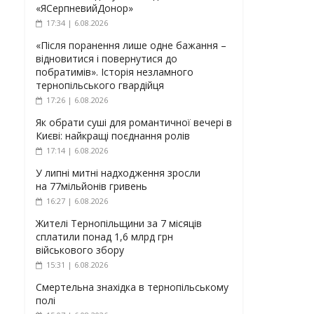
«ЯСерпневийДонор»
17:34 | 6.08.2026
«Після поранення лише одне бажання –
відновитися і повернутися до
побратимів». Історія незламного
тернопільського гвардійця
17:26 | 6.08.2026
Як обрати суші для романтичної вечері в
Києві: найкращі поєднання ролів
17:14 | 6.08.2026
У липні митні надходження зросли
на 77мільйонів гривень
16:27 | 6.08.2026
Жителі Тернопільщини за 7 місяців
сплатили понад 1,6 млрд грн
військового збору
15:31 | 6.08.2026
Смертельна знахідка в тернопільському
полі