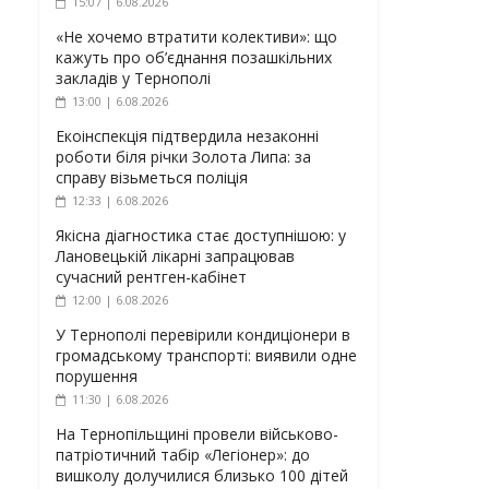
15:07 | 6.08.2026
«Не хочемо втратити колективи»: що
кажуть про об’єднання позашкільних
закладів у Тернополі
13:00 | 6.08.2026
Екоінспекція підтвердила незаконні
роботи біля річки Золота Липа: за
справу візьметься поліція
12:33 | 6.08.2026
Якісна діагностика стає доступнішою: у
Лановецькій лікарні запрацював
сучасний рентген-кабінет
12:00 | 6.08.2026
У Тернополі перевірили кондиціонери в
громадському транспорті: виявили одне
порушення
11:30 | 6.08.2026
На Тернопільщині провели військово-
патріотичний табір «Легіонер»: до
вишколу долучилися близько 100 дітей