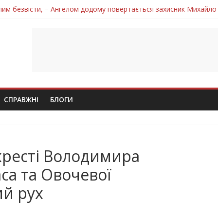
лим безвісти, – Ангелом додому повертається захисник Михайло
ув молодий захисник Дмитро Березко з Тернопільщини
 втратила захисника Володимира Вельму
нопільщини Петро Федів повертається до рідного дому «на щиті»
 втратила захисника Володимира Дичку
СПРАВЖНІ
БЛОГИ
хресті Володимира
са та Овочевої
ий рух