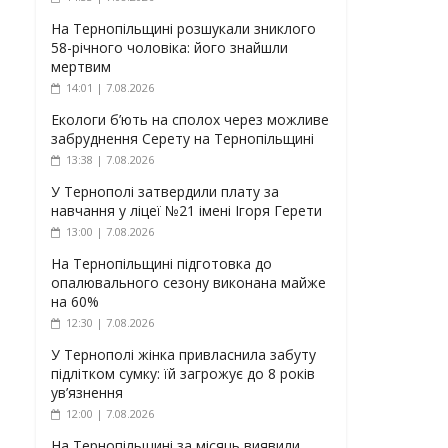
На Тернопільщині розшукали зниклого
58-річного чоловіка: його знайшли
мертвим
14:01 | 7.08.2026
Екологи б’ють на сполох через можливе
забруднення Серету на Тернопільщині
13:38 | 7.08.2026
У Тернополі затвердили плату за
навчання у ліцеї №21 імені Ігоря Герети
13:00 | 7.08.2026
На Тернопільщині підготовка до
опалювального сезону виконана майже
на 60%
12:30 | 7.08.2026
У Тернополі жінка привласнила забуту
підлітком сумку: їй загрожує до 8 років
ув’язнення
12:00 | 7.08.2026
На Тернопільщині за місяць виявили