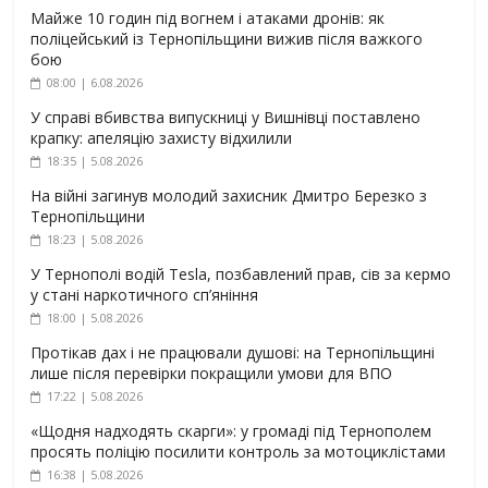
Майже 10 годин під вогнем і атаками дронів: як
поліцейський із Тернопільщини вижив після важкого
бою
08:00 | 6.08.2026
У справі вбивства випускниці у Вишнівці поставлено
крапку: апеляцію захисту відхилили
18:35 | 5.08.2026
На війні загинув молодий захисник Дмитро Березко з
Тернопільщини
18:23 | 5.08.2026
У Тернополі водій Tesla, позбавлений прав, сів за кермо
у стані наркотичного сп’яніння
18:00 | 5.08.2026
Протікав дах і не працювали душові: на Тернопільщині
лише після перевірки покращили умови для ВПО
17:22 | 5.08.2026
«Щодня надходять скарги»: у громаді під Тернополем
просять поліцію посилити контроль за мотоциклістами
16:38 | 5.08.2026