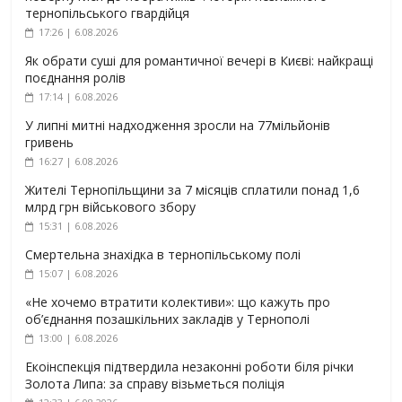
тернопільського гвардійця
17:26 | 6.08.2026
Як обрати суші для романтичної вечері в Києві: найкращі
поєднання ролів
17:14 | 6.08.2026
У липні митні надходження зросли на 77мільйонів
гривень
16:27 | 6.08.2026
Жителі Тернопільщини за 7 місяців сплатили понад 1,6
млрд грн військового збору
15:31 | 6.08.2026
Смертельна знахідка в тернопільському полі
15:07 | 6.08.2026
«Не хочемо втратити колективи»: що кажуть про
об’єднання позашкільних закладів у Тернополі
13:00 | 6.08.2026
Екоінспекція підтвердила незаконні роботи біля річки
Золота Липа: за справу візьметься поліція