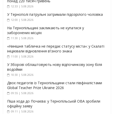
понад 220 тисяч гривень
12:33 | 5.08.2026
У Тернополі патрульні затримали підозрілого чоловіка
12:00 | 5.08.2026
На Тернопільщині закликають не купатися у
заборонених місцях
11:30 | 5.08.2026
«Нинішня табличка не передає статусу міста»: у Скалаті
ініціювали відновлення в’їзного знака
11:00 | 5.08.2026
У Зборові облаштовують нову відпочинкову зону біля
водойми
10:30 | 5.08.2026
Двоє педагогів із Тернопільщини стали півфіналістами
Global Teacher Prize Ukraine 2026
09:55 | 5.08.2026
Піша хода до Почаєва: у Тернопільській ОВА зробили
офіційну заяву
09:11 | 5.08.2026