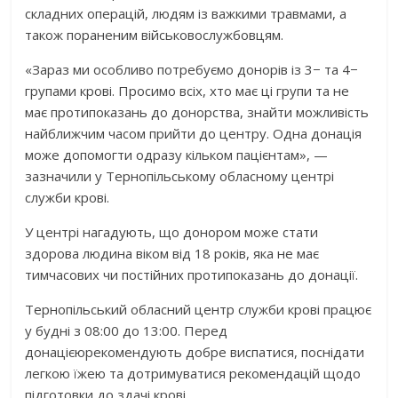
складних операц
ій, людям із важкими травмами
, а
також
пораненим військовослужбовцям.
«Зараз ми особливо потребуємо донорі
в із 3
−
та 4
−
групами крові. Просимо всіх, хто має ці групи та не
має протипоказань до донорства, знайти можливість
найближчим часом прийти до центру. Одна
донація
може допомогти одразу кільком пацієнтам»,
—
зазначили у Тернопільському обл
асному центрі
служби крові.
У центрі нагадують, що донором може стати
здорова людина віком від 18 років, яка не має
тимчасових чи пост
ійних протипоказань до
донації
.
Тернопільський обласний центр служби крові працює
у будні з 08:00 до 13:00. Перед
донацією
рекомендують добре виспатися, поснідати
легкою їжею та дотримуватися рекомендацій щодо
підготовки до здачі крові.