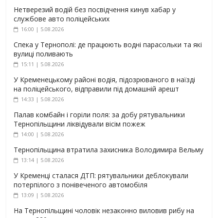
Нетверезий водій без посвідчення кинув хабар у
службове авто поліцейських
16:00 | 5.08.2026
Спека у Тернополі: де працюють водні парасольки та які
вулиці поливають
15:11 | 5.08.2026
У Кременецькому районі водія, підозрюваного в наїзді
на поліцейського, відправили під домашній арешт
14:33 | 5.08.2026
Палав комбайн і горіли поля: за добу рятувальники
Тернопільщини ліквідували вісім пожеж
14:00 | 5.08.2026
Тернопільщина втратила захисника Володимира Вельму
13:14 | 5.08.2026
У Кременці сталася ДТП: рятувальники деблокували
потерпілого з понівеченого автомобіля
13:09 | 5.08.2026
На Тернопільщині чоловік незаконно виловив рибу на