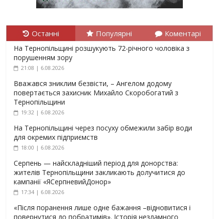
Останні
Популярні
Коментарі
На Тернопільщині розшукують 72-річного чоловіка з
порушенням зору
21:08 | 6.08.2026
Вважався зниклим безвісти, – Ангелом додому
повертається захисник Михайло Скоробогатий з
Тернопільщини
19:32 | 6.08.2026
На Тернопільщині через посуху обмежили забір води
для окремих підприємств
18:00 | 6.08.2026
Серпень — найскладніший період для донорства:
жителів Тернопільщини закликають долучитися до
кампанії «ЯСерпневийДонор»
17:34 | 6.08.2026
«Після поранення лише одне бажання –відновитися і
повернутися до побратимів». Історія незламного