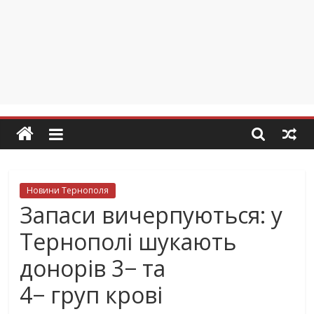
Новини Тернополя
Запаси вичерпуються: у
Тернополі шукають
донорів 3− та
4− груп крові