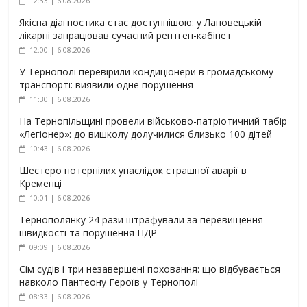
12:33 | 6.08.2026
Якісна діагностика стає доступнішою: у Лановецькій
лікарні запрацював сучасний рентген-кабінет
12:00 | 6.08.2026
У Тернополі перевірили кондиціонери в громадському
транспорті: виявили одне порушення
11:30 | 6.08.2026
На Тернопільщині провели військово-патріотичний табір
«Легіонер»: до вишколу долучилися близько 100 дітей
10:43 | 6.08.2026
Шестеро потерпілих унаслідок страшної аварії в
Кременці
10:01 | 6.08.2026
Тернополянку 24 рази штрафували за перевищення
швидкості та порушення ПДР
09:09 | 6.08.2026
Сім судів і три незавершені поховання: що відбувається
навколо Пантеону Героїв у Тернополі
08:33 | 6.08.2026