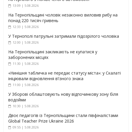
13:09 | 5.08.2026
На Тернопільщині чоловік незаконно виловив рибу на
понад 220 тисяч гривень
12:33 | 5.08.2026
У Тернополі патрульні затримали підозрілого чоловіка
12:00 | 5.08.2026
На Тернопільщині закликають не купатися у
заборонених місцях
11:30 | 5.08.2026
«Нинішня табличка не передає статусу міста»: у Скалаті
ініціювали відновлення в’їзного знака
11:00 | 5.08.2026
У Зборові облаштовують нову відпочинкову зону біля
водойми
10:30 | 5.08.2026
Двоє педагогів із Тернопільщини стали півфіналістами
Global Teacher Prize Ukraine 2026
09:55 | 5.08.2026