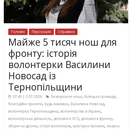
Головні
Персоналії
Справжні
Майже 5 тисяч нош для
фронту: історія
волонтерки Василини
Новосад із
Тернопільщини
,
,
07:45 | 2.07.2026
безкаркасні ноші
Білецька громада
,
,
,
благодійні проєкти
Будь взаємно
Василина Новосад
,
,
волонтерка Тернопільщина
волонтерство в Україні
,
,
,
волонтерська діяльність
допомога ЗСУ
допомога фронту
,
,
,
збори на дрони
історії волонтерів
культурні проєкти
лікарка