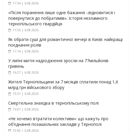
17:34 | 6.08.2026
«Після поранення лише одне бажання –відновитися і
повернутися до побратимів». Історія незламного
тернопільського гвардійця
17:26 | 6.08.2026
Як обрати суші для романтичної вечері в Києві: найкращі
поєднання ролів
17:14 | 6.08.2026
У липні митні надходження зросли на 77мільйонів
гривень
16:27 | 6.08.2026
Жителі Тернопільщини за 7 місяців сплатили понад 1,6
млрд грн військового збору
15:31 | 6.08.2026
Смертельна знахідка в тернопільському полі
15:07 | 6.08.2026
«Не хочемо втратити колективи»: що кажуть про
об’єднання позашкільних закладів у Тернополі
13:00 | 6.08.2026