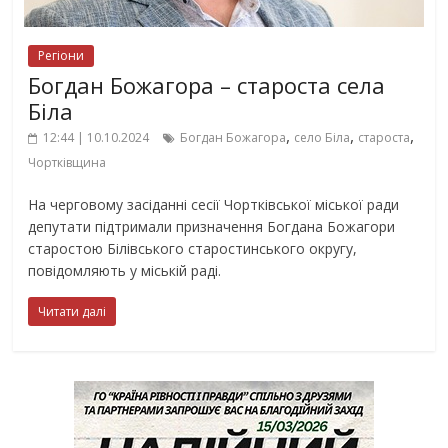
Регіони
Богдан Божагора – староста села
Біла
,
,
,
12:44 | 10.10.2024
Богдан Божагора
село Біла
староста
Чортківщина
На черговому засіданні сесії Чортківської міської ради
депутати підтримали призначення Богдана Божагори
старостою Білівського старостинського округу,
повідомляють у міській раді.
Читати далі