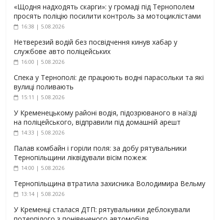
«Щодня надходять скарги»: у громаді під Тернополем
просять поліцію посилити контроль за мотоциклістами
16:38 | 5.08.2026
Нетверезий водій без посвідчення кинув хабар у
службове авто поліцейських
16:00 | 5.08.2026
Спека у Тернополі: де працюють водні парасольки та які
вулиці поливають
15:11 | 5.08.2026
У Кременецькому районі водія, підозрюваного в наїзді
на поліцейського, відправили під домашній арешт
14:33 | 5.08.2026
Палав комбайн і горіли поля: за добу рятувальники
Тернопільщини ліквідували вісім пожеж
14:00 | 5.08.2026
Тернопільщина втратила захисника Володимира Вельму
13:14 | 5.08.2026
У Кременці сталася ДТП: рятувальники деблокували
потерпілого з понівеченого автомобіля