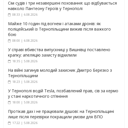
Сім судів і три незавершені поховання: що відбувається
навколо Пантеону Героїв у Тернополі
08:33 | 6.08.2026
Майже 10 годин під вогнем і атаками дронів: як
поліцейський із Тернопільщини вижив після важкого
бою
08:00 | 6.08.2026
У справі вбивства випускниці у Вишнівці поставлено
крапку: апеляцію захисту відхилили
18:35 | 5.08.2026
На війні загинув молодий захисник Дмитро Березко з
Тернопільщини
18:23 | 5.08.2026
У Тернополі водій Tesla, позбавлений прав, сів за кермо
у стані наркотичного сп’яніння
18:00 | 5.08.2026
Протікав дах і не працювали душові: на Тернопільщині
лише після перевірки покращили умови для ВПО
17:22 | 5.08.2026