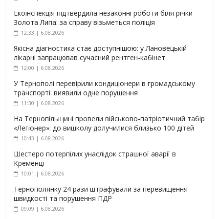
Екоінспекція підтвердила незаконні роботи біля річки
Золота Липа: за справу візьметься поліція
12:33 | 6.08.2026
Якісна діагностика стає доступнішою: у Лановецькій
лікарні запрацював сучасний рентген-кабінет
12:00 | 6.08.2026
У Тернополі перевірили кондиціонери в громадському
транспорті: виявили одне порушення
11:30 | 6.08.2026
На Тернопільщині провели військово-патріотичний табір
«Легіонер»: до вишколу долучилися близько 100 дітей
10:43 | 6.08.2026
Шестеро потерпілих унаслідок страшної аварії в
Кременці
10:01 | 6.08.2026
Тернополянку 24 рази штрафували за перевищення
швидкості та порушення ПДР
09:09 | 6.08.2026