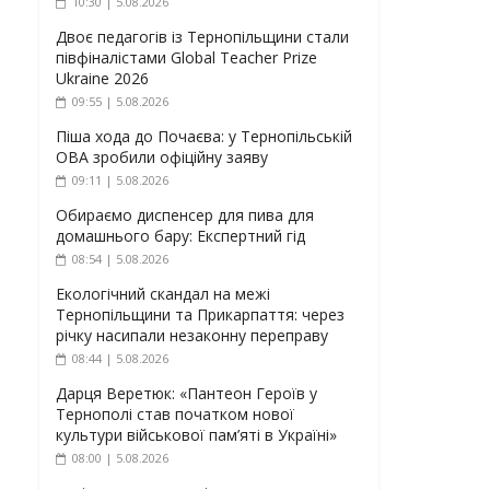
10:30 | 5.08.2026
Двоє педагогів із Тернопільщини стали
півфіналістами Global Teacher Prize
Ukraine 2026
09:55 | 5.08.2026
Піша хода до Почаєва: у Тернопільській
ОВА зробили офіційну заяву
09:11 | 5.08.2026
Обираємо диспенсер для пива для
домашнього бару: Експертний гід
08:54 | 5.08.2026
Екологічний скандал на межі
Тернопільщини та Прикарпаття: через
річку насипали незаконну переправу
08:44 | 5.08.2026
Дарця Веретюк: «Пантеон Героїв у
Тернополі став початком нової
культури військової пам’яті в Україні»
08:00 | 5.08.2026