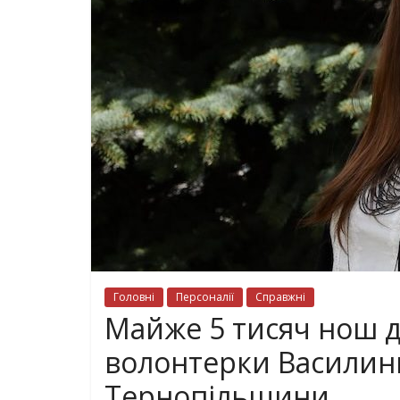
Головні
Персоналії
Справжні
Майже 5 тисяч нош дл
волонтерки Василини
Тернопільщини