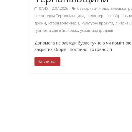
,
07:45 | 2.07.2026
безкаркасні ноші
Білецька гр
,
,
волонтерка Тернопільщина
волонтерство в Україні
в
,
,
,
дрони
історії волонтерів
культурні проєкти
лікарка 
,
турнікети для військових
українські традиції
Допомога не завжди буває гучною чи помітною.
закритих зборів і постійної готовності
Читати далі