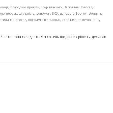
,
,
,
,
омада
благодійні проєкти
Будь взаємно
Василина Новосад
,
,
,
олонтерська діяльність
допомога ЗСУ
допомога фронту
збори на
,
,
,
,
Василина Новосад
підтримка військових
село Біла
тактичні ноші
 Часто вона складається з сотень щоденних рішень, десятків