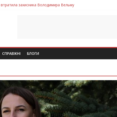
 втратила захисника Володимира Вельму
нопільщини Петро Федів повертається до рідного дому «на щиті»
в скорботі: на щиті повертається воїн Володимир Паламарчук
ння бойового завдання загинув захисник Юрій Пушкар з Тернопі
ув молодий захисник Дмитро Березко з Тернопільщини
СПРАВЖНІ
БЛОГИ