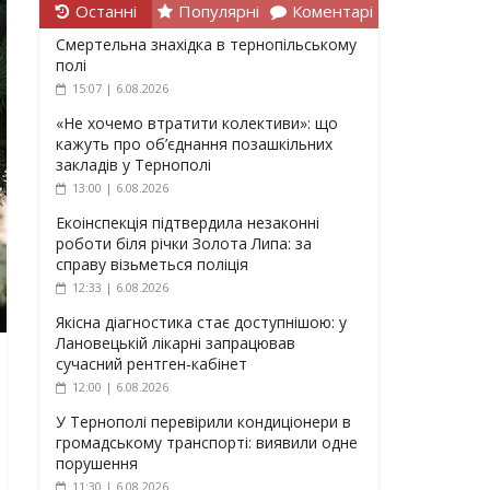
Останні
Популярні
Коментарі
Смертельна знахідка в тернопільському
полі
15:07 | 6.08.2026
«Не хочемо втратити колективи»: що
кажуть про об’єднання позашкільних
закладів у Тернополі
13:00 | 6.08.2026
Екоінспекція підтвердила незаконні
роботи біля річки Золота Липа: за
справу візьметься поліція
12:33 | 6.08.2026
Якісна діагностика стає доступнішою: у
Лановецькій лікарні запрацював
сучасний рентген-кабінет
12:00 | 6.08.2026
У Тернополі перевірили кондиціонери в
громадському транспорті: виявили одне
порушення
11:30 | 6.08.2026