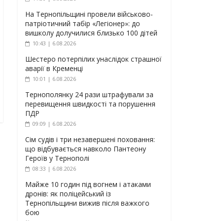
На Тернопільщині провели військово-
патріотичний табір «Легіонер»: до
вишколу долучилися близько 100 дітей
10:43 | 6.08.2026
Шестеро потерпілих унаслідок страшної
аварії в Кременці
10:01 | 6.08.2026
Тернополянку 24 рази штрафували за
перевищення швидкості та порушення
ПДР
09:09 | 6.08.2026
Сім судів і три незавершені поховання:
що відбувається навколо Пантеону
Героїв у Тернополі
08:33 | 6.08.2026
Майже 10 годин під вогнем і атаками
дронів: як поліцейський із
Тернопільщини вижив після важкого
бою