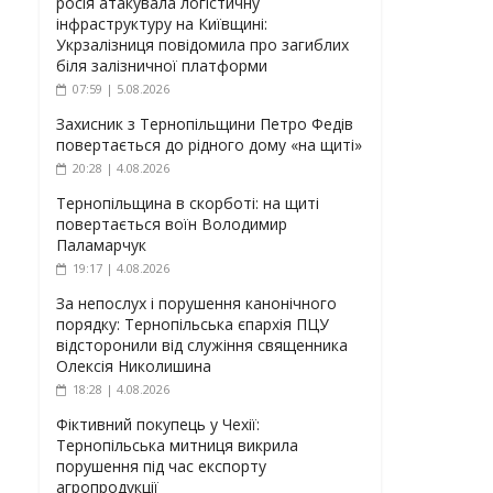
росія атакувала логістичну
інфраструктуру на Київщині:
Укрзалізниця повідомила про загиблих
біля залізничної платформи
07:59 | 5.08.2026
Захисник з Тернопільщини Петро Федів
повертається до рідного дому «на щиті»
20:28 | 4.08.2026
Тернопільщина в скорботі: на щиті
повертається воїн Володимир
Паламарчук
19:17 | 4.08.2026
За непослух і порушення канонічного
порядку: Тернопільська єпархія ПЦУ
відсторонили від служіння священника
Олексія Николишина
18:28 | 4.08.2026
Фіктивний покупець у Чехії:
Тернопільська митниця викрила
порушення під час експорту
агропродукції