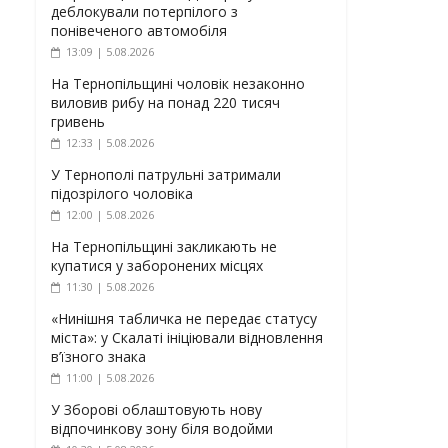
деблокували потерпілого з
понівеченого автомобіля
13:09 | 5.08.2026
На Тернопільщині чоловік незаконно
виловив рибу на понад 220 тисяч
гривень
12:33 | 5.08.2026
У Тернополі патрульні затримали
підозрілого чоловіка
12:00 | 5.08.2026
На Тернопільщині закликають не
купатися у заборонених місцях
11:30 | 5.08.2026
«Нинішня табличка не передає статусу
міста»: у Скалаті ініціювали відновлення
в’їзного знака
11:00 | 5.08.2026
У Зборові облаштовують нову
відпочинкову зону біля водойми