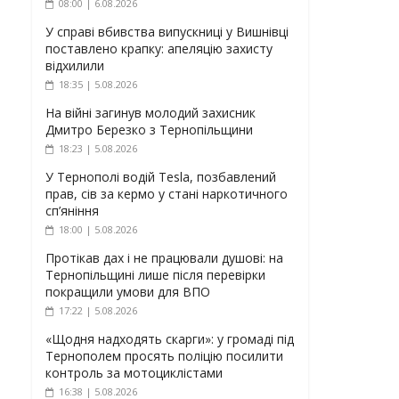
08:00 | 6.08.2026
У справі вбивства випускниці у Вишнівці
поставлено крапку: апеляцію захисту
відхилили
18:35 | 5.08.2026
На війні загинув молодий захисник
Дмитро Березко з Тернопільщини
18:23 | 5.08.2026
У Тернополі водій Tesla, позбавлений
прав, сів за кермо у стані наркотичного
сп’яніння
18:00 | 5.08.2026
Протікав дах і не працювали душові: на
Тернопільщині лише після перевірки
покращили умови для ВПО
17:22 | 5.08.2026
«Щодня надходять скарги»: у громаді під
Тернополем просять поліцію посилити
контроль за мотоциклістами
16:38 | 5.08.2026