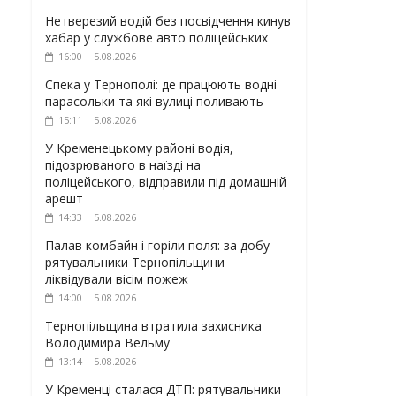
Нетверезий водій без посвідчення кинув
хабар у службове авто поліцейських
16:00 | 5.08.2026
Спека у Тернополі: де працюють водні
парасольки та які вулиці поливають
15:11 | 5.08.2026
У Кременецькому районі водія,
підозрюваного в наїзді на
поліцейського, відправили під домашній
арешт
14:33 | 5.08.2026
Палав комбайн і горіли поля: за добу
рятувальники Тернопільщини
ліквідували вісім пожеж
14:00 | 5.08.2026
Тернопільщина втратила захисника
Володимира Вельму
13:14 | 5.08.2026
У Кременці сталася ДТП: рятувальники