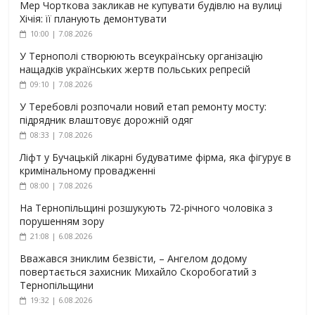
Мер Чорткова закликав не купувати будівлю на вулиці
Хічія: її планують демонтувати
10:00 | 7.08.2026
У Тернополі створюють всеукраїнську організацію
нащадків українських жертв польських репресій
09:10 | 7.08.2026
У Теребовлі розпочали новий етап ремонту мосту:
підрядник влаштовує дорожній одяг
08:33 | 7.08.2026
Ліфт у Бучацькій лікарні будуватиме фірма, яка фігурує в
кримінальному провадженні
08:00 | 7.08.2026
На Тернопільщині розшукують 72-річного чоловіка з
порушенням зору
21:08 | 6.08.2026
Вважався зниклим безвісти, – Ангелом додому
повертається захисник Михайло Скоробогатий з
Тернопільщини
19:32 | 6.08.2026