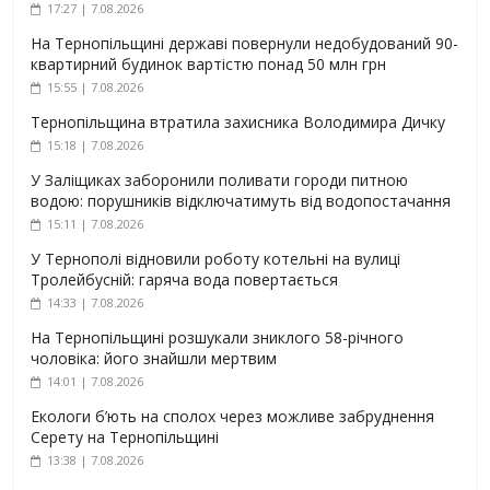
17:27 | 7.08.2026
На Тернопільщині державі повернули недобудований 90-
квартирний будинок вартістю понад 50 млн грн
15:55 | 7.08.2026
Тернопільщина втратила захисника Володимира Дичку
15:18 | 7.08.2026
У Заліщиках заборонили поливати городи питною
водою: порушників відключатимуть від водопостачання
15:11 | 7.08.2026
У Тернополі відновили роботу котельні на вулиці
Тролейбусній: гаряча вода повертається
14:33 | 7.08.2026
На Тернопільщині розшукали зниклого 58-річного
чоловіка: його знайшли мертвим
14:01 | 7.08.2026
Екологи б’ють на сполох через можливе забруднення
Серету на Тернопільщині
13:38 | 7.08.2026