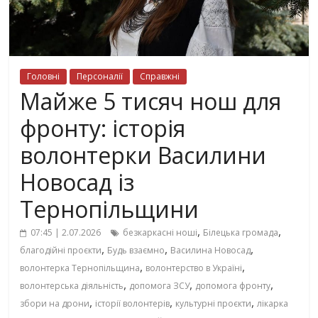
Головні
Персоналії
Справжні
Майже 5 тисяч нош для
фронту: історія
волонтерки Василини
Новосад із
Тернопільщини
,
,
07:45 | 2.07.2026
безкаркасні ноші
Білецька громада
,
,
,
благодійні проєкти
Будь взаємно
Василина Новосад
,
,
волонтерка Тернопільщина
волонтерство в Україні
,
,
,
волонтерська діяльність
допомога ЗСУ
допомога фронту
,
,
,
збори на дрони
історії волонтерів
культурні проєкти
лікарка