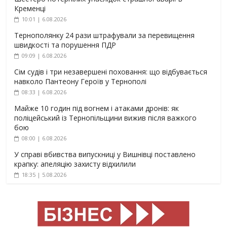
Кременці
10:01 | 6.08.2026
Тернополянку 24 рази штрафували за перевищення
швидкості та порушення ПДР
09:09 | 6.08.2026
Сім судів і три незавершені поховання: що відбувається
навколо Пантеону Героїв у Тернополі
08:33 | 6.08.2026
Майже 10 годин під вогнем і атаками дронів: як
поліцейський із Тернопільщини вижив після важкого
бою
08:00 | 6.08.2026
У справі вбивства випускниці у Вишнівці поставлено
крапку: апеляцію захисту відхилили
18:35 | 5.08.2026