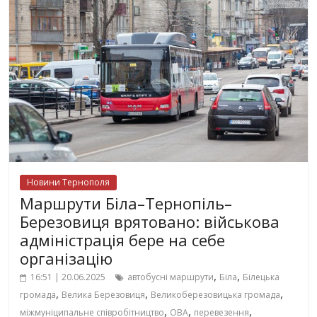
Новини Тернополя
Маршрути Біла–Тернопіль–
Березовиця врятовано: військова
адміністрація бере на себе
організацію
,
,
16:51 | 20.06.2025
автобусні маршрути
Біла
Білецька
,
,
,
громада
Велика Березовиця
Великоберезовицька громада
,
,
,
міжмуніципальне співробітництво
ОВА
перевезення