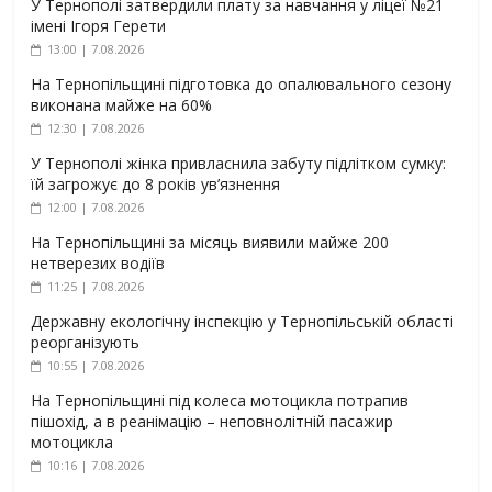
У Тернополі затвердили плату за навчання у ліцеї №21
імені Ігоря Герети
13:00 | 7.08.2026
На Тернопільщині підготовка до опалювального сезону
виконана майже на 60%
12:30 | 7.08.2026
У Тернополі жінка привласнила забуту підлітком сумку:
їй загрожує до 8 років ув’язнення
12:00 | 7.08.2026
На Тернопільщині за місяць виявили майже 200
нетверезих водіїв
11:25 | 7.08.2026
Державну екологічну інспекцію у Тернопільській області
реорганізують
10:55 | 7.08.2026
На Тернопільщині під колеса мотоцикла потрапив
пішохід, а в реанімацію – неповнолітній пасажир
мотоцикла
10:16 | 7.08.2026