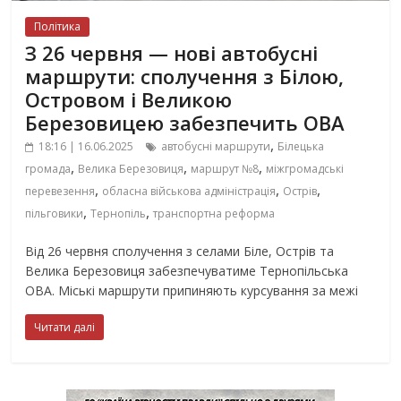
Політика
З 26 червня — нові автобусні
маршрути: сполучення з Білою,
Островом і Великою
Березовицею забезпечить ОВА
,
18:16 | 16.06.2025
автобусні маршрути
Білецька
,
,
,
громада
Велика Березовиця
маршрут №8
міжгромадські
,
,
,
перевезення
обласна військова адміністрація
Острів
,
,
пільговики
Тернопіль
транспортна реформа
Від 26 червня сполучення з селами Біле, Острів та
Велика Березовиця забезпечуватиме Тернопільська
ОВА. Міські маршрути припиняють курсування за межі
Читати далі