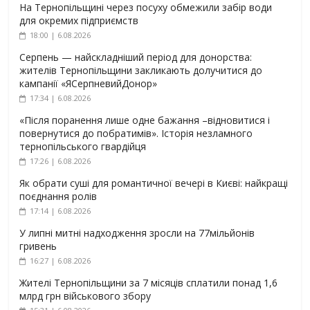
На Тернопільщині через посуху обмежили забір води
для окремих підприємств
18:00 | 6.08.2026
Серпень — найскладніший період для донорства:
жителів Тернопільщини закликають долучитися до
кампанії «ЯСерпневийДонор»
17:34 | 6.08.2026
«Після поранення лише одне бажання –відновитися і
повернутися до побратимів». Історія незламного
тернопільського гвардійця
17:26 | 6.08.2026
Як обрати суші для романтичної вечері в Києві: найкращі
поєднання ролів
17:14 | 6.08.2026
У липні митні надходження зросли на 77мільйонів
гривень
16:27 | 6.08.2026
Жителі Тернопільщини за 7 місяців сплатили понад 1,6
млрд грн військового збору