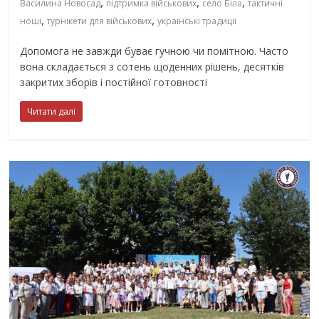
,
,
,
Василина Новосад
підтримка військових
село Біла
тактичні
,
,
ноші
турнікети для військових
українські традиції
Допомога не завжди буває гучною чи помітною. Часто
вона складається з сотень щоденних рішень, десятків
закритих зборів і постійної готовності
Читати далі