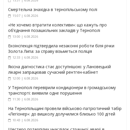
15:31 | 6.08.2026
Смертельна знахідка в тернопільському полі
15:07 | 6.08.2026
«Не хочемо втратити колективи»: що кажуть про
об’єднання позашкільних закладів у Тернополі
13:00 | 6.08.2026
Екоінспекція підтвердила незаконні роботи біля річки
Золота Липа: за справу візьметься поліція
12:33 | 6.08.2026
Якісна діагностика стає доступнішою: у Лановецькій
лікарні запрацював сучасний рентген-кабінет
12:00 | 6.08.2026
У Тернополі перевірили кондиціонери в громадському
транспорті: виявили одне порушення
11:30 | 6.08.2026
На Тернопільщині провели військово-патріотичний табір
«Легіонер»: до вишколу долучилися близько 100 дітей
10:43 | 6.08.2026
Шестеро потерпілих унаслідок страшної аварії в