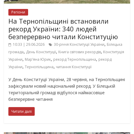
Регіони
На Тернопільщині встановили
рекорд України: 340 людей
безперервно читали Конституцію
,
10:33 | 29.06.2026
30-річчя Конституції України
Білецька
,
,
,
громада
День Конституції
Книга світових рекордів
Конституція
,
,
,
України
Мар’яна Юрик
рекорд Тернопільщина
рекорд
,
,
України
Тернопільщина
читання Конституції
У День Конституції України, 28 червня, на Тернопільщині
зафіксували новий національний рекорд. У Білецькій
територіальній громаді відбулося наймасовіше
безперервне читання
Читати далі