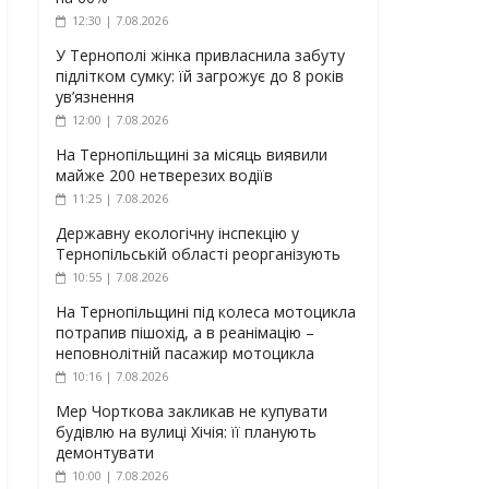
12:30 | 7.08.2026
У Тернополі жінка привласнила забуту
підлітком сумку: їй загрожує до 8 років
ув’язнення
12:00 | 7.08.2026
На Тернопільщині за місяць виявили
майже 200 нетверезих водіїв
11:25 | 7.08.2026
Державну екологічну інспекцію у
Тернопільській області реорганізують
10:55 | 7.08.2026
На Тернопільщині під колеса мотоцикла
потрапив пішохід, а в реанімацію –
неповнолітній пасажир мотоцикла
10:16 | 7.08.2026
Мер Чорткова закликав не купувати
будівлю на вулиці Хічія: її планують
демонтувати
10:00 | 7.08.2026