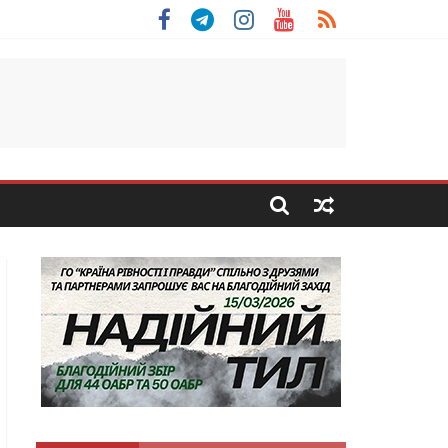
 Скоробогатий з Тернопільщини