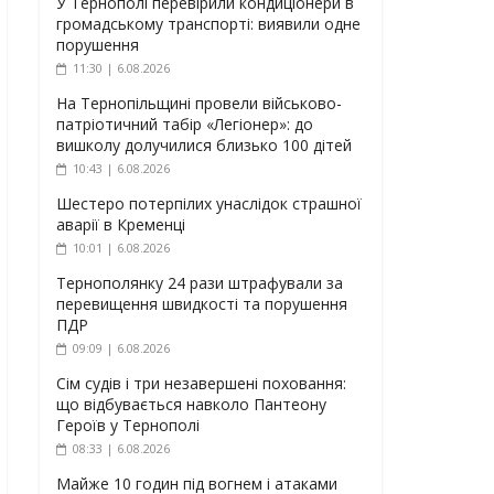
У Тернополі перевірили кондиціонери в
громадському транспорті: виявили одне
порушення
11:30 | 6.08.2026
На Тернопільщині провели військово-
патріотичний табір «Легіонер»: до
вишколу долучилися близько 100 дітей
10:43 | 6.08.2026
Шестеро потерпілих унаслідок страшної
аварії в Кременці
10:01 | 6.08.2026
Тернополянку 24 рази штрафували за
перевищення швидкості та порушення
ПДР
09:09 | 6.08.2026
Сім судів і три незавершені поховання:
що відбувається навколо Пантеону
Героїв у Тернополі
08:33 | 6.08.2026
Майже 10 годин під вогнем і атаками