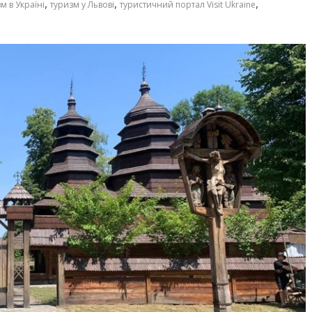
,
,
,
м в Україні
туризм у Львові
туристичний портал Visit Ukraine