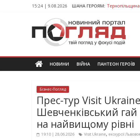
Skip
15:24 | 9.08.2026
ШАНА ГЕРОЯМ:
Тернопільщина
to
Вважався зник
content
ПОГЛЯД
На війні загин
Тернопільщина
Тернопільщина 
Новини
Тернополя.
Тернопільські
новини
НОВИНИ
ВІЙНА
ПАНТЕОН ГЕРОЇВ
та
події
Бізнес-Погляд
Прес-тур Visit Ukrain
Шевченківський гай 
на найвищому рівні
,
19:10 | 28.06.2026
Visit Ukraine
екскурсії Львово