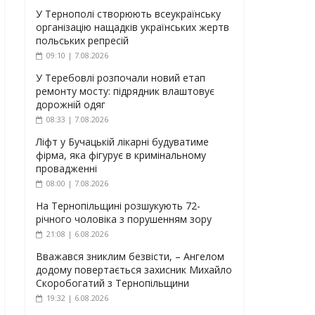
У Тернополі створюють всеукраїнську
організацію нащадків українських жертв
польських репресій
09:10 | 7.08.2026
У Теребовлі розпочали новий етап
ремонту мосту: підрядник влаштовує
дорожній одяг
08:33 | 7.08.2026
Ліфт у Бучацькій лікарні будуватиме
фірма, яка фігурує в кримінальному
провадженні
08:00 | 7.08.2026
На Тернопільщині розшукують 72-
річного чоловіка з порушенням зору
21:08 | 6.08.2026
Вважався зниклим безвісти, – Ангелом
додому повертається захисник Михайло
Скоробогатий з Тернопільщини
19:32 | 6.08.2026