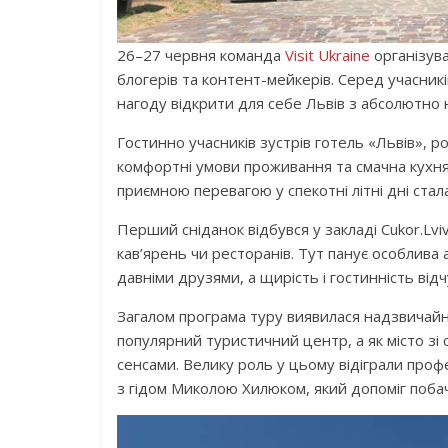
26–27 червня команда
Visit Ukraine
організува
блогерів та контент-мейкерів. Серед учасник
нагоду відкрити для себе Львів з абсолютно 
Гостинно учасників зустрів готель «Львів», 
комфортні умови проживання та смачна кухня
приємною перевагою у спекотні літні дні ста
Перший сніданок відбувся у закладі Cukor.Lviv
кав’ярень чи ресторанів. Тут панує особлива 
давніми друзями, а щирість і гостинність ві
Загалом програма туру виявилася надзвичайн
популярний туристичний центр, а як місто зі
сенсами. Велику роль у цьому відіграли проф
з гідом Миколою Хилюком, який допоміг побач