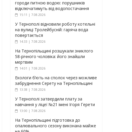
городи питною водою: порушників
відключатимуть від водопостачання
15:11 | 7.08.2026
У Тернополі відновили роботу котельні
на вулиці Тролейбусній: гаряча вода
повертається
14:33 | 7.08.2026
На Тернопільщині розшукали зниклого
58-річного чоловіка: його знайшли
мертвим
14:01 | 7.08.2026
Екологи б’ють на сполох через можливе
забруднення Серету на Тернопільщині
13:38 | 7.08.2026
У Тернополі затвердили плату за
навчання у ліцеї №21 імені Ігоря Герети
13:00 | 7.08.2026
На Тернопільщині підготовка до
опалювального сезону виконана майже
на 60%