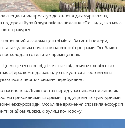
ла спеціальний прес-тур до Львова для журналістів,
ів подорожі була й журналістка видання «Погляд», яка мала
нового ракурсу.
розташований у самому центрі міста. Затишні номери,
 стали чудовим початком насиченої програми. Особливо
ла прохолода в готельних приміщеннях.
. Це місце суттєво відрізняється від звичних львівських
атмосфера: команда закладу спілкується з гостями як із
дчуваються з перших хвилин перебування.
о насиченою. Львів постав перед учасниками не лише як
 своїми прихованими історіями, традиціями та культурними
есійні екскурсоводи. Особливе враження справила екскурсія
ити знайомі львівські вулиці по-новому.