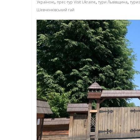
,
,
,
Україною
прес-тур Visit Ukraine
тури Львівщина
туриз
Шевченківський гай