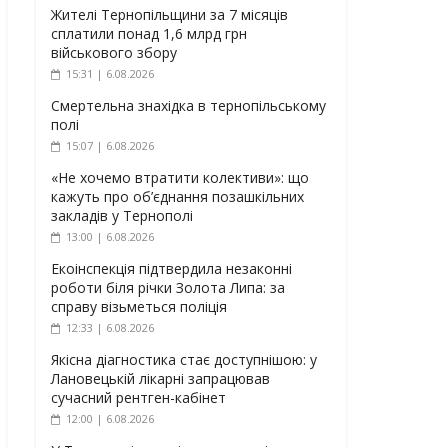
Жителі Тернопільщини за 7 місяців
сплатили понад 1,6 млрд грн
військового збору
15:31 | 6.08.2026
Смертельна знахідка в тернопільському
полі
15:07 | 6.08.2026
«Не хочемо втратити колективи»: що
кажуть про об’єднання позашкільних
закладів у Тернополі
13:00 | 6.08.2026
Екоінспекція підтвердила незаконні
роботи біля річки Золота Липа: за
справу візьметься поліція
12:33 | 6.08.2026
Якісна діагностика стає доступнішою: у
Лановецькій лікарні запрацював
сучасний рентген-кабінет
12:00 | 6.08.2026