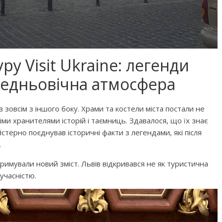
у Visit Ukraine: легенди
редньовічна атмосфера
зовсім з іншого боку. Храми та костели міста постали не
ми хранителями історій і таємниць. Здавалося, що їх знає
терно поєднував історичні факти з легендами, які після
.
римували новий зміст. Львів відкривався не як туристична
сучасністю.