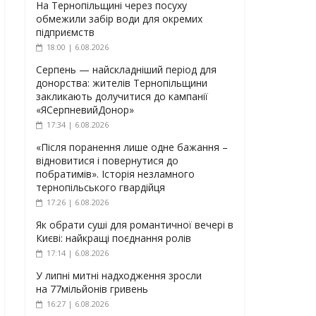
На Тернопільщині через посуху
обмежили забір води для окремих
підприємств
18:00 | 6.08.2026
Серпень — найскладніший період для
донорства: жителів Тернопільщини
закликають долучитися до кампанії
«ЯСерпневийДонор»
17:34 | 6.08.2026
«Після поранення лише одне бажання –
відновитися і повернутися до
побратимів». Історія незламного
тернопільського гвардійця
17:26 | 6.08.2026
Як обрати суші для романтичної вечері в
Києві: найкращі поєднання ролів
17:14 | 6.08.2026
У липні митні надходження зросли
на 77мільйонів гривень
16:27 | 6.08.2026