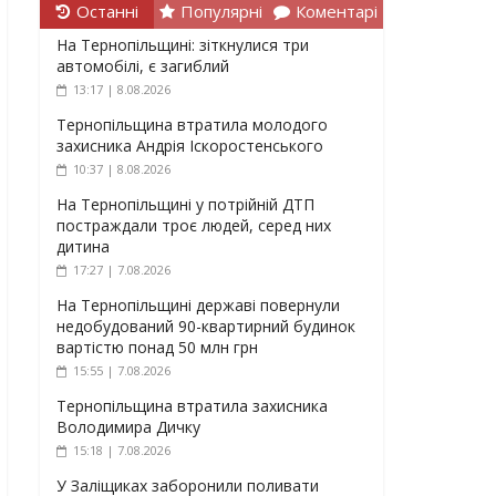
Останні
Популярні
Коментарі
На Тернопільщині: зіткнулися три
автомобілі, є загиблий
13:17 | 8.08.2026
Тернопільщина втратила молодого
захисника Андрія Іскоростенського
10:37 | 8.08.2026
На Тернопільщині у потрійній ДТП
постраждали троє людей, серед них
дитина
17:27 | 7.08.2026
На Тернопільщині державі повернули
недобудований 90-квартирний будинок
вартістю понад 50 млн грн
15:55 | 7.08.2026
Тернопільщина втратила захисника
Володимира Дичку
15:18 | 7.08.2026
У Заліщиках заборонили поливати