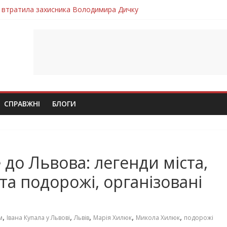
 втратила захисника Володимира Дичку
лим безвісти, – Ангелом додому повертається захисник Михайло
ув молодий захисник Дмитро Березко з Тернопільщини
 втратила захисника Володимира Вельму
втратила молодого захисника Андрія Іскоростенського
СПРАВЖНІ
БЛОГИ
e до Львова: легенди міста,
та подорожі, організовані
,
,
,
,
,
м
Івана Купала у Львові
Львів
Марія Хилюк
Микола Хилюк
подорожі