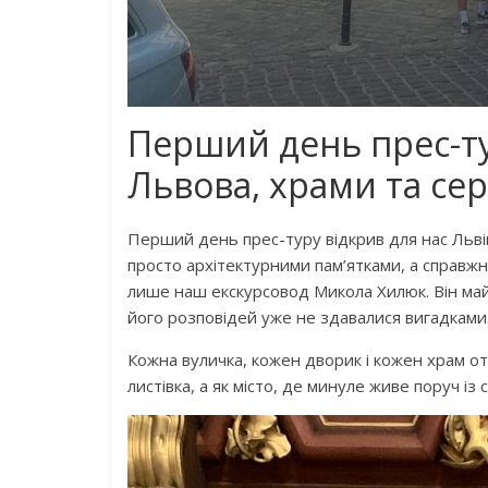
Перший день прес-тур
Львова, храми та се
Перший день прес-туру відкрив для нас Львів 
просто архітектурними пам’ятками, а справжні
лише наш екскурсовод Микола Хилюк. Він майс
його розповідей уже не здавалися вигадками
Кожна вуличка, кожен дворик і кожен храм от
листівка, а як місто, де минуле живе поруч із 