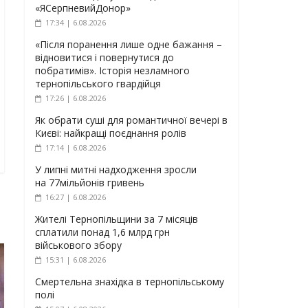
«ЯСерпневийДонор»
17:34 | 6.08.2026
«Після поранення лише одне бажання –
відновитися і повернутися до
побратимів». Історія незламного
тернопільського гвардійця
17:26 | 6.08.2026
Як обрати суші для романтичної вечері в
Києві: найкращі поєднання ролів
17:14 | 6.08.2026
У липні митні надходження зросли
на 77мільйонів гривень
16:27 | 6.08.2026
Жителі Тернопільщини за 7 місяців
сплатили понад 1,6 млрд грн
військового збору
15:31 | 6.08.2026
Смертельна знахідка в тернопільському
полі