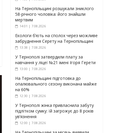
На Тернопільщині розшукали зниклого
58-річного чоловіка: його знайшли
мертвим
14:01 | 7.08.2026
Екологи б’ють на сполох через можливе
забруднення Серету на Тернопільщині
13:38 | 7.08.2026
У Тернополі затвердили плату за
навчання у ліцеї №21 імені Ігоря Герети
13:00 | 7.08.2026
На Тернопільщині підготовка до
опалювального сезону виконана майже
на 60%
12:30 | 7.08.2026
У Тернополі жінка привласнила забуту
підлітком сумку: їй загрожує до 8 років
ув’язнення
12:00 | 7.08.2026
На Тернопільщині за місяць виявили