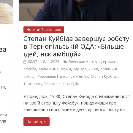
Новини Тернополя
Степан Куйбіда завершує роботу
в Тернопільській ОДА: «Більше
ва
ідей, ніж амбіцій»
,
08:37 | 18.11.2025
Вячеслав Негода
державна
,
,
,
,
,
служба
звільнення
зміни
кар'єра
Львів
політичні
,
я
,
,
,
,
амбіції
Революція Гідності
сім’янин
Степан Куйбіда
,
Тернопіль
Тернопільська ОДА
,
вів
У понеділок, 19:30, Степан Куйбіда опублікував пост
на своїй сторінці у Фейсбук, повідомивши про
завершення свого майже десятирічного шляху на
дики
лля
Читати далі