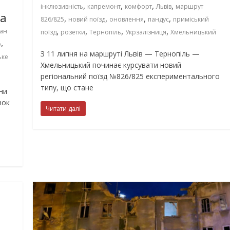
,
,
,
,
інклюзивність
капремонт
комфорт
Львів
маршрут
ка
,
,
,
,
826/825
новий поїзд
оновлення
пандус
приміський
,
,
,
,
ван
поїзд
розетки
Тернопіль
Укрзалізниця
Хмельницький
,
о
З 11 липня на маршруті Львів — Тернопіль —
ьке
Хмельницький починає курсувати новий
регіональний поїзд №826/825 експериментального
типу, що стане
ни
нок
Читати далі