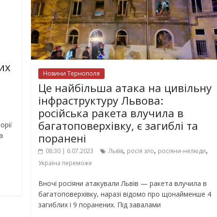
их
Новини Тернополя
Це найбільша атака на цивільну
інфраструктуру Львова:
російська ракета влучила в
багатоповерхівку, є загиблі та
орії
поранені
а
,
,
,
08:30 | 6.07.2023
Львів
росія зло
росіяни-нелюди
Україна переможе
Вночі росіяни атакували Львів — ракета влучила в
багатоповерхівку, наразі відомо про щонайменше 4
загиблих і 9 поранених. Під завалами