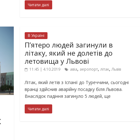
Читати далі
В Україні
П’ятеро людей загинули в
літаку, який не долетів до
летовища у Львові
,
,
,
11:45 | 4.10.2019
авіа
аеропорт
літак
Львів
Літак, який летів з Іспанії до Туреччини, сьогодні
вранці здійснив аварійну посадку біля Львова.
Внаслідок падіння загинуло 5 людей, ще
Читати далі
К