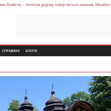
лим безвісти, – Ангелом додому повертається захисник Михайло
ув молодий захисник Дмитро Березко з Тернопільщини
 втратила захисника Володимира Вельму
нопільщини Петро Федів повертається до рідного дому «на щиті»
 втратила захисника Володимира Дичку
СПРАВЖНІ
БЛОГИ