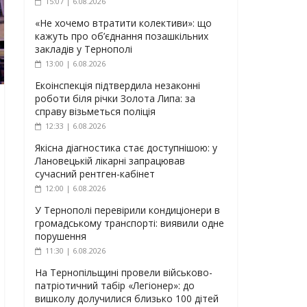
15:07 | 6.08.2026
«Не хочемо втратити колективи»: що
кажуть про об’єднання позашкільних
закладів у Тернополі
13:00 | 6.08.2026
Екоінспекція підтвердила незаконні
роботи біля річки Золота Липа: за
справу візьметься поліція
12:33 | 6.08.2026
Якісна діагностика стає доступнішою: у
Лановецькій лікарні запрацював
сучасний рентген-кабінет
12:00 | 6.08.2026
У Тернополі перевірили кондиціонери в
громадському транспорті: виявили одне
порушення
11:30 | 6.08.2026
На Тернопільщині провели військово-
патріотичний табір «Легіонер»: до
вишколу долучилися близько 100 дітей