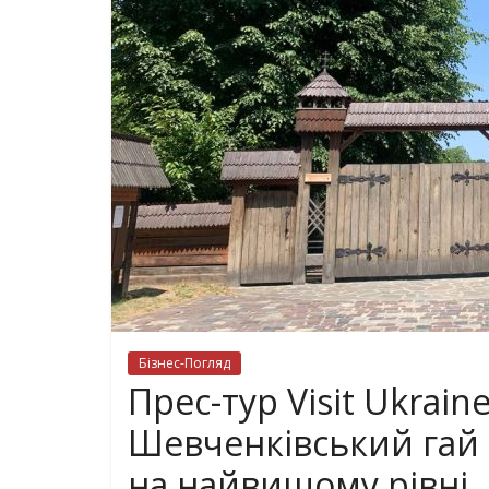
Бізнес-Погляд
Прес-тур Visit Ukrain
Шевченківський гай 
на найвищому рівні