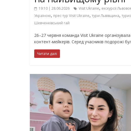
,
19:10 | 28.06.2026
Visit Ukraine
екскурсії Львово
,
,
,
Україною
прес-тур Visit Ukraine
тури Львівщина
туриз
Шевченківський гай
26–27 червня команда Visit Ukraine організувала
контент-мейкерів. Серед учасників подорожі бу
Читати далі