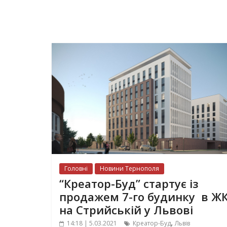
Головні
Новини Тернополя
“Креатор-Буд” стартує із
продажем 7-го будинку в Ж
на Стрийській у Львові
,
14:18 | 5.03.2021
Креатор-Буд
Львів