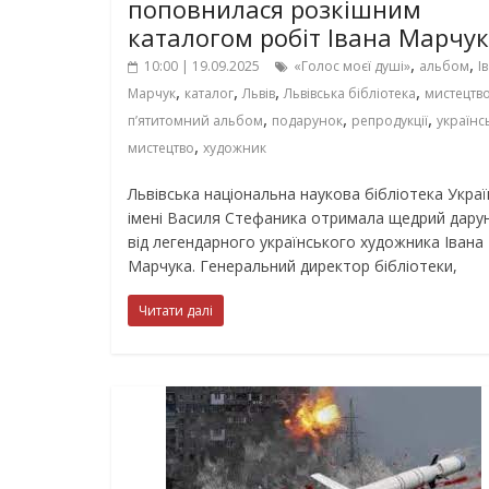
поповнилася розкішним
каталогом робіт Івана Марчу
,
,
10:00 | 19.09.2025
«Голос моєї душі»
альбом
І
,
,
,
,
Марчук
каталог
Львів
Львівська бібліотека
мистецтв
,
,
,
п’ятитомний альбом
подарунок
репродукції
українс
,
мистецтво
художник
Львівська національна наукова бібліотека Украї
імені Василя Стефаника отримала щедрий дару
від легендарного українського художника Івана
Марчука. Генеральний директор бібліотеки,
Читати далі