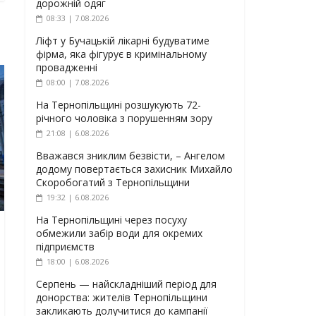
дорожній одяг
08:33 | 7.08.2026
Ліфт у Бучацькій лікарні будуватиме
фірма, яка фігурує в кримінальному
провадженні
08:00 | 7.08.2026
На Тернопільщині розшукують 72-
річного чоловіка з порушенням зору
21:08 | 6.08.2026
Вважався зниклим безвісти, – Ангелом
додому повертається захисник Михайло
Скоробогатий з Тернопільщини
19:32 | 6.08.2026
На Тернопільщині через посуху
обмежили забір води для окремих
підприємств
18:00 | 6.08.2026
Серпень — найскладніший період для
донорства: жителів Тернопільщини
закликають долучитися до кампанії