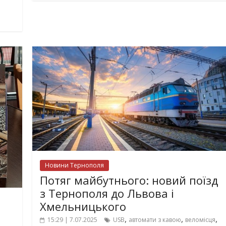
Новини Тернополя
Потяг майбутнього: новий поїзд
з Тернополя до Львова і
Хмельницького
,
,
,
15:29 | 7.07.2025
USB
автомати з кавою
веломісця