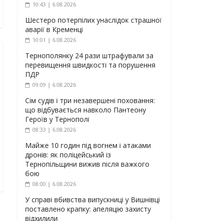
10:43 | 6.08.2026
Шестеро потерпілих унаслідок страшної
аварії в Кременці
10:01 | 6.08.2026
Тернополянку 24 рази штрафували за
перевищення швидкості та порушення
ПДР
09:09 | 6.08.2026
Сім судів і три незавершені поховання:
що відбувається навколо Пантеону
Героїв у Тернополі
08:33 | 6.08.2026
Майже 10 годин під вогнем і атаками
дронів: як поліцейський із
Тернопільщини вижив після важкого
бою
08:00 | 6.08.2026
У справі вбивства випускниці у Вишнівці
поставлено крапку: апеляцію захисту
відхилили