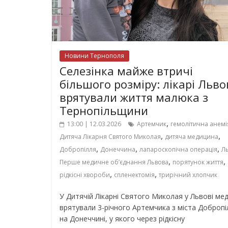
Новини Тернополя
Селезінка майже втричі
більшого розміру: лікарі Льво
врятували життя малюка з
Тернопільщини
,
13:00 | 12.03.2026
Артемчик
гемолітична анемі
,
,
Дитяча Лікарня Святого Миколая
дитяча медицина
,
,
,
Добропілля
Донеччина
лапароскопічна операція
Ль
,
,
Перше медичне об’єднання Львова
порятунок життя
,
,
рідкісні хвороби
спленектомія
трирічний хлопчик
У Дитячій Лікарні Святого Миколая у Львові ме
врятували 3-річного Артемчика з міста Добропі
на Донеччині, у якого через рідкісну