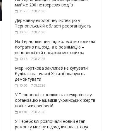
майже 200 нетверезих водіїв
11:25 | 7.08.2026
Державну екологічну інспекцію у
Тернопільській області реорганізують
10:55 | 7.08.2026
На Тернопільщині під колеса мотоцикла
потрапив пішохід, а в реанімацію –
неповнолітній пасажир мотоцикла
10:16 | 7.08.2026
Мер Чорткова закликав не купувати
будівлю на вулиці Хічія: її планують
демонтувати
10:00 | 7.08.2026
У Тернополі створюють всеукраїнську
організацію нащадків українських жертв
польських репресій
09:10 | 7.08.2026
У Теребовлі розпочали новий етап
ремонту мосту: підрядник влаштовує