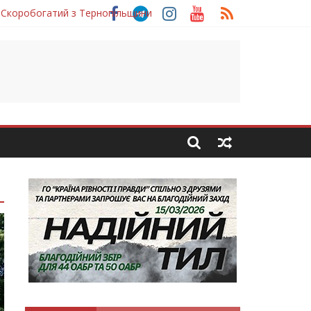
 Скоробогатий з Тернопільщини