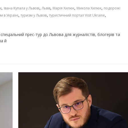
,
,
,
,
,
м
Івана Купала у Львові
Львів
Марія Хилюк
Микола Хилюк
подорожі
,
,
,
м в Україні
туризм у Львові
туристичний портал Visit Ukraine
 спеціальний прес-тур до Львова для журналістів, блогерів та
ла й