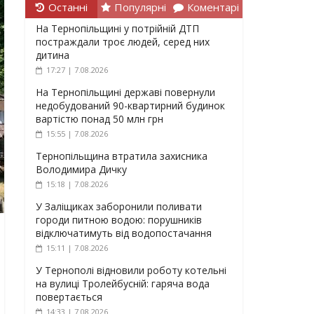
Останні
Популярні
Коментарі
На Тернопільщині у потрійній ДТП
постраждали троє людей, серед них
дитина
17:27 | 7.08.2026
На Тернопільщині державі повернули
недобудований 90-квартирний будинок
вартістю понад 50 млн грн
15:55 | 7.08.2026
Тернопільщина втратила захисника
Володимира Дичку
15:18 | 7.08.2026
У Заліщиках заборонили поливати
городи питною водою: порушників
відключатимуть від водопостачання
15:11 | 7.08.2026
У Тернополі відновили роботу котельні
на вулиці Тролейбусній: гаряча вода
повертається
14:33 | 7.08.2026