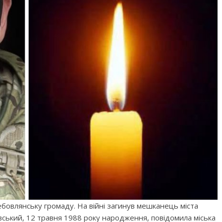
ебовлянську громаду. На війні загинув мешканець міста
вський, 12 травня 1988 року народження, повідомила міська