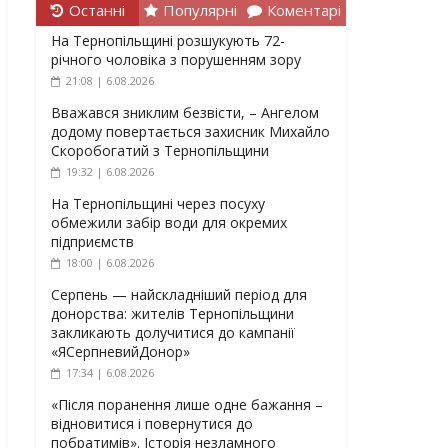
Останні
Популярні
Коментарі
На Тернопільщині розшукують 72-
річного чоловіка з порушенням зору
21:08 | 6.08.2026
Вважався зниклим безвісти, – Ангелом
додому повертається захисник Михайло
Скоробогатий з Тернопільщини
19:32 | 6.08.2026
На Тернопільщині через посуху
обмежили забір води для окремих
підприємств
18:00 | 6.08.2026
Серпень — найскладніший період для
донорства: жителів Тернопільщини
закликають долучитися до кампанії
«ЯСерпневийДонор»
17:34 | 6.08.2026
«Після поранення лише одне бажання –
відновитися і повернутися до
побратимів». Історія незламного