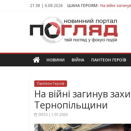
Skip
21:38 | 6.08.2026
ШАНА ГЕРОЯМ:
На війні загин
to
Тернопільщина
content
ПОГЛЯД
Захисник з Тер
Тернопільщина 
Вважався зник
Новини
Тернополя.
Тернопільські
новини
НОВИНИ
ВІЙНА
ПАНТЕОН ГЕРОЇВ
та
події
Пантеон Героїв
На війні загинув зах
Тернопільщини
09:53 | 1.07.2026