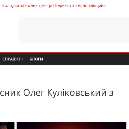
ув молодий захисник Дмитро Березко з Тернопільщини
 втратила захисника Володимира Вельму
нопільщини Петро Федів повертається до рідного дому «на щиті»
в скорботі: на щиті повертається воїн Володимир Паламарчук
лим безвісти, – Ангелом додому повертається захисник Михайло
СПРАВЖНІ
БЛОГИ
исник Олег Куліковський з