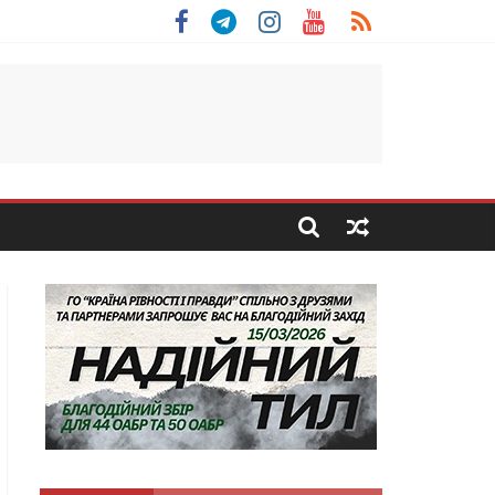
 Скоробогатий з Тернопільщини