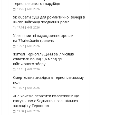
тернопільського гвардійця
17:26 | 6.08.2026
Як обрати суші для романтичної вечері в
Києві: найкращі поєднання ролів
17:14 | 6.08.2026
У липні митні надходження зросли
на 77мільйонів гривень
16:27 | 6.08.2026
Жителі Тернопільщини за 7 місяців
сплатили понад 1,6 млрд грн
військового збору
15:31 | 6.08.2026
Смертельна знахідка в тернопільському
полі
15:07 | 6.08.2026
«Не хочемо втратити колективи»: що
кажуть про об’єднання позашкільних
закладів у Тернополі
13:00 | 6.08.2026