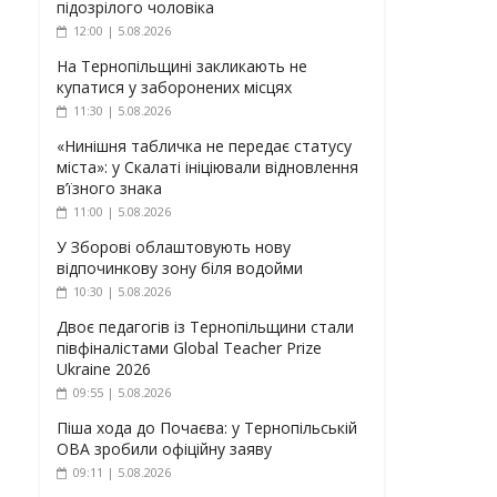
підозрілого чоловіка
12:00 | 5.08.2026
На Тернопільщині закликають не
купатися у заборонених місцях
11:30 | 5.08.2026
«Нинішня табличка не передає статусу
міста»: у Скалаті ініціювали відновлення
в’їзного знака
11:00 | 5.08.2026
У Зборові облаштовують нову
відпочинкову зону біля водойми
10:30 | 5.08.2026
Двоє педагогів із Тернопільщини стали
півфіналістами Global Teacher Prize
Ukraine 2026
09:55 | 5.08.2026
Піша хода до Почаєва: у Тернопільській
ОВА зробили офіційну заяву
09:11 | 5.08.2026