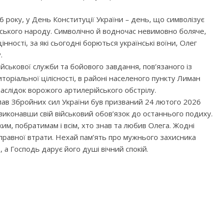
 року, у День Конституції України – день, що символізує
їнського народу. Символічно й водночас невимовно боляче,
нності, за які сьогодні борються українські воїни, Олег
.
військової служби та бойового завдання, пов’язаного із
торіальної цілісності, в районі населеного пункту Лиман
аслідок ворожого артилерійського обстрілу.
лав Збройних сил України був призваний 24 лютого 2026
о виконавши свій військовий обов’язок до останнього подиху.
им, побратимам і всім, хто знав та любив Олега. Жодні
поправної втрати. Нехай пам’ять про мужнього захисника
 а Господь дарує його душі вічний спокій.