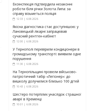
Екоінспекція підтвердила незаконні
роботи біля річки Золота Липа: за
справу візьметься поліція
12:33 | 6.08.2026
Якісна діагностика стає доступнішою: у
Лановецькій лікарні запрацював
сучасний рентген-кабінет
12:00 | 6.08.2026
У Тернополі перевірили кондиціонери в
громадському транспорті: виявили одне
порушення
11:30 | 6.08.2026
На Тернопільщині провели військово-
патріотичний табір «Легіонер»: до
вишколу долучилися близько 100 дітей
10:43 | 6.08.2026
Шестеро потерпілих унаслідок страшної
аварії в Кременці
10:01 | 6.08.2026