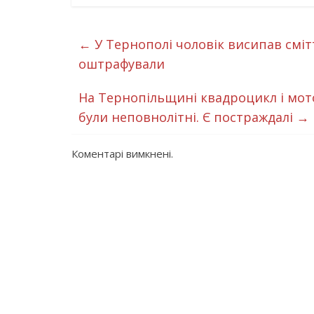
←
У Тернополі чоловік висипав сміт
оштрафували
На Тернопільщині квадроцикл і мото
були неповнолітні. Є постраждалі
→
Коментарі вимкнені.