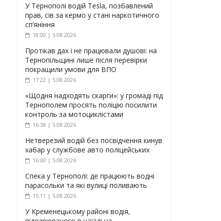
У Тернополі водій Tesla, позбавлений
прав, сів за кермо у стані наркотичного
сп’яніння
18:00 | 5.08.2026
Протікав дах і не працювали душові: на
Тернопільщині лише після перевірки
покращили умови для ВПО
17:22 | 5.08.2026
«Щодня надходять скарги»: у громаді під
Тернополем просять поліцію посилити
контроль за мотоциклістами
16:38 | 5.08.2026
Нетверезий водій без посвідчення кинув
хабар у службове авто поліцейських
16:00 | 5.08.2026
Спека у Тернополі: де працюють водні
парасольки та які вулиці поливають
15:11 | 5.08.2026
У Кременецькому районі водія,
підозрюваного в наїзді на