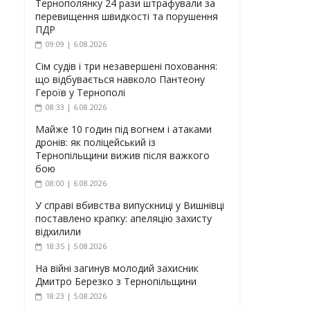
Тернополянку 24 рази штрафували за
перевищення швидкості та порушення
ПДР
09:09 | 6.08.2026
Сім судів і три незавершені поховання:
що відбувається навколо Пантеону
Героїв у Тернополі
08:33 | 6.08.2026
Майже 10 годин під вогнем і атаками
дронів: як поліцейський із
Тернопільщини вижив після важкого
бою
08:00 | 6.08.2026
У справі вбивства випускниці у Вишнівці
поставлено крапку: апеляцію захисту
відхилили
18:35 | 5.08.2026
На війні загинув молодий захисник
Дмитро Березко з Тернопільщини
18:23 | 5.08.2026