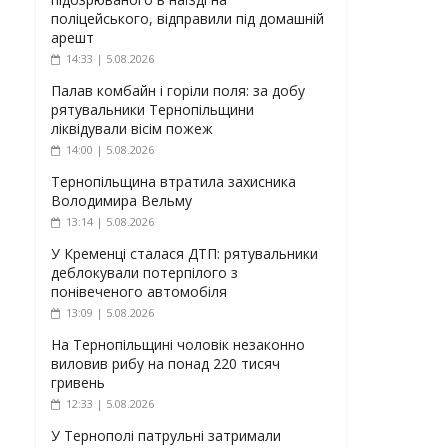
поліцейського, відправили під домашній
арешт
14:33 | 5.08.2026
Палав комбайн і горіли поля: за добу
рятувальники Тернопільщини
ліквідували вісім пожеж
14:00 | 5.08.2026
Тернопільщина втратила захисника
Володимира Вельму
13:14 | 5.08.2026
У Кременці сталася ДТП: рятувальники
деблокували потерпілого з
понівеченого автомобіля
13:09 | 5.08.2026
На Тернопільщині чоловік незаконно
виловив рибу на понад 220 тисяч
гривень
12:33 | 5.08.2026
У Тернополі патрульні затримали