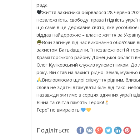
рада.
Життя захисника обірвалося 28 червня 2026
незалежність, свободу, права і гідність укра
що саме в це державне свято, яке уособлює ці
віддав найдорожче – власне життя за Україну
Воїн загинув під час виконання обов’язків 
захистом Батьківщини, її незалежності й тери
Краматорського району Донецької області вн
Олег Куліковський служив кулеметником. До 
року. Він став на захист рідної землі, мужнь
Висловлюємо щирі співчуття рідним, близьк
слова не здатні втамувати біль від такої не
назавжди житиме в серцях вдячних українців,
Вічна та світла пам’ять Герою!
Герої не вмирають!
Поділіться: