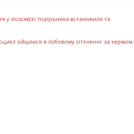
тя у лісосмузі: порушника встановили та
цикл зійшлися в лобовому зіткненні: за кермом