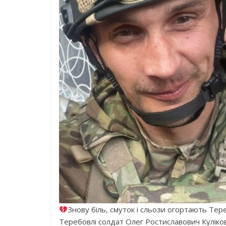
Знову біль, смуток і сльози огортають Тер
Теребовлі солдат Олег Ростиславович Куліко