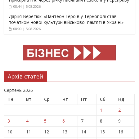
08:44 | 5.08.2026
Дарця Веретюк: «Пантеон Героїв у Тернополі став
початком нової культури військової пам’яті в Україні»
08:00 | 5.08.2026
Архів статей
Серпень 2026
Пн
Вт
Ср
Чт
Пт
Сб
Нд
1
2
3
4
5
6
7
8
9
10
11
12
13
14
15
16