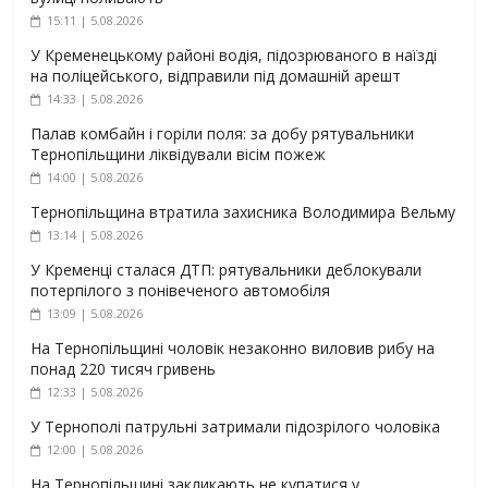
15:11 | 5.08.2026
У Кременецькому районі водія, підозрюваного в наїзді
на поліцейського, відправили під домашній арешт
14:33 | 5.08.2026
Палав комбайн і горіли поля: за добу рятувальники
Тернопільщини ліквідували вісім пожеж
14:00 | 5.08.2026
Тернопільщина втратила захисника Володимира Вельму
13:14 | 5.08.2026
У Кременці сталася ДТП: рятувальники деблокували
потерпілого з понівеченого автомобіля
13:09 | 5.08.2026
На Тернопільщині чоловік незаконно виловив рибу на
понад 220 тисяч гривень
12:33 | 5.08.2026
У Тернополі патрульні затримали підозрілого чоловіка
12:00 | 5.08.2026
На Тернопільщині закликають не купатися у