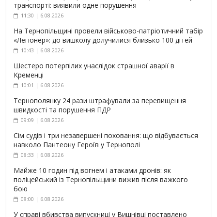
транспорті: виявили одне порушення
11:30 | 6.08.2026
На Тернопільщині провели військово-патріотичний табір
«Легіонер»: до вишколу долучилися близько 100 дітей
10:43 | 6.08.2026
Шестеро потерпілих унаслідок страшної аварії в
Кременці
10:01 | 6.08.2026
Тернополянку 24 рази штрафували за перевищення
швидкості та порушення ПДР
09:09 | 6.08.2026
Сім судів і три незавершені поховання: що відбувається
навколо Пантеону Героїв у Тернополі
08:33 | 6.08.2026
Майже 10 годин під вогнем і атаками дронів: як
поліцейський із Тернопільщини вижив після важкого
бою
08:00 | 6.08.2026
У справі вбивства випускниці у Вишнівці поставлено