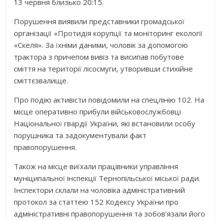
13 червня близько 20:15.
Порушення виявили представники громадської
організації «Протидія корупції та моніторинг екології
«Скеля». За їхніми даними, чоловік за допомогою
трактора з причепом вивіз та висипав побутове
сміття на території лісосмуги, утворивши стихійне
сміттєзвалище.
Про подію активісти повідомили на спецлінію 102. На
місце оперативно прибули військовослужбовці
Національної гвардії України, які встановили особу
порушника та задокументували факт
правопорушення.
Також на місце виїхали працівники управління
муніципальної інспекції Тернопільської міської ради.
Інспектори склали на чоловіка адміністративний
протокол за статтею 152 Кодексу України про
адміністративні правопорушення та зобов’язали його