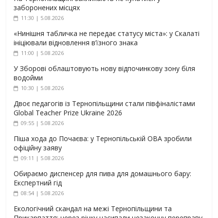
заборонених місцях
11:30 | 5.08.2026
«Нинішня табличка не передає статусу міста»: у Скалаті
ініціювали відновлення в’їзного знака
11:00 | 5.08.2026
У Зборові облаштовують нову відпочинкову зону біля
водойми
10:30 | 5.08.2026
Двоє педагогів із Тернопільщини стали півфіналістами
Global Teacher Prize Ukraine 2026
09:55 | 5.08.2026
Піша хода до Почаєва: у Тернопільській ОВА зробили
офіційну заяву
09:11 | 5.08.2026
Обираємо диспенсер для пива для домашнього бару:
Експертний гід
08:54 | 5.08.2026
Екологічний скандал на межі Тернопільщини та
Прикарпаття: через річку насипали незаконну переправу