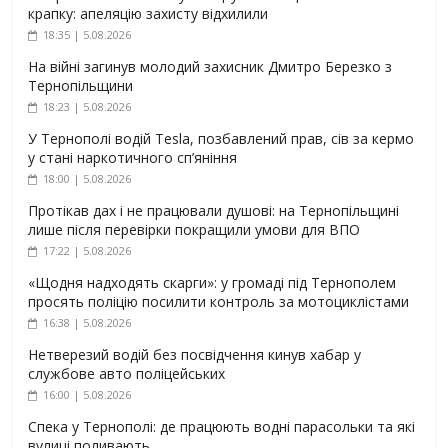
крапку: апеляцію захисту відхилили
18:35 | 5.08.2026
На війні загинув молодий захисник Дмитро Березко з
Тернопільщини
18:23 | 5.08.2026
У Тернополі водій Tesla, позбавлений прав, сів за кермо
у стані наркотичного сп’яніння
18:00 | 5.08.2026
Протікав дах і не працювали душові: на Тернопільщині
лише після перевірки покращили умови для ВПО
17:22 | 5.08.2026
«Щодня надходять скарги»: у громаді під Тернополем
просять поліцію посилити контроль за мотоциклістами
16:38 | 5.08.2026
Нетверезий водій без посвідчення кинув хабар у
службове авто поліцейських
16:00 | 5.08.2026
Спека у Тернополі: де працюють водні парасольки та які
вулиці поливають