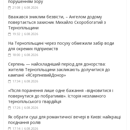
порушенням зору
21:08 | 6.08.2026
Вважався зниклим безвісти, – Ангелом додому
повертається захисник Михайло Скоробогатий з
Тернопільщини
19:32 | 6.08.2026
На Тернопільщині через посуху обмежили забір води
для окремих підприємств
18:00 | 6.08.2026
Серпень — найскладніший період для донорства:
жителів Тернопільщини закликають долучитися до
кампанії «ЯСерпневийДонор»
17:34 | 6.08.2026
«Після поранення лише одне бажання –відновитися і
повернутися до побратимів». Історія незламного
тернопільського гвардійця
17:26 | 6.08.2026
Як обрати суші для романтичної вечері в Києві: найкращі
поєднання ролів
17:14 | 6.08.2026