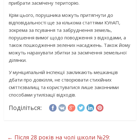
прибрати засмічену територію.
Крім цього, порушника можуть притягнути до
відповідальності ще за кількома статтями КУпАП,
зокрема за псування та забруднення земель,
порушення вимог щодо поводження з відходами, а
також пошкодження зелених насаджень. Також йому
можуть нарахувати збитки за засмічення земельної
ділянки.
У муніципальній інспекції закликають мешканців
дбати про довкілля, не створювати стихійних
сміттєзвалищ та користуватися лише законними
способами утилізації відходів.
Поділіться:
←
Після 28 років на чолі школи №29: