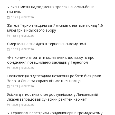
У липні митні надходження зросли на 77мільйонів
гривень
16:27 | 6.08.2026
Жителі Тернопільщини за 7 місяців сплатили понад 1,6
млрд грн військового збору
15:31 | 6.08.2026
Смертельна знахідка в тернопільському полі
15:07 | 6.08.2026
«Не хочемо втратити колективи»: що кажуть про
об’єднання позашкільних закладів у Тернополі
13:00 | 6.08.2026
Екоінспекція підтвердила незаконні роботи біля річки
Золота Липа: за справу візьметься поліція
12:33 | 6.08.2026
Якісна діагностика стає доступнішою: у Лановецькій
лікарні запрацював сучасний рентген-кабінет
12:00 | 6.08.2026
У Тернополі перевірили кондиціонери в громадському