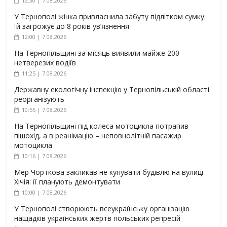
12:30 | 7.08.2026
У Тернополі жінка привласнила забуту підлітком сумку:
їй загрожує до 8 років ув’язнення
12:00 | 7.08.2026
На Тернопільщині за місяць виявили майже 200
нетверезих водіїв
11:25 | 7.08.2026
Державну екологічну інспекцію у Тернопільській області
реорганізують
10:55 | 7.08.2026
На Тернопільщині під колеса мотоцикла потрапив
пішохід, а в реанімацію – неповнолітній пасажир
мотоцикла
10:16 | 7.08.2026
Мер Чорткова закликав не купувати будівлю на вулиці
Хічія: її планують демонтувати
10:00 | 7.08.2026
У Тернополі створюють всеукраїнську організацію
нащадків українських жертв польських репресій