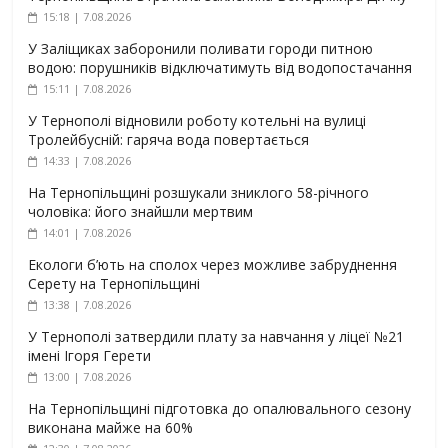
15:18 | 7.08.2026
У Заліщиках заборонили поливати городи питною
водою: порушників відключатимуть від водопостачання
15:11 | 7.08.2026
У Тернополі відновили роботу котельні на вулиці
Тролейбусній: гаряча вода повертається
14:33 | 7.08.2026
На Тернопільщині розшукали зниклого 58-річного
чоловіка: його знайшли мертвим
14:01 | 7.08.2026
Екологи б’ють на сполох через можливе забруднення
Серету на Тернопільщині
13:38 | 7.08.2026
У Тернополі затвердили плату за навчання у ліцеї №21
імені Ігоря Герети
13:00 | 7.08.2026
На Тернопільщині підготовка до опалювального сезону
виконана майже на 60%