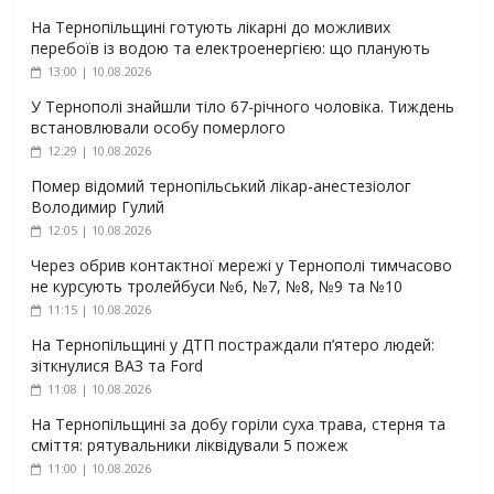
На Тернопільщині готують лікарні до можливих
перебоїв із водою та електроенергією: що планують
13:00 | 10.08.2026
У Тернополі знайшли тіло 67-річного чоловіка. Тиждень
встановлювали особу померлого
12:29 | 10.08.2026
Помер відомий тернопільський лікар-анестезіолог
Володимир Гулий
12:05 | 10.08.2026
Через обрив контактної мережі у Тернополі тимчасово
не курсують тролейбуси №6, №7, №8, №9 та №10
11:15 | 10.08.2026
На Тернопільщині у ДТП постраждали п’ятеро людей:
зіткнулися ВАЗ та Ford
11:08 | 10.08.2026
На Тернопільщині за добу горіли суха трава, стерня та
сміття: рятувальники ліквідували 5 пожеж
11:00 | 10.08.2026