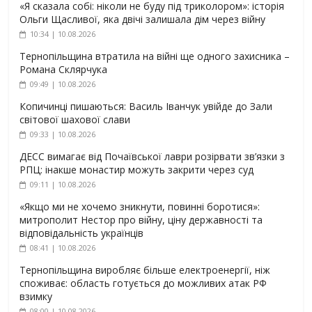
«Я сказала собі: ніколи не буду під триколором»: історія
Ольги Щасливої, яка двічі залишала дім через війну
10:34 | 10.08.2026
Тернопільщина втратила на війні ще одного захисника –
Романа Склярчука
09:49 | 10.08.2026
Копичинці пишаються: Василь Іванчук увійде до Зали
світової шахової слави
09:33 | 10.08.2026
ДЕСС вимагає від Почаївської лаври розірвати зв’язки з
РПЦ: інакше монастир можуть закрити через суд
09:11 | 10.08.2026
«Якщо ми не хочемо зникнути, повинні боротися»:
митрополит Нестор про війну, ціну державності та
відповідальність українців
08:41 | 10.08.2026
Тернопільщина виробляє більше електроенергії, ніж
споживає: область готується до можливих атак РФ
взимку
08:00 | 10.08.2026