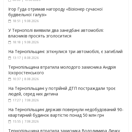
Ігор Гуда отримав нагороду «Візіонер сучасної
будівельної галузі»
18:51 | 9.08.2026
У Тернополі виявили два занедбані автомобілі:
власників просять зголоситися
18:18 | 9.08.2026
На Тернопільщині: зіткнулися три автомобілі, є загиблий
13:17 | 8.08.2026
Тернопільщина втратила молодого захисника Андрія
Іскоростенського
10:37 | 8.08.2026
На Тернопільщині у потрійній ДТП постраждали троє
людей, серед них дитина
17:27 | 7.08.2026
На Тернопільщині державі повернули недобудований 90-
квартирний будинок вартістю понад 50 млн грн
15:55 | 7.08.2026
Тернопільщина втратила захисника Володимира Дичку