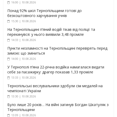
16:00 | 10.08.2026
Понад 92% шкіл Тернопільщини готові до
безкоштовного харчування учнів
15:30 | 10.08.2026
На Тернопільщині п’яний водій тікав від поліції та
перекинувся: у нього виявили 3,48 проміле
14:33 | 10.08.2026
Пункти незламності на Тернопільщині перевірять перед
зимою: що зміниться
14:00 | 10.08.2026
У Тернополі п’яна 22-річна водійка намагалася видати
себе за пасажирку: драгер показав 1,33 проміле
13:33 | 10.08.2026
Тернопільські веслувальники здобули сім медалей на
чемпіонаті України
13:30 | 10.08.2026
Було лише 20 років… На війні загинув Богдан Шкатуляк з
Тернопільщини
13:09 | 10.08.2026