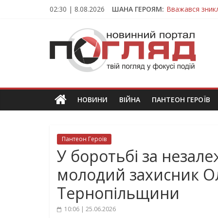
Skip
02:30 | 8.08.2026
ШАНА ГЕРОЯМ:
Вважався зник
to
На війні загин
content
ПОГЛЯД
Тернопільщина
Захисник з Тер
Тернопільщина
Новини
Тернополя.
Тернопільські
новини
НОВИНИ
ВІЙНА
ПАНТЕОН ГЕРОЇВ
та
події
Пантеон Героїв
У боротьбі за незале
молодий захисник Ол
Тернопільщини
10:06 | 25.06.2026