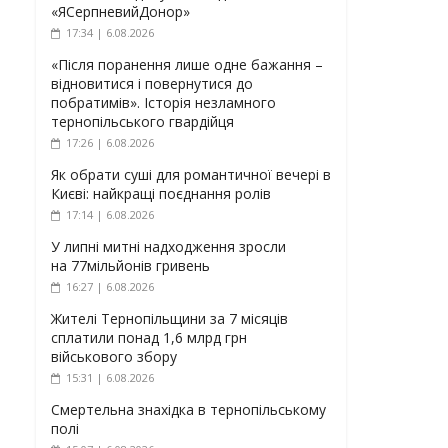
«ЯСерпневийДонор»
17:34 | 6.08.2026
«Після поранення лише одне бажання –
відновитися і повернутися до
побратимів». Історія незламного
тернопільського гвардійця
17:26 | 6.08.2026
Як обрати суші для романтичної вечері в
Києві: найкращі поєднання ролів
17:14 | 6.08.2026
У липні митні надходження зросли
на 77мільйонів гривень
16:27 | 6.08.2026
Жителі Тернопільщини за 7 місяців
сплатили понад 1,6 млрд грн
військового збору
15:31 | 6.08.2026
Смертельна знахідка в тернопільському
полі