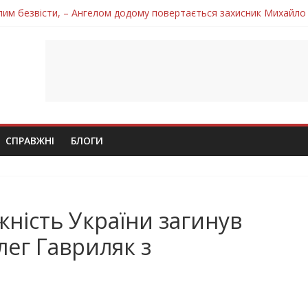
лим безвісти, – Ангелом додому повертається захисник Михайло
ув молодий захисник Дмитро Березко з Тернопільщини
 втратила захисника Володимира Вельму
нопільщини Петро Федів повертається до рідного дому «на щиті»
 втратила захисника Володимира Дичку
СПРАВЖНІ
БЛОГИ
жність України загинув
ег Гавриляк з