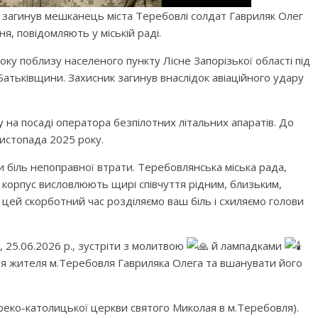
и загинув мешканець міста Теребовлі солдат Гавриляк Олег
, повідомляють у міській раді.
оку поблизу населеного пункту Лісне Запорізької області під
Батьківщини. Захисник загинув внаслідок авіаційного удару
 на посаді оператора безпілотних літальних апаратів. До
истопада 2025 року.
и біль непоправної втрати. Теребовлянська міська рада,
 корпус висловлюють щирі співчуття рідним, близьким,
У цей скорботний час розділяємо ваш біль і схиляємо голови
 25.06.2026 р., зустріти з молитвою
й лампадками
оя жителя м.Теребовля Гавриляка Олега та вшанувати його
 греко-католицької церкви святого Миколая в м.Теребовля).