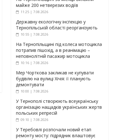
майже 200 нетверезих водіїв
11:25 | 7.08.2026
Державну екологічну інспекцію у
Тернопільській області реорганізують
10:55 | 7.08.2026
На Тернопільщині під колеса мотоцикла
потрапив пішохід, а в реанімацію –
неповнолітній пасажир мотоцикла
10:16 | 7.08.2026
Мер Чорткова закликав не купувати
будівлю на вулиці Хічія: її планують
демонтувати
10:00 | 7.08.2026
У Тернополі створюють всеукраїнську
організацію нащадків українських жертв
польських репресій
09:10 | 7.08.2026
У Теребовлі розпочали новий етап
ремонту мосту: підрядник влаштовує