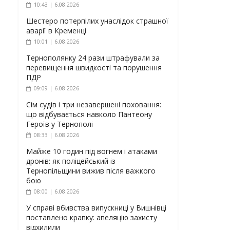
10:43 | 6.08.2026
Шестеро потерпілих унаслідок страшної
аварії в Кременці
10:01 | 6.08.2026
Тернополянку 24 рази штрафували за
перевищення швидкості та порушення
ПДР
09:09 | 6.08.2026
Сім судів і три незавершені поховання:
що відбувається навколо Пантеону
Героїв у Тернополі
08:33 | 6.08.2026
Майже 10 годин під вогнем і атаками
дронів: як поліцейський із
Тернопільщини вижив після важкого
бою
08:00 | 6.08.2026
У справі вбивства випускниці у Вишнівці
поставлено крапку: апеляцію захисту
відхилили