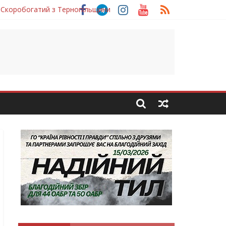
 Скоробогатий з Тернопільщини