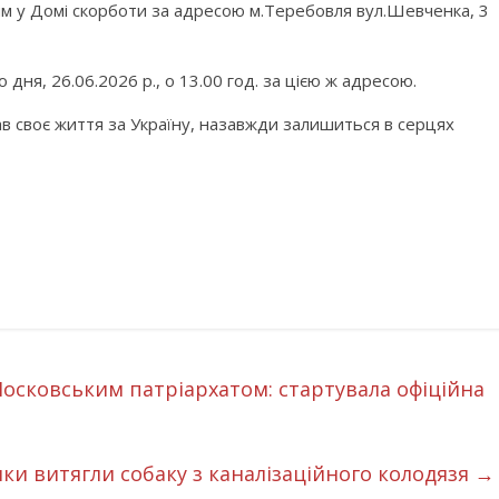
им у Домі скорботи за адресою м.Теребовля вул.Шевченка, 3
дня, 26.06.2026 р., о 13.00 год. за цією ж адресою.
дав своє життя за Україну, назавжди залишиться в серцях
Московським патріархатом: стартувала офіційна
и витягли собаку з каналізаційного колодязя
→