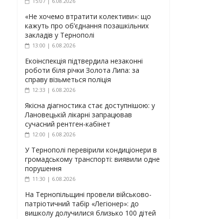
15:07 | 6.08.2026
«Не хочемо втратити колективи»: що
кажуть про об’єднання позашкільних
закладів у Тернополі
13:00 | 6.08.2026
Екоінспекція підтвердила незаконні
роботи біля річки Золота Липа: за
справу візьметься поліція
12:33 | 6.08.2026
Якісна діагностика стає доступнішою: у
Лановецькій лікарні запрацював
сучасний рентген-кабінет
12:00 | 6.08.2026
У Тернополі перевірили кондиціонери в
громадському транспорті: виявили одне
порушення
11:30 | 6.08.2026
На Тернопільщині провели військово-
патріотичний табір «Легіонер»: до
вишколу долучилися близько 100 дітей