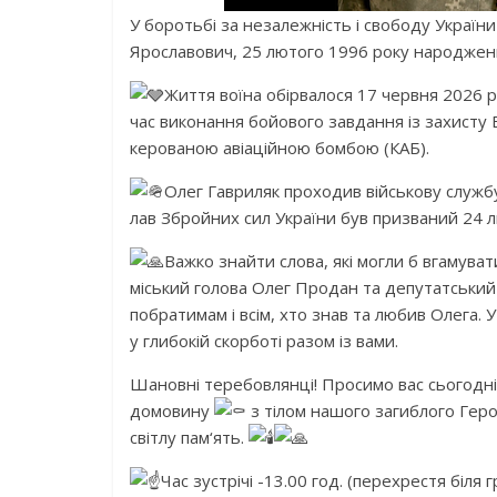
У боротьбі за незалежність і свободу Україн
Ярославович, 25 лютого 1996 року народження
Життя воїна обірвалося 17 червня 2026 р
час виконання бойового завдання із захисту 
керованою авіаційною бомбою (КАБ).
Олег Гавриляк проходив військову службу
лав Збройних сил України був призваний 24 л
Важко знайти слова, які могли б вгамуват
міський голова Олег Продан та депутатський
побратимам і всім, хто знав та любив Олега. 
у глибокій скорботі разом із вами.
Шановні теребовлянці! Просимо вас сьогодні,
домовину
з тілом нашого загиблого Гер
світлу пам‘ять.
Час зустрічі -13.00 год. (перехрестя біля