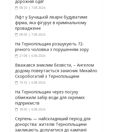
дорожній одяг
08:33 | 7.08.2026
Ліфт у Бучацькій лікарні будуватиме
фірма, яка фігурує в кримінальному
провадженні
08:00 | 7.08.2026
На Тернопільщині розшукують 72-
річного чоловіка з порушенням зору
21:08 | 6.08.2026
Вважався зниклим безвісти, – Ангелом
додому повертається захисник Михайло
Скоробогатий з Тернопільщини
19:32 | 6.08.2026
На Тернопільщині через посуху
обмежили забір води для окремих
підприємств
18:00 | 6.08.2026
Серпень — найскладніший період для
донорства: жителів Тернопільщини
закликають долучитися до кампанії