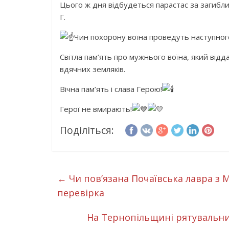
Цього ж дня відбудеться парастас за загибл
Г.
Чин похорону воїна проведуть наступного 
Світла пам’ять про мужнього воїна, який від
вдячних земляків.
Вічна пам’ять і слава Герою!
Герої не вмирають!
Поділіться:
←
Чи пов’язана Почаївська лавра з 
перевірка
На Тернопільщині рятувальник