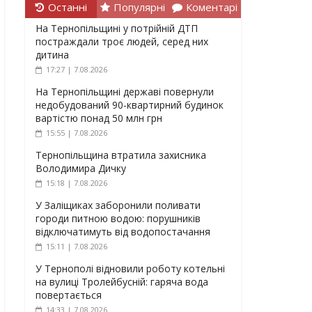
Останні
Популярні
Коментарі
На Тернопільщині у потрійній ДТП
постраждали троє людей, серед них
дитина
17:27 | 7.08.2026
На Тернопільщині державі повернули
недобудований 90-квартирний будинок
вартістю понад 50 млн грн
15:55 | 7.08.2026
Тернопільщина втратила захисника
Володимира Дичку
15:18 | 7.08.2026
У Заліщиках заборонили поливати
городи питною водою: порушників
відключатимуть від водопостачання
15:11 | 7.08.2026
У Тернополі відновили роботу котельні
на вулиці Тролейбусній: гаряча вода
повертається
14:33 | 7.08.2026