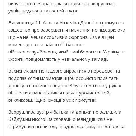
випускного вечора сталася подія, яка зворушила
учнів, педагогів та гостей свята.
Випускниця 11-А класу Анжеліка Даньків отримувала
свідоцтво про завершення навчання, не підозрюючи,
що на неї чекає особливий сюрприз. Саме в цей
момент до зали зайшов її батько-
військовослужбовець, який нині боронить Україну на
фронті, повідомляють у навчальному закладі.
Захисник зміг ненадовго вирватися з передової та
подолав сотні кілометрів, щоб особисто привітати
доньку з важливою подією. З букетом квітів у руках
він несподівано з’явився під час урочистостей,
викликавши щирі емоції в усіх присутніх.
Зворушлива зустріч батька та доньки не залишила
байдужим нікого. За словами очевидців, сліз не
стримували ні вчителі, ні однокласники, ні гості свята.