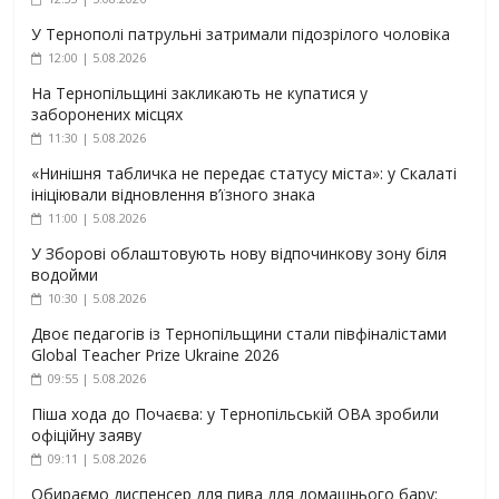
У Тернополі патрульні затримали підозрілого чоловіка
12:00 | 5.08.2026
На Тернопільщині закликають не купатися у
заборонених місцях
11:30 | 5.08.2026
«Нинішня табличка не передає статусу міста»: у Скалаті
ініціювали відновлення в’їзного знака
11:00 | 5.08.2026
У Зборові облаштовують нову відпочинкову зону біля
водойми
10:30 | 5.08.2026
Двоє педагогів із Тернопільщини стали півфіналістами
Global Teacher Prize Ukraine 2026
09:55 | 5.08.2026
Піша хода до Почаєва: у Тернопільській ОВА зробили
офіційну заяву
09:11 | 5.08.2026
Обираємо диспенсер для пива для домашнього бару: