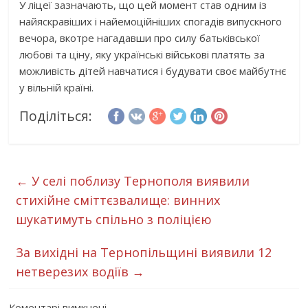
У ліцеї зазначають, що цей момент став одним із
найяскравіших і найемоційніших спогадів випускного
вечора, вкотре нагадавши про силу батьківської
любові та ціну, яку українські військові платять за
можливість дітей навчатися і будувати своє майбутнє
у вільній країні.
Поділіться:
←
У селі поблизу Тернополя виявили
стихійне сміттєзвалище: винних
шукатимуть спільно з поліцією
За вихідні на Тернопільщині виявили 12
нетверезих водіїв
→
Коментарі вимкнені.