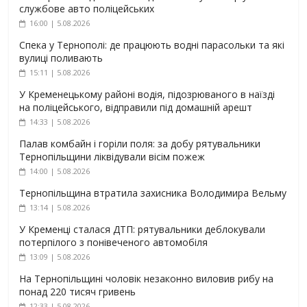
службове авто поліцейських
16:00 | 5.08.2026
Спека у Тернополі: де працюють водні парасольки та які
вулиці поливають
15:11 | 5.08.2026
У Кременецькому районі водія, підозрюваного в наїзді
на поліцейського, відправили під домашній арешт
14:33 | 5.08.2026
Палав комбайн і горіли поля: за добу рятувальники
Тернопільщини ліквідували вісім пожеж
14:00 | 5.08.2026
Тернопільщина втратила захисника Володимира Вельму
13:14 | 5.08.2026
У Кременці сталася ДТП: рятувальники деблокували
потерпілого з понівеченого автомобіля
13:09 | 5.08.2026
На Тернопільщині чоловік незаконно виловив рибу на
понад 220 тисяч гривень
12:33 | 5.08.2026