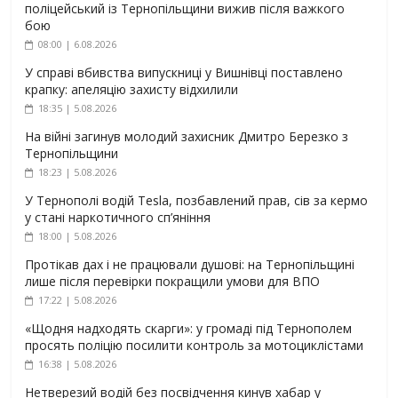
поліцейський із Тернопільщини вижив після важкого
бою
08:00 | 6.08.2026
У справі вбивства випускниці у Вишнівці поставлено
крапку: апеляцію захисту відхилили
18:35 | 5.08.2026
На війні загинув молодий захисник Дмитро Березко з
Тернопільщини
18:23 | 5.08.2026
У Тернополі водій Tesla, позбавлений прав, сів за кермо
у стані наркотичного сп’яніння
18:00 | 5.08.2026
Протікав дах і не працювали душові: на Тернопільщині
лише після перевірки покращили умови для ВПО
17:22 | 5.08.2026
«Щодня надходять скарги»: у громаді під Тернополем
просять поліцію посилити контроль за мотоциклістами
16:38 | 5.08.2026
Нетверезий водій без посвідчення кинув хабар у