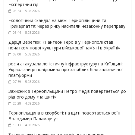
Експертний гід
08:54 | 5.08.2026
Екологічний скандал на межі Тернопільщини та
Прикарпаття: через річку насипали незаконну переправу
08:44 | 5.08.2026
Дарця Веретюк: «Пантеон Героїв у Тернополі став
початком нової культури військової пам’яті в Україні»
08:00 | 5.08.2026
росія атакувала логістичну інфраструктуру на Київщині:
Укрзалізниця повідомила про загиблих біля залізничної
платформи
07:59 | 5.08.2026
Захисник з Тернопільщини Петро Федів повертається до
рідного дому «на щиті»
20:28 | 4.08.2026
Тернопільщина в скорботі: на щиті повертається воїн
Володимир Паламарчук
19:17 | 4.08.2026
За непослух і порушення канонічного порядку: