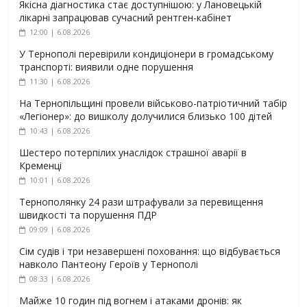
Якісна діагностика стає доступнішою: у Лановецькій
лікарні запрацював сучасний рентген-кабінет
12:00 | 6.08.2026
У Тернополі перевірили кондиціонери в громадському
транспорті: виявили одне порушення
11:30 | 6.08.2026
На Тернопільщині провели військово-патріотичний табір
«Легіонер»: до вишколу долучилися близько 100 дітей
10:43 | 6.08.2026
Шестеро потерпілих унаслідок страшної аварії в
Кременці
10:01 | 6.08.2026
Тернополянку 24 рази штрафували за перевищення
швидкості та порушення ПДР
09:09 | 6.08.2026
Сім судів і три незавершені поховання: що відбувається
навколо Пантеону Героїв у Тернополі
08:33 | 6.08.2026
Майже 10 годин під вогнем і атаками дронів: як