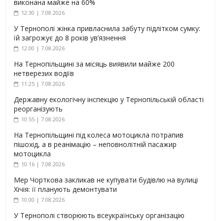
виконана майже на 60%
12:30 | 7.08.2026
У Тернополі жінка привласнила забуту підлітком сумку:
їй загрожує до 8 років ув’язнення
12:00 | 7.08.2026
На Тернопільщині за місяць виявили майже 200
нетверезих водіїв
11:25 | 7.08.2026
Державну екологічну інспекцію у Тернопільській області
реорганізують
10:55 | 7.08.2026
На Тернопільщині під колеса мотоцикла потрапив
пішохід, а в реанімацію – неповнолітній пасажир
мотоцикла
10:16 | 7.08.2026
Мер Чорткова закликав не купувати будівлю на вулиці
Хічія: її планують демонтувати
10:00 | 7.08.2026
У Тернополі створюють всеукраїнську організацію