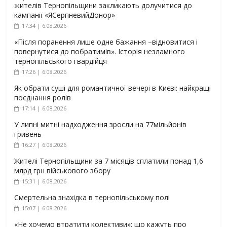
жителів Тернопільщини закликають долучитися до
кампанії «ЯСерпневийДонор»
17:34 | 6.08.2026
«Після поранення лише одне бажання –відновитися і
повернутися до побратимів». Історія незламного
тернопільського гвардійця
17:26 | 6.08.2026
Як обрати суші для романтичної вечері в Києві: найкращі
поєднання ролів
17:14 | 6.08.2026
У липні митні надходження зросли на 77мільйонів
гривень
16:27 | 6.08.2026
Жителі Тернопільщини за 7 місяців сплатили понад 1,6
млрд грн військового збору
15:31 | 6.08.2026
Смертельна знахідка в тернопільському полі
15:07 | 6.08.2026
«Не хочемо втратити колективи»: що кажуть про