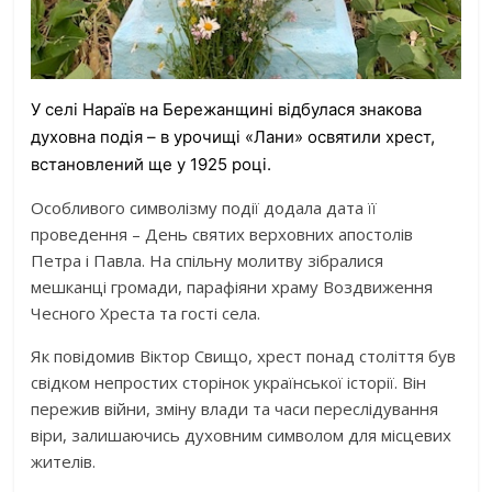
У селі Нараїв на Бережанщині відбулася знакова
духовна подія – в урочищі «Лани» освятили хрест,
встановлений ще у 1925 році.
Особливого символізму події додала дата її
проведення – День святих верховних апостолів
Петра і Павла. На спільну молитву зібралися
мешканці громади, парафіяни храму Воздвиження
Чесного Хреста та гості села.
Як повідомив Віктор Свищо, хрест понад століття був
свідком непростих сторінок української історії. Він
пережив війни, зміну влади та часи переслідування
віри, залишаючись духовним символом для місцевих
жителів.