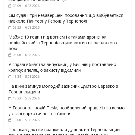
09:09 | 6.08.2026
Сім судів і три незавершені поховання: що відбувається
навколо Пантеону Героїв у Тернополі
08:33 | 6.08.2026
Майже 10 годин під вогнем і атаками дронів: як
поліцейський із Тернопільщини вижив після важкого
бою
08:00 | 6.08.2026
У справі вбивства випускниці у Вишнівці поставлено
крапку: апеляцію захисту відхилили
18:35 | 5.08.2026
На війні загинув молодий захисник Дмитро Березко з
Тернопільщини
18:23 | 5.08.2026
У Тернополі водій Tesla, позбавлений прав, сів за кермо
у стані наркотичного сп’яніння
18:00 | 5.08.2026
Протікав дах і не працювали душові: на Тернопільщині