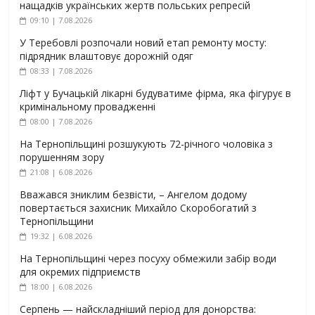
нащадків українських жертв польських репресій
09:10 | 7.08.2026
У Теребовлі розпочали новий етап ремонту мосту:
підрядник влаштовує дорожній одяг
08:33 | 7.08.2026
Ліфт у Бучацькій лікарні будуватиме фірма, яка фігурує в
кримінальному провадженні
08:00 | 7.08.2026
На Тернопільщині розшукують 72-річного чоловіка з
порушенням зору
21:08 | 6.08.2026
Вважався зниклим безвісти, – Ангелом додому
повертається захисник Михайло Скоробогатий з
Тернопільщини
19:32 | 6.08.2026
На Тернопільщині через посуху обмежили забір води
для окремих підприємств
18:00 | 6.08.2026
Серпень — найскладніший період для донорства: