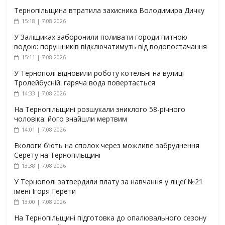
Тернопільщина втратила захисника Володимира Дичку
15:18 | 7.08.2026
У Заліщиках заборонили поливати городи питною
водою: порушників відключатимуть від водопостачання
15:11 | 7.08.2026
У Тернополі відновили роботу котельні на вулиці
Тролейбусній: гаряча вода повертається
14:33 | 7.08.2026
На Тернопільщині розшукали зниклого 58-річного
чоловіка: його знайшли мертвим
14:01 | 7.08.2026
Екологи б’ють на сполох через можливе забруднення
Серету на Тернопільщині
13:38 | 7.08.2026
У Тернополі затвердили плату за навчання у ліцеї №21
імені Ігоря Герети
13:00 | 7.08.2026
На Тернопільщині підготовка до опалювального сезону