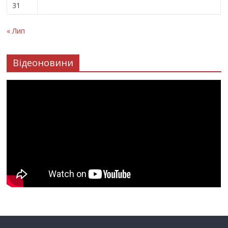
31
« Лип
Відеоновини