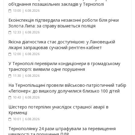
об’єднання позашкільних закладів у Тернополі
13:00 | 6.08.2026
Екоінспекція підтвердила незаконні роботи біля річки
Золота Липа: за справу візьметься поліція
12:33 | 6.08.2026
Якісна діагностика стає доступнішою: у Лановецькій
лікарні запрацював сучасний рентген-кабінет
12:00 | 6.08.2026
У Тернополі перевірили кондиціонери в громадському
транспорті: виявили одне порушення
11:30 | 6.08.2026
На Тернопільщині провели військово-патріотичний табір
«Легіонер»: до вишколу долучилися близько 100 дітей
10:43 | 6.08.2026
Шестеро потерпілих унаслідок страшної аварії в
Кременці
10:01 | 6.08.2026
Тернополянку 24 рази штрафували за перевищення
швидкості та порушення ПДР