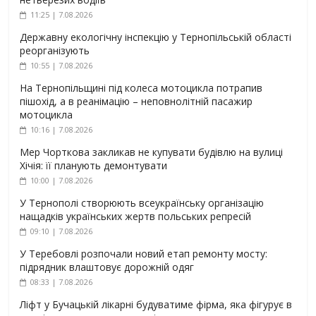
11:25 | 7.08.2026
Державну екологічну інспекцію у Тернопільській області
реорганізують
10:55 | 7.08.2026
На Тернопільщині під колеса мотоцикла потрапив
пішохід, а в реанімацію – неповнолітній пасажир
мотоцикла
10:16 | 7.08.2026
Мер Чорткова закликав не купувати будівлю на вулиці
Хічія: її планують демонтувати
10:00 | 7.08.2026
У Тернополі створюють всеукраїнську організацію
нащадків українських жертв польських репресій
09:10 | 7.08.2026
У Теребовлі розпочали новий етап ремонту мосту:
підрядник влаштовує дорожній одяг
08:33 | 7.08.2026
Ліфт у Бучацькій лікарні будуватиме фірма, яка фігурує в