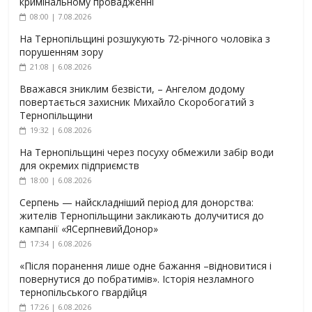
кримінальному провадженні
08:00 | 7.08.2026
На Тернопільщині розшукують 72-річного чоловіка з
порушенням зору
21:08 | 6.08.2026
Вважався зниклим безвісти, – Ангелом додому
повертається захисник Михайло Скоробогатий з
Тернопільщини
19:32 | 6.08.2026
На Тернопільщині через посуху обмежили забір води
для окремих підприємств
18:00 | 6.08.2026
Серпень — найскладніший період для донорства:
жителів Тернопільщини закликають долучитися до
кампанії «ЯСерпневийДонор»
17:34 | 6.08.2026
«Після поранення лише одне бажання –відновитися і
повернутися до побратимів». Історія незламного
тернопільського гвардійця
17:26 | 6.08.2026