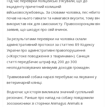
Під час перевірки поліцейські з’ясували, що до
інциденту причетний колишній
військовослужбовець. За словами чоловіка, пес нібито
почав на нього гавкати та намагався вкусити, тому він
використав ніж для самозахисту. Правоохоронцям він
заявив, що шкодує про свій вчинок.
За результатами перевірки на чоловіка склали
адміністративний протокол за статтею 89 Кодексу
України про адміністративні правопорушення
(«Жорстоке поводження з тваринами»). Санкція
статті передбачає штраф від 200 до 300
неоподатковуваних мінімумів доходів громадян.
Травмований собака наразі перебуває на лікуванні у
ветеринарній клініці.
Водночас ця історія викликала значний суспільний
резонанс. Раніше про напад на собаку повідомили
зоозахисники зі сторінки Animagus Animals в