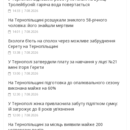
Тролейбусній: гаряча вода повертається
14:33 | 7.08.2026
На Тернопільщині розшукали зниклого 58-річного
чоловіка: його знайшли мертвим
14:01 | 7.08.2026
Екологи б’ють на сполох через можливе забруднення
Серету на Тернопільщині
13:38 | 7.08.2026
У Тернополі затвердили плату за навчання у ліцеї №21
імені Ігоря Герети
13:00 | 7.08.2026
На Тернопільщині підготовка до опалювального сезону
виконана майже на 60%
12:30 | 7.08.2026
У Тернополі жінка привласнила забуту підлітком сумку:
їй загрожує до 8 років ув’язнення
12:00 | 7.08.2026
На Тернопільщині за місяць виявили майже 200
нетверезих водіїв