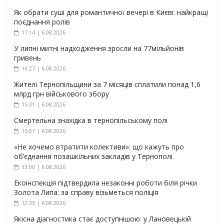
Як обрати суші для романтичної вечері в Києві: найкращі
поєднання ролів
17:14 | 6.08.2026
У липні митні надходження зросли на 77мільйонів
гривень
16:27 | 6.08.2026
Жителі Тернопільщини за 7 місяців сплатили понад 1,6
млрд грн військового збору
15:31 | 6.08.2026
Смертельна знахідка в тернопільському полі
15:07 | 6.08.2026
«Не хочемо втратити колективи»: що кажуть про
об’єднання позашкільних закладів у Тернополі
13:00 | 6.08.2026
Екоінспекція підтвердила незаконні роботи біля річки
Золота Липа: за справу візьметься поліція
12:33 | 6.08.2026
Якісна діагностика стає доступнішою: у Лановецькій