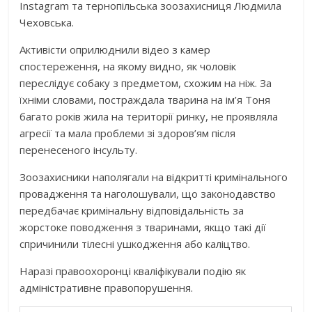
Instagram та тернопільська зоозахисниця Людмила
Чеховська.
Активісти оприлюднили відео з камер
спостереження, на якому видно, як чоловік
переслідує собаку з предметом, схожим на ніж. За
їхніми словами, постраждала тварина на ім’я Тоня
багато років жила на території ринку, не проявляла
агресії та мала проблеми зі здоров’ям після
перенесеного інсульту.
Зоозахисники наполягали на відкритті кримінального
провадження та наголошували, що законодавство
передбачає кримінальну відповідальність за
жорстоке поводження з тваринами, якщо такі дії
спричинили тілесні ушкодження або каліцтво.
Наразі правоохоронці кваліфікували подію як
адміністративне правопорушення.