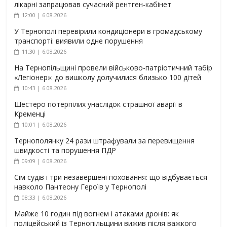
лікарні запрацював сучасний рентген-кабінет
12:00 | 6.08.2026
У Тернополі перевірили кондиціонери в громадському
транспорті: виявили одне порушення
11:30 | 6.08.2026
На Тернопільщині провели військово-патріотичний табір
«Легіонер»: до вишколу долучилися близько 100 дітей
10:43 | 6.08.2026
Шестеро потерпілих унаслідок страшної аварії в
Кременці
10:01 | 6.08.2026
Тернополянку 24 рази штрафували за перевищення
швидкості та порушення ПДР
09:09 | 6.08.2026
Сім судів і три незавершені поховання: що відбувається
навколо Пантеону Героїв у Тернополі
08:33 | 6.08.2026
Майже 10 годин під вогнем і атаками дронів: як
поліцейський із Тернопільщини вижив після важкого