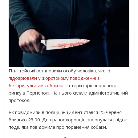
Поліцейські встановили особу чоловіка, якого
підозрювали у жорстокому поводженні з
безпритульним собакою
на території овочевого
ринку в Тернополі. На нього склали адміністративний
протокол.
Як повідомили в поліції, інцидент стався 25 червня
близько 23:00. До правоохоронців звернулася свідок
події, яка повідомила про поранення собаки.