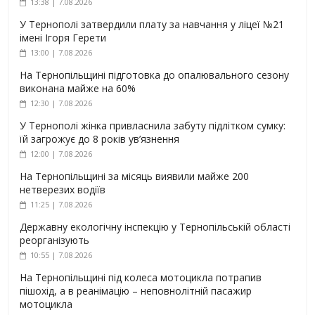
13:38 | 7.08.2026
У Тернополі затвердили плату за навчання у ліцеї №21
імені Ігоря Герети
13:00 | 7.08.2026
На Тернопільщині підготовка до опалювального сезону
виконана майже на 60%
12:30 | 7.08.2026
У Тернополі жінка привласнила забуту підлітком сумку:
їй загрожує до 8 років ув’язнення
12:00 | 7.08.2026
На Тернопільщині за місяць виявили майже 200
нетверезих водіїв
11:25 | 7.08.2026
Державну екологічну інспекцію у Тернопільській області
реорганізують
10:55 | 7.08.2026
На Тернопільщині під колеса мотоцикла потрапив
пішохід, а в реанімацію – неповнолітній пасажир
мотоцикла