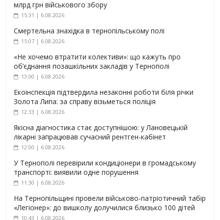
млрд грн військового збору
15:31 | 6.08.2026
Смертельна знахідка в тернопільському полі
15:07 | 6.08.2026
«Не хочемо втратити колективи»: що кажуть про
об’єднання позашкільних закладів у Тернополі
13:00 | 6.08.2026
Екоінспекція підтвердила незаконні роботи біля річки
Золота Липа: за справу візьметься поліція
12:33 | 6.08.2026
Якісна діагностика стає доступнішою: у Лановецькій
лікарні запрацював сучасний рентген-кабінет
12:00 | 6.08.2026
У Тернополі перевірили кондиціонери в громадському
транспорті: виявили одне порушення
11:30 | 6.08.2026
На Тернопільщині провели військово-патріотичний табір
«Легіонер»: до вишколу долучилися близько 100 дітей
10:43 | 6.08.2026