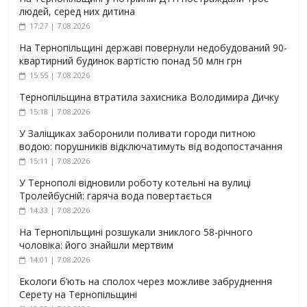
людей, серед них дитина
17:27 | 7.08.2026
На Тернопільщині державі повернули недобудований 90-
квартирний будинок вартістю понад 50 млн грн
15:55 | 7.08.2026
Тернопільщина втратила захисника Володимира Дичку
15:18 | 7.08.2026
У Заліщиках заборонили поливати городи питною
водою: порушників відключатимуть від водопостачання
15:11 | 7.08.2026
У Тернополі відновили роботу котельні на вулиці
Тролейбусній: гаряча вода повертається
14:33 | 7.08.2026
На Тернопільщині розшукали зниклого 58-річного
чоловіка: його знайшли мертвим
14:01 | 7.08.2026
Екологи б’ють на сполох через можливе забруднення
Серету на Тернопільщині