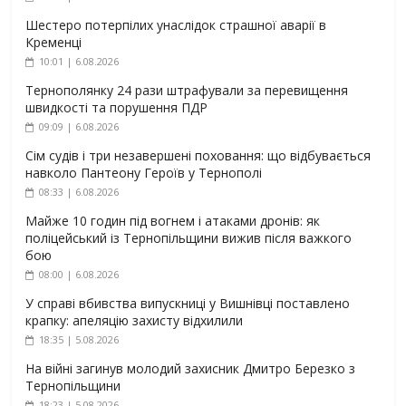
Шестеро потерпілих унаслідок страшної аварії в
Кременці
10:01 | 6.08.2026
Тернополянку 24 рази штрафували за перевищення
швидкості та порушення ПДР
09:09 | 6.08.2026
Сім судів і три незавершені поховання: що відбувається
навколо Пантеону Героїв у Тернополі
08:33 | 6.08.2026
Майже 10 годин під вогнем і атаками дронів: як
поліцейський із Тернопільщини вижив після важкого
бою
08:00 | 6.08.2026
У справі вбивства випускниці у Вишнівці поставлено
крапку: апеляцію захисту відхилили
18:35 | 5.08.2026
На війні загинув молодий захисник Дмитро Березко з
Тернопільщини
18:23 | 5.08.2026