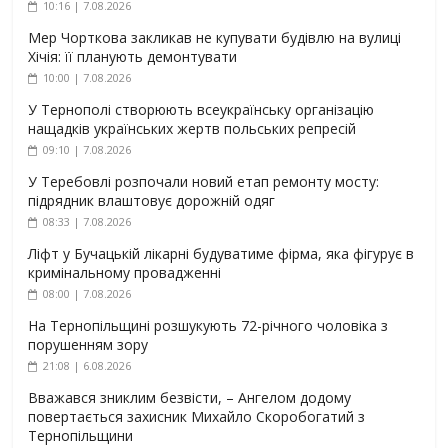
10:16 | 7.08.2026
Мер Чорткова закликав не купувати будівлю на вулиці
Хічія: її планують демонтувати
10:00 | 7.08.2026
У Тернополі створюють всеукраїнську організацію
нащадків українських жертв польських репресій
09:10 | 7.08.2026
У Теребовлі розпочали новий етап ремонту мосту:
підрядник влаштовує дорожній одяг
08:33 | 7.08.2026
Ліфт у Бучацькій лікарні будуватиме фірма, яка фігурує в
кримінальному провадженні
08:00 | 7.08.2026
На Тернопільщині розшукують 72-річного чоловіка з
порушенням зору
21:08 | 6.08.2026
Вважався зниклим безвісти, – Ангелом додому
повертається захисник Михайло Скоробогатий з
Тернопільщини