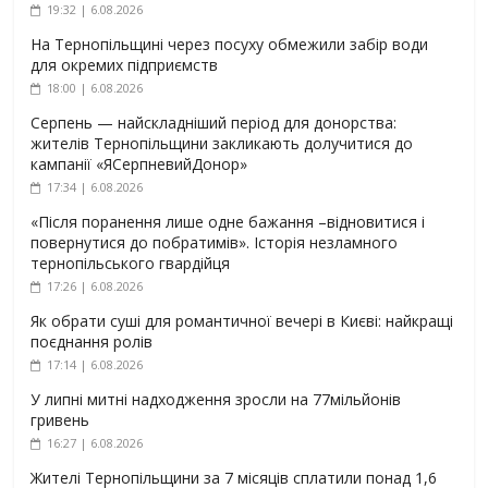
19:32 | 6.08.2026
На Тернопільщині через посуху обмежили забір води
для окремих підприємств
18:00 | 6.08.2026
Серпень — найскладніший період для донорства:
жителів Тернопільщини закликають долучитися до
кампанії «ЯСерпневийДонор»
17:34 | 6.08.2026
«Після поранення лише одне бажання –відновитися і
повернутися до побратимів». Історія незламного
тернопільського гвардійця
17:26 | 6.08.2026
Як обрати суші для романтичної вечері в Києві: найкращі
поєднання ролів
17:14 | 6.08.2026
У липні митні надходження зросли на 77мільйонів
гривень
16:27 | 6.08.2026
Жителі Тернопільщини за 7 місяців сплатили понад 1,6