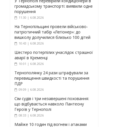
У Тернополі перевірили кондиціонери в
громадському транспорті: виявили одне
порушення
11:30 | 6.08.2026
На Тернопільщині провели військово-
патріотичний табір «Легіонер»: до
вишколу долучилися близько 100 дітей
10:43 | 6.08.2026
Шестеро потерпілих унаслідок страшної
аварії в Кременці
10:01 | 6.08.2026
Тернополянку 24 рази штрафували за
перевищення швидкості та порушення
ПДР
09:09 | 6.08.2026
Сім судів і три незавершені поховання:
що відбувається навколо Пантеону
Героїв у Тернополі
08:33 | 6.08.2026
Майже 10 годин під вогнем і атаками