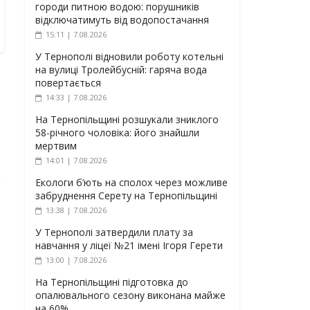
городи питною водою: порушників
відключатимуть від водопостачання
15:11 | 7.08.2026
У Тернополі відновили роботу котельні
на вулиці Тролейбусній: гаряча вода
повертається
14:33 | 7.08.2026
На Тернопільщині розшукали зниклого
58-річного чоловіка: його знайшли
мертвим
14:01 | 7.08.2026
Екологи б’ють на сполох через можливе
забруднення Серету на Тернопільщині
13:38 | 7.08.2026
У Тернополі затвердили плату за
навчання у ліцеї №21 імені Ігоря Герети
13:00 | 7.08.2026
На Тернопільщині підготовка до
опалювального сезону виконана майже
на 60%