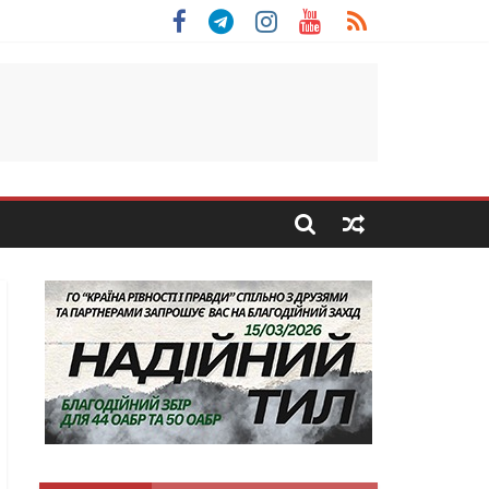
 Скоробогатий з Тернопільщини