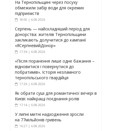
На Тернопільщині через посуху
обмежили забір води для окремих
підприємств
18:00 | 6.08.2026
Серпень — найскладніший період для
донорства: жителів Тернопільщини
закликають долучитися до кампанії
«ЯСерпневийДонор»
17:34 | 6.08.2026
«Після поранення лише одне бажання –
відновитися і повернутися до
побратимів». Історія незламного
тернопільського гвардійця
17:26 | 6.08.2026
Як обрати суші для романтичної вечері в
Києві: найкращі поєднання ролів
17:14 | 6.08.2026
У липні митні надходження зросли
на 77мільйонів гривень
16:27 | 6.08.2026