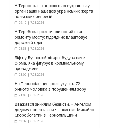
У Тернополі створюють всеукраїнську
організацію нащадків українських жертв
польських репресій
09:10 | 7.08.2026
У Теребовлі розпочали новий етап
ремонту мосту: підрядник влаштовує
дорожній одяг
08:33 | 7.08.2026
Ліфт у Бучацькій лікарні будуватиме
фірма, яка фігурує в кримінальному
провадженні
08:00 | 7.08.2026
На Тернопільщині розшукують 72-
річного чоловіка з порушенням зору
21:08 | 6.08.2026
Вважався зниклим безвісти, – Ангелом
додому повертається захисник Михайло
Скоробогатий з Тернопільщини
19:32 | 6.08.2026