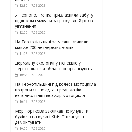
12:30 | 7.08.2026
У Тернополі жінка привласнила забуту
підлітком сумку: їй загрожує до 8 років
ув’язнення
12:00 | 7.08.2026
На Тернопільщині за місяць виявили
майже 200 нетверезих водіїв
11:25 | 7.08.2026
Державну екологічну інспекцію у
Тернопільській області реорганізують
10:55 | 7.08.2026
На Тернопільщині під колеса мотоцикла
потрапив пішохід, а в реанімацію –
неповнолітній пасажир мотоцикла
10:16 | 7.08.2026
Мер Чорткова закликав не купувати
будівлю на вулиці Хічія: її планують
демонтувати
10:00 | 7.08.2026