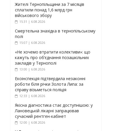
Жителі Тернопільщини за 7 місяців
сплатили понад 1,6 млрд грн
військового збору
15:31 | 6.08.2026
Смертельна знахідка в тернопільському
полі
15:07 | 6.08.2026
«Не хочемо втратити колективи»: що
кажуть про об’єднання позашкільних
закладів у Тернополі
13:00 | 6.08.2026
Екоінспекція підтвердила незаконні
роботи біля річки Золота Липа: за
справу візьметься поліція
12:33 | 6.08.2026
Якісна діагностика стає доступнішою: у
Лановецькій лікарні запрацював
сучасний рентген-кабінет
12:00 | 6.08.2026