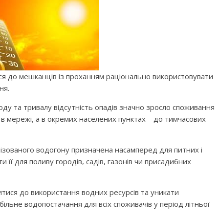
ся до мешканців із проханням раціонально використовувати
ня.
оду та тривалу відсутність опадів значно зросло споживання
в мережі, а в окремих населених пунктах – до тимчасових
ізованого водогону призначена насамперед для питних і
її для поливу городів, садів, газонів чи присадибних
итися до використання водних ресурсів та уникати
ільне водопостачання для всіх споживачів у період літньої