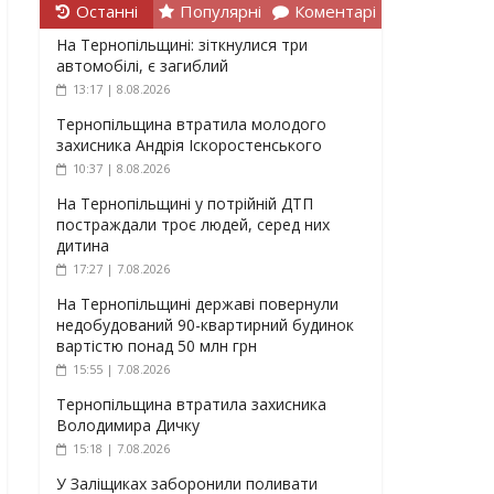
Останні
Популярні
Коментарі
На Тернопільщині: зіткнулися три
автомобілі, є загиблий
13:17 | 8.08.2026
Тернопільщина втратила молодого
захисника Андрія Іскоростенського
10:37 | 8.08.2026
На Тернопільщині у потрійній ДТП
постраждали троє людей, серед них
дитина
17:27 | 7.08.2026
На Тернопільщині державі повернули
недобудований 90-квартирний будинок
вартістю понад 50 млн грн
15:55 | 7.08.2026
Тернопільщина втратила захисника
Володимира Дичку
15:18 | 7.08.2026
У Заліщиках заборонили поливати