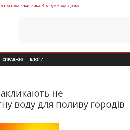
 втратила захисника Володимира Дичку
лим безвісти, – Ангелом додому повертається захисник Михайло
ув молодий захисник Дмитро Березко з Тернопільщини
 втратила захисника Володимира Вельму
втратила молодого захисника Андрія Іскоростенського
СПРАВЖНІ
БЛОГИ
закликають не
ну воду для поливу городів