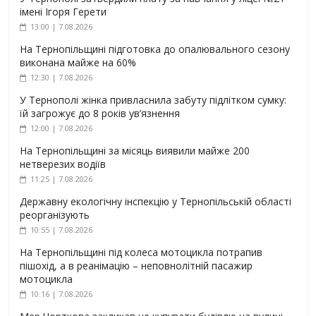
імені Ігоря Герети
13:00 | 7.08.2026
На Тернопільщині підготовка до опалювального сезону
виконана майже на 60%
12:30 | 7.08.2026
У Тернополі жінка привласнила забуту підлітком сумку:
їй загрожує до 8 років ув’язнення
12:00 | 7.08.2026
На Тернопільщині за місяць виявили майже 200
нетверезих водіїв
11:25 | 7.08.2026
Державну екологічну інспекцію у Тернопільській області
реорганізують
10:55 | 7.08.2026
На Тернопільщині під колеса мотоцикла потрапив
пішохід, а в реанімацію – неповнолітній пасажир
мотоцикла
10:16 | 7.08.2026