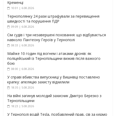
Кременці
10:01 | 6.08.2026
Тернополянку 24 рази штрафували за перевищення
швидкості та порушення ПДР
09:09 | 6.08.2026
Сім судів і три незавершені поховання: що відбувається
навколо Пантеону Героїв у Тернополі
08:33 | 6.08.2026
Майже 10 годин під вогнем і атаками дронів: як
поліцейський із Тернопільщини вижив після важкого
бою
08:00 | 6.08.2026
У справі вбивства випускниці у Вишнівці поставлено
крапку: апеляцію захисту відхилили
18:35 | 5.08.2026
На війні загинув молодий захисник Дмитро Березко з
Тернопільщини
18:23 | 5.08.2026
У Тернополі водій Tesla, позбавлений прав, сів за кермо