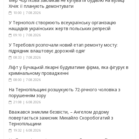
Мер Чорткова закликав не купувати будівлю на вулиці
Хічія: її планують демонтувати
10:00 | 7.08.2026
У Тернополі створюють всеукраїнську організацію
нащадків українських жертв польських репресій
09:10 | 7.08.2026
У Теребовлі розпочали новий етап ремонту мосту:
підрядник влаштовує дорожній одяг
08:33 | 7.08.2026
Ліфт у Бучацькій лікарні будуватиме фірма, яка фігурує в
кримінальному провадженні
08:00 | 7.08.2026
На Тернопільщині розшукують 72-річного чоловіка з
порушенням зору
21:08 | 6.08.2026
Вважався зниклим безвісти, – Ангелом додому
повертається захисник Михайло Скоробогатий з
Тернопільщини
19:32 | 6.08.2026