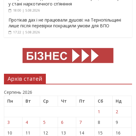
у стані наркотичного сп’яніння
18:00 | 5.08.2026
Протікав дах і не працювали душові: на Тернопільщині
лише після перевірки покращили умови для ВПО
17:22 | 5.08.2026
Архів статей
Серпень 2026
Пн
Вт
Ср
Чт
Пт
Сб
Нд
1
2
3
4
5
6
7
8
9
10
11
12
13
14
15
16