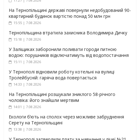
17:27 | 7.08.2026
На Тернопільщині державі повернули недобудований 90-
квартирний будинок вартістю понад 50 млн грн
15:55 | 7.08.2026
Тернопільщина втратила захисника Володимира Дичку
15:18 | 7.08.2026
У Заліщиках заборонили поливати городи питною
водою: порушників відключатимуть від водопостачання
15:11 | 7.08.2026
У Тернополі відновили роботу котельні на вулиці
Тролейбусній: гаряча вода повертається
14:33 | 7.08.2026
На Тернопільщині розшукали зниклого 58-річного
чоловіка: його знайшли мертвим
14:01 | 7.08.2026
Екологи б’ють на сполох через можливе забруднення
Серету на Тернопільщині
13:38 | 7.08.2026
У Тернополі затвердили плату за навчання у ліцеї №21