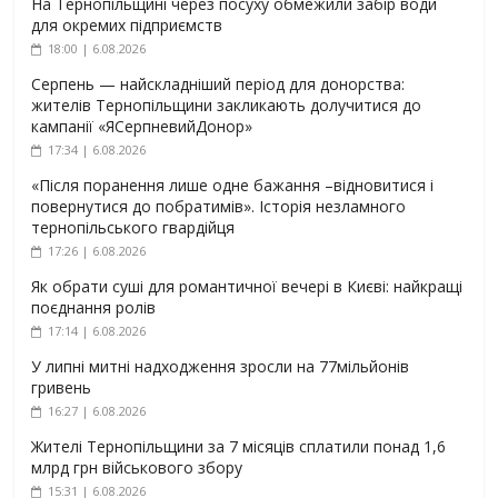
На Тернопільщині через посуху обмежили забір води
для окремих підприємств
18:00 | 6.08.2026
Серпень — найскладніший період для донорства:
жителів Тернопільщини закликають долучитися до
кампанії «ЯСерпневийДонор»
17:34 | 6.08.2026
«Після поранення лише одне бажання –відновитися і
повернутися до побратимів». Історія незламного
тернопільського гвардійця
17:26 | 6.08.2026
Як обрати суші для романтичної вечері в Києві: найкращі
поєднання ролів
17:14 | 6.08.2026
У липні митні надходження зросли на 77мільйонів
гривень
16:27 | 6.08.2026
Жителі Тернопільщини за 7 місяців сплатили понад 1,6
млрд грн військового збору
15:31 | 6.08.2026