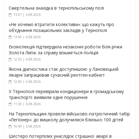
Смертельна знахідка в тернопільському полі
15:07 | 6.08.2026
«Не хочемо втратити колективи»: що кажуть про
об’єднання позашкільних закладів у Тернополі
13:00 | 6.08.2026
Екоінспекція підтвердила незаконні роботи біля річки
Золота Липа: за справу візьметься поліція
12:33 | 6.08.2026
Якісна діагностика стає доступнішою: у Лановецькій
лікарні запрацював сучасний рентген-кабінет
12:00 | 6.08.2026
У Тернополі перевірили кондиціонери в громадському
транспорті: виявили одне порушення
11:30 | 6.08.2026
На Тернопільщині провели військово-патріотичний табір
«Легіонер»: до вишколу долучилися близько 100 дітей
10:43 | 6.08.2026
Шестеро потерпілих унаслідок страшної аварії в