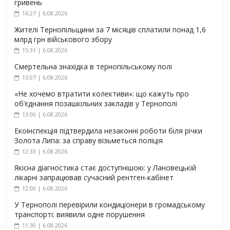
гривень
16:27 | 6.08.2026
Жителі Тернопільщини за 7 місяців сплатили понад 1,6
млрд грн військового збору
15:31 | 6.08.2026
Смертельна знахідка в тернопільському полі
15:07 | 6.08.2026
«Не хочемо втратити колективи»: що кажуть про
об’єднання позашкільних закладів у Тернополі
13:00 | 6.08.2026
Екоінспекція підтвердила незаконні роботи біля річки
Золота Липа: за справу візьметься поліція
12:33 | 6.08.2026
Якісна діагностика стає доступнішою: у Лановецькій
лікарні запрацював сучасний рентген-кабінет
12:00 | 6.08.2026
У Тернополі перевірили кондиціонери в громадському
транспорті: виявили одне порушення
11:30 | 6.08.2026