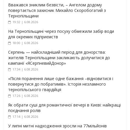
Вважався зниклим безвісти, – Ангелом додому
повертається захисник Михайло Скоробогатий з
Тернопільщини
19:32 | 6.08.2026
На Тернопільщині через посуху обмежили забір води
для окремих підприємств
18:00 | 6.08.2026
Серпень — найскладніший період для донорства:
жителів Тернопільщини закликають долучитися до
кампанії «ЯСерпневийДонор»
17:34 | 6.08.2026
«Після поранення лише одне бажання –відновитися і
повернутися до побратимів». Історія незламного
тернопільського гвардійця
17:26 | 6.08.2026
Як обрати суші для романтичної вечері в Києві: найкращі
поєднання ролів
17:14 | 6.08.2026
У липні митні надходження зросли на 77мільйонів