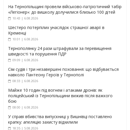
На Тернопільщині провели військово-патріотичний табір
«Легіонер»: до вишколу долучилися близько 100 дітей
10:43 | 6.08.2026
Шестеро потерпілих унаслідок страшної аварії в
Кременці
10:01 | 6.08.2026
Тернополянку 24 рази штрафували за перевищення
швидкості та порушення ПДР
09:09 | 6.08.2026
Сім судів і три незавершені поховання: що відбувається
навколо Пантеону Героїв у Тернополі
08:33 | 6.08.2026
Майже 10 годин під вогнем і атаками дронів: як
поліцейський із Тернопільщини вижив після важкого
бою
08:00 | 6.08.2026
У справі вбивства випускниці у Вишнівці поставлено
крапку: апеляцію захисту відхилили
18:35 | 5.08.2026