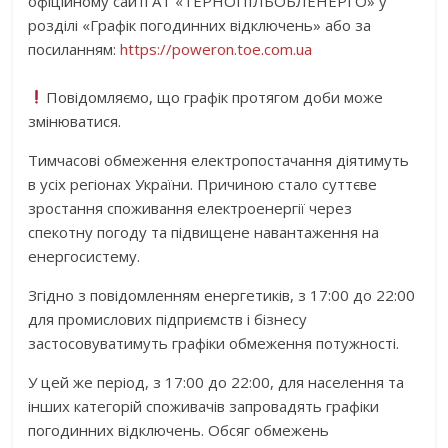
офіційному сайті АТ «ТЕРНОПІЛЬОБЛЕНЕРГО» у
розділі «Графік погодинних відключень» або за
посиланням:
https://poweron.toe.com.ua
Повідомляємо, що графік протягом доби може
змінюватися.
Тимчасові обмеження електропостачання діятимуть
в усіх регіонах України. Причиною стало суттєве
зростання споживання електроенергії через
спекотну погоду та підвищене навантаження на
енергосистему.
Згідно з повідомленням енергетиків, з 17:00 до 22:00
для промислових підприємств і бізнесу
застосовуватимуть графіки обмеження потужності.
У цей же період, з 17:00 до 22:00, для населення та
інших категорій споживачів запровадять графіки
погодинних відключень. Обсяг обмежень