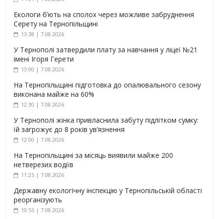
Екологи б’ють на сполох через можливе забруднення
Серету на Тернопільщині
13:38 | 7.08.2026
У Тернополі затвердили плату за навчання у ліцеї №21
імені Ігоря Герети
13:00 | 7.08.2026
На Тернопільщині підготовка до опалювального сезону
виконана майже на 60%
12:30 | 7.08.2026
У Тернополі жінка привласнила забуту підлітком сумку:
їй загрожує до 8 років ув’язнення
12:00 | 7.08.2026
На Тернопільщині за місяць виявили майже 200
нетверезих водіїв
11:25 | 7.08.2026
Державну екологічну інспекцію у Тернопільській області
реорганізують
10:55 | 7.08.2026