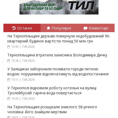
Останні
Популярні
Коментарі
На Тернопільщині державі повернули недобудований 90-
квартирний будинок вартістю понад 50 млн грн
15:55 | 7.08.2026
Тернопільщина втратила захисника Володимира Дичку
15:18 | 7.08.2026
У Заліщиках заборонили поливати городи питною
водою: порушників відключатимуть від водопостачання
15:11 | 7.08.2026
У Тернополі відновили роботу котельні на вулиці
Тролейбусній: гаряча вода повертається
14:33 | 7.08.2026
На Тернопільщині розшукали зниклого 58-річного
чоловіка: його знайшли мертвим
14:01 | 7.08.2026