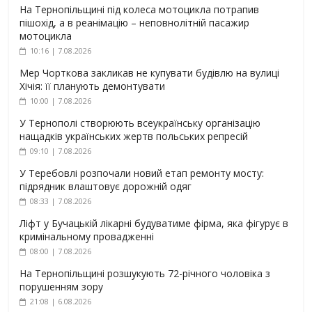
На Тернопільщині під колеса мотоцикла потрапив
пішохід, а в реанімацію – неповнолітній пасажир
мотоцикла
10:16 | 7.08.2026
Мер Чорткова закликав не купувати будівлю на вулиці
Хічія: її планують демонтувати
10:00 | 7.08.2026
У Тернополі створюють всеукраїнську організацію
нащадків українських жертв польських репресій
09:10 | 7.08.2026
У Теребовлі розпочали новий етап ремонту мосту:
підрядник влаштовує дорожній одяг
08:33 | 7.08.2026
Ліфт у Бучацькій лікарні будуватиме фірма, яка фігурує в
кримінальному провадженні
08:00 | 7.08.2026
На Тернопільщині розшукують 72-річного чоловіка з
порушенням зору
21:08 | 6.08.2026