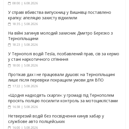
08:00 | 6.08.2026
У справі вбивства випускниці у Вишнівці поставлено
крапку: апеляцію захисту відхилили
18:35 | 5.08.2026
На війні загинув молодий захисник Дмитро Березко з
Тернопільщини
18:23 | 5.08.2026
У Тернополі водій Tesla, позбавлений прав, сів за кермо
у стані наркотичного сп’яніння
18:00 | 5.08.2026
Протікав дах і не працювали душові: на Тернопільщині
лише після перевірки покращили умови для ВПО
17:22 | 5.08.2026
«Щодня надходять скарги»: у громаді під Тернополем
просять поліцію посилити контроль за мотоциклістами
16:38 | 5.08.2026
Нетверезий водій без посвідчення кинув хабар у
службове авто поліцейських
16:00 | 5.08.2026