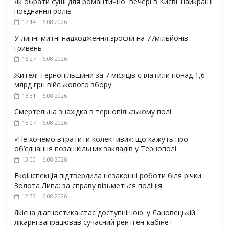
Як обрати суші для романтичної вечері в Києві: найкращі
поєднання ролів
17:14 | 6.08.2026
У липні митні надходження зросли на 77мільйонів
гривень
16:27 | 6.08.2026
Жителі Тернопільщини за 7 місяців сплатили понад 1,6
млрд грн військового збору
15:31 | 6.08.2026
Смертельна знахідка в тернопільському полі
15:07 | 6.08.2026
«Не хочемо втратити колективи»: що кажуть про
об’єднання позашкільних закладів у Тернополі
13:00 | 6.08.2026
Екоінспекція підтвердила незаконні роботи біля річки
Золота Липа: за справу візьметься поліція
12:33 | 6.08.2026
Якісна діагностика стає доступнішою: у Лановецькій
лікарні запрацював сучасний рентген-кабінет