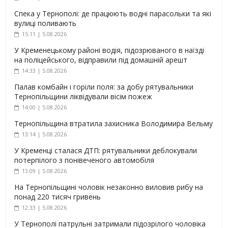
Спека у Тернополі: де працюють водні парасольки та які
вулиці поливають
15:11 | 5.08.2026
У Кременецькому районі водія, підозрюваного в наїзді
на поліцейського, відправили під домашній арешт
14:33 | 5.08.2026
Палав комбайн і горіли поля: за добу рятувальники
Тернопільщини ліквідували вісім пожеж
14:00 | 5.08.2026
Тернопільщина втратила захисника Володимира Вельму
13:14 | 5.08.2026
У Кременці сталася ДТП: рятувальники деблокували
потерпілого з понівеченого автомобіля
13:09 | 5.08.2026
На Тернопільщині чоловік незаконно виловив рибу на
понад 220 тисяч гривень
12:33 | 5.08.2026
У Тернополі патрульні затримали підозрілого чоловіка