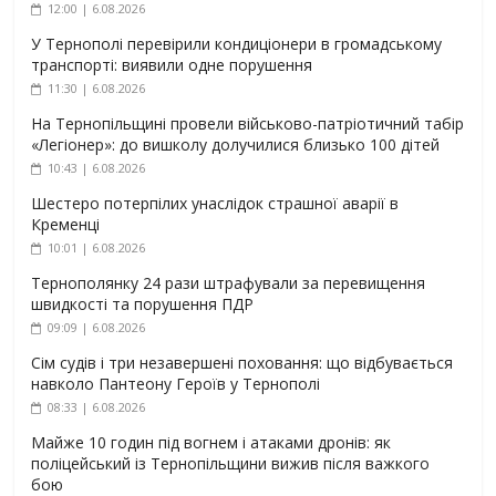
12:00 | 6.08.2026
У Тернополі перевірили кондиціонери в громадському
транспорті: виявили одне порушення
11:30 | 6.08.2026
На Тернопільщині провели військово-патріотичний табір
«Легіонер»: до вишколу долучилися близько 100 дітей
10:43 | 6.08.2026
Шестеро потерпілих унаслідок страшної аварії в
Кременці
10:01 | 6.08.2026
Тернополянку 24 рази штрафували за перевищення
швидкості та порушення ПДР
09:09 | 6.08.2026
Сім судів і три незавершені поховання: що відбувається
навколо Пантеону Героїв у Тернополі
08:33 | 6.08.2026
Майже 10 годин під вогнем і атаками дронів: як
поліцейський із Тернопільщини вижив після важкого
бою