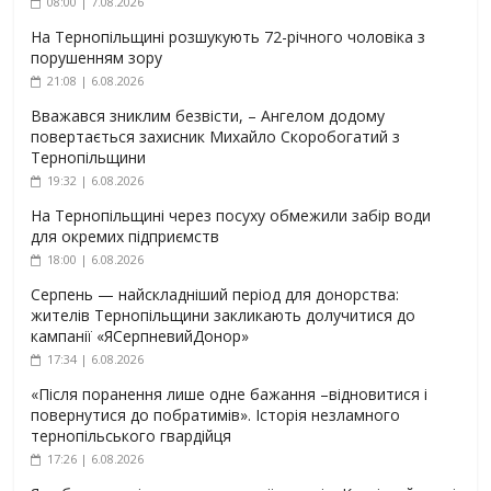
08:00 | 7.08.2026
На Тернопільщині розшукують 72-річного чоловіка з
порушенням зору
21:08 | 6.08.2026
Вважався зниклим безвісти, – Ангелом додому
повертається захисник Михайло Скоробогатий з
Тернопільщини
19:32 | 6.08.2026
На Тернопільщині через посуху обмежили забір води
для окремих підприємств
18:00 | 6.08.2026
Серпень — найскладніший період для донорства:
жителів Тернопільщини закликають долучитися до
кампанії «ЯСерпневийДонор»
17:34 | 6.08.2026
«Після поранення лише одне бажання –відновитися і
повернутися до побратимів». Історія незламного
тернопільського гвардійця
17:26 | 6.08.2026