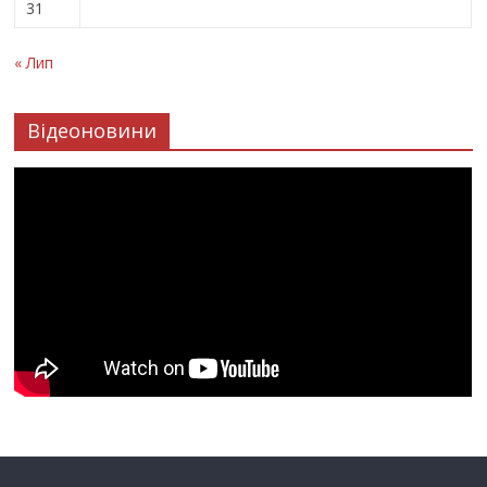
31
« Лип
Відеоновини