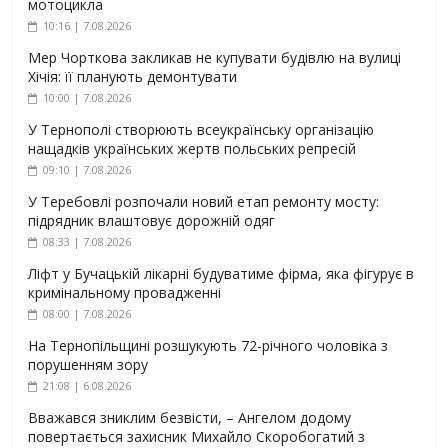
мотоцикла
10:16 | 7.08.2026
Мер Чорткова закликав не купувати будівлю на вулиці
Хічія: її планують демонтувати
10:00 | 7.08.2026
У Тернополі створюють всеукраїнську організацію
нащадків українських жертв польських репресій
09:10 | 7.08.2026
У Теребовлі розпочали новий етап ремонту мосту:
підрядник влаштовує дорожній одяг
08:33 | 7.08.2026
Ліфт у Бучацькій лікарні будуватиме фірма, яка фігурує в
кримінальному провадженні
08:00 | 7.08.2026
На Тернопільщині розшукують 72-річного чоловіка з
порушенням зору
21:08 | 6.08.2026
Вважався зниклим безвісти, – Ангелом додому
повертається захисник Михайло Скоробогатий з