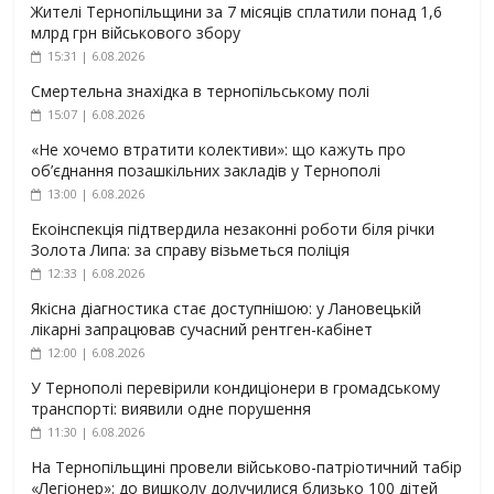
Жителі Тернопільщини за 7 місяців сплатили понад 1,6
млрд грн військового збору
15:31 | 6.08.2026
Смертельна знахідка в тернопільському полі
15:07 | 6.08.2026
«Не хочемо втратити колективи»: що кажуть про
об’єднання позашкільних закладів у Тернополі
13:00 | 6.08.2026
Екоінспекція підтвердила незаконні роботи біля річки
Золота Липа: за справу візьметься поліція
12:33 | 6.08.2026
Якісна діагностика стає доступнішою: у Лановецькій
лікарні запрацював сучасний рентген-кабінет
12:00 | 6.08.2026
У Тернополі перевірили кондиціонери в громадському
транспорті: виявили одне порушення
11:30 | 6.08.2026
На Тернопільщині провели військово-патріотичний табір
«Легіонер»: до вишколу долучилися близько 100 дітей