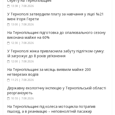
Серету на Тернопільщині
13:38 | 7.08.2026
У Тернополі затвердили плату за навчання у ліцеї №21
імені Ігоря Герети
13:00 | 7.08.2026
На Тернопільщині підготовка до опалювального сезону
виконана майже на 60%
12:30 | 7.08.2026
У Тернополі жінка привласнила забуту підлітком сумку:
їй загрожує до 8 років ув’язнення
12:00 | 7.08.2026
На Тернопільщині за місяць виявили майже 200
нетверезих водіїв
11:25 | 7.08.2026
Державну екологічну інспекцію у Тернопільській області
реорганізують
10:55 | 7.08.2026
На Тернопільщині під колеса мотоцикла потрапив
пішохід, а в реанімацію – неповнолітній пасажир