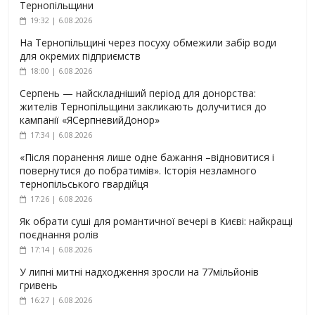
Тернопільщини
19:32 | 6.08.2026
На Тернопільщині через посуху обмежили забір води
для окремих підприємств
18:00 | 6.08.2026
Серпень — найскладніший період для донорства:
жителів Тернопільщини закликають долучитися до
кампанії «ЯСерпневийДонор»
17:34 | 6.08.2026
«Після поранення лише одне бажання –відновитися і
повернутися до побратимів». Історія незламного
тернопільського гвардійця
17:26 | 6.08.2026
Як обрати суші для романтичної вечері в Києві: найкращі
поєднання ролів
17:14 | 6.08.2026
У липні митні надходження зросли на 77мільйонів
гривень
16:27 | 6.08.2026