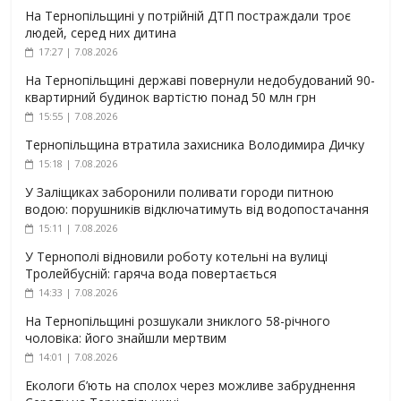
На Тернопільщині у потрійній ДТП постраждали троє
людей, серед них дитина
17:27 | 7.08.2026
На Тернопільщині державі повернули недобудований 90-
квартирний будинок вартістю понад 50 млн грн
15:55 | 7.08.2026
Тернопільщина втратила захисника Володимира Дичку
15:18 | 7.08.2026
У Заліщиках заборонили поливати городи питною
водою: порушників відключатимуть від водопостачання
15:11 | 7.08.2026
У Тернополі відновили роботу котельні на вулиці
Тролейбусній: гаряча вода повертається
14:33 | 7.08.2026
На Тернопільщині розшукали зниклого 58-річного
чоловіка: його знайшли мертвим
14:01 | 7.08.2026
Екологи б’ють на сполох через можливе забруднення