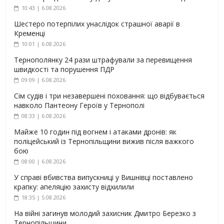
10:43 | 6.08.2026
Шестеро потерпілих унаслідок страшної аварії в
Кременці
10:01 | 6.08.2026
Тернополянку 24 рази штрафували за перевищення
швидкості та порушення ПДР
09:09 | 6.08.2026
Сім судів і три незавершені поховання: що відбувається
навколо Пантеону Героїв у Тернополі
08:33 | 6.08.2026
Майже 10 годин під вогнем і атаками дронів: як
поліцейський із Тернопільщини вижив після важкого
бою
08:00 | 6.08.2026
У справі вбивства випускниці у Вишнівці поставлено
крапку: апеляцію захисту відхилили
18:35 | 5.08.2026
На війні загинув молодий захисник Дмитро Березко з
Тернопільщини