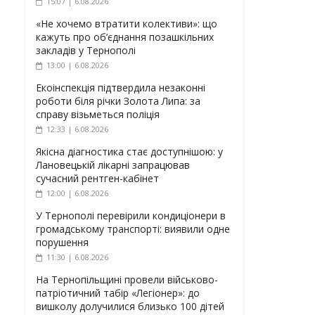
15:07 | 6.08.2026
«Не хочемо втратити колективи»: що
кажуть про об’єднання позашкільних
закладів у Тернополі
13:00 | 6.08.2026
Екоінспекція підтвердила незаконні
роботи біля річки Золота Липа: за
справу візьметься поліція
12:33 | 6.08.2026
Якісна діагностика стає доступнішою: у
Лановецькій лікарні запрацював
сучасний рентген-кабінет
12:00 | 6.08.2026
У Тернополі перевірили кондиціонери в
громадському транспорті: виявили одне
порушення
11:30 | 6.08.2026
На Тернопільщині провели військово-
патріотичний табір «Легіонер»: до
вишколу долучилися близько 100 дітей