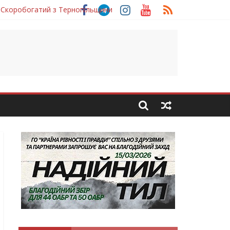
 Скоробогатий з Тернопільщини