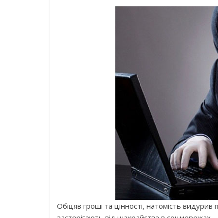
Обіцяв гроші та цінності, натомість видурив 
застерігають від шахрайства в соцмережах.