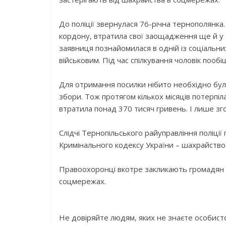
До поліції звернулася 76-річна тернополянка
кордону, втратила свої заощадження ще й у 
заявниця познайомилася в одній із соціальни
військовим. Під час спілкування чоловік пообіц
Для отримання посилки нібито необхідно було 
збори. Тож протягом кількох місяців потерпіл
втратила понад 370 тисяч гривень. І лише зг
Слідчі Тернопільського райуправління поліці
Кримінального кодексу України – шахрайство
Правоохоронці вкотре закликають громадян б
соцмережах.
Не довіряйте людям, яких не знаєте особист