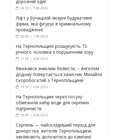
дорожній одяг
08:33 | 7.08.2026
Ліфт у Бучацькій лікарні будуватиме
фірма, яка фігурує в кримінальному
провадженні
08:00 | 7.08.2026
На Тернопільщині розшукують 72-
річного чоловіка з порушенням зору
21:08 | 6.08.2026
Вважався зниклим безвісти, – Ангелом
додому повертається захисник Михайло
Скоробогатий з Тернопільщини
19:32 | 6.08.2026
На Тернопільщині через посуху
обмежили забір води для окремих
підприємств
18:00 | 6.08.2026
Серпень — найскладніший період для
донорства: жителів Тернопільщини
закликають долучитися до кампанії