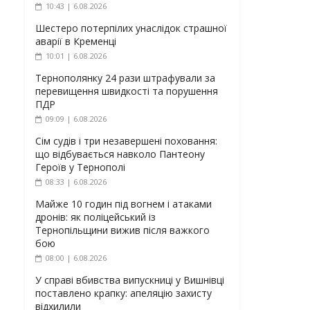
10:43 | 6.08.2026
Шестеро потерпілих унаслідок страшної
аварії в Кременці
10:01 | 6.08.2026
Тернополянку 24 рази штрафували за
перевищення швидкості та порушення
ПДР
09:09 | 6.08.2026
Сім судів і три незавершені поховання:
що відбувається навколо Пантеону
Героїв у Тернополі
08:33 | 6.08.2026
Майже 10 годин під вогнем і атаками
дронів: як поліцейський із
Тернопільщини вижив після важкого
бою
08:00 | 6.08.2026
У справі вбивства випускниці у Вишнівці
поставлено крапку: апеляцію захисту
відхилили