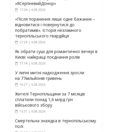
«ЯСерпневийДонор»
17:34 | 6.08.2026
«Після поранення лише одне бажання –
відновитися і повернутися до
побратимів». Історія незламного
тернопільського гвардійця
17:26 | 6.08.2026
Як обрати суші для романтичної вечері в
Києві: найкращі поєднання ролів
17:14 | 6.08.2026
У липні митні надходження зросли
на 77мільйонів гривень
16:27 | 6.08.2026
Жителі Тернопільщини за 7 місяців
сплатили понад 1,6 млрд грн
військового збору
15:31 | 6.08.2026
Смертельна знахідка в тернопільському
полі