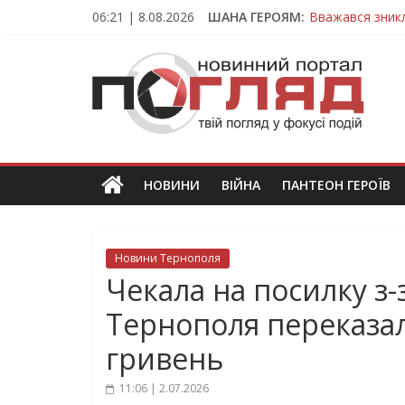
Skip
06:21 | 8.08.2026
ШАНА ГЕРОЯМ:
Вважався зник
to
На війні загин
content
ПОГЛЯД
Тернопільщина
Захисник з Тер
Тернопільщина
Новини
Тернополя.
Тернопільські
новини
НОВИНИ
ВІЙНА
ПАНТЕОН ГЕРОЇВ
та
події
Новини Тернополя
Чекала на посилку з-
Тернополя переказа
гривень
11:06 | 2.07.2026