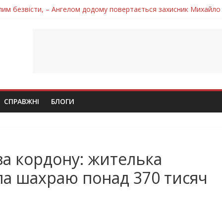
лим безвісти, – Ангелом додому повертається захисник Михайло
ув молодий захисник Дмитро Березко з Тернопільщини
 втратила захисника Володимира Вельму
нопільщини Петро Федів повертається до рідного дому «на щиті»
 втратила захисника Володимира Дичку
СПРАВЖНІ
БЛОГИ
за кордону: жителька
ла шахраю понад 370 тисяч