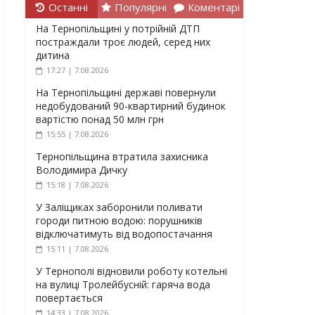
Останні
Популярні
Коментарі
На Тернопільщині у потрійній ДТП
постраждали троє людей, серед них
дитина
17:27 | 7.08.2026
На Тернопільщині державі повернули
недобудований 90-квартирний будинок
вартістю понад 50 млн грн
15:55 | 7.08.2026
Тернопільщина втратила захисника
Володимира Дичку
15:18 | 7.08.2026
У Заліщиках заборонили поливати
городи питною водою: порушників
відключатимуть від водопостачання
15:11 | 7.08.2026
У Тернополі відновили роботу котельні
на вулиці Тролейбусній: гаряча вода
повертається
14:33 | 7.08.2026