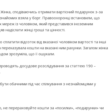
. Жінка, сподіваючись отримати вартісний подарунок з-за
знайомих взяла у борг. Правоохоронці встановили, що
х мереж із чоловіком, який представився іноземним
яв надіслати жінці гроші та цінності.
сплатити відсоток від вказаної чоловіком вартості та інші
а переказувала кошти на вказані ним рахунки. Загалом жінка
одом зрозуміла, що її ошукали.
ї проводять досудове розслідування за статтею 190 –
.
ути обачними під час спілкування з незнайомцями у
о, не перераховуйте кошти за «посилки», «подарунки» чи