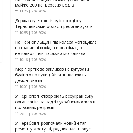
майже 200 нетверезих водіїв
11:25 | 7.08.2026
Державну екологічну інспекцію у
Тернопільській області реорганізують
10:55 | 7.08.2026
На Тернопільщині під колеса мотоцикла
потрапив пішохід, а в реанімацію –
неповнолітній пасажир мотоцикла
10:16 | 7.08.2026
Мер Чорткова закликав не купувати
будівлю на вулиці Хічія: її планують
демонтувати
10:00 | 7.08.2026
У Тернополі створюють всеукраїнську
організацію нащадків українських жертв
польських репресій
09:10 | 7.08.2026
У Теребовлі розпочали новий етап
ремонту мосту: підрядник влаштовує