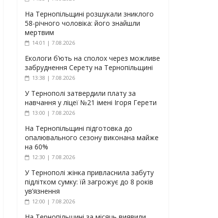
На Тернопільщині розшукали зниклого
58-річного чоловіка: його знайшли
мертвим
14:01 | 7.08.2026
Екологи б’ють на сполох через можливе
забруднення Серету на Тернопільщині
13:38 | 7.08.2026
У Тернополі затвердили плату за
навчання у ліцеї №21 імені Ігоря Герети
13:00 | 7.08.2026
На Тернопільщині підготовка до
опалювального сезону виконана майже
на 60%
12:30 | 7.08.2026
У Тернополі жінка привласнила забуту
підлітком сумку: їй загрожує до 8 років
ув’язнення
12:00 | 7.08.2026
На Тернопільщині за місяць виявили