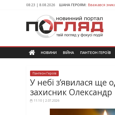
Skip
08:23 | 8.08.2026
ШАНА ГЕРОЯМ:
Вважався зник
to
На війні загин
content
ПОГЛЯД
Тернопільщина
Захисник з Тер
Тернопільщина
Новини
Тернополя.
Тернопільські
новини
НОВИНИ
ВІЙНА
ПАНТЕОН ГЕРОЇВ
та
події
Пантеон Героїв
У небі з’явилася ще о
захисник Олександр
11:10 | 2.07.2026