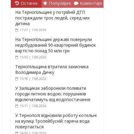
Останні
Популярні
Коментарі
На Тернопільщині у потрійній ДТП
постраждали троє людей, серед них
дитина
17:27 | 7.08.2026
На Тернопільщині державі повернули
недобудований 90-квартирний будинок
вартістю понад 50 млн грн
15:55 | 7.08.2026
Тернопільщина втратила захисника
Володимира Дичку
15:18 | 7.08.2026
У Заліщиках заборонили поливати
городи питною водою: порушників
відключатимуть від водопостачання
15:11 | 7.08.2026
У Тернополі відновили роботу котельні
на вулиці Тролейбусній: гаряча вода
повертається
14:33 | 7.08.2026