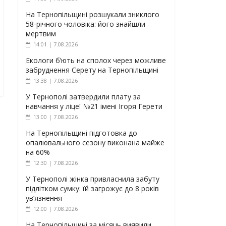
На Тернопільщині розшукали зниклого
58-річного чоловіка: його знайшли
мертвим
14:01 | 7.08.2026
Екологи б’ють на сполох через можливе
забруднення Серету на Тернопільщині
13:38 | 7.08.2026
У Тернополі затвердили плату за
навчання у ліцеї №21 імені Ігоря Герети
13:00 | 7.08.2026
На Тернопільщині підготовка до
опалювального сезону виконана майже
на 60%
12:30 | 7.08.2026
У Тернополі жінка привласнила забуту
підлітком сумку: їй загрожує до 8 років
ув’язнення
12:00 | 7.08.2026
На Тернопільщині за місяць виявили