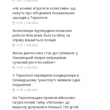
15:07 | 6.08.2026
«Не хочемо втратити колективи»: що
кажуть про об’єднання позашкільних
закладів у Тернополі
13:00 | 6.08.2026
Екоінспекція підтвердила незаконні
роботи біля річки Золота Липа: за
справу візьметься поліція
12:33 | 6.08.2026
Якісна діагностика стає доступнішою: у
Лановецькій лікарні запрацював
сучасний рентген-кабінет
12:00 | 6.08.2026
У Тернополі перевірили кондиціонери в
громадському транспорті: виявили одне
порушення
11:30 | 6.08.2026
На Тернопільщині провели військово-
патріотичний табір «Легіонер»: до
вишколу долучилися близько 100 дітей