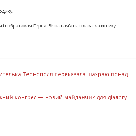
одиху.
і побратимам Героя. Вічна памʼять і слава захиснику
 жителька Тернополя переказала шахраю понад
жний конгрес — новий майданчик для діалогу