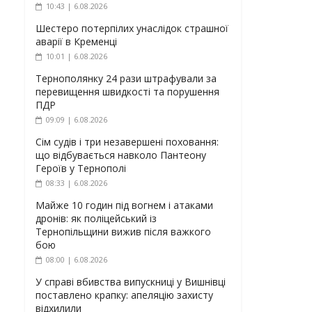
10:43 | 6.08.2026
Шестеро потерпілих унаслідок страшної
аварії в Кременці
10:01 | 6.08.2026
Тернополянку 24 рази штрафували за
перевищення швидкості та порушення
ПДР
09:09 | 6.08.2026
Сім судів і три незавершені поховання:
що відбувається навколо Пантеону
Героїв у Тернополі
08:33 | 6.08.2026
Майже 10 годин під вогнем і атаками
дронів: як поліцейський із
Тернопільщини вижив після важкого
бою
08:00 | 6.08.2026
У справі вбивства випускниці у Вишнівці
поставлено крапку: апеляцію захисту
відхилили