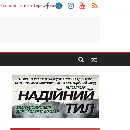
 Скоробогатий з Тернопільщини