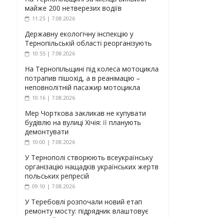
майже 200 нетверезих водіїв
11:25 | 7.08.2026
Державну екологічну інспекцію у
Тернопільській області реорганізують
10:55 | 7.08.2026
На Тернопільщині під колеса мотоцикла
потрапив пішохід, а в реанімацію –
неповнолітній пасажир мотоцикла
10:16 | 7.08.2026
Мер Чорткова закликав не купувати
будівлю на вулиці Хічія: її планують
демонтувати
10:00 | 7.08.2026
У Тернополі створюють всеукраїнську
організацію нащадків українських жертв
польських репресій
09:10 | 7.08.2026
У Теребовлі розпочали новий етап
ремонту мосту: підрядник влаштовує