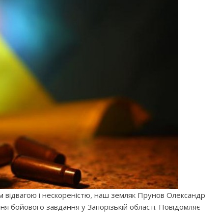
нам відвагою і нескореністю, наш земляк Прунов Олександр
ння бойового завдання у Запорізькій області. Повідомляє