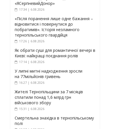
«ЯСерпневийДонор»
17:34 | 6.08.2026
«Після поранення лише одне бажання –
відновитися і повернутися до
побратимів». Історія незламного
тернопільського гвардійця
17:26 | 6.08.2026
Як обрати суші для романтичної вечері в
Києві: найкращі поєднання ролів
17:14 | 6.08.2026
У липні митні надходження зросли
на 77мільйонів гривень
16:27 | 6.08.2026
Жителі Тернопільщини за 7 місяців
сплатили понад 1,6 млрд грн
військового збору
15:31 | 6.08.2026
Смертельна знахідка в тернопільському
полі