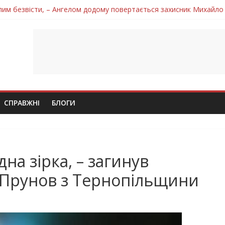
лим безвісти, – Ангелом додому повертається захисник Михайло
ув молодий захисник Дмитро Березко з Тернопільщини
 втратила захисника Володимира Вельму
нопільщини Петро Федів повертається до рідного дому «на щиті»
 втратила захисника Володимира Дичку
СПРАВЖНІ
БЛОГИ
дна зірка, – загинув
 Прунов з Тернопільщини