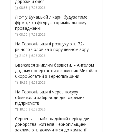
дорожній одяг
08:33 | 7.08.2026
Ліфт у Бучацькій лікарні будуватиме
фірма, яка фігурує в кримінальному
провадженні
08:00 | 7.08.2026
На Тернопільщині розшукують 72-
річного чоловіка з порушенням зору
21:08 | 6.08.2026
Вважався зниклим безвісти, – Ангелом
додому повертається захисник Михайло
Скоробогатий з Тернопільщини
19:32 | 6.08.2026
На Тернопільщині через посуху
обмежили забір води для окремих
підприємств
18:00 | 6.08.2026
Серпень — найскладніший період для
донорства: жителів Тернопільщини
закликають долучитися до кампанії