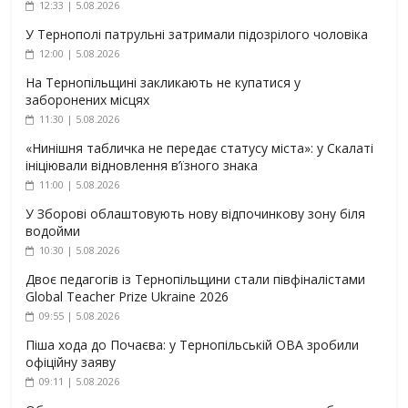
12:33 | 5.08.2026
У Тернополі патрульні затримали підозрілого чоловіка
12:00 | 5.08.2026
На Тернопільщині закликають не купатися у
заборонених місцях
11:30 | 5.08.2026
«Нинішня табличка не передає статусу міста»: у Скалаті
ініціювали відновлення в’їзного знака
11:00 | 5.08.2026
У Зборові облаштовують нову відпочинкову зону біля
водойми
10:30 | 5.08.2026
Двоє педагогів із Тернопільщини стали півфіналістами
Global Teacher Prize Ukraine 2026
09:55 | 5.08.2026
Піша хода до Почаєва: у Тернопільській ОВА зробили
офіційну заяву
09:11 | 5.08.2026