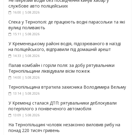
Нетверезий водій без посвідчення кинув хабар у
службове авто поліцейських
16:00 | 5.08.2026
Спека у Тернополі: де працюють водні парасольки та які
вулиці поливають
15:11 | 5.08.2026
У Кременецькому районі водія, підозрюваного в наїзді
на поліцейського, відправили під домашній арешт
14:33 | 5.08.2026
Палав комбайн і горіли поля: за добу рятувальники
Тернопільщини ліквідували вісім пожеж
14:00 | 5.08.2026
Тернопільщина втратила захисника Володимира Вельму
13:14 | 5.08.2026
У Кременці сталася ДТП: рятувальники деблокували
потерпілого з понівеченого автомобіля
13:09 | 5.08.2026
На Тернопільщині чоловік незаконно виловив рибу на
понад 220 тисяч гривень