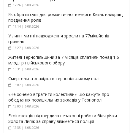
17:26 | 6.08.2026
Як обрати суші для романтичної вечері в Києві: найкращі
поєднання ролів
17:14 | 6.08.2026
У липні митні надходження зросли на 77мільйонів
гривень
16:27 | 6.08.2026
Жителі Тернопільщини за 7 місяців сплатили понад 1,6
млрд грн військового збору
15:31 | 6.08.2026
Смертельна знахідка в тернопільському полі
15:07 | 6.08.2026
«Не хочемо втратити колективи»: що кажуть про
об’єднання позашкільних закладів у Тернополі
13:00 | 6.08.2026
Екоінспекція підтвердила незаконні роботи біля річки
Золота Липа: за справу візьметься поліція
12:33 | 6.08.2026