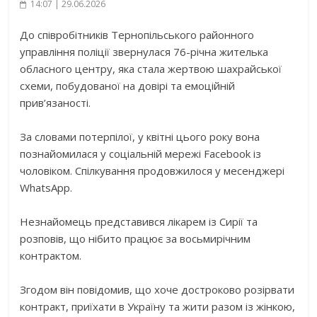
14:07 | 29.06.2026
До співробітників Тернопільського районного
управління поліції звернулася 76-річна жителька
обласного центру, яка стала жертвою шахрайської
схеми, побудованої на довірі та емоційній
прив’язаності.
За словами потерпілої, у квітні цього року вона
познайомилася у соціальній мережі Facebook із
чоловіком. Спілкування продовжилося у месенджері
WhatsApp.
Незнайомець представився лікарем із Сирії та
розповів, що нібито працює за восьмирічним
контрактом.
Згодом він повідомив, що хоче достроково розірвати
контракт, приїхати в Україну та жити разом із жінкою,