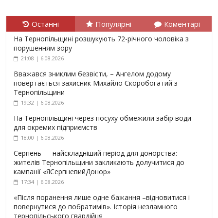
Останні
Популярні
Коментарі
На Тернопільщині розшукують 72-річного чоловіка з
порушенням зору
21:08 | 6.08.2026
Вважався зниклим безвісти, – Ангелом додому
повертається захисник Михайло Скоробогатий з
Тернопільщини
19:32 | 6.08.2026
На Тернопільщині через посуху обмежили забір води
для окремих підприємств
18:00 | 6.08.2026
Серпень — найскладніший період для донорства:
жителів Тернопільщини закликають долучитися до
кампанії «ЯСерпневийДонор»
17:34 | 6.08.2026
«Після поранення лише одне бажання –відновитися і
повернутися до побратимів». Історія незламного
тернопільського гвардійця