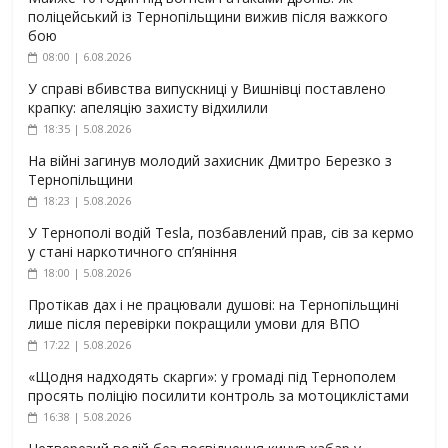
поліцейський із Тернопільщини вижив після важкого
бою
08:00 | 6.08.2026
У справі вбивства випускниці у Вишнівці поставлено
крапку: апеляцію захисту відхилили
18:35 | 5.08.2026
На війні загинув молодий захисник Дмитро Березко з
Тернопільщини
18:23 | 5.08.2026
У Тернополі водій Tesla, позбавлений прав, сів за кермо
у стані наркотичного сп’яніння
18:00 | 5.08.2026
Протікав дах і не працювали душові: на Тернопільщині
лише після перевірки покращили умови для ВПО
17:22 | 5.08.2026
«Щодня надходять скарги»: у громаді під Тернополем
просять поліцію посилити контроль за мотоциклістами
16:38 | 5.08.2026