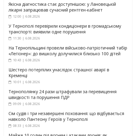
Якісна діагностика стає доступнішою: у Лановецькій
лікарні запрацював сучасний рентген-кабінет
12:00 | 6.08.2026
У Тернополі перевірили кондиціонери в громадському
транспорті: виявили одне порушення
11:30 | 6.08.2026
На Тернопільщині провели військово-патріотичний табір
«Легіонер»: до вишколу долучилися близько 100 дітей
10:43 | 6.08.2026
Шестеро потерпілих унаслідок страшної аварії в
Кременці
10:01 | 6.08.2026
Тернополянку 24 рази штрафували за перевищення
швидкості та порушення ПДР
09:09 | 6.08.2026
Сім судів і три незавершені поховання: що відбувається
навколо Пантеону Героїв у Тернополі
08:33 | 6.08.2026
Майже 10 годин під вогнем і атаками дронів: як