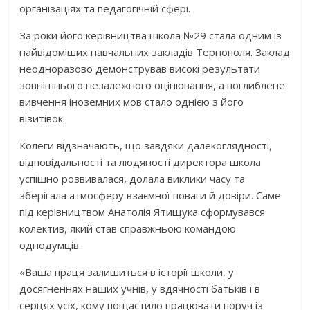
організаціях та педагогічній сфері.
За роки його керівництва школа №29 стала одним із
найвідоміших навчальних закладів Тернополя. Заклад
неодноразово демонстрував високі результати
зовнішнього незалежного оцінювання, а поглиблене
вивчення іноземних мов стало однією з його
візитівок.
Колеги відзначають, що завдяки далекоглядності,
відповідальності та людяності директора школа
успішно розвивалася, долала виклики часу та
зберігала атмосферу взаємної поваги й довіри. Саме
під керівництвом Анатолія Ятищука сформувався
колектив, який став справжньою командою
однодумців.
«Ваша праця залишиться в історії школи, у
досягненнях наших учнів, у вдячності батьків і в
серцях усіх, кому пощастило працювати поруч із