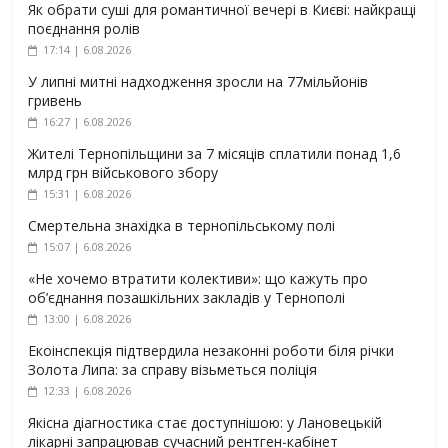
Як обрати суші для романтичної вечері в Києві: найкращі
поєднання ролів
17:14 | 6.08.2026
У липні митні надходження зросли на 77мільйонів
гривень
16:27 | 6.08.2026
Жителі Тернопільщини за 7 місяців сплатили понад 1,6
млрд грн військового збору
15:31 | 6.08.2026
Смертельна знахідка в тернопільському полі
15:07 | 6.08.2026
«Не хочемо втратити колективи»: що кажуть про
об’єднання позашкільних закладів у Тернополі
13:00 | 6.08.2026
Екоінспекція підтвердила незаконні роботи біля річки
Золота Липа: за справу візьметься поліція
12:33 | 6.08.2026
Якісна діагностика стає доступнішою: у Лановецькій
лікарні запрацював сучасний рентген-кабінет