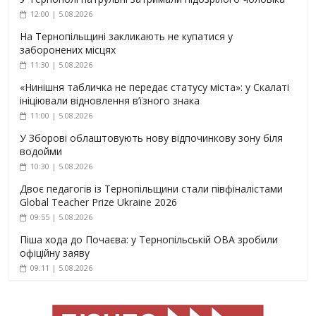
12:00 | 5.08.2026
На Тернопільщині закликають не купатися у
заборонених місцях
11:30 | 5.08.2026
«Нинішня табличка не передає статусу міста»: у Скалаті
ініціювали відновлення в’їзного знака
11:00 | 5.08.2026
У Зборові облаштовують нову відпочинкову зону біля
водойми
10:30 | 5.08.2026
Двоє педагогів із Тернопільщини стали півфіналістами
Global Teacher Prize Ukraine 2026
09:55 | 5.08.2026
Піша хода до Почаєва: у Тернопільській ОВА зробили
офіційну заяву
09:11 | 5.08.2026