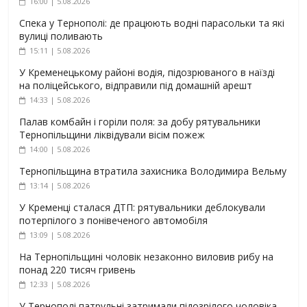
16:00 | 5.08.2026
Спека у Тернополі: де працюють водні парасольки та які
вулиці поливають
15:11 | 5.08.2026
У Кременецькому районі водія, підозрюваного в наїзді
на поліцейського, відправили під домашній арешт
14:33 | 5.08.2026
Палав комбайн і горіли поля: за добу рятувальники
Тернопільщини ліквідували вісім пожеж
14:00 | 5.08.2026
Тернопільщина втратила захисника Володимира Вельму
13:14 | 5.08.2026
У Кременці сталася ДТП: рятувальники деблокували
потерпілого з понівеченого автомобіля
13:09 | 5.08.2026
На Тернопільщині чоловік незаконно виловив рибу на
понад 220 тисяч гривень
12:33 | 5.08.2026
У Тернополі патрульні затримали підозрілого чоловіка