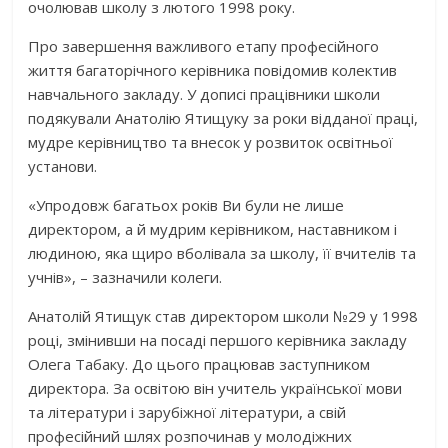
очолював школу з лютого 1998 року.
Про завершення важливого етапу професійного
життя багаторічного керівника повідомив колектив
навчального закладу. У дописі працівники школи
подякували Анатолію Ятищуку за роки відданої праці,
мудре керівництво та внесок у розвиток освітньої
установи.
«Упродовж багатьох років Ви були не лише
директором, а й мудрим керівником, наставником і
людиною, яка щиро вболівала за школу, її вчителів та
учнів», – зазначили колеги.
Анатолій Ятищук став директором школи №29 у 1998
році, змінивши на посаді першого керівника закладу
Олега Табаку. До цього працював заступником
директора. За освітою він учитель української мови
та літератури і зарубіжної літератури, а свій
професійний шлях розпочинав у молодіжних