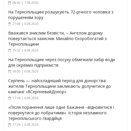
08:00 | 7.08.2026
На Тернопільщині розшукують 72-річного чоловіка з
порушенням зору
21:08 | 6.08.2026
Вважався зниклим безвісти, – Ангелом додому
повертається захисник Михайло Скоробогатий з
Тернопільщини
19:32 | 6.08.2026
На Тернопільщині через посуху обмежили забір води
для окремих підприємств
18:00 | 6.08.2026
Серпень — найскладніший період для донорства:
жителів Тернопільщини закликають долучитися до
кампанії «ЯСерпневийДонор»
17:34 | 6.08.2026
«Після поранення лише одне бажання –відновитися і
повернутися до побратимів». Історія незламного
тернопільського гвардійця
17:26 | 6.08.2026