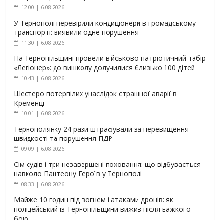
12:00 | 6.08.2026
У Тернополі перевірили кондиціонери в громадському
транспорті: виявили одне порушення
11:30 | 6.08.2026
На Тернопільщині провели військово-патріотичний табір
«Легіонер»: до вишколу долучилися близько 100 дітей
10:43 | 6.08.2026
Шестеро потерпілих унаслідок страшної аварії в
Кременці
10:01 | 6.08.2026
Тернополянку 24 рази штрафували за перевищення
швидкості та порушення ПДР
09:09 | 6.08.2026
Сім судів і три незавершені поховання: що відбувається
навколо Пантеону Героїв у Тернополі
08:33 | 6.08.2026
Майже 10 годин під вогнем і атаками дронів: як
поліцейський із Тернопільщини вижив після важкого
бою