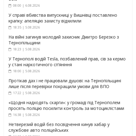
08:00 | 6.08.2026
У справі вбивства випускниці у Вишнівці поставлено
крапку: апеляцію захисту відхилили
18:35 | 5.08.2026
На війні загинув молодий захисник Дмитро Березко з
Тернопільщини
18:23 | 5.08.2026
У Тернополі водій Tesla, позбавлений прав, сів за кермо
у стані наркотичного сп’яніння
18:00 | 5.08.2026
Протікав дах і не працювали душові: на Тернопільщині
лише після перевірки покращили умови для ВПО
17:22 | 5.08.2026
«Щодня надходять скарги»: у громаді під Тернополем
просять поліцію посилити контроль за мотоциклістами
16:38 | 5.08.2026
Нетверезий водій без посвідчення кинув хабар у
службове авто поліцейських