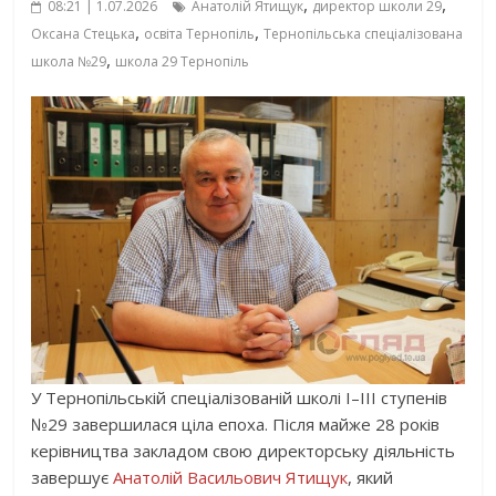
,
,
08:21 | 1.07.2026
Анатолій Ятищук
директор школи 29
,
,
Оксана Стецька
освіта Тернопіль
Тернопільська спеціалізована
,
школа №29
школа 29 Тернопіль
У Тернопільській спеціалізованій школі І–ІІІ ступенів
№29 завершилася ціла епоха. Після майже 28 років
керівництва закладом свою директорську діяльність
завершує
Анатолій Васильович Ятищук
, який