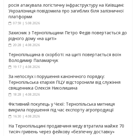
росія атакувала логістичну інфраструктуру на Київщині:
Укрзалізниця повідомила про загиблих біля залізничної
платформи
07:59 | 5.08.2026
Захисник з Тернопільщини Петро Федів повертається до
рідного дому «на щиті»
20:28 | 4.08.2026
Тернопільщина в скорботі: на щиті повертається воїн
Володимир Паламарчук
19:17 | 4.08.2026
За непослух і порушення канонічного порядку:
Тернопільська єпархія ПЦУ відсторонили від служіння
священника Олексія Николишина
18:28 | 4.08.2026
Фіктивний покупець у Чехії: Тернопільська митниця
викрила порушення під час експорту агропродукції
16:30 | 4.08.2026
На Тернопільщині продавчиня меду втратила майже 70
тисяч гривень через фейкову «безпечну доставку»