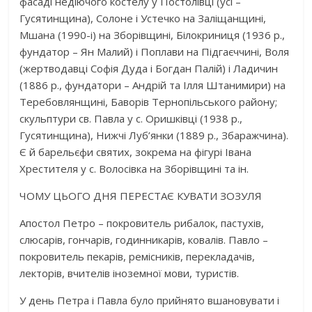
фасаді недіючого костелу у Постолівці (усі –
Гусятинщина), Солоне і Устечко на Заліщанщині,
Мшана (1990-і) на Зборівщині, Білокриниця (1936 р.,
фундатор – Ян Малий) і Поплави на Підгаєччині, Воля
(жертводавці Софія Дуда і Богдан Палій) і Ладичин
(1886 р., фундатори – Андрій та Ілля Штанимири) на
Теребовлянщині, Баворів Тернопільського району;
скульптури св. Павла у с. Оришківці (1938 р.,
Гусятинщина), Нижчі Луб’янки (1889 р., Збаражчина).
Є й барельєфи святих, зокрема на фігурі Івана
Хрестителя у с. Волосівка на Зборівщині та ін.
ЧОМУ ЦЬОГО ДНЯ ПЕРЕСТАЄ КУВАТИ ЗОЗУЛЯ
Апостол Петро – покровитель рибалок, пастухів,
слюсарів, гончарів, годинникарів, ковалів. Павло –
покровитель пекарів, ремісників, перекладачів,
лекторів, вчителів іноземної мови, туристів.
У день Петра і Павла було прийнято вшановувати і