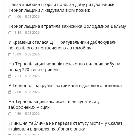
Палав комбайн і горіли поля: за добу рятувальники
Тернопільщини ліквідували вісім пожеж
14:00 | 5.08.2026
Тернопільщина втратила захисника Володимира Вельму
13:14 | 5.08.2026
У Кременці сталася ДТП: рятувальники деблокували
потерпілого з понівеченого автомобіля
13:09 | 5.08.2026
На Тернопільщині чоловік незаконно виловив рибу на
понад 220 тисяч гривень
12:33 | 5.08.2026
У Тернополі патрульні затримали підозрілого чоловіка
12:00 | 5.08.2026
На Тернопільщині закликають не купатися у
заборонених місцях
11:30 | 5.08.2026
«Нинішня табличка не передає статусу міста»: у Скалаті
ініціювали відновлення в’їзного знака