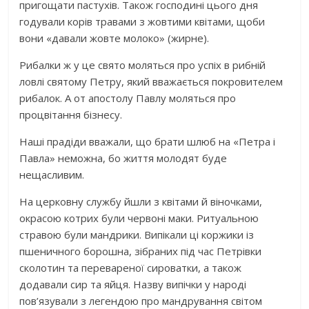
пригощати пастухів. Також господині цього дня
годували корів травами з жовтими квітами, щоби
вони «давали жовте молоко» (жирне).
Рибалки ж у це свято моляться про успіх в рибній
ловлі святому Петру, який вважається покровителем
рибалок. А от апостолу Павлу моляться про
процвітання бізнесу.
Наші прадіди вважали, що брати шлюб на «Петра і
Павла» неможна, бо життя молодят буде
нещасливим.
На церковну службу йшли з квітами й віночками,
окрасою котрих були червоні маки. Ритуальною
стравою були мандрики. Випікали ці коржики із
пшеничного борошна, зібраних під час Петрівки
сколотин та перевареної сироватки, а також
додавали сир та яйця. Назву випічки у народі
пов’язували з легендою про мандрування світом