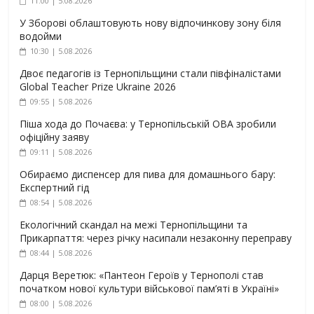
11:00 | 5.08.2026
У Зборові облаштовують нову відпочинкову зону біля
водойми
10:30 | 5.08.2026
Двоє педагогів із Тернопільщини стали півфіналістами
Global Teacher Prize Ukraine 2026
09:55 | 5.08.2026
Піша хода до Почаєва: у Тернопільській ОВА зробили
офіційну заяву
09:11 | 5.08.2026
Обираємо диспенсер для пива для домашнього бару:
Експертний гід
08:54 | 5.08.2026
Екологічний скандал на межі Тернопільщини та
Прикарпаття: через річку насипали незаконну переправу
08:44 | 5.08.2026
Дарця Веретюк: «Пантеон Героїв у Тернополі став
початком нової культури військової пам’яті в Україні»
08:00 | 5.08.2026