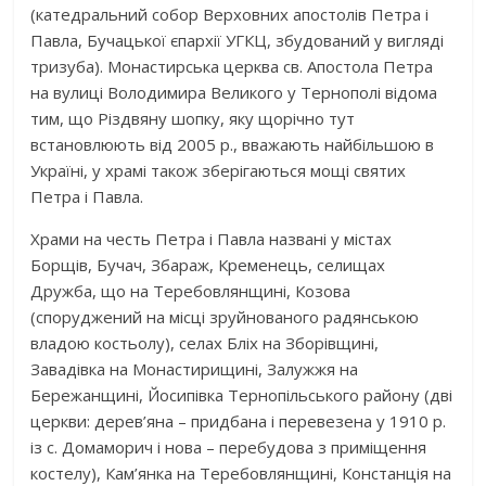
(катедральний собор Верховних апостолів Петра і
Павла, Бучацької єпархії УГКЦ, збудований у вигляді
тризуба). Монастирська церква св. Апостола Петра
на вулиці Володимира Великого у Тернополі відома
тим, що Різдвяну шопку, яку щорічно тут
встановлюють від 2005 р., вважають найбільшою в
Україні, у храмі також зберігаються мощі святих
Петра і Павла.
Храми на честь Петра і Павла названі у містах
Борщів, Бучач, Збараж, Кременець, селищах
Дружба, що на Теребовлянщині, Козова
(споруджений на місці зруйнованого радянською
владою костьолу), селах Бліх на Зборівщині,
Завадівка на Монастирищині, Залужжя на
Бережанщині, Йосипівка Тернопільського району (дві
церкви: дерев’яна – придбана і перевезена у 1910 р.
із с. Домаморич і нова – перебудова з приміщення
костелу), Кам’янка на Теребовлянщині, Констанція на