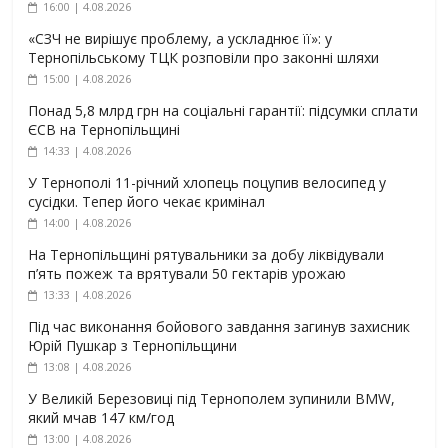
16:00 | 4.08.2026
«СЗЧ не вирішує проблему, а ускладнює її»: у
Тернопільському ТЦК розповіли про законні шляхи
15:00 | 4.08.2026
Понад 5,8 млрд грн на соціальні гарантії: підсумки сплати
ЄСВ на Тернопільщині
14:33 | 4.08.2026
У Тернополі 11-річний хлопець поцупив велосипед у
сусідки. Тепер його чекає кримінал
14:00 | 4.08.2026
На Тернопільщині рятувальники за добу ліквідували
п’ять пожеж та врятували 50 гектарів урожаю
13:33 | 4.08.2026
Під час виконання бойового завдання загинув захисник
Юрій Пушкар з Тернопільщини
13:08 | 4.08.2026
У Великій Березовиці під Тернополем зупинили BMW,
який мчав 147 км/год
13:00 | 4.08.2026