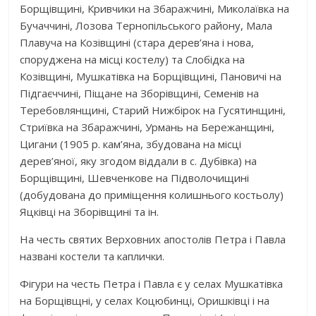
Борщівщині, Кривчики на Збаражчині, Миколаївка на
Бучаччині, Лозова Тернопільського району, Мала
Плавуча на Козівщині (стара дерев’яна і нова,
споруджена на місці костелу) та Слобідка на
Козівщині, Мушкатівка на Борщівщині, Пановичі на
Підгаєччині, Піщане на Зборівщині, Семенів на
Теребовлянщині, Старий Нижбірок на Гусятинщині,
Стриївка на Збаражчині, Урмань на Бережанщині,
Цигани (1905 р. кам’яна, збудована на місці
дерев’яної, яку згодом віддали в с. Дубівка) на
Борщівщині, Шевченкове на Підволочищині
(добудована до приміщення колишнього костьолу)
Яцківці на Зборівщині та ін.
На честь святих Верховних апостолів Петра і Павла
названі костели та каплички.
Фігури на честь Петра і Павла є у селах Мушкатівка
на Борщівщні, у селах Коцюбинці, Оришківці і на