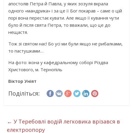
апостолів Петра й Павла, у яких зозуля вкрала
одного «мандрика» і за це її Бог покарав – саме о цій
порі вона перестає кувати. Але якщо її кування чути
було й після свята Петра, то вважали, що це до
нещастя.
Тож зі святом нас! Бо усі ми були якщо не рибалками,
то пастушками…
На фото: ікона у кафедральному соборі Різдва
Христового, м. Тернопіль
Віктор Уніят
Поділіться:
←
У Теребовлі водій легковика врізався в
електроопору