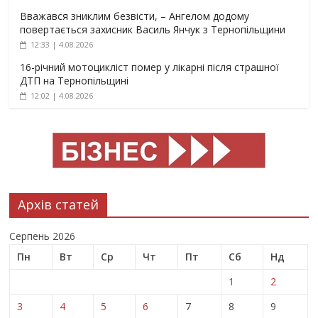
Вважався зниклим безвісти, – Ангелом додому
повертається захисник Василь Янчук з Тернопільщини
12:33 | 4.08.2026
16-річний мотоцикліст помер у лікарні після страшної
ДТП на Тернопільщині
12:02 | 4.08.2026
Архів статей
Серпень 2026
Пн
Вт
Ср
Чт
Пт
Сб
Нд
1
2
3
4
5
6
7
8
9