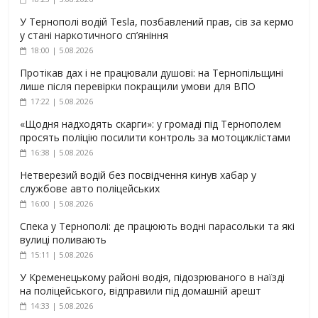
У Тернополі водій Tesla, позбавлений прав, сів за кермо
у стані наркотичного сп’яніння
18:00 | 5.08.2026
Протікав дах і не працювали душові: на Тернопільщині
лише після перевірки покращили умови для ВПО
17:22 | 5.08.2026
«Щодня надходять скарги»: у громаді під Тернополем
просять поліцію посилити контроль за мотоциклістами
16:38 | 5.08.2026
Нетверезий водій без посвідчення кинув хабар у
службове авто поліцейських
16:00 | 5.08.2026
Спека у Тернополі: де працюють водні парасольки та які
вулиці поливають
15:11 | 5.08.2026
У Кременецькому районі водія, підозрюваного в наїзді
на поліцейського, відправили під домашній арешт
14:33 | 5.08.2026