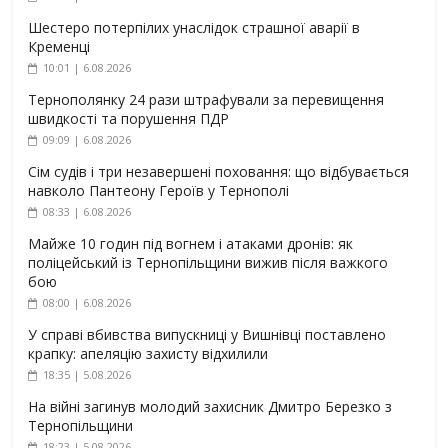
Шестеро потерпілих унаслідок страшної аварії в
Кременці
10:01 | 6.08.2026
Тернополянку 24 рази штрафували за перевищення
швидкості та порушення ПДР
09:09 | 6.08.2026
Сім судів і три незавершені поховання: що відбувається
навколо Пантеону Героїв у Тернополі
08:33 | 6.08.2026
Майже 10 годин під вогнем і атаками дронів: як
поліцейський із Тернопільщини вижив після важкого
бою
08:00 | 6.08.2026
У справі вбивства випускниці у Вишнівці поставлено
крапку: апеляцію захисту відхилили
18:35 | 5.08.2026
На війні загинув молодий захисник Дмитро Березко з
Тернопільщини
18:23 | 5.08.2026