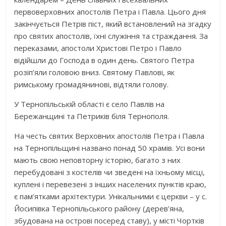
первоверховних апостолів Петра і Павла. Цього дня
закінчується Петрів піст, який встановлений на згадку
про святих апостолів, їхні служіння та страждання. За
переказами, апостоли Христові Петро і Павло
відійшли до Господа в один день. Святого Петра
розіп’яли головою вниз. Святому Павлові, як
римському громадянинові, відтяли голову.
У Тернопільській області є село Павлів на
Бережанщині та Петриків біля Тернополя.
На честь святих Верховних апостолів Петра і Павла
на Тернопільщині названо понад 50 храмів. Усі вони
мають свою неповторну історію, багато з них
перебудовані з костелів чи зведені на їхньому місці,
куплені і перевезені з інших населених пунктів краю,
є пам’ятками архітектури. Унікальними є церкви – у с.
Йосипівка Тернопільського району (дерев’яна,
збудована на острові посеред ставу), у місті Чортків