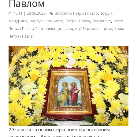
Павлом
,
,
10:11 | 29.06.2026
апостоли Петро і Павло
зозуля
,
,
,
,
мандрики
народні прикмети
Петра і Павла
Петрів піст
свято
,
,
,
Петра і Павла
Тернопільщина
традиції Тернопільщини
храм
Петра і Павла
29 червня за новим церковним православним
календарем – День славних і всехвальних