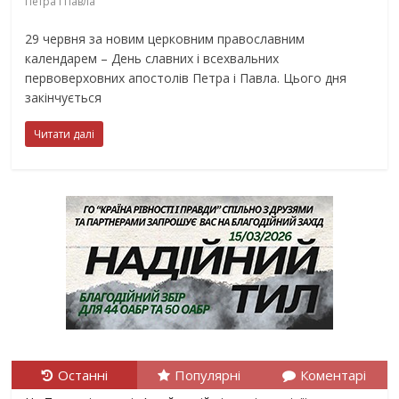
Петра і Павла
29 червня за новим церковним православним
календарем – День славних і всехвальних
первоверховних апостолів Петра і Павла. Цього дня
закінчується
Читати далі
Останні
Популярні
Коментарі