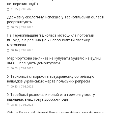
нетверезих водіїв
11:25 | 7.08.2026
Державну екологічну інспекцію у Тернопільській області
реорганізують
10:55 | 7.08.2026
На Тернопільщині під колеса мотоцикла потрапив
пішохід, а в реанімацію – неповнолітній пасажир
мотоцикла
10:16 | 7.08.2026
Мер Чорткова закликав не купувати будівлю на вулиці
Хічія: її планують демонтувати
10:00 | 7.08.2026
У Тернополі створюють всеукраїнську організацію
нащадків українських жертв польських репресій
09:10 | 7.08.2026
У Теребовлі розпочали новий етап ремонту мосту:
підрядник влаштовує дорожній одяг
08:33 | 7.08.2026
Ліфт у Бучацькій лікарні будуватиме фірма, яка фігурує в