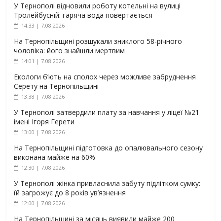
У Тернополі відновили роботу котельні на вулиці
Тролейбусній: гаряча вода повертається
14:33 | 7.08.2026
На Тернопільщині розшукали зниклого 58-річного
чоловіка: його знайшли мертвим
14:01 | 7.08.2026
Екологи б’ють на сполох через можливе забруднення
Серету на Тернопільщині
13:38 | 7.08.2026
У Тернополі затвердили плату за навчання у ліцеї №21
імені Ігоря Герети
13:00 | 7.08.2026
На Тернопільщині підготовка до опалювального сезону
виконана майже на 60%
12:30 | 7.08.2026
У Тернополі жінка привласнила забуту підлітком сумку:
їй загрожує до 8 років ув’язнення
12:00 | 7.08.2026
На Тернопільщині за місяць виявили майже 200