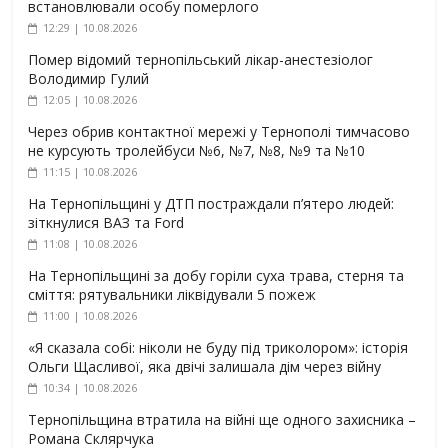
встановлювали особу померлого
12:29 | 10.08.2026
Помер відомий тернопільський лікар-анестезіолог
Володимир Гулий
12:05 | 10.08.2026
Через обрив контактної мережі у Тернополі тимчасово
не курсують тролейбуси №6, №7, №8, №9 та №10
11:15 | 10.08.2026
На Тернопільщині у ДТП постраждали п’ятеро людей:
зіткнулися ВАЗ та Ford
11:08 | 10.08.2026
На Тернопільщині за добу горіли суха трава, стерня та
сміття: рятувальники ліквідували 5 пожеж
11:00 | 10.08.2026
«Я сказала собі: ніколи не буду під триколором»: історія
Ольги Щасливої, яка двічі залишала дім через війну
10:34 | 10.08.2026
Тернопільщина втратила на війні ще одного захисника –
Романа Склярчука