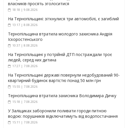
власників просять зголоситися
18:18 | 9.08.2026
На Тернопільщині: зіткнулися три автомобілі, є загиблий
13:17 | 8.08.2026
Тернопільщина втратила молодого захисника Андрія
Іскоростенського
10:37 | 8.08.2026
На Тернопільщині у потрійній ДТП постраждали троє
людей, серед них дитина
17:27 | 7.08.2026
На Тернопільщині державі повернули недобудований 90-
квартирний будинок вартістю понад 50 млн грн
15:55 | 7.08.2026
Тернопільщина втратила захисника Володимира Дичку
15:18 | 7.08.2026
У Заліщиках заборонили поливати городи питною
водою: порушників відключатимуть від водопостачання
15:11 | 7.08.2026