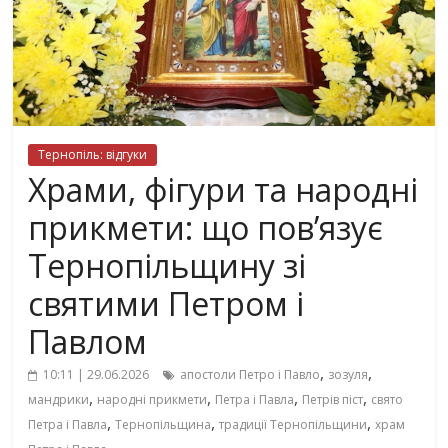
Тернопіль: відгуки
Храми, фігури та народні
прикмети: що пов’язує
Тернопільщину зі
святими Петром і
Павлом
,
,
10:11 | 29.06.2026
апостоли Петро і Павло
зозуля
,
,
,
,
мандрики
народні прикмети
Петра і Павла
Петрів піст
свято
,
,
,
Петра і Павла
Тернопільщина
традиції Тернопільщини
храм