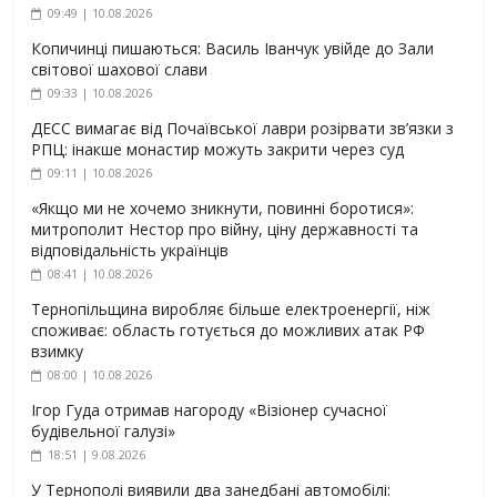
09:49 | 10.08.2026
Копичинці пишаються: Василь Іванчук увійде до Зали
світової шахової слави
09:33 | 10.08.2026
ДЕСС вимагає від Почаївської лаври розірвати зв’язки з
РПЦ: інакше монастир можуть закрити через суд
09:11 | 10.08.2026
«Якщо ми не хочемо зникнути, повинні боротися»:
митрополит Нестор про війну, ціну державності та
відповідальність українців
08:41 | 10.08.2026
Тернопільщина виробляє більше електроенергії, ніж
споживає: область готується до можливих атак РФ
взимку
08:00 | 10.08.2026
Ігор Гуда отримав нагороду «Візіонер сучасної
будівельної галузі»
18:51 | 9.08.2026
У Тернополі виявили два занедбані автомобілі: