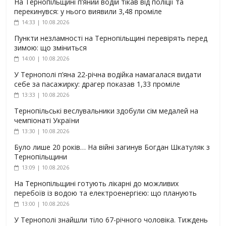
На Тернопільщині п’яний водій тікав від поліції та
перекинувся: у нього виявили 3,48 проміле
14:33 | 10.08.2026
Пункти незламності на Тернопільщині перевірять перед
зимою: що зміниться
14:00 | 10.08.2026
У Тернополі п’яна 22-річна водійка намагалася видати
себе за пасажирку: драгер показав 1,33 проміле
13:33 | 10.08.2026
Тернопільські веслувальники здобули сім медалей на
чемпіонаті України
13:30 | 10.08.2026
Було лише 20 років… На війні загинув Богдан Шкатуляк з
Тернопільщини
13:09 | 10.08.2026
На Тернопільщині готують лікарні до можливих
перебоїв із водою та електроенергією: що планують
13:00 | 10.08.2026
У Тернополі знайшли тіло 67-річного чоловіка. Тиждень