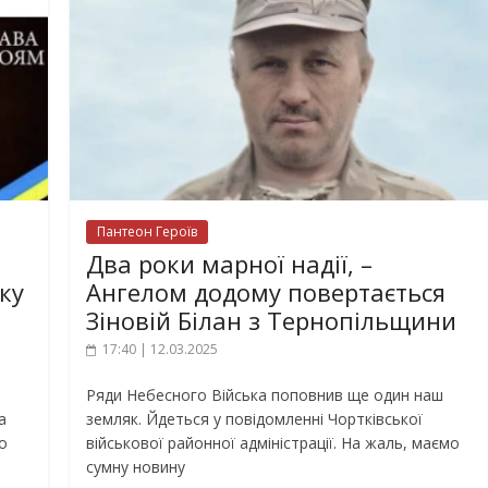
Пантеон Героїв
Два роки марної надії, –
ку
Ангелом додому повертається
Зіновій Білан з Тернопільщини
17:40 | 12.03.2025
р
Ряди Небесного Війська поповнив ще один наш
а
земляк. Йдеться у повідомленні Чортківської
о
військової районної адміністрації. На жаль, маємо
сумну новину