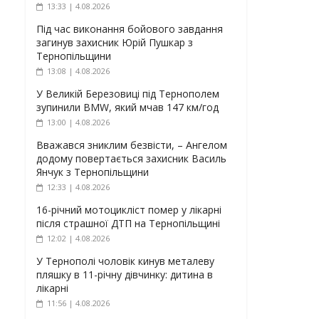
13:33 | 4.08.2026
Під час виконання бойового завдання
загинув захисник Юрій Пушкар з
Тернопільщини
13:08 | 4.08.2026
У Великій Березовиці під Тернополем
зупинили BMW, який мчав 147 км/год
13:00 | 4.08.2026
Вважався зниклим безвісти, – Ангелом
додому повертається захисник Василь
Янчук з Тернопільщини
12:33 | 4.08.2026
16-річний мотоцикліст помер у лікарні
після страшної ДТП на Тернопільщині
12:02 | 4.08.2026
У Тернополі чоловік кинув металеву
пляшку в 11-річну дівчинку: дитина в
лікарні
11:56 | 4.08.2026