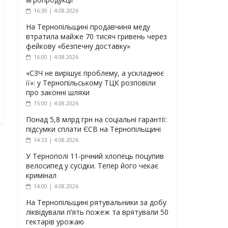
16:30 | 4.08.2026
На Тернопільщині продавчиня меду
втратила майже 70 тисяч гривень через
фейкову «безпечну доставку»
16:00 | 4.08.2026
«СЗЧ не вирішує проблему, а ускладнює
її»: у Тернопільському ТЦК розповіли
про законні шляхи
15:00 | 4.08.2026
Понад 5,8 млрд грн на соціальні гарантії:
підсумки сплати ЄСВ на Тернопільщині
14:33 | 4.08.2026
У Тернополі 11-річний хлопець поцупив
велосипед у сусідки. Тепер його чекає
кримінал
14:00 | 4.08.2026
На Тернопільщині рятувальники за добу
ліквідували п’ять пожеж та врятували 50
гектарів урожаю