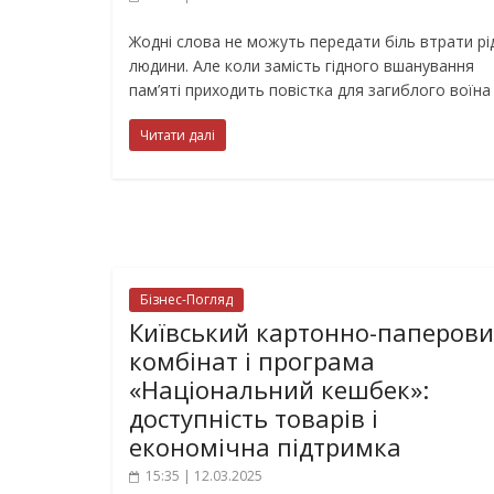
Жодні слова не можуть передати біль втрати рі
людини. Але коли замість гідного вшанування
пам’яті приходить повістка для загиблого воїна
Читати далі
Бізнес-Погляд
Київський картонно-паперов
комбінат і програма
«Національний кешбек»:
доступність товарів і
економічна підтримка
15:35 | 12.03.2025