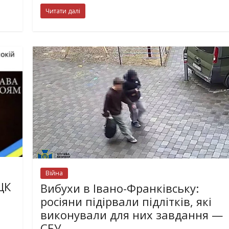
Читати далі
Війна
ЦК
Вибухи в Івано-Франківську:
росіяни підірвали підлітків, які
виконували для них завдання —
СБУ