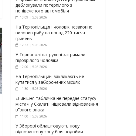
деблокували потерпілого з
понівеченого автомобіля
13:09 | 5.08.2026
На Тернопільщині чоловік незаконно
виловив рибу на понад 220 тисяч
гривень
12:33 | 5.08.2026
У Тернополі патрульні затримали
підозрілого чоловіка
12:00 | 5.08.2026
На Тернопільщині закликають не
купатися у заборонених місцях
11:30 | 5.08.2026
«Нинішня табличка не передає статусу
міста»: у Скалаті ініціювали відновлення
в’їзного знака
11:00 | 5.08.2026
У Зборові облаштовують нову
відпочинкову зону біля водойми