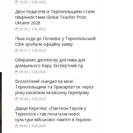
10:30 | 5.08.2026
Двоє педагогів із Тернопільщини стали
півфіналістами Global Teacher Prize
Ukraine 2026
09:55 | 5.08.2026
Піша хода до Почаєва: у Тернопільській
ОВА зробили офіційну заяву
09:11 | 5.08.2026
Обираємо диспенсер для пива для
домашнього бару: Експертний гід
08:54 | 5.08.2026
Екологічний скандал на межі
Тернопільщини та Прикарпаття: через
річку насипали незаконну переправу
08:44 | 5.08.2026
Дарця Веретюк: «Пантеон Героїв у
Тернополі став початком нової
культури військової пам’яті в Україні»
08:00 | 5.08.2026