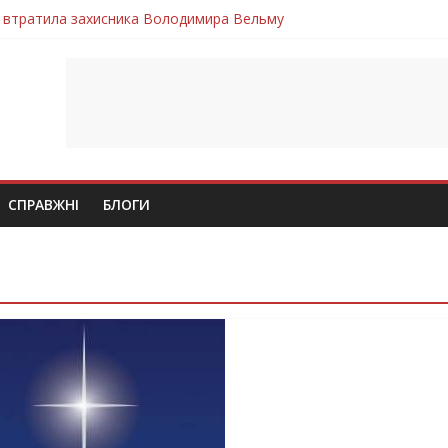
 втратила захисника Володимира Вельму
нопільщини Петро Федів повертається до рідного дому «на щиті»
в скорботі: на щиті повертається воїн Володимир Паламарчук
ння бойового завдання загинув захисник Юрій Пушкар з Тернопі
ув молодий захисник Дмитро Березко з Тернопільщини
СПРАВЖНІ
БЛОГИ