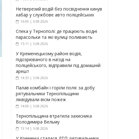
Нетверезий водій без посвідчення кинув
хабар у службове авто поліцейських
16:00 | 5.08.2026
Спека у Тернополі: де працюють водні
парасольки та які вулиці поливають
15:11 | 5.08.2026
У Кременецькому районі водія,
підозрюваного в наїзді на
поліцейського, відправили під домашній
арешт
14:33 | 5.08.2026
Палав комбайн і горіли поля: за добу
рятувальники Тернопільщини
ліквідували вісім пожеж
14:00 | 5.08.2026
Тернопільщина втратила захисника
Володимира Вельму
13:14 | 5.08.2026
У Кременці сталася ДТП: рятувальники