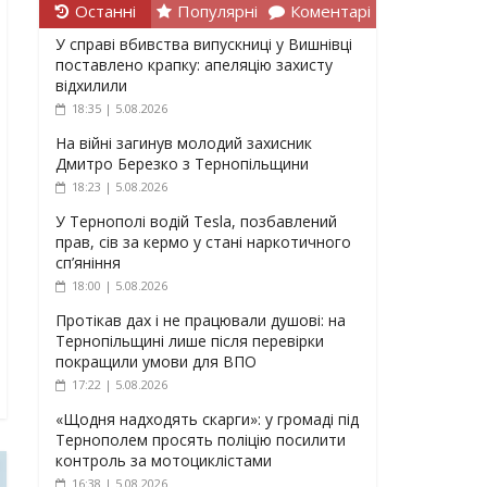
Останні
Популярні
Коментарі
У справі вбивства випускниці у Вишнівці
поставлено крапку: апеляцію захисту
відхилили
18:35 | 5.08.2026
На війні загинув молодий захисник
Дмитро Березко з Тернопільщини
18:23 | 5.08.2026
У Тернополі водій Tesla, позбавлений
прав, сів за кермо у стані наркотичного
сп’яніння
18:00 | 5.08.2026
Протікав дах і не працювали душові: на
Тернопільщині лише після перевірки
покращили умови для ВПО
17:22 | 5.08.2026
«Щодня надходять скарги»: у громаді під
Тернополем просять поліцію посилити
контроль за мотоциклістами
16:38 | 5.08.2026