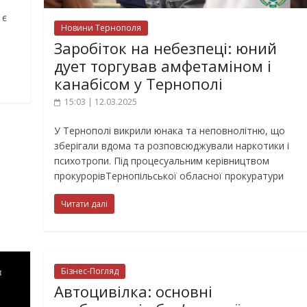
 є
Новини Тернополя
Заробіток на небезпеці: юний
дует торгував амфетаміном і
канабісом у Тернополі
15:03 | 12.03.2025
У Тернополі викрили юнака та неповнолітню, що
зберігали вдома та розповсюджували наркотики і
психотропи. Під процесуальним керівництвом
прокурорівТернопільської обласної прокуратури
Читати далі
Бізнес-Погляд
Автоцивілка: основні