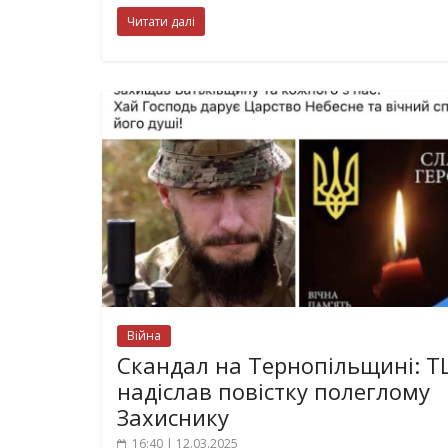
Читати далі
Війна
Скандал на Тернопільщині: Т
надіслав повістку полеглому
Захиснику
16:40 | 12.03.2025