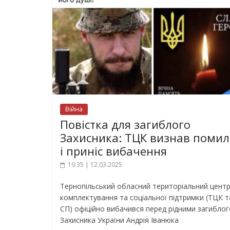
Війна
Повістка для загиблого
Захисника: ТЦК визнав помил
і приніс вибачення
19:35 | 12.03.2025
Тернопільський обласний територіальний цент
комплектування та соціальної підтримки (ТЦК т
СП) офіційно вибачився перед рідними загиблог
Захисника України Андрія Іванюка