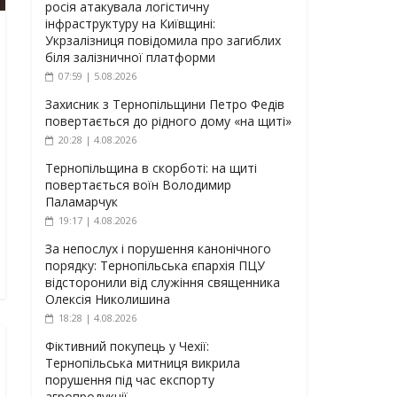
росія атакувала логістичну
інфраструктуру на Київщині:
Укрзалізниця повідомила про загиблих
біля залізничної платформи
07:59 | 5.08.2026
Захисник з Тернопільщини Петро Федів
повертається до рідного дому «на щиті»
20:28 | 4.08.2026
Тернопільщина в скорботі: на щиті
повертається воїн Володимир
Паламарчук
19:17 | 4.08.2026
За непослух і порушення канонічного
порядку: Тернопільська єпархія ПЦУ
відсторонили від служіння священника
Олексія Николишина
18:28 | 4.08.2026
Фіктивний покупець у Чехії:
Тернопільська митниця викрила
порушення під час експорту
агропродукції