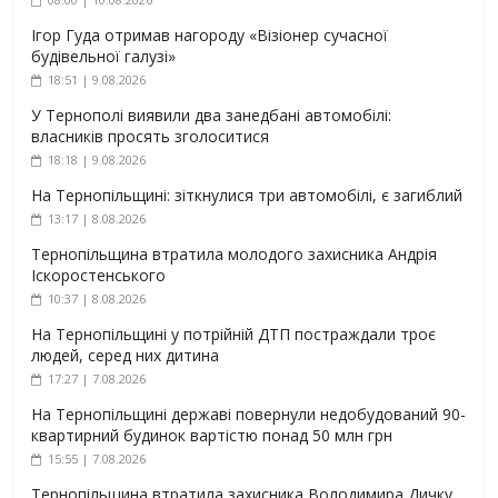
Ігор Гуда отримав нагороду «Візіонер сучасної
будівельної галузі»
18:51 | 9.08.2026
У Тернополі виявили два занедбані автомобілі:
власників просять зголоситися
18:18 | 9.08.2026
На Тернопільщині: зіткнулися три автомобілі, є загиблий
13:17 | 8.08.2026
Тернопільщина втратила молодого захисника Андрія
Іскоростенського
10:37 | 8.08.2026
На Тернопільщині у потрійній ДТП постраждали троє
людей, серед них дитина
17:27 | 7.08.2026
На Тернопільщині державі повернули недобудований 90-
квартирний будинок вартістю понад 50 млн грн
15:55 | 7.08.2026
Тернопільщина втратила захисника Володимира Дичку