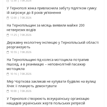
12:30 | 7.08.2026
У Тернополі жінка привласнила забуту підлітком сумку:
їй загрожує до 8 років ув’язнення
12:00 | 7.08.2026
На Тернопільщині за місяць виявили майже 200
нетверезих водіїв
11:25 | 7.08.2026
Державну екологічну інспекцію у Тернопільській області
реорганізують
10:55 | 7.08.2026
На Тернопільщині під колеса мотоцикла потрапив
пішохід, а в реанімацію – неповнолітній пасажир
мотоцикла
10:16 | 7.08.2026
Мер Чорткова закликав не купувати будівлю на вулиці
Хічія: її планують демонтувати
10:00 | 7.08.2026
У Тернополі створюють всеукраїнську організацію
нащадків українських жертв польських репресій