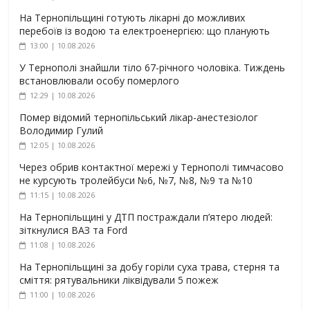
На Тернопільщині готують лікарні до можливих
перебоїв із водою та електроенергією: що планують
13:00 | 10.08.2026
У Тернополі знайшли тіло 67-річного чоловіка. Тиждень
встановлювали особу померлого
12:29 | 10.08.2026
Помер відомий тернопільський лікар-анестезіолог
Володимир Гулий
12:05 | 10.08.2026
Через обрив контактної мережі у Тернополі тимчасово
не курсують тролейбуси №6, №7, №8, №9 та №10
11:15 | 10.08.2026
На Тернопільщині у ДТП постраждали п’ятеро людей:
зіткнулися ВАЗ та Ford
11:08 | 10.08.2026
На Тернопільщині за добу горіли суха трава, стерня та
сміття: рятувальники ліквідували 5 пожеж
11:00 | 10.08.2026