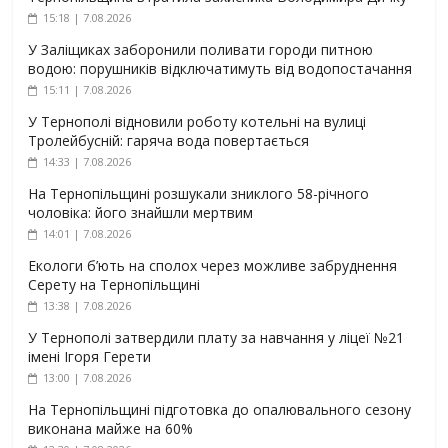
15:18 | 7.08.2026
У Заліщиках заборонили поливати городи питною
водою: порушників відключатимуть від водопостачання
15:11 | 7.08.2026
У Тернополі відновили роботу котельні на вулиці
Тролейбусній: гаряча вода повертається
14:33 | 7.08.2026
На Тернопільщині розшукали зниклого 58-річного
чоловіка: його знайшли мертвим
14:01 | 7.08.2026
Екологи б’ють на сполох через можливе забруднення
Серету на Тернопільщині
13:38 | 7.08.2026
У Тернополі затвердили плату за навчання у ліцеї №21
імені Ігоря Герети
13:00 | 7.08.2026
На Тернопільщині підготовка до опалювального сезону
виконана майже на 60%