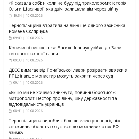
«Я сказала собі: ніколи не буду під триколором»: історія
Ольги Щасливої, яка двічі залишала дім через війну
10:34 | 10.08.2026
Тернопільщина втратила на війні ще одного захисника –
Романа Склярчука
09:49 | 10.08.2026
Копичинці пишаються: Василь Іванчук увійде до Зали
світової шахової слави
09:33 | 10.08.2026
ДЕСС вимагає від Почаївської лаври розірвати зв’язки з
РПЦ: інакше монастир можуть закрити через суд
09:11 | 10.08.2026
«Якщо ми не хочемо зникнути, повинні боротися»:
митрополит Нестор про війну, ціну державності та
відповідальність українців
08:41 | 10.08.2026
Тернопільщина виробляє більше електроенергії, ніж
споживає: область готується до можливих атак РФ
взимку
08:00 | 10.08.2026