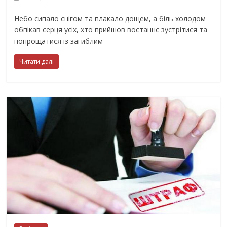
Небо сипало снігом та плакало дощем, а біль холодом
обпікав серця усіх, хто прийшов востаннє зустрітися та
попрощатися із загиблим
Читати далі