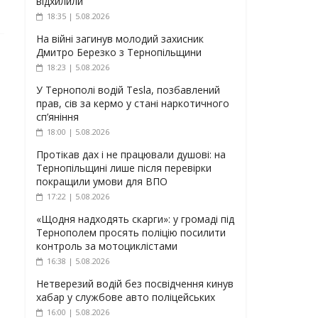
відхилили
18:35 | 5.08.2026
На війні загинув молодий захисник
Дмитро Березко з Тернопільщини
18:23 | 5.08.2026
У Тернополі водій Tesla, позбавлений
прав, сів за кермо у стані наркотичного
сп’яніння
18:00 | 5.08.2026
Протікав дах і не працювали душові: на
Тернопільщині лише після перевірки
покращили умови для ВПО
17:22 | 5.08.2026
«Щодня надходять скарги»: у громаді під
Тернополем просять поліцію посилити
контроль за мотоциклістами
16:38 | 5.08.2026
Нетверезий водій без посвідчення кинув
хабар у службове авто поліцейських
16:00 | 5.08.2026