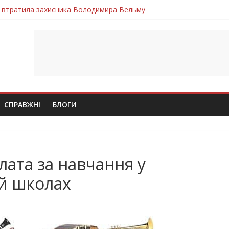
 втратила захисника Володимира Вельму
нопільщини Петро Федів повертається до рідного дому «на щиті»
в скорботі: на щиті повертається воїн Володимир Паламарчук
ння бойового завдання загинув захисник Юрій Пушкар з Тернопі
ув молодий захисник Дмитро Березко з Тернопільщини
СПРАВЖНІ
БЛОГИ
лата за навчання у
й школах