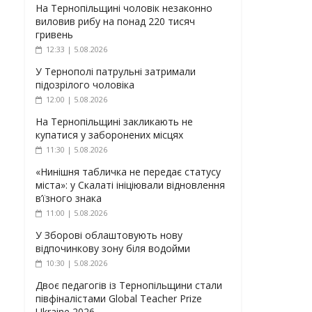
На Тернопільщині чоловік незаконно
виловив рибу на понад 220 тисяч
гривень
12:33 | 5.08.2026
У Тернополі патрульні затримали
підозрілого чоловіка
12:00 | 5.08.2026
На Тернопільщині закликають не
купатися у заборонених місцях
11:30 | 5.08.2026
«Нинішня табличка не передає статусу
міста»: у Скалаті ініціювали відновлення
в’їзного знака
11:00 | 5.08.2026
У Зборові облаштовують нову
відпочинкову зону біля водойми
10:30 | 5.08.2026
Двоє педагогів із Тернопільщини стали
півфіналістами Global Teacher Prize
Ukraine 2026