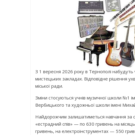
З 1 вересня 2026 року в Тернополі набудуть ч
мистецьких закладах. Відповідне рішення ухв
міської ради.
Зміни стосуються учнів музичної школи №1 ім
Вербицького та художньої школи імені Миха
Найдорожчим залишатиметься навчання за сп
«естрадний спів» — по 630 гривень на місяць
гривень, на електроінструментах — 550 грив