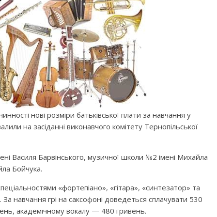
инності нові розміри батьківської плати за навчання у
алили на засіданні виконавчого комітету Тернопільської
ені Василя Барвінського, музичної школи №2 імені Михайла
йла Бойчука.
еціальностями «фортепіано», «гітара», «синтезатор» та
. За навчання грі на саксофоні доведеться сплачувати 530
ень, академічному вокалу — 480 гривень.