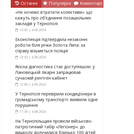
Останні
Популярні
Коментарі
«Не хочемо втратити колективи»: що
кажуть про об’єднання позашкільних
закладів у Тернополі
13:00 | 6.08.2026
Екоінспекція підтвердила незаконні
роботи біля річки Золота Липа: за
справу візьметься поліція
12:33 | 6.08.2026
Якісна діагностика стає доступнішою: у
Лановецькій лікарні запрацював
сучасний рентген-кабінет
12:00 | 6.08.2026
У Тернополі перевірили кондиціонери в
громадському транспорті: виявили одне
порушення
11:30 | 6.08.2026
На Тернопільщині провели військово-
патріотичний табір «Легіонер»: до
вишколу долучилися близько 100 дітей