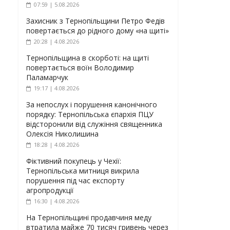
07:59 | 5.08.2026
Захисник з Тернопільщини Петро Федів
повертається до рідного дому «на щиті»
20:28 | 4.08.2026
Тернопільщина в скорботі: на щиті
повертається воїн Володимир
Паламарчук
19:17 | 4.08.2026
За непослух і порушення канонічного
порядку: Тернопільська єпархія ПЦУ
відсторонили від служіння священника
Олексія Николишина
18:28 | 4.08.2026
Фіктивний покупець у Чехії:
Тернопільська митниця викрила
порушення під час експорту
агропродукції
16:30 | 4.08.2026
На Тернопільщині продавчиня меду
втратила майже 70 тисяч гривень через