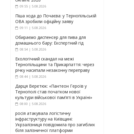
09:55 | 5.08.2026
Піша хода до Почаєва: у Тернопільській
ОВА зробили офіційну заяву
09:11 | 5.08.2026
Обираємо диспенсер для пива для
домашнього бару: Експертний гід
08:54 | 5.08.2026
Екологічний скандал на межі
Тернопільщини та Прикарпаття: через
річку насипали незаконну переправу
08:44 | 5.08.2026
Дарця Веретюк: «Пантеон Героїв у
Тернополі став початком нової
культури військової пам’яті в Україні»
08:00 | 5.08.2026
росія атакувала логістичну
інфраструктуру на Київщині:
Укрзалізниця повідомила про загиблих
біля залізничної платформи