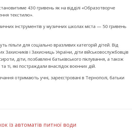
становитиме 430 гривень як на відділі «Образотворче
лення текстилю».
зичних інструментів у музичних школах міста — 50 гривень
ть пільги для соціально вразливих категорій дітей. Від
лих Захисників і Захисниць України, діти військовослужбовців
 сироти, діти, позбавлені батьківського піклування, а також
та ті, які постраждали внаслідок воєнних дій.
авчання отримають учні, зареєстровані в Тернополі, батьки
ок із автоматів питної води