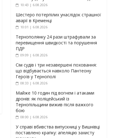
10:43 | 6.08.2026
Шестеро потерпілих унаслідок страшної
аварії в Кременці
10:01 | 6.08.2026
Тернополянку 24 рази штрафували за
перевищення швидкості та порушення
ПДР
09:09 | 6.08.2026
Сім судів і три незавершені поховання:
що відбувається навколо Пантеону
Героїв у Тернополі
08:33 | 6.08.2026
Майже 10 годин під вогнем і атаками
дронів: як поліцейський із
Тернопільщини вижив після важкого
бою
08:00 | 6.08.2026
У справі вбивства випускниці у Вишнівці
поставлено крапку: апеляцію захисту