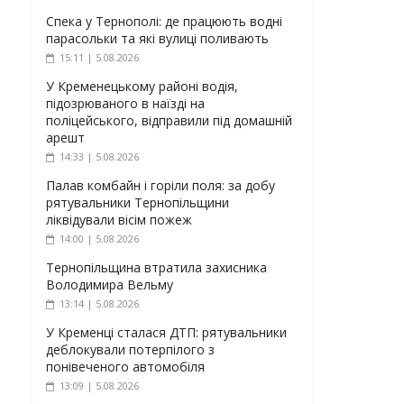
Спека у Тернополі: де працюють водні
парасольки та які вулиці поливають
15:11 | 5.08.2026
У Кременецькому районі водія,
підозрюваного в наїзді на
поліцейського, відправили під домашній
арешт
14:33 | 5.08.2026
Палав комбайн і горіли поля: за добу
рятувальники Тернопільщини
ліквідували вісім пожеж
14:00 | 5.08.2026
Тернопільщина втратила захисника
Володимира Вельму
13:14 | 5.08.2026
У Кременці сталася ДТП: рятувальники
деблокували потерпілого з
понівеченого автомобіля
13:09 | 5.08.2026