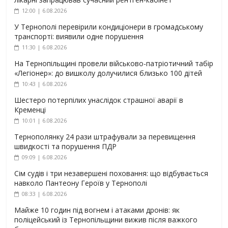
12:00 | 6.08.2026
У Тернополі перевірили кондиціонери в громадському
транспорті: виявили одне порушення
11:30 | 6.08.2026
На Тернопільщині провели військово-патріотичний табір
«Легіонер»: до вишколу долучилися близько 100 дітей
10:43 | 6.08.2026
Шестеро потерпілих унаслідок страшної аварії в
Кременці
10:01 | 6.08.2026
Тернополянку 24 рази штрафували за перевищення
швидкості та порушення ПДР
09:09 | 6.08.2026
Сім судів і три незавершені поховання: що відбувається
навколо Пантеону Героїв у Тернополі
08:33 | 6.08.2026
Майже 10 годин під вогнем і атаками дронів: як
поліцейський із Тернопільщини вижив після важкого