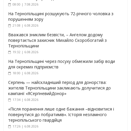
08:00 | 7.08.2026
На Тернопільщині розшукують 72-річного чоловіка з
порушенням зору
21:08 | 6.08.2026
Вважався зниклим безвісти, – Ангелом додому
повертається захисник Михайло Скоробогатий з
Тернопільщини
19:32 | 6.08.2026
На Тернопільщині через посуху обмежили забір води
для окремих підприємств
18:00 | 6.08.2026
Серпень — найскладніший період для донорства:
жителів Тернопільщини закликають долучитися до
кампанії «ЯСерпневийДонор»
17:34 | 6.08.2026
«Після поранення лише одне бажання –відновитися і
повернутися до побратимів». Історія незламного
тернопільського гвардійця
17:26 | 6.08.2026