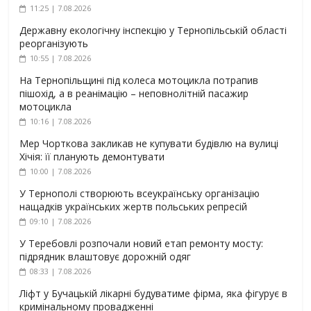
11:25 | 7.08.2026
Державну екологічну інспекцію у Тернопільській області
реорганізують
10:55 | 7.08.2026
На Тернопільщині під колеса мотоцикла потрапив
пішохід, а в реанімацію – неповнолітній пасажир
мотоцикла
10:16 | 7.08.2026
Мер Чорткова закликав не купувати будівлю на вулиці
Хічія: її планують демонтувати
10:00 | 7.08.2026
У Тернополі створюють всеукраїнську організацію
нащадків українських жертв польських репресій
09:10 | 7.08.2026
У Теребовлі розпочали новий етап ремонту мосту:
підрядник влаштовує дорожній одяг
08:33 | 7.08.2026
Ліфт у Бучацькій лікарні будуватиме фірма, яка фігурує в
кримінальному провадженні