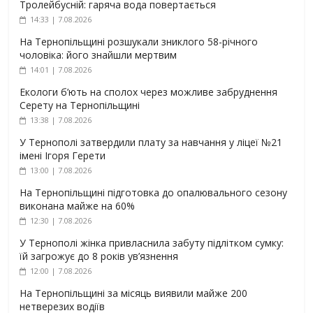
Тролейбусній: гаряча вода повертається
14:33 | 7.08.2026
На Тернопільщині розшукали зниклого 58-річного
чоловіка: його знайшли мертвим
14:01 | 7.08.2026
Екологи б’ють на сполох через можливе забруднення
Серету на Тернопільщині
13:38 | 7.08.2026
У Тернополі затвердили плату за навчання у ліцеї №21
імені Ігоря Герети
13:00 | 7.08.2026
На Тернопільщині підготовка до опалювального сезону
виконана майже на 60%
12:30 | 7.08.2026
У Тернополі жінка привласнила забуту підлітком сумку:
їй загрожує до 8 років ув’язнення
12:00 | 7.08.2026
На Тернопільщині за місяць виявили майже 200
нетверезих водіїв