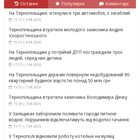
Останні
Популярні
Коментарі
На Тернопільщині: зіткнулися три автомобілі, є загиблий
13:17 | 8.08.2026
Тернопільщина втратила молодого захисника Андрія
Іскоростенського
10:37 | 8.08.2026
На Тернопільщині у потрійній ДТП постраждали троє
людей, серед них дитина
17:27 | 7.08.2026
На Тернопільщині державі повернули недобудований 90-
квартирний будинок вартістю понад 50 млн грн
15:55 | 7.08.2026
Тернопільщина втратила захисника Володимира Дичку
15:18 | 7.08.2026
У Заліщиках заборонили поливати городи питною
водою: порушників відключатимуть від водопостачання
15:11 | 7.08.2026
У Тернополі відновили роботу котельні на вулиці