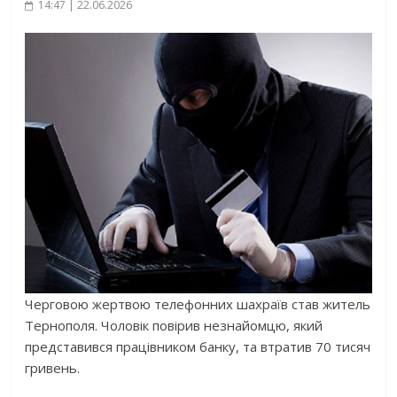
14:47 | 22.06.2026
Черговою жертвою телефонних шахраїв став житель
Тернополя. Чоловік повірив незнайомцю, який
представився працівником банку, та втратив 70 тисяч
гривень.