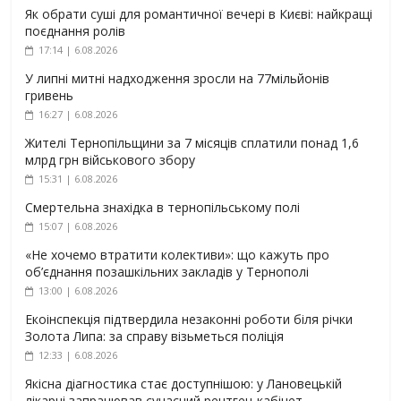
Як обрати суші для романтичної вечері в Києві: найкращі
поєднання ролів
17:14 | 6.08.2026
У липні митні надходження зросли на 77мільйонів
гривень
16:27 | 6.08.2026
Жителі Тернопільщини за 7 місяців сплатили понад 1,6
млрд грн військового збору
15:31 | 6.08.2026
Смертельна знахідка в тернопільському полі
15:07 | 6.08.2026
«Не хочемо втратити колективи»: що кажуть про
об’єднання позашкільних закладів у Тернополі
13:00 | 6.08.2026
Екоінспекція підтвердила незаконні роботи біля річки
Золота Липа: за справу візьметься поліція
12:33 | 6.08.2026
Якісна діагностика стає доступнішою: у Лановецькій
лікарні запрацював сучасний рентген-кабінет