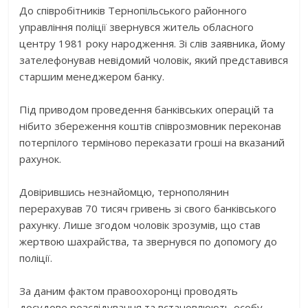
До співробітників Тернопільського районного
управління поліції звернувся житель обласного
центру 1981 року народження. Зі слів заявника, йому
зателефонував невідомий чоловік, який представився
старшим менеджером банку.
Під приводом проведення банківських операцій та
нібито збереження коштів співрозмовник переконав
потерпілого терміново переказати гроші на вказаний
рахунок.
Довірившись незнайомцю, тернополянин
перерахував 70 тисяч гривень зі свого банківського
рахунку. Лише згодом чоловік зрозумів, що став
жертвою шахрайства, та звернувся по допомогу до
поліції.
За даним фактом правоохоронці проводять
досудове розслідування та встановлюють особу