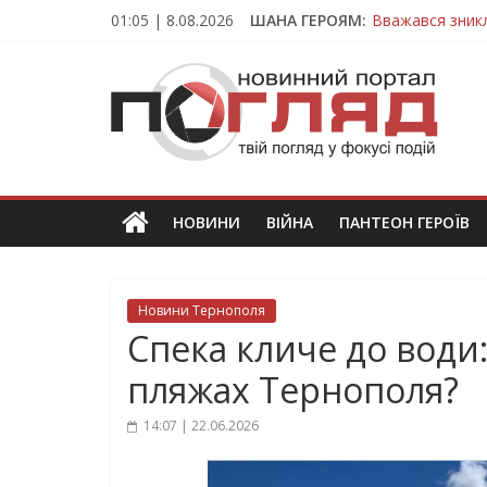
Skip
01:05 | 8.08.2026
ШАНА ГЕРОЯМ:
Вважався зник
to
На війні загин
content
ПОГЛЯД
Тернопільщина
Захисник з Тер
Тернопільщина
Новини
Тернополя.
Тернопільські
новини
НОВИНИ
ВІЙНА
ПАНТЕОН ГЕРОЇВ
та
події
Новини Тернополя
Спека кличе до води:
пляжах Тернополя?
14:07 | 22.06.2026