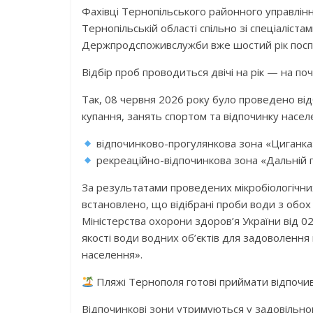
Фахівці Тернопільського районного управлі
Тернопільській області спільно зі спеціаліст
Держпродспоживслужби вже шостий рік поспі
Відбір проб проводиться двічі на рік — на по
Так, 08 червня 2026 року було проведено ві
купання, занять спортом та відпочинку населе
відпочинково-прогулянкова зона «Циганка» 
рекреаційно-відпочинкова зона «Дальній п
За результатами проведених мікробіологічних
встановлено, що відібрані проби води з обох
Міністерства охорони здоров’я України від 0
якості води водних об’єктів для задоволення
населення».
Пляжі Тернополя готові приймати відпочив
Відпочинкові зони утримуються у задовільно