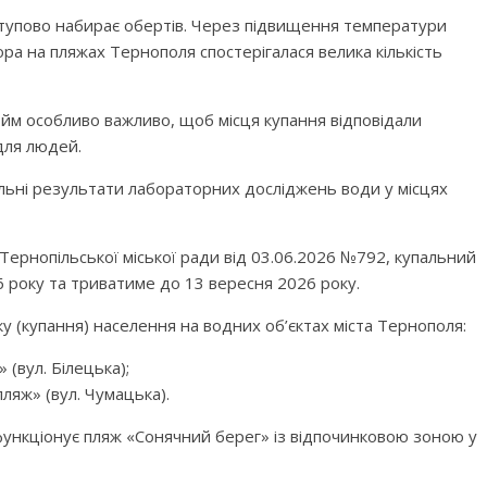
ступово набирає обертів. Через підвищення температури
ора на пляжах Тернополя спостерігалася велика кількість
ойм особливо важливо, щоб місця купання відповідали
для людей.
ьні результати лабораторних досліджень води у місцях
Тернопільської міської ради від 03.06.2026 №792, купальний
 року та триватиме до 13 вересня 2026 року.
у (купання) населення на водних об’єктах міста Тернополя:
(вул. Білецька);
ляж» (вул. Чумацька).
функціонує пляж «Сонячний берег» із відпочинковою зоною у