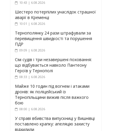
10:43 | 6.08.2026
Шестеро потерпілих унаслідок страшної
аварії в Кременці
10:01 | 6.08.2026
Тернополянку 24 рази штрафували за
перевищення швидкості та порушення
ПДР
09:09 | 6.08.2026
Сім судів і три незавершені поховання:
що відбувається навколо Пантеону
Героїв у Тернополі
08:33 | 6.08.2026
Майже 10 годин під вогнем і атаками
дронів: як поліцейський із
Тернопільщини вижив після важкого
бою
08:00 | 6.08.2026
У справі вбивства випускниці у Вишнівці
поставлено крапку: апеляцію захисту
відхилили