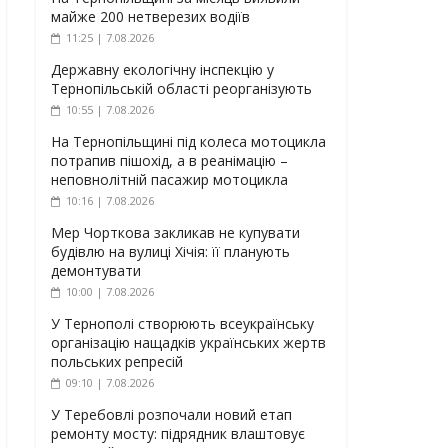
майже 200 нетверезих водіїв
11:25 | 7.08.2026
Державну екологічну інспекцію у
Тернопільській області реорганізують
10:55 | 7.08.2026
На Тернопільщині під колеса мотоцикла
потрапив пішохід, а в реанімацію –
неповнолітній пасажир мотоцикла
10:16 | 7.08.2026
Мер Чорткова закликав не купувати
будівлю на вулиці Хічія: її планують
демонтувати
10:00 | 7.08.2026
У Тернополі створюють всеукраїнську
організацію нащадків українських жертв
польських репресій
09:10 | 7.08.2026
У Теребовлі розпочали новий етап
ремонту мосту: підрядник влаштовує