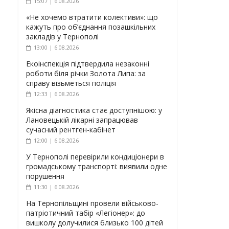
15:07 | 6.08.2026
«Не хочемо втратити колективи»: що
кажуть про об’єднання позашкільних
закладів у Тернополі
13:00 | 6.08.2026
Екоінспекція підтвердила незаконні
роботи біля річки Золота Липа: за
справу візьметься поліція
12:33 | 6.08.2026
Якісна діагностика стає доступнішою: у
Лановецькій лікарні запрацював
сучасний рентген-кабінет
12:00 | 6.08.2026
У Тернополі перевірили кондиціонери в
громадському транспорті: виявили одне
порушення
11:30 | 6.08.2026
На Тернопільщині провели військово-
патріотичний табір «Легіонер»: до
вишколу долучилися близько 100 дітей