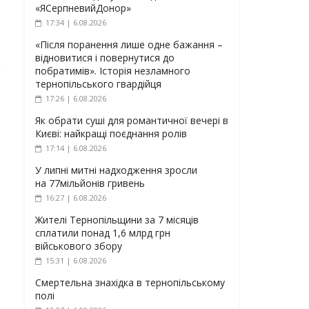
«ЯСерпневийДонор»
17:34 | 6.08.2026
«Після поранення лише одне бажання –
відновитися і повернутися до
побратимів». Історія незламного
тернопільського гвардійця
17:26 | 6.08.2026
Як обрати суші для романтичної вечері в
Києві: найкращі поєднання ролів
17:14 | 6.08.2026
У липні митні надходження зросли
на 77мільйонів гривень
16:27 | 6.08.2026
Жителі Тернопільщини за 7 місяців
сплатили понад 1,6 млрд грн
військового збору
15:31 | 6.08.2026
Смертельна знахідка в тернопільському
полі