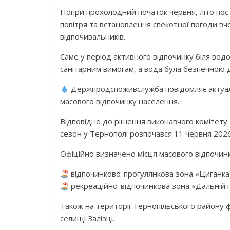
Попри прохолодний початок червня, літо по
повітря та встановлення спекотної погоди вч
відпочивальників.
Саме у період активного відпочинку біля вод
санітарним вимогам, а вода була безпечною 
Держпродспоживслужба повідомляє актуал
масового відпочинку населення.
Відповідно до рішення виконавчого комітету 
сезон у Тернополі розпочався 11 червня 2026
Офіційно визначено місця масового відпочинк
відпочинково-прогулянкова зона «Циганка» 
рекреаційно-відпочинкова зона «Дальній п
Також на території Тернопільського району 
селищі Залізці.