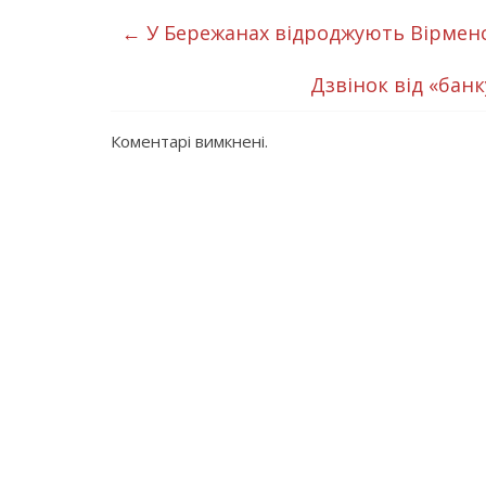
←
У Бережанах відроджують Вірменс
Дзвінок від «бан
Коментарі вимкнені.