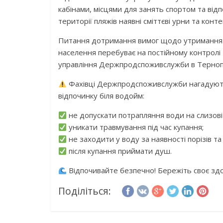
кабінами, місцями для занять спортом та ві
території пляжів наявні сміттєві урни та кон
Питання дотримання вимог щодо утримання та
населення перебуває на постійному контролі
управління Держпродспоживслужби в Тернопіл
Фахівці Держпродспоживслужби нагадують
відпочинку біля водойм:
не допускати потрапляння води на слизові 
уникати травмування під час купання;
не заходити у воду за наявності порізів та
після купання приймати душ.
Відпочивайте безпечно! Бережіть своє здо
Поділіться: