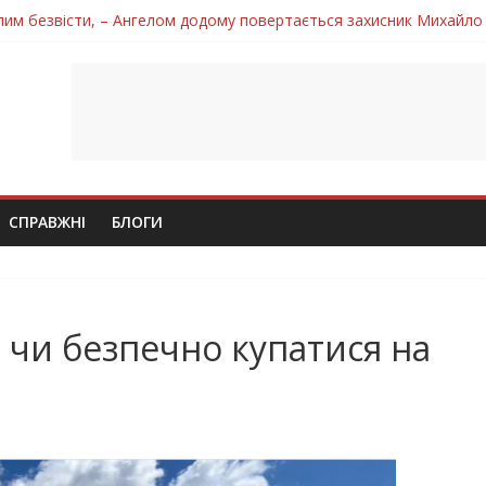
лим безвісти, – Ангелом додому повертається захисник Михайло
ув молодий захисник Дмитро Березко з Тернопільщини
 втратила захисника Володимира Вельму
нопільщини Петро Федів повертається до рідного дому «на щиті»
 втратила захисника Володимира Дичку
СПРАВЖНІ
БЛОГИ
 чи безпечно купатися на