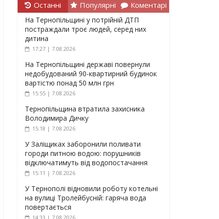
Останні
Популярні
Коментарі
На Тернопільщині у потрійній ДТП
постраждали троє людей, серед них
дитина
17:27 | 7.08.2026
На Тернопільщині державі повернули
недобудований 90-квартирний будинок
вартістю понад 50 млн грн
15:55 | 7.08.2026
Тернопільщина втратила захисника
Володимира Дичку
15:18 | 7.08.2026
У Заліщиках заборонили поливати
городи питною водою: порушників
відключатимуть від водопостачання
15:11 | 7.08.2026
У Тернополі відновили роботу котельні
на вулиці Тролейбусній: гаряча вода
повертається
14:33 | 7.08.2026