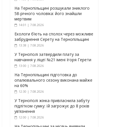
На Тернопільщині розшукали зниклого
58-річного чоловіка: його знайшли
мертвим
14:01 | 7.08.2026
Екологи б’ють на сполох через можливе
забруднення Серету на Тернопільщині
13:38 | 7.08.2026
У Тернополі затвердили плату за
навчання у ліцеї №21 імені Ігоря Герети
13:00 | 7.08.2026
На Тернопільщині підготовка до
опалювального сезону виконана майже
на 60%
12:30 | 7.08.2026
У Тернополі жінка привласнила забуту
підлітком сумку: їй загрожує до 8 років
ув’язнення
12:00 | 7.08.2026
На Тернопільщині за місяць виявили