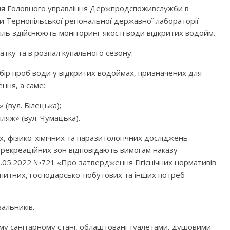
ння Головного управління Держпродспоживслужби в
ами Тернопільської регіональної державної лабораторії
ль здійснюють моніторинг якості води відкритих водойм.
чатку та в розпал купального сезону.
дбір проб води у відкритих водоймах, призначених для
ння, а саме:
(вул. Білецька);
ляж» (вул. Чумацька).
, фізико-хімічних та паразитологічних досліджень
 рекреаційних зон відповідають вимогам наказу
2.05.2022 №721 «Про затвердження Гігієнічних нормативів
 питних, господарсько-побутових та інших потреб
альників.
му санітарному стані, облаштовані туалетами, душовими