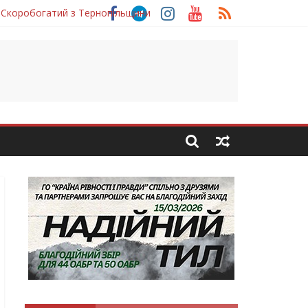
 Скоробогатий з Тернопільщини