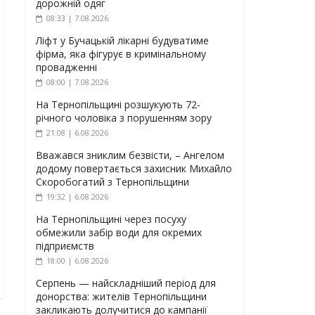
дорожній одяг
08:33 | 7.08.2026
Ліфт у Бучацькій лікарні будуватиме
фірма, яка фігурує в кримінальному
провадженні
08:00 | 7.08.2026
На Тернопільщині розшукують 72-
річного чоловіка з порушенням зору
21:08 | 6.08.2026
Вважався зниклим безвісти, – Ангелом
додому повертається захисник Михайло
Скоробогатий з Тернопільщини
19:32 | 6.08.2026
На Тернопільщині через посуху
обмежили забір води для окремих
підприємств
18:00 | 6.08.2026
Серпень — найскладніший період для
донорства: жителів Тернопільщини
закликають долучитися до кампанії