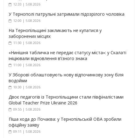
12:33 | 5.08.2026
У Тернополі патрульні затримали підозрілого чоловіка
12:00 | 5.08.2026
На Тернопільщині закликають не купатися у
заборонених місцях
11:30 | 5.08.2026
«Нинішня табличка не передає статусу міста»: у Скалаті
ініціювали відновлення в’їзного знака
11:00 | 5.08.2026
У Зборові облаштовують нову відпочинкову зону біля
водойми
10:30 | 5.08.2026
Двоє педагогів із Тернопільщини стали півфіналістами
Global Teacher Prize Ukraine 2026
09:55 | 5.08.2026
Піша хода до Почаєва: у Тернопільській ОВА зробили
офіційну заяву
09:11 | 5.08.2026