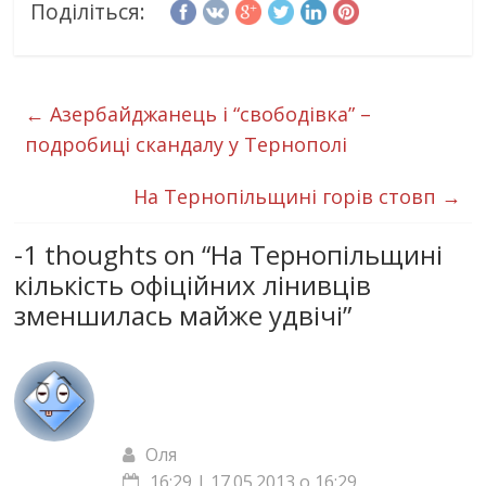
Поділіться:
←
Азербайджанець і “свободівка” –
подробиці скандалу у Тернополі
На Тернопільщині горів стовп
→
-1 thoughts on “
На Тернопільщині
кількість офіційних лінивців
зменшилась майже удвічі
”
Оля
16:29 | 17.05.2013 о 16:29