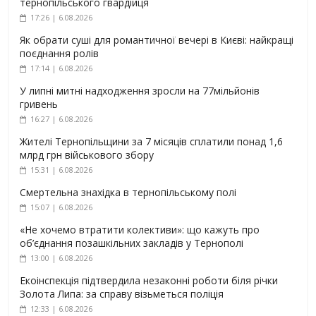
тернопільського гвардійця
17:26 | 6.08.2026
Як обрати суші для романтичної вечері в Києві: найкращі
поєднання ролів
17:14 | 6.08.2026
У липні митні надходження зросли на 77мільйонів
гривень
16:27 | 6.08.2026
Жителі Тернопільщини за 7 місяців сплатили понад 1,6
млрд грн військового збору
15:31 | 6.08.2026
Смертельна знахідка в тернопільському полі
15:07 | 6.08.2026
«Не хочемо втратити колективи»: що кажуть про
об’єднання позашкільних закладів у Тернополі
13:00 | 6.08.2026
Екоінспекція підтвердила незаконні роботи біля річки
Золота Липа: за справу візьметься поліція
12:33 | 6.08.2026