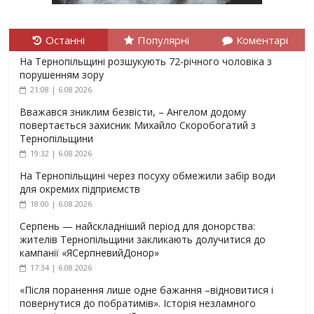
Останні
Популярні
Коментарі
На Тернопільщині розшукують 72-річного чоловіка з
порушенням зору
21:08 | 6.08.2026
Вважався зниклим безвісти, – Ангелом додому
повертається захисник Михайло Скоробогатий з
Тернопільщини
19:32 | 6.08.2026
На Тернопільщині через посуху обмежили забір води
для окремих підприємств
18:00 | 6.08.2026
Серпень — найскладніший період для донорства:
жителів Тернопільщини закликають долучитися до
кампанії «ЯСерпневийДонор»
17:34 | 6.08.2026
«Після поранення лише одне бажання –відновитися і
повернутися до побратимів». Історія незламного