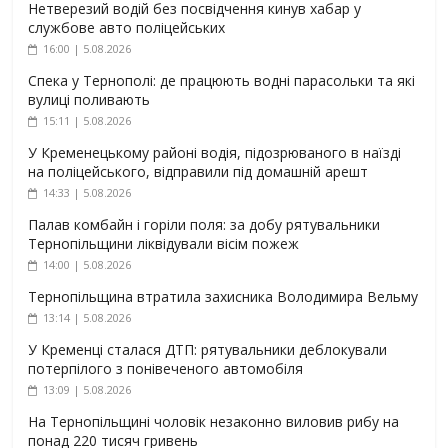
Нетверезий водій без посвідчення кинув хабар у
службове авто поліцейських
16:00 | 5.08.2026
Спека у Тернополі: де працюють водні парасольки та які
вулиці поливають
15:11 | 5.08.2026
У Кременецькому районі водія, підозрюваного в наїзді
на поліцейського, відправили під домашній арешт
14:33 | 5.08.2026
Палав комбайн і горіли поля: за добу рятувальники
Тернопільщини ліквідували вісім пожеж
14:00 | 5.08.2026
Тернопільщина втратила захисника Володимира Вельму
13:14 | 5.08.2026
У Кременці сталася ДТП: рятувальники деблокували
потерпілого з понівеченого автомобіля
13:09 | 5.08.2026
На Тернопільщині чоловік незаконно виловив рибу на
понад 220 тисяч гривень