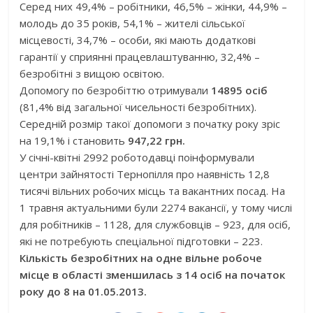
Серед них 49,4% – робітники, 46,5% – жінки, 44,9% –
молодь до 35 років, 54,1% – жителі сільської
місцевості, 34,7% – особи, які мають додаткові
гарантії у сприянні працевлаштуванню, 32,4% –
безробітні з вищою освітою.
Допомогу по безробіттю отримували
14895 осіб
(81,4% від загальної чисельності безробітних).
Середній розмір такої допомоги з початку року зріс
на 19,1% і становить
947,22 грн.
У січні-квітні 2992 роботодавці поінформували
центри зайнятості Тернопілля про наявність 12,8
тисячі вільних робочих місць та вакантних посад. На
1 травня актуальними були 2274 вакансії, у тому числі
для робітників – 1128, для службовців – 923, для осіб,
які не потребують спеціальної підготовки – 223.
Кількість безробітних на одне вільне робоче
місце в області зменшилась з 14 осіб на початок
року до 8 на 01.05.2013.