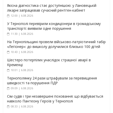
Якісна діагностика стає доступнішою: у Лановецькій
лікарні запрацював сучасний рентген-кабінет
12:00 | 6.08.2026
У Тернополі перевірили кондиціонери в громадському
транспорті: виявили одне порушення
11:30 | 6.08.2026
На Тернопільщині провели військово-патріотичний табір
«Легіонер»: до вишколу долучилися близько 100 дітей
10:43 | 6.08.2026
Шестеро потерпілих унаслідок страшної аварії в
Кременці
10:01 | 6.08.2026
Тернополянку 24 рази штрафували за перевищення
швидкості та порушення ПДР
09:09 | 6.08.2026
Сім судів і три незавершені поховання: що відбувається
навколо Пантеону Героїв у Тернополі
08:33 | 6.08.2026