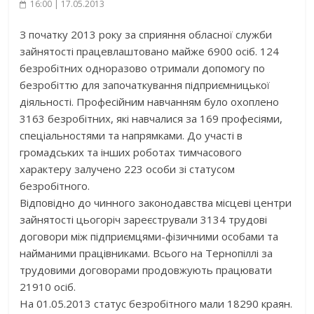
16:00 | 17.05.2013
З початку 2013 року за сприяння обласної служби
зайнятості працевлаштовано майже 6900 осіб. 124
безробітних одноразово отримали допомогу по
безробіттю для започаткування підприємницької
діяльності. Професійним навчанням було охоплено
3163 безробітних, які навчалися за 169 професіями,
спеціальностями та напрямками. До участі в
громадських та інших роботах тимчасового
характеру залучено 223 особи зі статусом
безробітного.
Відповідно до чинного законодавства місцеві центри
зайнятості цьогоріч зареєстрували 3134 трудові
договори між підприємцями-фізичними особами та
найманими працівниками. Всього на Тернопіллі за
трудовими договорами продовжують працювати
21910 осіб.
На 01.05.2013 статус безробітного мали 18290 краян.