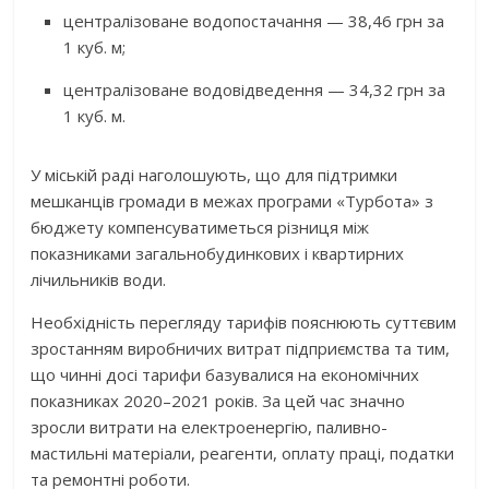
централізоване водопостачання — 38,46 грн за
1 куб. м;
централізоване водовідведення — 34,32 грн за
1 куб. м.
У міській раді наголошують, що для підтримки
мешканців громади в межах програми «Турбота» з
бюджету компенсуватиметься різниця між
показниками загальнобудинкових і квартирних
лічильників води.
Необхідність перегляду тарифів пояснюють суттєвим
зростанням виробничих витрат підприємства та тим,
що чинні досі тарифи базувалися на економічних
показниках 2020–2021 років. За цей час значно
зросли витрати на електроенергію, паливно-
мастильні матеріали, реагенти, оплату праці, податки
та ремонтні роботи.