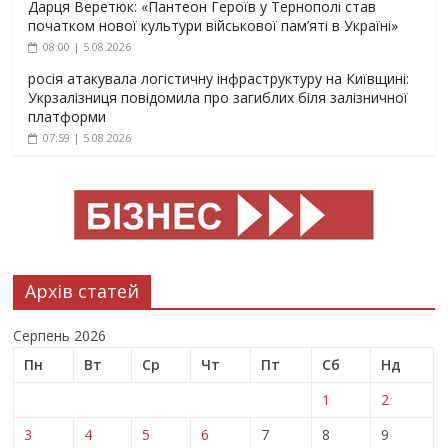
Дарця Веретюк: «Пантеон Героїв у Тернополі став
початком нової культури військової пам’яті в Україні»
08:00 | 5.08.2026
росія атакувала логістичну інфраструктуру на Київщині:
Укрзалізниця повідомила про загиблих біля залізничної
платформи
07:59 | 5.08.2026
Архів статей
Серпень 2026
Пн
Вт
Ср
Чт
Пт
Сб
Нд
1
2
3
4
5
6
7
8
9