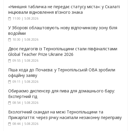
«Нинішня табличка не передає статусу міста»: у Скалаті
ініціювали відновлення в’їзного знака
11:00 | 5.08.2026
У Зборові облаштовують нову відпочинкову зону біля
водойми
10:30 | 5.08.2026
Двоє педагогів із Тернопільщини стали півфіналістами
Global Teacher Prize Ukraine 2026
09:55 | 5.08.2026
Піша хода до Почаєва: у Тернопільській ОВА зробили
офіційну заяву
09:11 | 5.08.2026
Обираємо диспенсер для пива для домашнього бару:
Експертний гід
08:54 | 5.08.2026
Екологічний скандал на межі Тернопільщини та
Прикарпаття: через річку насипали незаконну переправу
08:44 | 5.08.2026