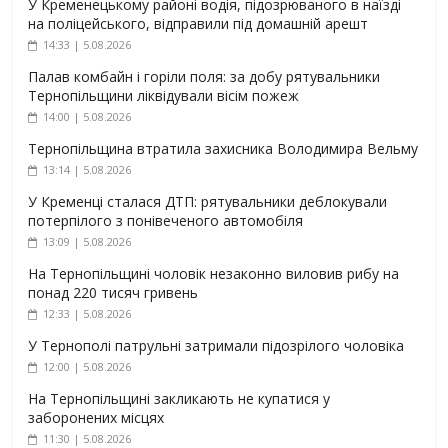
У Кременецькому районі водія, підозрюваного в наїзді
на поліцейського, відправили під домашній арешт
14:33 | 5.08.2026
Палав комбайн і горіли поля: за добу рятувальники
Тернопільщини ліквідували вісім пожеж
14:00 | 5.08.2026
Тернопільщина втратила захисника Володимира Вельму
13:14 | 5.08.2026
У Кременці сталася ДТП: рятувальники деблокували
потерпілого з понівеченого автомобіля
13:09 | 5.08.2026
На Тернопільщині чоловік незаконно виловив рибу на
понад 220 тисяч гривень
12:33 | 5.08.2026
У Тернополі патрульні затримали підозрілого чоловіка
12:00 | 5.08.2026
На Тернопільщині закликають не купатися у
заборонених місцях
11:30 | 5.08.2026