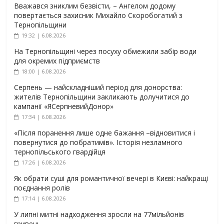
Вважався зниклим безвісти, – Ангелом додому
повертається захисник Михайло Скоробогатий з
Тернопільщини
19:32 | 6.08.2026
На Тернопільщині через посуху обмежили забір води
для окремих підприємств
18:00 | 6.08.2026
Серпень — найскладніший період для донорства:
жителів Тернопільщини закликають долучитися до
кампанії «ЯСерпневийДонор»
17:34 | 6.08.2026
«Після поранення лише одне бажання –відновитися і
повернутися до побратимів». Історія незламного
тернопільського гвардійця
17:26 | 6.08.2026
Як обрати суші для романтичної вечері в Києві: найкращі
поєднання ролів
17:14 | 6.08.2026
У липні митні надходження зросли на 77мільйонів
гривень