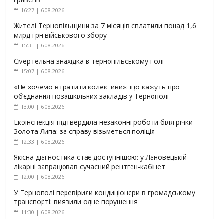
16:27 | 6.08.2026
Жителі Тернопільщини за 7 місяців сплатили понад 1,6
млрд грн військового збору
15:31 | 6.08.2026
Смертельна знахідка в тернопільському полі
15:07 | 6.08.2026
«Не хочемо втратити колективи»: що кажуть про
об’єднання позашкільних закладів у Тернополі
13:00 | 6.08.2026
Екоінспекція підтвердила незаконні роботи біля річки
Золота Липа: за справу візьметься поліція
12:33 | 6.08.2026
Якісна діагностика стає доступнішою: у Лановецькій
лікарні запрацював сучасний рентген-кабінет
12:00 | 6.08.2026
У Тернополі перевірили кондиціонери в громадському
транспорті: виявили одне порушення
11:30 | 6.08.2026