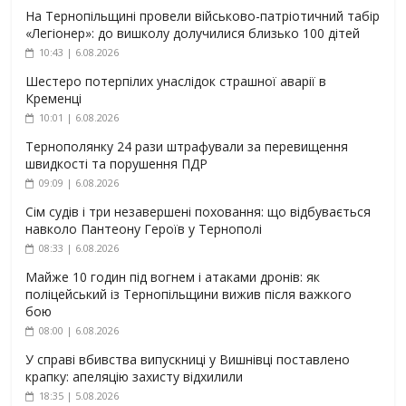
На Тернопільщині провели військово-патріотичний табір
«Легіонер»: до вишколу долучилися близько 100 дітей
10:43 | 6.08.2026
Шестеро потерпілих унаслідок страшної аварії в
Кременці
10:01 | 6.08.2026
Тернополянку 24 рази штрафували за перевищення
швидкості та порушення ПДР
09:09 | 6.08.2026
Сім судів і три незавершені поховання: що відбувається
навколо Пантеону Героїв у Тернополі
08:33 | 6.08.2026
Майже 10 годин під вогнем і атаками дронів: як
поліцейський із Тернопільщини вижив після важкого
бою
08:00 | 6.08.2026
У справі вбивства випускниці у Вишнівці поставлено
крапку: апеляцію захисту відхилили
18:35 | 5.08.2026