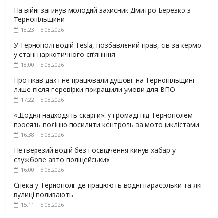
На війні загинув молодий захисник Дмитро Березко з
Тернопільщини
18:23 | 5.08.2026
У Тернополі водій Tesla, позбавлений прав, сів за кермо
у стані наркотичного сп’яніння
18:00 | 5.08.2026
Протікав дах і не працювали душові: на Тернопільщині
лише після перевірки покращили умови для ВПО
17:22 | 5.08.2026
«Щодня надходять скарги»: у громаді під Тернополем
просять поліцію посилити контроль за мотоциклістами
16:38 | 5.08.2026
Нетверезий водій без посвідчення кинув хабар у
службове авто поліцейських
16:00 | 5.08.2026
Спека у Тернополі: де працюють водні парасольки та які
вулиці поливають
15:11 | 5.08.2026