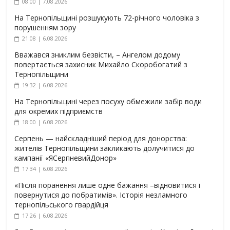
08:00 | 7.08.2026
На Тернопільщині розшукують 72-річного чоловіка з
порушенням зору
21:08 | 6.08.2026
Вважався зниклим безвісти, – Ангелом додому
повертається захисник Михайло Скоробогатий з
Тернопільщини
19:32 | 6.08.2026
На Тернопільщині через посуху обмежили забір води
для окремих підприємств
18:00 | 6.08.2026
Серпень — найскладніший період для донорства:
жителів Тернопільщини закликають долучитися до
кампанії «ЯСерпневийДонор»
17:34 | 6.08.2026
«Після поранення лише одне бажання –відновитися і
повернутися до побратимів». Історія незламного
тернопільського гвардійця
17:26 | 6.08.2026