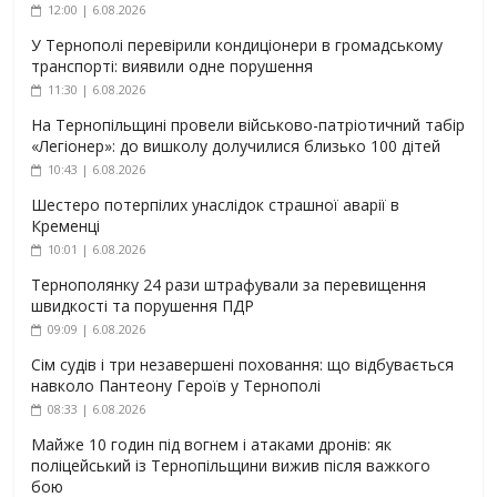
12:00 | 6.08.2026
У Тернополі перевірили кондиціонери в громадському
транспорті: виявили одне порушення
11:30 | 6.08.2026
На Тернопільщині провели військово-патріотичний табір
«Легіонер»: до вишколу долучилися близько 100 дітей
10:43 | 6.08.2026
Шестеро потерпілих унаслідок страшної аварії в
Кременці
10:01 | 6.08.2026
Тернополянку 24 рази штрафували за перевищення
швидкості та порушення ПДР
09:09 | 6.08.2026
Сім судів і три незавершені поховання: що відбувається
навколо Пантеону Героїв у Тернополі
08:33 | 6.08.2026
Майже 10 годин під вогнем і атаками дронів: як
поліцейський із Тернопільщини вижив після важкого
бою