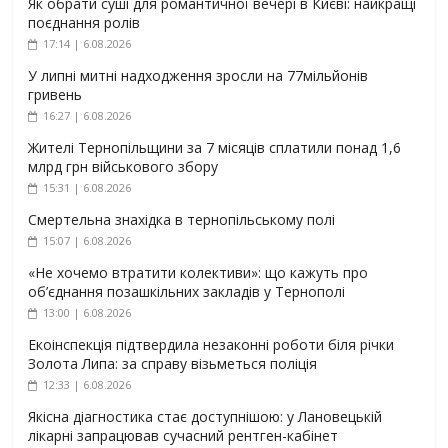
Як обрати суші для романтичної вечері в Києві: найкращі
поєднання ролів
17:14 | 6.08.2026
У липні митні надходження зросли на 77мільйонів
гривень
16:27 | 6.08.2026
Жителі Тернопільщини за 7 місяців сплатили понад 1,6
млрд грн військового збору
15:31 | 6.08.2026
Смертельна знахідка в тернопільському полі
15:07 | 6.08.2026
«Не хочемо втратити колективи»: що кажуть про
об’єднання позашкільних закладів у Тернополі
13:00 | 6.08.2026
Екоінспекція підтвердила незаконні роботи біля річки
Золота Липа: за справу візьметься поліція
12:33 | 6.08.2026
Якісна діагностика стає доступнішою: у Лановецькій
лікарні запрацював сучасний рентген-кабінет