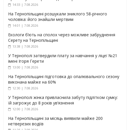
14:33 | 7.08.2026
На Тернопільщині розшукали зниклого 58-річного
чоловіка: його знайшли мертвим
14:01 | 7.08.2026
Екологи б’ють на сполох через можливе забруднення
Серету на Тернопільщині
13:38 | 7.08.2026
У Тернополі затвердили плату за навчання у ліцеї №21
імені Ігоря Герети
13:00 | 7.08.2026
На Тернопільщині підготовка до опалювального сезону
виконана майже на 60%
12:30 | 7.08.2026
У Тернополі жінка привласнила забуту підлітком сумку:
їй загрожує до 8 років ув’язнення
12:00 | 7.08.2026
На Тернопільщині за місяць виявили майже 200
нетверезих водіїв
11:25 | 7.08.2026