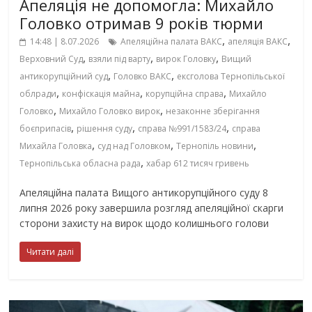
Апеляція не допомогла: Михайло
Головко отримав 9 років тюрми
,
,
14:48 | 8.07.2026
Апеляційна палата ВАКС
апеляція ВАКС
,
,
,
Верховний Суд
взяли під варту
вирок Головку
Вищий
,
,
антикорупційний суд
Головко ВАКС
ексголова Тернопільської
,
,
,
облради
конфіскація майна
корупційна справа
Михайло
,
,
Головко
Михайло Головко вирок
незаконне зберігання
,
,
,
боєприпасів
рішення суду
справа №991/1583/24
справа
,
,
,
Михайла Головка
суд над Головком
Тернопіль новини
,
Тернопільська обласна рада
хабар 612 тисяч гривень
Апеляційна палата Вищого антикорупційного суду 8
липня 2026 року завершила розгляд апеляційної скарги
сторони захисту на вирок щодо колишнього голови
Читати далі