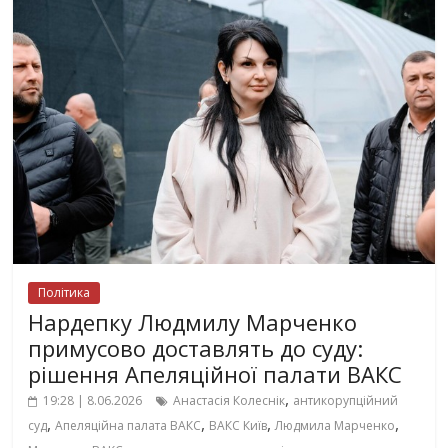
Політика
Нардепку Людмилу Марченко
примусово доставлять до суду:
рішення Апеляційної палати ВАКС
,
19:28 | 8.06.2026
Анастасія Колеснік
антикорупційний
,
,
,
,
суд
Апеляційна палата ВАКС
ВАКС Київ
Людмила Марченко