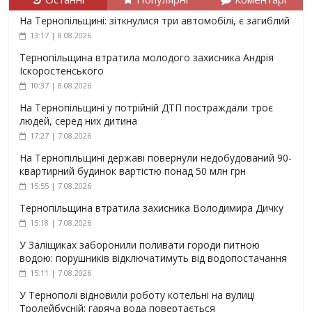
На Тернопільщині: зіткнулися три автомобілі, є загиблий
13:17 | 8.08.2026
Тернопільщина втратила молодого захисника Андрія
Іскоростенського
10:37 | 8.08.2026
На Тернопільщині у потрійній ДТП постраждали троє
людей, серед них дитина
17:27 | 7.08.2026
На Тернопільщині державі повернули недобудований 90-
квартирний будинок вартістю понад 50 млн грн
15:55 | 7.08.2026
Тернопільщина втратила захисника Володимира Дичку
15:18 | 7.08.2026
У Заліщиках заборонили поливати городи питною
водою: порушників відключатимуть від водопостачання
15:11 | 7.08.2026
У Тернополі відновили роботу котельні на вулиці
Тролейбусній: гаряча вода повертається