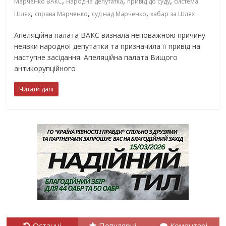
,
,
,
Марченко ВАКС
народна депутатка
привід до суду
система
,
,
,
Шлях
справа Марченко
суд над Марченко
хабар за Шлях
Апеляційна палата ВАКС визнала неповажною причину
неявки народної депутатки та призначила її привід на
наступне засідання. Апеляційна палата Вищого
антикорупційного
Читати далі
Останні
Популярні
Коментарі