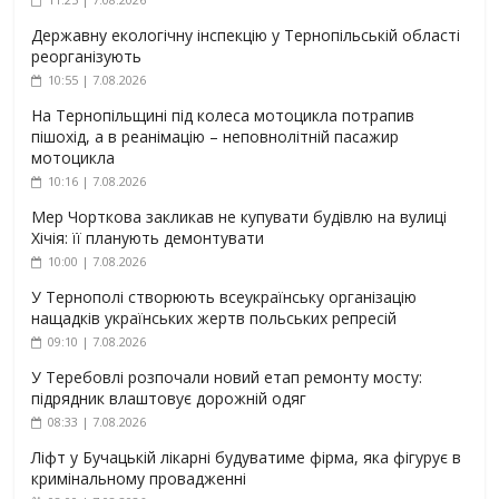
Державну екологічну інспекцію у Тернопільській області
реорганізують
10:55 | 7.08.2026
На Тернопільщині під колеса мотоцикла потрапив
пішохід, а в реанімацію – неповнолітній пасажир
мотоцикла
10:16 | 7.08.2026
Мер Чорткова закликав не купувати будівлю на вулиці
Хічія: її планують демонтувати
10:00 | 7.08.2026
У Тернополі створюють всеукраїнську організацію
нащадків українських жертв польських репресій
09:10 | 7.08.2026
У Теребовлі розпочали новий етап ремонту мосту:
підрядник влаштовує дорожній одяг
08:33 | 7.08.2026
Ліфт у Бучацькій лікарні будуватиме фірма, яка фігурує в
кримінальному провадженні