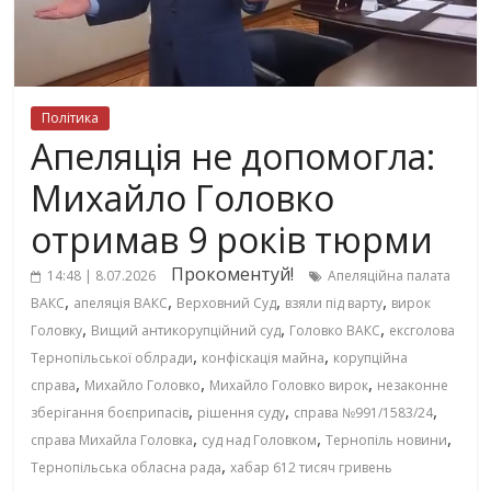
Політика
Апеляція не допомогла:
Михайло Головко
отримав 9 років тюрми
Прокоментуй!
14:48 | 8.07.2026
Апеляційна палата
,
,
,
,
ВАКС
апеляція ВАКС
Верховний Суд
взяли під варту
вирок
,
,
,
Головку
Вищий антикорупційний суд
Головко ВАКС
ексголова
,
,
Тернопільської облради
конфіскація майна
корупційна
,
,
,
справа
Михайло Головко
Михайло Головко вирок
незаконне
,
,
,
зберігання боєприпасів
рішення суду
справа №991/1583/24
,
,
,
справа Михайла Головка
суд над Головком
Тернопіль новини
,
Тернопільська обласна рада
хабар 612 тисяч гривень