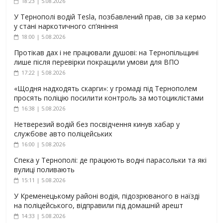
18:23 | 5.08.2026
У Тернополі водій Tesla, позбавлений прав, сів за кермо
у стані наркотичного сп’яніння
18:00 | 5.08.2026
Протікав дах і не працювали душові: на Тернопільщині
лише після перевірки покращили умови для ВПО
17:22 | 5.08.2026
«Щодня надходять скарги»: у громаді під Тернополем
просять поліцію посилити контроль за мотоциклістами
16:38 | 5.08.2026
Нетверезий водій без посвідчення кинув хабар у
службове авто поліцейських
16:00 | 5.08.2026
Спека у Тернополі: де працюють водні парасольки та які
вулиці поливають
15:11 | 5.08.2026
У Кременецькому районі водія, підозрюваного в наїзді
на поліцейського, відправили під домашній арешт
14:33 | 5.08.2026