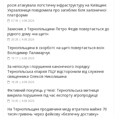
росія атакувала логістичну інфраструктуру на Київщині:
Укрзалізниця повідомила про загиблих біля залізничної
платформи
07:59 | 5.08.2026
Захисник з Тернопільщини Петро Федів повертається до
рідного дому «на щиті»
20:28 | 4.08.2026
Тернопільщина в скорботі: на щиті повертається воїн
Володимир Паламарчук
19:17 | 4.08.2026
За непослух і порушення канонічного порядку:
Тернопільська єпархія ПЦУ відсторонили від служіння
священника Олексія Николишина
18:28 | 4.08.2026
Фіктивний покупець у Чехії: Тернопільська митниця
викрила порушення під час експорту агропродукції
16:30 | 4.08.2026
На Тернопільщині продавчиня меду втратила майже 70
тисяч гривень через фейкову «безпечну доставку»