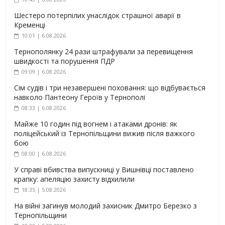
Шестеро потерпілих унаслідок страшної аварії в
Кременці
10:01 | 6.08.2026
Тернополянку 24 рази штрафували за перевищення
швидкості та порушення ПДР
09:09 | 6.08.2026
Сім судів і три незавершені поховання: що відбувається
навколо Пантеону Героїв у Тернополі
08:33 | 6.08.2026
Майже 10 годин під вогнем і атаками дронів: як
поліцейський із Тернопільщини вижив після важкого
бою
08:00 | 6.08.2026
У справі вбивства випускниці у Вишнівці поставлено
крапку: апеляцію захисту відхилили
18:35 | 5.08.2026
На війні загинув молодий захисник Дмитро Березко з
Тернопільщини