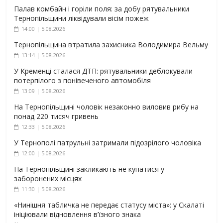
Палав комбайн і горіли поля: за добу рятувальники
Тернопільщини ліквідували вісім пожеж
14:00 | 5.08.2026
Тернопільщина втратила захисника Володимира Вельму
13:14 | 5.08.2026
У Кременці сталася ДТП: рятувальники деблокували
потерпілого з понівеченого автомобіля
13:09 | 5.08.2026
На Тернопільщині чоловік незаконно виловив рибу на
понад 220 тисяч гривень
12:33 | 5.08.2026
У Тернополі патрульні затримали підозрілого чоловіка
12:00 | 5.08.2026
На Тернопільщині закликають не купатися у
заборонених місцях
11:30 | 5.08.2026
«Нинішня табличка не передає статусу міста»: у Скалаті
ініціювали відновлення в’їзного знака