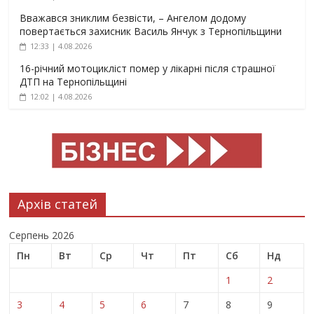
Вважався зниклим безвісти, – Ангелом додому
повертається захисник Василь Янчук з Тернопільщини
12:33 | 4.08.2026
16-річний мотоцикліст помер у лікарні після страшної
ДТП на Тернопільщині
12:02 | 4.08.2026
Архів статей
Серпень 2026
Пн
Вт
Ср
Чт
Пт
Сб
Нд
1
2
3
4
5
6
7
8
9