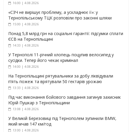
16:00 | 4.08.2026
«СЗЧ не вирішує проблему, а ускладнює її»: у
Тернопільському ТЦК розповіли про законні шляхи
15:00 | 4.08.2026
Понад 5,8 млрд грн на соціальні гарантії: підсумки сплати
ЄСВ на Тернопільщині
14:33 | 4.08.2026
У Тернополі 11-річний хлопець поцупив велосипед у
сусідки. Тепер його чекає кримінал
14:00 | 4.08.2026
На Тернопільщині рятувальники за добу ліквідували
п’ять пожеж та врятували 50 гектарів урожаю
13:33 | 4.08.2026
Під час виконання бойового завдання загинув захисник
Юрій Пушкар з Тернопільщини
13:08 | 4.08.2026
У Великій Березовиці під Тернополем зупинили BMW,
який мчав 147 км/год
13:00 | 4.08.2026