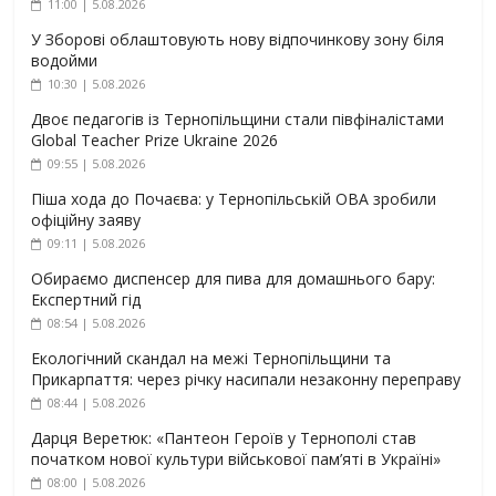
11:00 | 5.08.2026
У Зборові облаштовують нову відпочинкову зону біля
водойми
10:30 | 5.08.2026
Двоє педагогів із Тернопільщини стали півфіналістами
Global Teacher Prize Ukraine 2026
09:55 | 5.08.2026
Піша хода до Почаєва: у Тернопільській ОВА зробили
офіційну заяву
09:11 | 5.08.2026
Обираємо диспенсер для пива для домашнього бару:
Експертний гід
08:54 | 5.08.2026
Екологічний скандал на межі Тернопільщини та
Прикарпаття: через річку насипали незаконну переправу
08:44 | 5.08.2026
Дарця Веретюк: «Пантеон Героїв у Тернополі став
початком нової культури військової пам’яті в Україні»
08:00 | 5.08.2026