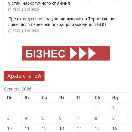
у стані наркотичного сп’яніння
18:00 | 5.08.2026
Протікав дах і не працювали душові: на Тернопільщині
лише після перевірки покращили умови для ВПО
17:22 | 5.08.2026
Архів статей
Серпень 2026
Пн
Вт
Ср
Чт
Пт
Сб
Нд
1
2
3
4
5
6
7
8
9
10
11
12
13
14
15
16