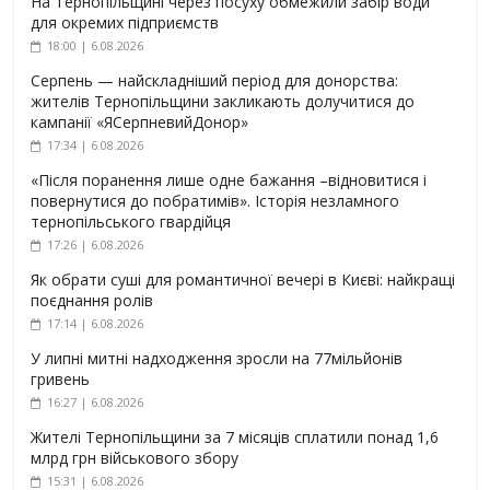
На Тернопільщині через посуху обмежили забір води
для окремих підприємств
18:00 | 6.08.2026
Серпень — найскладніший період для донорства:
жителів Тернопільщини закликають долучитися до
кампанії «ЯСерпневийДонор»
17:34 | 6.08.2026
«Після поранення лише одне бажання –відновитися і
повернутися до побратимів». Історія незламного
тернопільського гвардійця
17:26 | 6.08.2026
Як обрати суші для романтичної вечері в Києві: найкращі
поєднання ролів
17:14 | 6.08.2026
У липні митні надходження зросли на 77мільйонів
гривень
16:27 | 6.08.2026
Жителі Тернопільщини за 7 місяців сплатили понад 1,6
млрд грн військового збору
15:31 | 6.08.2026