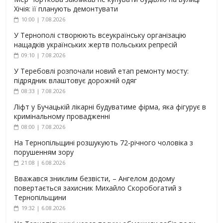
Хічія: її планують демонтувати
10:00 | 7.08.2026
У Тернополі створюють всеукраїнську організацію
нащадків українських жертв польських репресій
09:10 | 7.08.2026
У Теребовлі розпочали новий етап ремонту мосту:
підрядник влаштовує дорожній одяг
08:33 | 7.08.2026
Ліфт у Бучацькій лікарні будуватиме фірма, яка фігурує в
кримінальному провадженні
08:00 | 7.08.2026
На Тернопільщині розшукують 72-річного чоловіка з
порушенням зору
21:08 | 6.08.2026
Вважався зниклим безвісти, – Ангелом додому
повертається захисник Михайло Скоробогатий з
Тернопільщини
19:32 | 6.08.2026