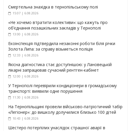
Смертельна знахідка в тернопільському полі
15:07 | 6.08.2026
«Не хочемо втратити колективи»: що кажуть про
об’єднання позашкільних закладів у Тернополі
13:00 | 6.08.2026
Екоінспекція підтвердила незаконні роботи біля річки
Золота Липа: за справу візьметься поліція
12:33 | 6.08.2026
Якісна діагностика стає доступнішою: у Лановецькій
лікарні запрацював сучасний рентген-кабінет
12:00 | 6.08.2026
У Тернополі перевірили кондиціонери в громадському
транспорті: виявили одне порушення
11:30 | 6.08.2026
На Тернопільщині провели військово-патріотичний табір
«Легіонер»: до вишколу долучилися близько 100 дітей
10:43 | 6.08.2026
Шестеро потерпілих унаслідок страшної аварії в