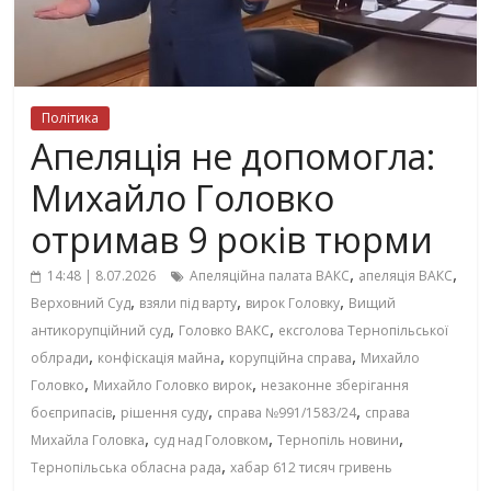
Політика
Апеляція не допомогла:
Михайло Головко
отримав 9 років тюрми
,
,
14:48 | 8.07.2026
Апеляційна палата ВАКС
апеляція ВАКС
,
,
,
Верховний Суд
взяли під варту
вирок Головку
Вищий
,
,
антикорупційний суд
Головко ВАКС
ексголова Тернопільської
,
,
,
облради
конфіскація майна
корупційна справа
Михайло
,
,
Головко
Михайло Головко вирок
незаконне зберігання
,
,
,
боєприпасів
рішення суду
справа №991/1583/24
справа
,
,
,
Михайла Головка
суд над Головком
Тернопіль новини
,
Тернопільська обласна рада
хабар 612 тисяч гривень