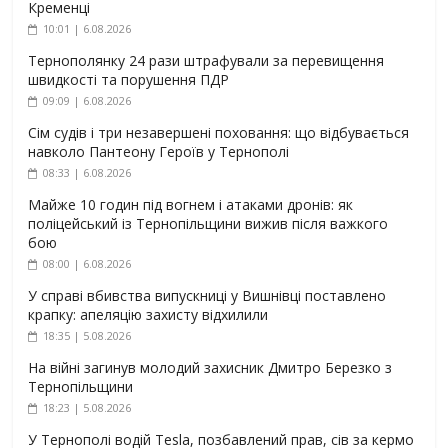
Кременці
10:01 | 6.08.2026
Тернополянку 24 рази штрафували за перевищення
швидкості та порушення ПДР
09:09 | 6.08.2026
Сім судів і три незавершені поховання: що відбувається
навколо Пантеону Героїв у Тернополі
08:33 | 6.08.2026
Майже 10 годин під вогнем і атаками дронів: як
поліцейський із Тернопільщини вижив після важкого
бою
08:00 | 6.08.2026
У справі вбивства випускниці у Вишнівці поставлено
крапку: апеляцію захисту відхилили
18:35 | 5.08.2026
На війні загинув молодий захисник Дмитро Березко з
Тернопільщини
18:23 | 5.08.2026
У Тернополі водій Tesla, позбавлений прав, сів за кермо