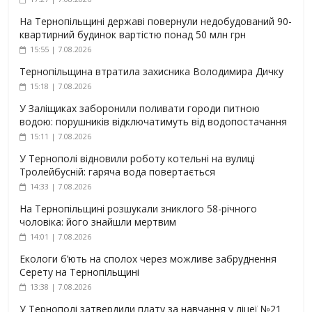
На Тернопільщині державі повернули недобудований 90-
квартирний будинок вартістю понад 50 млн грн
15:55 | 7.08.2026
Тернопільщина втратила захисника Володимира Дичку
15:18 | 7.08.2026
У Заліщиках заборонили поливати городи питною
водою: порушників відключатимуть від водопостачання
15:11 | 7.08.2026
У Тернополі відновили роботу котельні на вулиці
Тролейбусній: гаряча вода повертається
14:33 | 7.08.2026
На Тернопільщині розшукали зниклого 58-річного
чоловіка: його знайшли мертвим
14:01 | 7.08.2026
Екологи б’ють на сполох через можливе забруднення
Серету на Тернопільщині
13:38 | 7.08.2026
У Тернополі затвердили плату за навчання у ліцеї №21