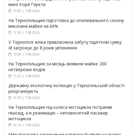
імені Ігоря Герети
13:00 | 7.08.2026
На Тернопільщині підготовка до опалювального сезону
виконана майже на 60%
12:30 | 7.08.2026
У Тернополі жінка привласнила забуту підлітком сумку:
їй загрожує до 8 років ув’язнення
12:00 | 7.08.2026
На Тернопільщині за місяць виявили майже 200
нетверезих водіїв
11:25 | 7.08.2026
Державну екологічну інспекцію у Тернопільській області
реорганізують
10:55 | 7.08.2026
На Тернопільщині під колеса мотоцикла потрапив
пішохід, а в реанімацію – неповнолітній пасажир
мотоцикла
10:16 | 7.08.2026
Мер Чорткова закликав не купувати будівлю на вулиці