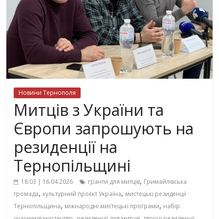
Новини Тернополя
Митців з України та
Європи запрошують на
резиденції на
Тернопільщині
,
18:03 | 16.04.2026
гранти для митців
Гримайлівська
,
,
громада
культурний проєкт Україна
мистецькі резиденції
,
,
Тернопільщина
міжнародні мистецькі програми
набір
,
,
учасників мистецтво
резиденції для митців
творчі резиденції