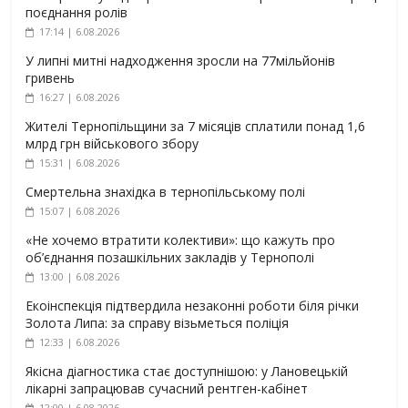
поєднання ролів
17:14 | 6.08.2026
У липні митні надходження зросли на 77мільйонів
гривень
16:27 | 6.08.2026
Жителі Тернопільщини за 7 місяців сплатили понад 1,6
млрд грн військового збору
15:31 | 6.08.2026
Смертельна знахідка в тернопільському полі
15:07 | 6.08.2026
«Не хочемо втратити колективи»: що кажуть про
об’єднання позашкільних закладів у Тернополі
13:00 | 6.08.2026
Екоінспекція підтвердила незаконні роботи біля річки
Золота Липа: за справу візьметься поліція
12:33 | 6.08.2026
Якісна діагностика стає доступнішою: у Лановецькій
лікарні запрацював сучасний рентген-кабінет
12:00 | 6.08.2026