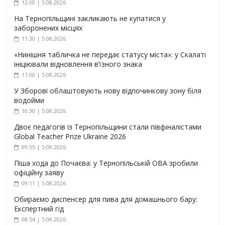
12:00 | 5.08.2026
На Тернопільщині закликають не купатися у
заборонених місцях
11:30 | 5.08.2026
«Нинішня табличка не передає статусу міста»: у Скалаті
ініціювали відновлення в’їзного знака
11:00 | 5.08.2026
У Зборові облаштовують нову відпочинкову зону біля
водойми
10:30 | 5.08.2026
Двоє педагогів із Тернопільщини стали півфіналістами
Global Teacher Prize Ukraine 2026
09:55 | 5.08.2026
Піша хода до Почаєва: у Тернопільській ОВА зробили
офіційну заяву
09:11 | 5.08.2026
Обираємо диспенсер для пива для домашнього бару:
Експертний гід
08:54 | 5.08.2026