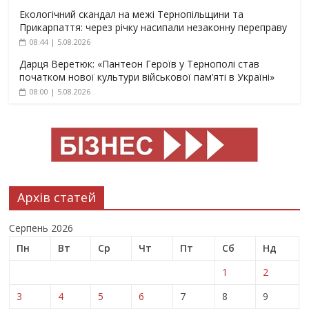
Екологічний скандал на межі Тернопільщини та
Прикарпаття: через річку насипали незаконну переправу
08:44 | 5.08.2026
Дарця Веретюк: «Пантеон Героїв у Тернополі став
початком нової культури військової пам’яті в Україні»
08:00 | 5.08.2026
Архів статей
Серпень 2026
Пн
Вт
Ср
Чт
Пт
Сб
Нд
1
2
3
4
5
6
7
8
9