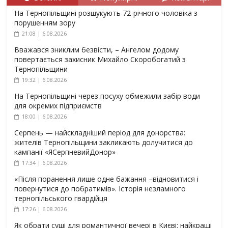
На Тернопільщині розшукують 72-річного чоловіка з
порушенням зору
21:08 | 6.08.2026
Вважався зниклим безвісти, – Ангелом додому
повертається захисник Михайло Скоробогатий з
Тернопільщини
19:32 | 6.08.2026
На Тернопільщині через посуху обмежили забір води
для окремих підприємств
18:00 | 6.08.2026
Серпень — найскладніший період для донорства:
жителів Тернопільщини закликають долучитися до
кампанії «ЯСерпневийДонор»
17:34 | 6.08.2026
«Після поранення лише одне бажання –відновитися і
повернутися до побратимів». Історія незламного
тернопільського гвардійця
17:26 | 6.08.2026
Як обрати суші для романтичної вечері в Києві: найкращі