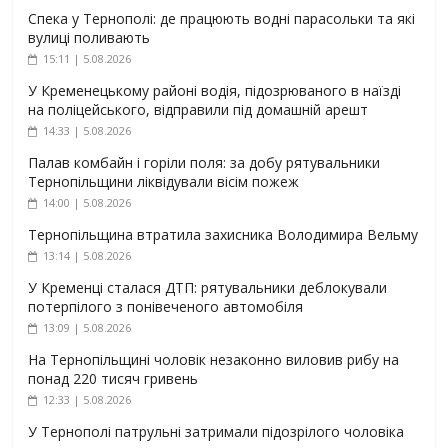
Спека у Тернополі: де працюють водні парасольки та які
вулиці поливають
15:11 | 5.08.2026
У Кременецькому районі водія, підозрюваного в наїзді
на поліцейського, відправили під домашній арешт
14:33 | 5.08.2026
Палав комбайн і горіли поля: за добу рятувальники
Тернопільщини ліквідували вісім пожеж
14:00 | 5.08.2026
Тернопільщина втратила захисника Володимира Вельму
13:14 | 5.08.2026
У Кременці сталася ДТП: рятувальники деблокували
потерпілого з понівеченого автомобіля
13:09 | 5.08.2026
На Тернопільщині чоловік незаконно виловив рибу на
понад 220 тисяч гривень
12:33 | 5.08.2026
У Тернополі патрульні затримали підозрілого чоловіка