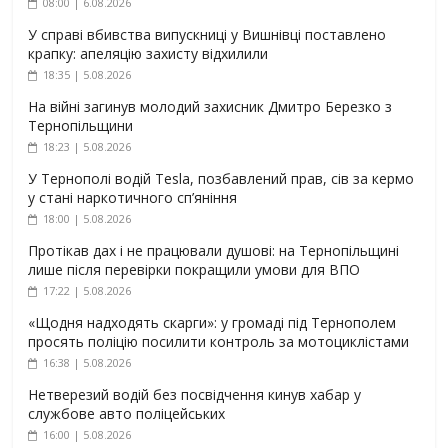
08:00 | 6.08.2026
У справі вбивства випускниці у Вишнівці поставлено
крапку: апеляцію захисту відхилили
18:35 | 5.08.2026
На війні загинув молодий захисник Дмитро Березко з
Тернопільщини
18:23 | 5.08.2026
У Тернополі водій Tesla, позбавлений прав, сів за кермо
у стані наркотичного сп’яніння
18:00 | 5.08.2026
Протікав дах і не працювали душові: на Тернопільщині
лише після перевірки покращили умови для ВПО
17:22 | 5.08.2026
«Щодня надходять скарги»: у громаді під Тернополем
просять поліцію посилити контроль за мотоциклістами
16:38 | 5.08.2026
Нетверезий водій без посвідчення кинув хабар у
службове авто поліцейських
16:00 | 5.08.2026