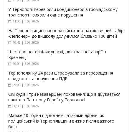
У Тернополі перевірили кондиціонери в громадському
транспорті: виявили одне порушення
11:30 | 6.08.2026
На Тернопільщині провели військово-патріотичний табір
«Легіонер»: до вишколу долучилися близько 100 дітей
10:43 | 6.08.2026
Шестеро потерпілих унаслідок страшної аварії в
Кременці
10:01 | 6.08.2026
Тернополянку 24 рази штрафували за перевищення
швидкості та порушення ПДР
09:09 | 6.08.2026
Сім судів і три незавершені поховання: що відбувається
навколо Пантеону Героїв у Тернополі
08:33 | 6.08.2026
Майже 10 годин під вогнем і атаками дронів: як
поліцейський із Тернопільщини вижив після важкого
бою