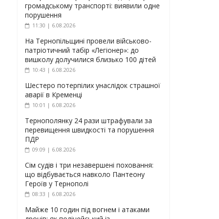
громадському транспорті: виявили одне
порушення
11:30 | 6.08.2026
На Тернопільщині провели військово-
патріотичний табір «Легіонер»: до
вишколу долучилися близько 100 дітей
10:43 | 6.08.2026
Шестеро потерпілих унаслідок страшної
аварії в Кременці
10:01 | 6.08.2026
Тернополянку 24 рази штрафували за
перевищення швидкості та порушення
ПДР
09:09 | 6.08.2026
Сім судів і три незавершені поховання:
що відбувається навколо Пантеону
Героїв у Тернополі
08:33 | 6.08.2026
Майже 10 годин під вогнем і атаками
дронів: як поліцейський із