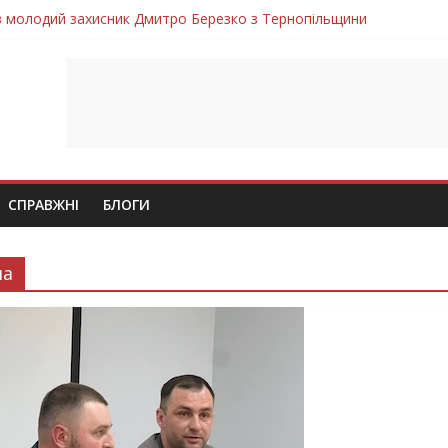
ув молодий захисник Дмитро Березко з Тернопільщини
 втратила захисника Володимира Вельму
нопільщини Петро Федів повертається до рідного дому «на щиті»
в скорботі: на щиті повертається воїн Володимир Паламарчук
лим безвісти, – Ангелом додому повертається захисник Михайло
СПРАВЖНІ
БЛОГИ
на