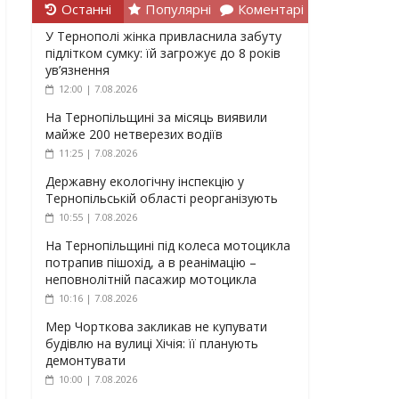
Останні
Популярні
Коментарі
У Тернополі жінка привласнила забуту
підлітком сумку: їй загрожує до 8 років
ув’язнення
12:00 | 7.08.2026
На Тернопільщині за місяць виявили
майже 200 нетверезих водіїв
11:25 | 7.08.2026
Державну екологічну інспекцію у
Тернопільській області реорганізують
10:55 | 7.08.2026
На Тернопільщині під колеса мотоцикла
потрапив пішохід, а в реанімацію –
неповнолітній пасажир мотоцикла
10:16 | 7.08.2026
Мер Чорткова закликав не купувати
будівлю на вулиці Хічія: її планують
демонтувати
10:00 | 7.08.2026