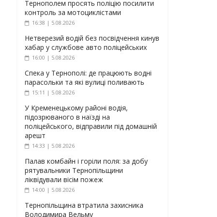
Тернополем просять поліцію посилити
контроль за мотоциклістами
16:38 | 5.08.2026
Нетверезий водій без посвідчення кинув
хабар у службове авто поліцейських
16:00 | 5.08.2026
Спека у Тернополі: де працюють водні
парасольки та які вулиці поливають
15:11 | 5.08.2026
У Кременецькому районі водія,
підозрюваного в наїзді на
поліцейського, відправили під домашній
арешт
14:33 | 5.08.2026
Палав комбайн і горіли поля: за добу
рятувальники Тернопільщини
ліквідували вісім пожеж
14:00 | 5.08.2026
Тернопільщина втратила захисника
Володимира Вельму