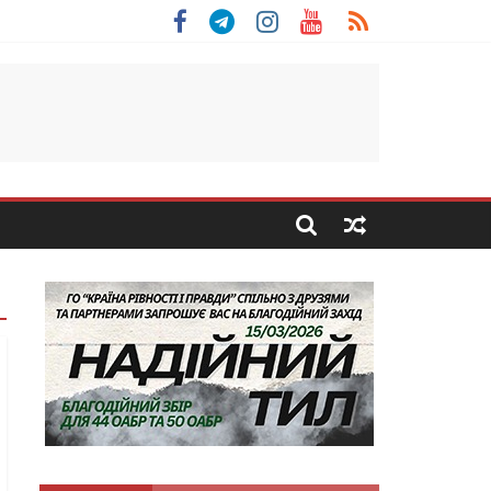
 Скоробогатий з Тернопільщини