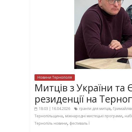
Новини Тернополя
Митців з України та
резиденції на Терно
,
18:03 | 16.04.2026
гранти для митців
Гримайлів
,
,
Тернопільщина
міжнародні мистецькі програми
наб
,
Тернопіль новини
фестиваль Ї