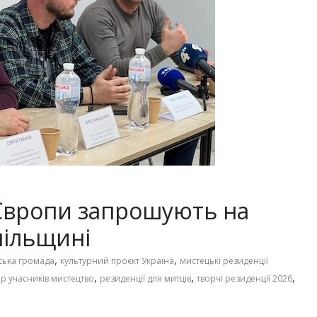
 Європи запрошують на
пільщині
,
,
ська громада
культурний проєкт Україна
мистецькі резиденції
,
,
,
ір учасників мистецтво
резиденції для митців
творчі резиденції 2026