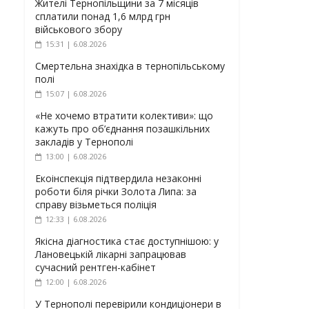
Жителі Тернопільщини за 7 місяців
сплатили понад 1,6 млрд грн
військового збору
15:31 | 6.08.2026
Смертельна знахідка в тернопільському
полі
15:07 | 6.08.2026
«Не хочемо втратити колективи»: що
кажуть про об’єднання позашкільних
закладів у Тернополі
13:00 | 6.08.2026
Екоінспекція підтвердила незаконні
роботи біля річки Золота Липа: за
справу візьметься поліція
12:33 | 6.08.2026
Якісна діагностика стає доступнішою: у
Лановецькій лікарні запрацював
сучасний рентген-кабінет
12:00 | 6.08.2026
У Тернополі перевірили кондиціонери в