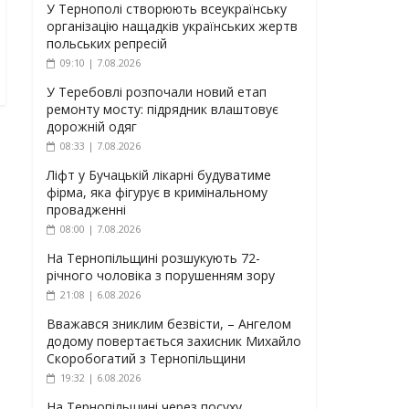
У Тернополі створюють всеукраїнську
організацію нащадків українських жертв
польських репресій
09:10 | 7.08.2026
У Теребовлі розпочали новий етап
ремонту мосту: підрядник влаштовує
дорожній одяг
08:33 | 7.08.2026
Ліфт у Бучацькій лікарні будуватиме
фірма, яка фігурує в кримінальному
провадженні
08:00 | 7.08.2026
На Тернопільщині розшукують 72-
річного чоловіка з порушенням зору
21:08 | 6.08.2026
Вважався зниклим безвісти, – Ангелом
додому повертається захисник Михайло
Скоробогатий з Тернопільщини
19:32 | 6.08.2026
На Тернопільщині через посуху