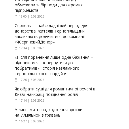
обмежили забір води для окремих
підприємств
18:00 | 6.08.2026
Серпень — найскладніший період для
донорства: жителів Тернопільщини
закликають долучитися до кампанії
«ЯСерпневийДонор»
17:34 | 6.08.2026
«Після поранення лише одне бажання –
відновитися і повернутися до
побратимів». Історія незламного
тернопільського гвардійця
17:26 | 6.08.2026
Як обрати суші для романтичної вечері в
Києві: найкращі поєднання ролів
17:14 | 6.08.2026
У липні митні надходження зросли
на 77мільйонів гривень
16:27 | 6.08.2026