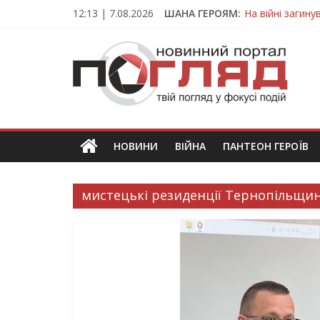
Skip
12:13 | 7.08.2026
ШАНА ГЕРОЯМ:
На війні загин
to
Тернопільщина
content
ПОГЛЯД
Захисник з Тер
Тернопільщина 
Вважався зник
Новини
Тернополя.
Тернопільські
новини
НОВИНИ
ВІЙНА
ПАНТЕОН ГЕРОЇВ
та
події
мистецькі резиденції Тернопільщи