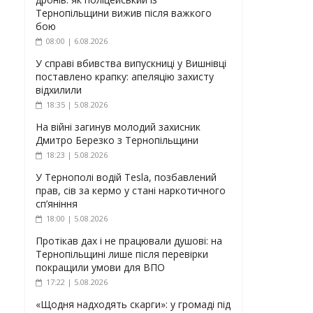
Тернопільщини вижив після важкого
бою
08:00 | 6.08.2026
У справі вбивства випускниці у Вишнівці
поставлено крапку: апеляцію захисту
відхилили
18:35 | 5.08.2026
На війні загинув молодий захисник
Дмитро Березко з Тернопільщини
18:23 | 5.08.2026
У Тернополі водій Tesla, позбавлений
прав, сів за кермо у стані наркотичного
сп’яніння
18:00 | 5.08.2026
Протікав дах і не працювали душові: на
Тернопільщині лише після перевірки
покращили умови для ВПО
17:22 | 5.08.2026
«Щодня надходять скарги»: у громаді під