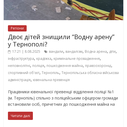
Регіони
Двоє дітей знищили “Водну арену”
у Тернополі?
,
,
,
,
17:21 | 8.08.2025
вандали
вандалізм
Водна арена
діти
,
,
,
інфраструктура
крадіжка
кримінальне провадження
,
,
,
,
неповнолітні
поліція
пошкодження майна
правоохоронці
,
,
спортивний об'єкт
Тернопіль
Тернопільська обласна військова
,
адміністрація
ювенальна превенція
Працівники ювенальної превенції відділення поліції №1
(м. Тернопіль) спільно з поліцейським офіцером громади
встановили осіб, причетних до пошкодження майна на
Читати далі