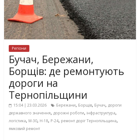
Регіони
Бучач, Бережани,
Борщів: де ремонтують
дороги на
Тернопільщини
,
,
,
15:04 | 23.03.2026
Бережани
Борщів
Бучач
дороги
,
,
,
державного значення
дорожні роботи
інфраструктура
,
,
,
,
,
логістика
М-30
Н-18
Р-24
ремонт доріг Тернопільщина
ямковий ремонт