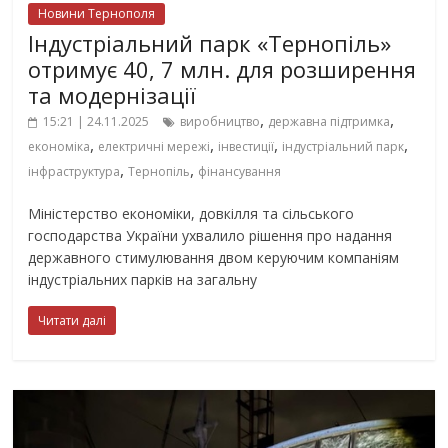
Новини Тернополя
Індустріальний парк «Тернопіль»
отримує 40, 7 млн. для розширення
та модернізації
,
,
15:21 | 24.11.2025
виробництво
державна підтримка
,
,
,
,
економіка
електричні мережі
інвестиції
індустріальний парк
,
,
інфраструктура
Тернопіль
фінансування
Міністерство економіки, довкілля та сільського
господарства України ухвалило рішення про надання
державного стимулювання двом керуючим компаніям
індустріальних парків на загальну
Читати далі