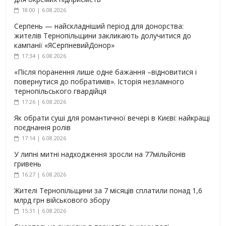
18:00 | 6.08.2026
Серпень — найскладніший період для донорства:
жителів Тернопільщини закликають долучитися до
кампанії «ЯСерпневийДонор»
17:34 | 6.08.2026
«Після поранення лише одне бажання –відновитися і
повернутися до побратимів». Історія незламного
тернопільського гвардійця
17:26 | 6.08.2026
Як обрати суші для романтичної вечері в Києві: найкращі
поєднання ролів
17:14 | 6.08.2026
У липні митні надходження зросли на 77мільйонів
гривень
16:27 | 6.08.2026
Жителі Тернопільщини за 7 місяців сплатили понад 1,6
млрд грн військового збору
15:31 | 6.08.2026