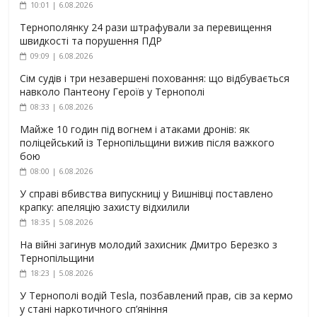
10:01 | 6.08.2026
Тернополянку 24 рази штрафували за перевищення
швидкості та порушення ПДР
09:09 | 6.08.2026
Сім судів і три незавершені поховання: що відбувається
навколо Пантеону Героїв у Тернополі
08:33 | 6.08.2026
Майже 10 годин під вогнем і атаками дронів: як
поліцейський із Тернопільщини вижив після важкого
бою
08:00 | 6.08.2026
У справі вбивства випускниці у Вишнівці поставлено
крапку: апеляцію захисту відхилили
18:35 | 5.08.2026
На війні загинув молодий захисник Дмитро Березко з
Тернопільщини
18:23 | 5.08.2026
У Тернополі водій Tesla, позбавлений прав, сів за кермо
у стані наркотичного сп’яніння