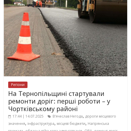
Регіони
На Тернопільщині стартували
ремонти доріг: перші роботи – у
Чортківському районі
,
17:44 | 14.07.2025
В’ячеслав Негода
дороги місцевого
,
,
,
значення
інфраструктура
місцеві бюджети
Нагірянська
,
,
,
,
громада
обласна військова адміністрація
ОВА
ремонт доріг