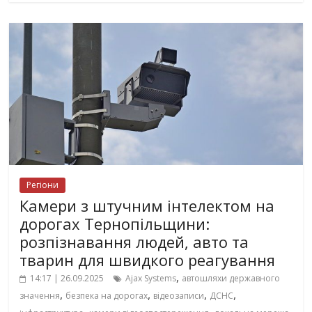
Регіони
Камери з штучним інтелектом на
дорогах Тернопільщини:
розпізнавання людей, авто та
тварин для швидкого реагування
,
14:17 | 26.09.2025
Ajax Systems
автошляхи державного
,
,
,
,
значення
безпека на дорогах
відеозаписи
ДСНС
,
,
,