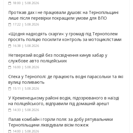
18:00 | 5.08.2026
Протікав дах і не працювали душові: на Тернопільщині
лише після перевірки покращили умови для ВПО
17:22 | 5.08.2026
«Щодня надходять скарги»: у громаді під Тернополем
просять поліцію посилити контроль за мотоциклістами
16:38 | 5.08.2026
Нетверезий водій без посвідчення кинув хабар у
службове авто поліцейських
16:00 | 5.08.2026
Спека у Тернополі: де працюють водні парасольки та які
вулиці поливають
15:11 | 5.08.2026
У Кременецькому районі водія, підозрюваного в наїзді
на поліцейського, відправили під домашній арешт
14:33 | 5.08.2026
Палав комбайн і горіли поля: за добу рятувальники
Тернопільщини ліквідували вісім пожеж
14:00 | 5.08.2026