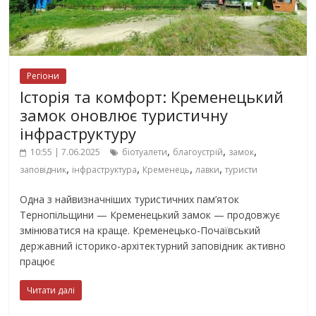
Регіони
Історія та комфорт: Кременецький
замок оновлює туристичну
інфраструктуру
,
,
,
10:55 | 7.06.2025
біотуалети
благоустрій
замок
,
,
,
,
заповідник
інфраструктура
Кременець
лавки
туристи
Одна з найвизначніших туристичних пам’яток
Тернопільщини — Кременецький замок — продовжує
змінюватися на краще. Кременецько-Почаївський
державний історико-архітектурний заповідник активно
працює
Читати далі