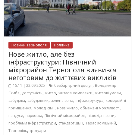
Новини Тернополя
Політика
Нове житло, але без
інфраструктури: Північний
мікрорайон Тернополя виявився
неготовим до життєвих викликів
,
15:11 | 22.09.2025
безбар'єрний доступ
Володимир
,
,
,
,
,
Скиба
доступність
житло
житлові комплекси
житлові умови
,
,
,
,
забудова
забудовник
зелена зона
інфраструктура
комерційні
,
,
,
,
приміщення
молоді сім'ї
нове житло
обмежені можливості
,
,
,
,
пандуси
парковка
Північний мікрорайон
пішохідні зони
,
,
,
проблеми інфраструктури
стандарт ДБН
Тарас Хоміцький
,
Тернопіль
тротуари