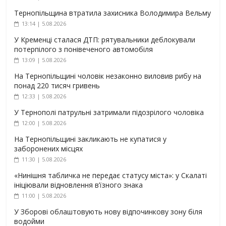
Тернопільщина втратила захисника Володимира Вельму
13:14 | 5.08.2026
У Кременці сталася ДТП: рятувальники деблокували
потерпілого з понівеченого автомобіля
13:09 | 5.08.2026
На Тернопільщині чоловік незаконно виловив рибу на
понад 220 тисяч гривень
12:33 | 5.08.2026
У Тернополі патрульні затримали підозрілого чоловіка
12:00 | 5.08.2026
На Тернопільщині закликають не купатися у
заборонених місцях
11:30 | 5.08.2026
«Нинішня табличка не передає статусу міста»: у Скалаті
ініціювали відновлення в’їзного знака
11:00 | 5.08.2026
У Зборові облаштовують нову відпочинкову зону біля
водойми