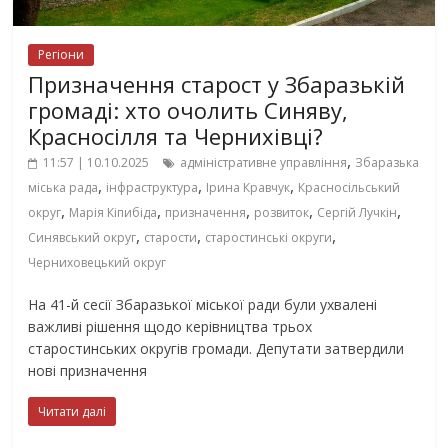
Регіони
Призначення старост у Збаразькій
громаді: хто очолить Синяву,
Красносілля та Чернихівці?
,
11:57 | 10.10.2025
адміністративне управління
Збаразька
,
,
,
міська рада
інфраструктура
Ірина Кравчук
Красносільський
,
,
,
,
,
округ
Марія Кіпибіда
призначення
розвиток
Сергій Лучкін
,
,
,
Синявський округ
старости
старостинські округи
Черниховецький округ
На 41-й сесії Збаразької міської ради були ухвалені
важливі рішення щодо керівництва трьох
старостинських округів громади. Депутати затвердили
нові призначення
Читати далі