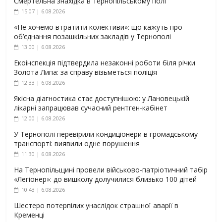
Смертельна знахідка в тернопільському полі
15:07 | 6.08.2026
«Не хочемо втратити колективи»: що кажуть про
об’єднання позашкільних закладів у Тернополі
13:00 | 6.08.2026
Екоінспекція підтвердила незаконні роботи біля річки
Золота Липа: за справу візьметься поліція
12:33 | 6.08.2026
Якісна діагностика стає доступнішою: у Лановецькій
лікарні запрацював сучасний рентген-кабінет
12:00 | 6.08.2026
У Тернополі перевірили кондиціонери в громадському
транспорті: виявили одне порушення
11:30 | 6.08.2026
На Тернопільщині провели військово-патріотичний табір
«Легіонер»: до вишколу долучилися близько 100 дітей
10:43 | 6.08.2026
Шестеро потерпілих унаслідок страшної аварії в
Кременці