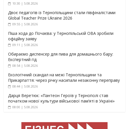
10:30 | 5.08.2026
Двоє педагогів із Тернопільщини стали півфіналістами
Global Teacher Prize Ukraine 2026
09:55 | 5.08.2026
Піша хода до Почаєва: у Тернопільській ОВА зробили
офіційну заяву
09:11 | 5.08.2026
Обираємо диспенсер для пива для домашнього бару:
Експертний гід
08:54 | 5.08.2026
Екологічний скандал на межі Тернопільщини та
Прикарпаття: через річку насипали незаконну переправу
08:44 | 5.08.2026
Дарця Веретюк: «Пантеон Героїв у Тернополі став
початком нової культури військової пам’яті в Україні»
08:00 | 5.08.2026