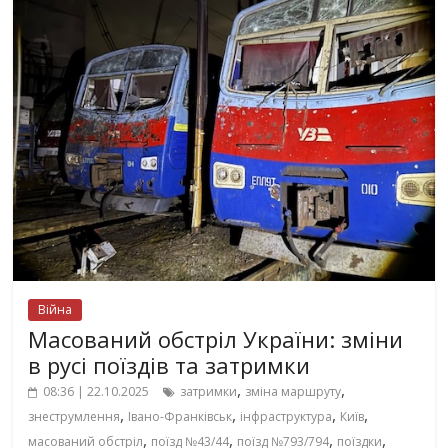
Війна
Масований обстріл України: зміни
в русі поїздів та затримки
,
,
08:36 | 22.10.2025
затримки
зміна маршруту
,
,
,
,
знеструмлення
Івано-Франківськ
інфраструктура
Київ
,
,
,
,
масований обстріл
поїзд №43/44
поїзд №793/794
поїздки