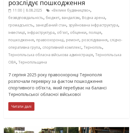
розслідує пошкодження
,
11:00 | 8.08.2025
«Велике будівництво»
,
,
,
,
безвідповідальність
бюджет
вандалізм
Водна арена
,
,
,
громадськість
занедбаний стан
зруйнована інфраструктура
,
,
,
,
,
інвестиції
інфраструктура
об'єкт
обіцянки
поліція
,
,
,
,
пошкодження
правоохоронці
ремонт
розслідування
слідчо-
,
,
,
оперативна група
спортивний комплекс
Тернопіль
,
Тернопільська обласна військова адміністрація
Тернопільська
,
ОВА
Тернопільщина
7 серпня 2025 року правоохоронці Тернополя
розпочали перевірку за фактом пошкодження
спортивного об’єкта, який перебуває на балансі
Тернопільської обласної військової
Читати далі