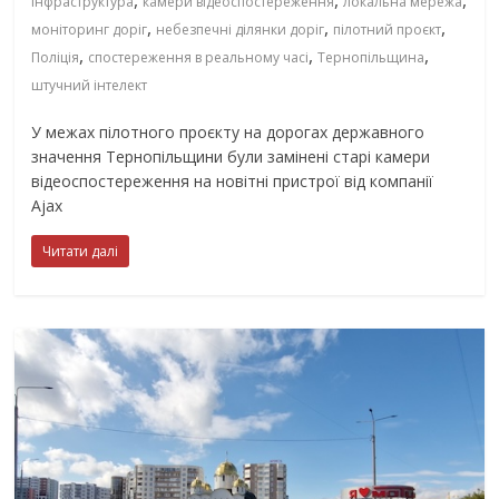
інфраструктура
камери відеоспостереження
локальна мережа
,
,
,
моніторинг доріг
небезпечні ділянки доріг
пілотний проєкт
,
,
,
Поліція
спостереження в реальному часі
Тернопільщина
штучний інтелект
У межах пілотного проєкту на дорогах державного
значення Тернопільщини були замінені старі камери
відеоспостереження на новітні пристрої від компанії
Ajax
Читати далі