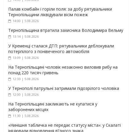
Палав комбайн і горіли поля: за добу рятувальники
Тернопільщини ліквідували вісім пожеж
14:00 | 5.08.2026
Тернопільщина втратила захисника Володимира Вельму
13:14 | 5.08.2026
У Кременці сталася ДТП: рятувальники деблокували
потерпілого з понівеченого автомобіля
13:09 | 5.08.2026
На Тернопільщині чоловік незаконно виловив рибу на
понад 220 тисяч гривень
12:33 | 5.08.2026
У Тернополі патрульні затримали підозрілого чоловіка
12:00 | 5.08.2026
На Тернопільщині закликають не купатися у
заборонених місцях
11:30 | 5.08.2026
«Нинішня табличка не передає статусу міста»: у Скалаті
ініціювали відновлення в’їзного знака