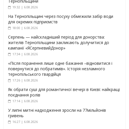
Тернопільщини
19:32 | 6.08.2026
На Тернопільщині через посуху обмежили забір води
для окремих підприємств
18:00 | 6.08.2026
Серпень — найскладніший період для донорства:
жителів Тернопільщини закликають долучитися до
кампанії «ЯСерпневийДонор»
17:34 | 6.08.2026
«Після поранення лише одне бажання –відновитися і
повернутися до побратимів». Історія незламного
тернопільського гвардійця
17:26 | 6.08.2026
Як обрати суші для романтичної вечері в Києві: найкращі
поєднання ролів
17:14 | 6.08.2026
У липні митні надходження зросли на 77мільйонів
гривень
16:27 | 6.08.2026