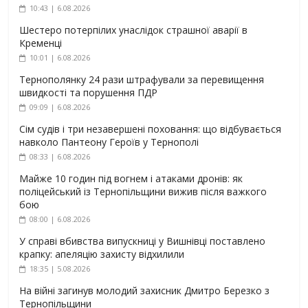
10:43 | 6.08.2026
Шестеро потерпілих унаслідок страшної аварії в
Кременці
10:01 | 6.08.2026
Тернополянку 24 рази штрафували за перевищення
швидкості та порушення ПДР
09:09 | 6.08.2026
Сім судів і три незавершені поховання: що відбувається
навколо Пантеону Героїв у Тернополі
08:33 | 6.08.2026
Майже 10 годин під вогнем і атаками дронів: як
поліцейський із Тернопільщини вижив після важкого
бою
08:00 | 6.08.2026
У справі вбивства випускниці у Вишнівці поставлено
крапку: апеляцію захисту відхилили
18:35 | 5.08.2026
На війні загинув молодий захисник Дмитро Березко з
Тернопільщини