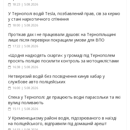
18:23 | 5.08.2026
У Тернополі водій Tesla, позбавлений прав, сів за кермо
у стані наркотичного сп’яніння
18:00 | 5.08.2026
Протікав дах і не працювали душові: на Тернопільщині
лише після перевірки покращили умови для ВПО
17:22 | 5.08.2026
«Щодня надходять скарги»: у громаді під Тернополем
просять поліцію посилити контроль за мотоциклістами
16:38 | 5.08.2026
Нетверезий водій без посвідчення кинув хабар у
службове авто поліцейських
16:00 | 5.08.2026
Спека у Тернополі: де працюють водні парасольки та які
вулиці поливають
15:11 | 5.08.2026
У Кременецькому районі водія, підозрюваного в наїзді
на поліцейського, відправили під домашній арешт
14:33 | 5.08.2026