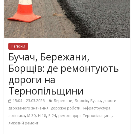
Регіони
Бучач, Бережани,
Борщів: де ремонтують
дороги на
Тернопільщини
,
,
,
15:04 | 23.03.2026
Бережани
Борщів
Бучач
дороги
,
,
,
державного значення
дорожні роботи
інфраструктура
,
,
,
,
,
логістика
М-30
Н-18
Р-24
ремонт доріг Тернопільщина
ямковий ремонт