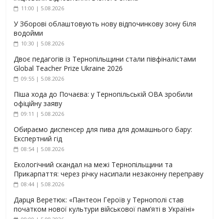
11:00 | 5.08.2026
У Зборові облаштовують нову відпочинкову зону біля
водойми
10:30 | 5.08.2026
Двоє педагогів із Тернопільщини стали півфіналістами
Global Teacher Prize Ukraine 2026
09:55 | 5.08.2026
Піша хода до Почаєва: у Тернопільській ОВА зробили
офіційну заяву
09:11 | 5.08.2026
Обираємо диспенсер для пива для домашнього бару:
Експертний гід
08:54 | 5.08.2026
Екологічний скандал на межі Тернопільщини та
Прикарпаття: через річку насипали незаконну переправу
08:44 | 5.08.2026
Дарця Веретюк: «Пантеон Героїв у Тернополі став
початком нової культури військової пам’яті в Україні»