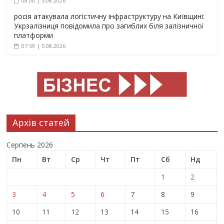
08:00 | 5.08.2026
росія атакувала логістичну інфраструктуру на Київщині:
Укрзалізниця повідомила про загиблих біля залізничної
платформи
07:59 | 5.08.2026
Архів статей
Серпень 2026
Пн
Вт
Ср
Чт
Пт
Сб
Нд
1
2
3
4
5
6
7
8
9
10
11
12
13
14
15
16