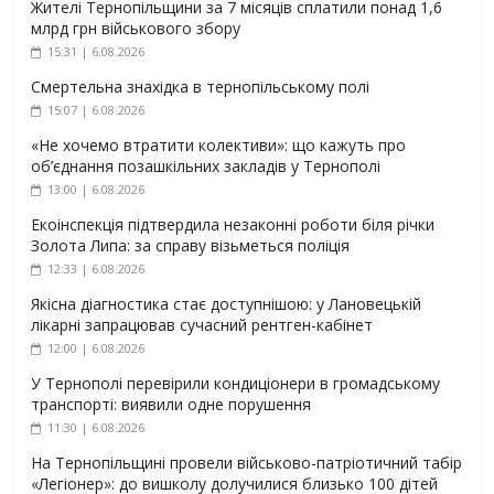
Жителі Тернопільщини за 7 місяців сплатили понад 1,6
млрд грн військового збору
15:31 | 6.08.2026
Смертельна знахідка в тернопільському полі
15:07 | 6.08.2026
«Не хочемо втратити колективи»: що кажуть про
об’єднання позашкільних закладів у Тернополі
13:00 | 6.08.2026
Екоінспекція підтвердила незаконні роботи біля річки
Золота Липа: за справу візьметься поліція
12:33 | 6.08.2026
Якісна діагностика стає доступнішою: у Лановецькій
лікарні запрацював сучасний рентген-кабінет
12:00 | 6.08.2026
У Тернополі перевірили кондиціонери в громадському
транспорті: виявили одне порушення
11:30 | 6.08.2026
На Тернопільщині провели військово-патріотичний табір
«Легіонер»: до вишколу долучилися близько 100 дітей