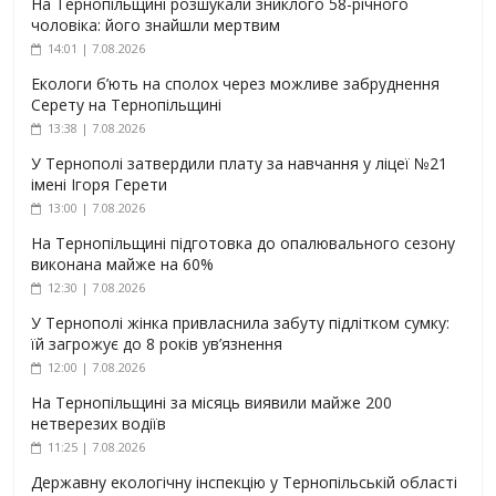
На Тернопільщині розшукали зниклого 58-річного
чоловіка: його знайшли мертвим
14:01 | 7.08.2026
Екологи б’ють на сполох через можливе забруднення
Серету на Тернопільщині
13:38 | 7.08.2026
У Тернополі затвердили плату за навчання у ліцеї №21
імені Ігоря Герети
13:00 | 7.08.2026
На Тернопільщині підготовка до опалювального сезону
виконана майже на 60%
12:30 | 7.08.2026
У Тернополі жінка привласнила забуту підлітком сумку:
їй загрожує до 8 років ув’язнення
12:00 | 7.08.2026
На Тернопільщині за місяць виявили майже 200
нетверезих водіїв
11:25 | 7.08.2026
Державну екологічну інспекцію у Тернопільській області