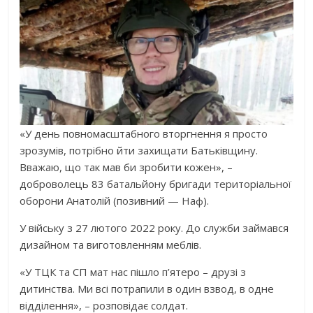
«У день повномасштабного вторгнення я просто
зрозумів, потрібно йти захищати Батьківщину.
Вважаю, що так мав би зробити кожен», –
доброволець 83 батальйону бригади територіальної
оборони Анатолій (позивний — Наф).
У війську з 27 лютого 2022 року. До служби займався
дизайном та виготовленням меблів.
«У ТЦК та СП мат нас пішло п’ятеро – друзі з
дитинства. Ми всі потрапили в один взвод, в одне
відділення», – розповідає солдат.