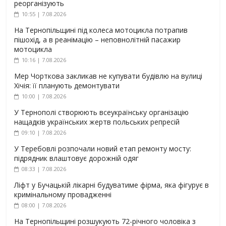
реорганізують
10:55 | 7.08.2026
На Тернопільщині під колеса мотоцикла потрапив
пішохід, а в реанімацію – неповнолітній пасажир
мотоцикла
10:16 | 7.08.2026
Мер Чорткова закликав не купувати будівлю на вулиці
Хічія: її планують демонтувати
10:00 | 7.08.2026
У Тернополі створюють всеукраїнську організацію
нащадків українських жертв польських репресій
09:10 | 7.08.2026
У Теребовлі розпочали новий етап ремонту мосту:
підрядник влаштовує дорожній одяг
08:33 | 7.08.2026
Ліфт у Бучацькій лікарні будуватиме фірма, яка фігурує в
кримінальному провадженні
08:00 | 7.08.2026
На Тернопільщині розшукують 72-річного чоловіка з