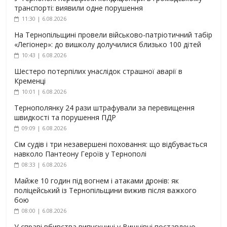
транспорті: виявили одне порушення
11:30 | 6.08.2026
На Тернопільщині провели військово-патріотичний табір
«Легіонер»: до вишколу долучилися близько 100 дітей
10:43 | 6.08.2026
Шестеро потерпілих унаслідок страшної аварії в
Кременці
10:01 | 6.08.2026
Тернополянку 24 рази штрафували за перевищення
швидкості та порушення ПДР
09:09 | 6.08.2026
Сім судів і три незавершені поховання: що відбувається
навколо Пантеону Героїв у Тернополі
08:33 | 6.08.2026
Майже 10 годин під вогнем і атаками дронів: як
поліцейський із Тернопільщини вижив після важкого
бою
08:00 | 6.08.2026
У справі вбивства випускниці у Вишнівці поставлено