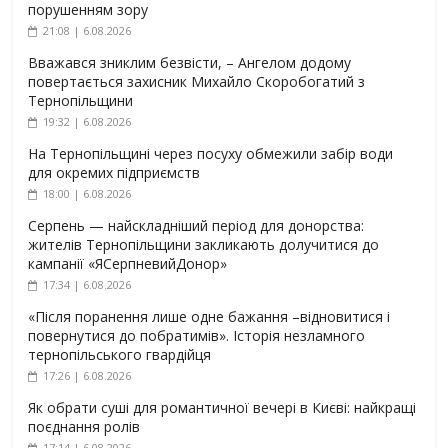
порушенням зору
21:08 | 6.08.2026
Вважався зниклим безвісти, – Ангелом додому
повертається захисник Михайло Скоробогатий з
Тернопільщини
19:32 | 6.08.2026
На Тернопільщині через посуху обмежили забір води
для окремих підприємств
18:00 | 6.08.2026
Серпень — найскладніший період для донорства:
жителів Тернопільщини закликають долучитися до
кампанії «ЯСерпневийДонор»
17:34 | 6.08.2026
«Після поранення лише одне бажання –відновитися і
повернутися до побратимів». Історія незламного
тернопільського гвардійця
17:26 | 6.08.2026
Як обрати суші для романтичної вечері в Києві: найкращі
поєднання ролів
17:14 | 6.08.2026