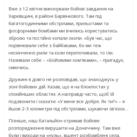
Вже з 12 квітня виконували бойові завдання на
Харківщині, в районі Барвінкового. Там під
багатогодинними обстрілами, прильотами та
фосфорними бомбами ми вчились користуватись
зброєю та постійно копали окопи. «Був час, що
порівнювали себе з байбаками, бо ми теж
нескінченно рили та коли перепочивали, то їли.
Називали себе – «Бойовими хом’яками», – пригадує,
сміючись.
Дружині я довго не розповідав, що знаходжусь у
зоні бойових дій. Казав, що я на блокпостах у
спокійніших областях. А насправді часто, щоб їй
подзвонити і сказати: «У мене все добре. Як ти?» – я
йшов 2-3 кілометри під обстрілами, шукаючи зв’язок…
Пізніше, наш батальйон отримав бойове
розпорядження вирушити на Донеччину. Там вже
були і виходи на «нуль», вщент розбомблені села,