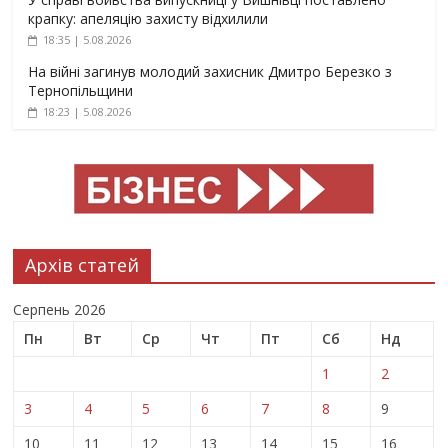
крапку: апеляцію захисту відхилили
18:35 | 5.08.2026
На війні загинув молодий захисник Дмитро Березко з
Тернопільщини
18:23 | 5.08.2026
Архів статей
Серпень 2026
Пн
Вт
Ср
Чт
Пт
Сб
Нд
1
2
3
4
5
6
7
8
9
10
11
12
13
14
15
16