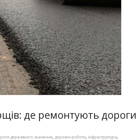
рщів: де ремонтують дороги
,
,
,
роги державного значення
дорожні роботи
інфраструктура