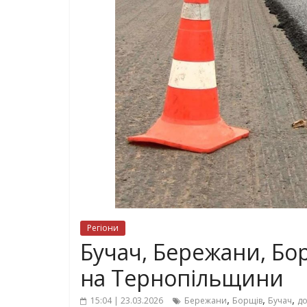
Регіони
Бучач, Бережани, Бо
на Тернопільщини
,
,
,
15:04 | 23.03.2026
Бережани
Борщів
Бучач
до