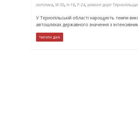
,
,
,
,
логістика
М-30
Н-18
Р-24
ремонт доріг Тернопільщ
У Тернопільській області нарощують темпи вик
автошляхах державного значення з інтенсивним
Читати далі