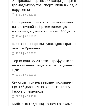
У Тернополі перевірили кондиціонери в
громадському транспорті: виявили одне
порушення
11:30 | 6.08.2026
На Тернопільщині провели військово-
патріотичний табір «Легіонер»: до
вишколу долучилися близько 100 дітей
10:43 | 6.08.2026
Шестеро потерпілих унаслідок страшної
аварії в Кременці
10:01 | 6.08.2026
Тернополянку 24 рази штрафували за
перевищення швидкості та порушення
ПДР
09:09 | 6.08.2026
Сім судів і три незавершені поховання:
що відбувається навколо Пантеону
Героїв у Тернополі
08:33 | 6.08.2026
Майже 10 годин під вогнем і атаками