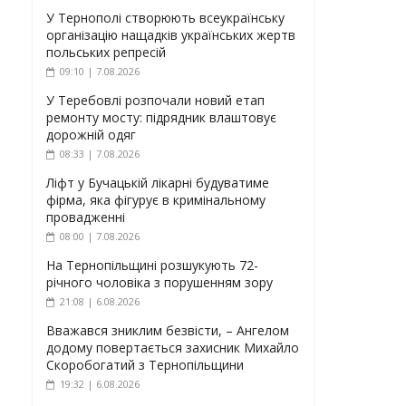
У Тернополі створюють всеукраїнську
організацію нащадків українських жертв
польських репресій
09:10 | 7.08.2026
У Теребовлі розпочали новий етап
ремонту мосту: підрядник влаштовує
дорожній одяг
08:33 | 7.08.2026
Ліфт у Бучацькій лікарні будуватиме
фірма, яка фігурує в кримінальному
провадженні
08:00 | 7.08.2026
На Тернопільщині розшукують 72-
річного чоловіка з порушенням зору
21:08 | 6.08.2026
Вважався зниклим безвісти, – Ангелом
додому повертається захисник Михайло
Скоробогатий з Тернопільщини
19:32 | 6.08.2026