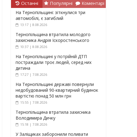
Останні
Популярні
Коментарі
На Тернопільщині: зіткнулися три
автомобілі, є загиблий
13:17 | 8.08.2026
Тернопільщина втратила молодого
захисника Андрія Іскоростенського
10:37 | 8.08.2026
На Тернопільщині у потрійній ДТП
постраждали троє людей, серед них
дитина
17:27 | 7.08.2026
На Тернопільщині державі повернули
недобудований 90-квартирний будинок
вартістю понад 50 млн грн
15:55 | 7.08.2026
Тернопільщина втратила захисника
Володимира Дичку
15:18 | 7.08.2026
У Заліщиках заборонили поливати