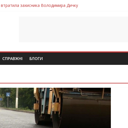
 втратила захисника Володимира Дичку
лим безвісти, – Ангелом додому повертається захисник Михайло
ув молодий захисник Дмитро Березко з Тернопільщини
 втратила захисника Володимира Вельму
втратила молодого захисника Андрія Іскоростенського
СПРАВЖНІ
БЛОГИ