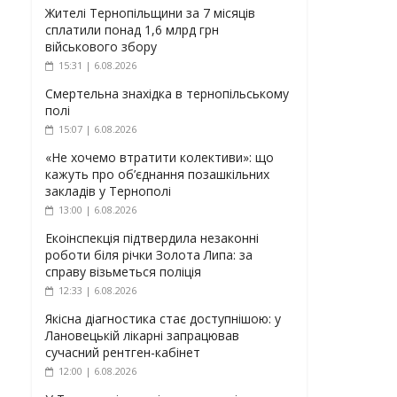
Жителі Тернопільщини за 7 місяців
сплатили понад 1,6 млрд грн
військового збору
15:31 | 6.08.2026
Смертельна знахідка в тернопільському
полі
15:07 | 6.08.2026
«Не хочемо втратити колективи»: що
кажуть про об’єднання позашкільних
закладів у Тернополі
13:00 | 6.08.2026
Екоінспекція підтвердила незаконні
роботи біля річки Золота Липа: за
справу візьметься поліція
12:33 | 6.08.2026
Якісна діагностика стає доступнішою: у
Лановецькій лікарні запрацював
сучасний рентген-кабінет
12:00 | 6.08.2026