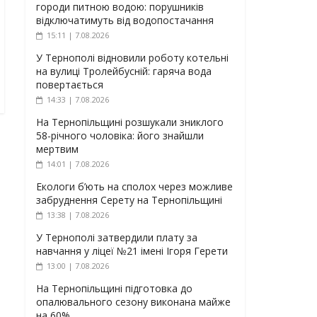
городи питною водою: порушників
відключатимуть від водопостачання
15:11 | 7.08.2026
У Тернополі відновили роботу котельні
на вулиці Тролейбусній: гаряча вода
повертається
14:33 | 7.08.2026
На Тернопільщині розшукали зниклого
58-річного чоловіка: його знайшли
мертвим
14:01 | 7.08.2026
Екологи б’ють на сполох через можливе
забруднення Серету на Тернопільщині
13:38 | 7.08.2026
У Тернополі затвердили плату за
навчання у ліцеї №21 імені Ігоря Герети
13:00 | 7.08.2026
На Тернопільщині підготовка до
опалювального сезону виконана майже
на 60%