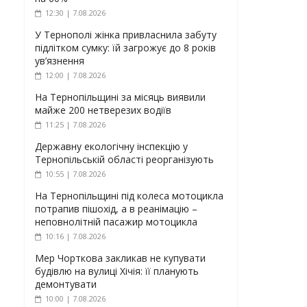
12:30 | 7.08.2026
У Тернополі жінка привласнила забуту
підлітком сумку: їй загрожує до 8 років
ув’язнення
12:00 | 7.08.2026
На Тернопільщині за місяць виявили
майже 200 нетверезих водіїв
11:25 | 7.08.2026
Державну екологічну інспекцію у
Тернопільській області реорганізують
10:55 | 7.08.2026
На Тернопільщині під колеса мотоцикла
потрапив пішохід, а в реанімацію –
неповнолітній пасажир мотоцикла
10:16 | 7.08.2026
Мер Чорткова закликав не купувати
будівлю на вулиці Хічія: її планують
демонтувати
10:00 | 7.08.2026