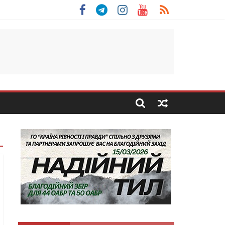
 Скоробогатий з Тернопільщини