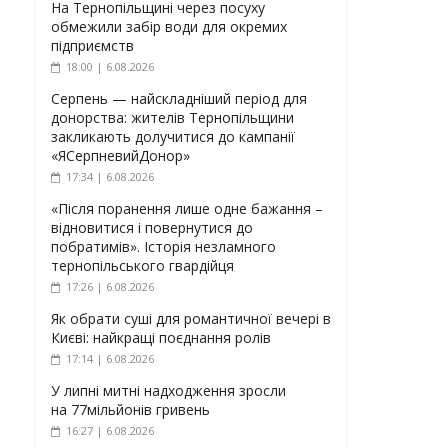
На Тернопільщині через посуху
обмежили забір води для окремих
підприємств
18:00 | 6.08.2026
Серпень — найскладніший період для
донорства: жителів Тернопільщини
закликають долучитися до кампанії
«ЯСерпневийДонор»
17:34 | 6.08.2026
«Після поранення лише одне бажання –
відновитися і повернутися до
побратимів». Історія незламного
тернопільського гвардійця
17:26 | 6.08.2026
Як обрати суші для романтичної вечері в
Києві: найкращі поєднання ролів
17:14 | 6.08.2026
У липні митні надходження зросли
на 77мільйонів гривень
16:27 | 6.08.2026