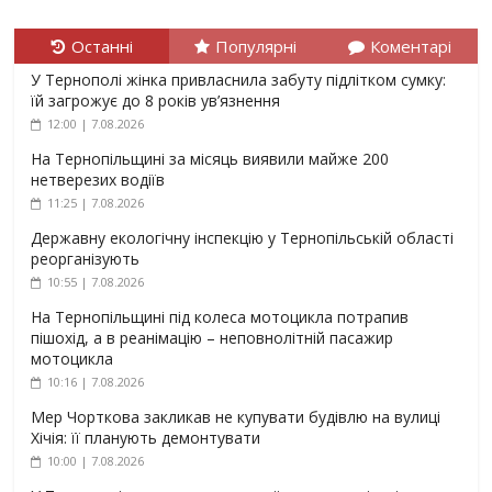
Останні
Популярні
Коментарі
У Тернополі жінка привласнила забуту підлітком сумку:
їй загрожує до 8 років ув’язнення
12:00 | 7.08.2026
На Тернопільщині за місяць виявили майже 200
нетверезих водіїв
11:25 | 7.08.2026
Державну екологічну інспекцію у Тернопільській області
реорганізують
10:55 | 7.08.2026
На Тернопільщині під колеса мотоцикла потрапив
пішохід, а в реанімацію – неповнолітній пасажир
мотоцикла
10:16 | 7.08.2026
Мер Чорткова закликав не купувати будівлю на вулиці
Хічія: її планують демонтувати
10:00 | 7.08.2026