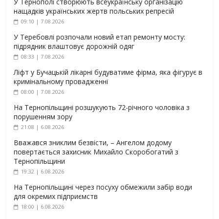
У Тернополі створюють всеукраїнську організацію
нащадків українських жертв польських репресій
09:10 | 7.08.2026
У Теребовлі розпочали новий етап ремонту мосту:
підрядник влаштовує дорожній одяг
08:33 | 7.08.2026
Ліфт у Бучацькій лікарні будуватиме фірма, яка фігурує в
кримінальному провадженні
08:00 | 7.08.2026
На Тернопільщині розшукують 72-річного чоловіка з
порушенням зору
21:08 | 6.08.2026
Вважався зниклим безвісти, – Ангелом додому
повертається захисник Михайло Скоробогатий з
Тернопільщини
19:32 | 6.08.2026
На Тернопільщині через посуху обмежили забір води
для окремих підприємств
18:00 | 6.08.2026