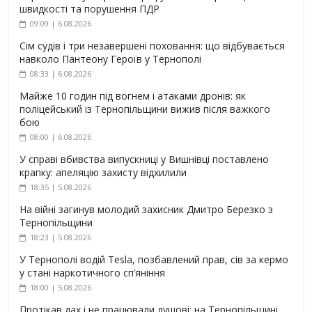
швидкості та порушення ПДР
09:09 | 6.08.2026
Сім судів і три незавершені поховання: що відбувається
навколо Пантеону Героїв у Тернополі
08:33 | 6.08.2026
Майже 10 годин під вогнем і атаками дронів: як
поліцейський із Тернопільщини вижив після важкого
бою
08:00 | 6.08.2026
У справі вбивства випускниці у Вишнівці поставлено
крапку: апеляцію захисту відхилили
18:35 | 5.08.2026
На війні загинув молодий захисник Дмитро Березко з
Тернопільщини
18:23 | 5.08.2026
У Тернополі водій Tesla, позбавлений прав, сів за кермо
у стані наркотичного сп’яніння
18:00 | 5.08.2026
Протікав дах і не працювали душові: на Тернопільщині