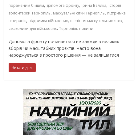
,
,
,
пораненим бійцям
допомога фронту
Ірина Велика
історія
,
,
волонтерки Тернопіль
маскувальні сітки Тернопіль
підтримка
,
,
,
ветеранів
підтримка військових
плетіння маскувальних сіток
,
смаколики для військових
Тернопіль новини
Допомога фронту починається не завжди з великих
зборів чи масштабних проєктів. Часто вона
народжується з простого рішення — не залишатися
Читати далі