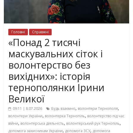
Головні
Справжні
«Понад 2 тисячі
маскувальних сіток і
волонтерство без
вихідних»: історія
тернополянки Ірини
Великої
,
,
09:11 | 8.07.2026
Будь взаємно
волонтери Тернополя
,
,
волонтери України
волонтерка Тернопіль
волонтерство під час
,
,
,
війни
волонтерська діяльність
волонтерський рух Тернопіль
,
,
допомога захисникам України
допомога ЗСУ
допомога