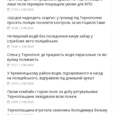
лише після перевірки покращили умови для ВПО
17:22 | 5.08.2026
«Щодня надходять скарги»: у громаді під Тернополем
просять поліцію посилити контроль за мотоциклістами
16:38 | 5.08.2026
Нетверезий водій без посвідчення кинув хабар у
службове авто поліцейських
16:00 | 5.08.2026
Спека у Тернополі: де працюють водні парасольки та які
вулиці поливають
15:11 | 5.08.2026
У Кременецькому районі водія, підозрюваного в наїзді
на поліцейського, відправили під домашній арешт
14:33 | 5.08.2026
Палав комбайн і горіли поля: за добу рятувальники
Тернопільщини ліквідували вісім пожеж
14:00 | 5.08.2026
Тернопільщина втратила захисника Володимира Вельму