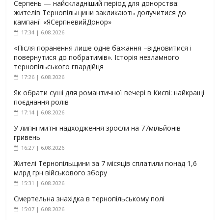
Серпень — найскладніший період для донорства:
жителів Тернопільщини закликають долучитися до
кампанії «ЯСерпневийДонор»
17:34 | 6.08.2026
«Після поранення лише одне бажання –відновитися і
повернутися до побратимів». Історія незламного
тернопільського гвардійця
17:26 | 6.08.2026
Як обрати суші для романтичної вечері в Києві: найкращі
поєднання ролів
17:14 | 6.08.2026
У липні митні надходження зросли на 77мільйонів
гривень
16:27 | 6.08.2026
Жителі Тернопільщини за 7 місяців сплатили понад 1,6
млрд грн військового збору
15:31 | 6.08.2026
Смертельна знахідка в тернопільському полі
15:07 | 6.08.2026