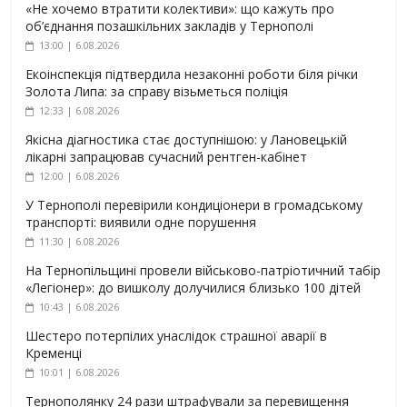
«Не хочемо втратити колективи»: що кажуть про
об’єднання позашкільних закладів у Тернополі
13:00 | 6.08.2026
Екоінспекція підтвердила незаконні роботи біля річки
Золота Липа: за справу візьметься поліція
12:33 | 6.08.2026
Якісна діагностика стає доступнішою: у Лановецькій
лікарні запрацював сучасний рентген-кабінет
12:00 | 6.08.2026
У Тернополі перевірили кондиціонери в громадському
транспорті: виявили одне порушення
11:30 | 6.08.2026
На Тернопільщині провели військово-патріотичний табір
«Легіонер»: до вишколу долучилися близько 100 дітей
10:43 | 6.08.2026
Шестеро потерпілих унаслідок страшної аварії в
Кременці
10:01 | 6.08.2026
Тернополянку 24 рази штрафували за перевищення