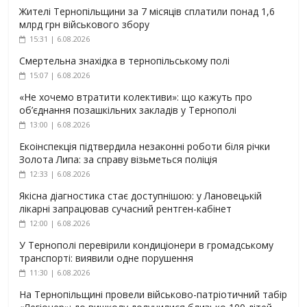
Жителі Тернопільщини за 7 місяців сплатили понад 1,6
млрд грн військового збору
15:31 | 6.08.2026
Смертельна знахідка в тернопільському полі
15:07 | 6.08.2026
«Не хочемо втратити колективи»: що кажуть про
об’єднання позашкільних закладів у Тернополі
13:00 | 6.08.2026
Екоінспекція підтвердила незаконні роботи біля річки
Золота Липа: за справу візьметься поліція
12:33 | 6.08.2026
Якісна діагностика стає доступнішою: у Лановецькій
лікарні запрацював сучасний рентген-кабінет
12:00 | 6.08.2026
У Тернополі перевірили кондиціонери в громадському
транспорті: виявили одне порушення
11:30 | 6.08.2026
На Тернопільщині провели військово-патріотичний табір