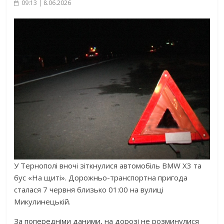
09:13 | 8.06.2026
У Тернополі вночі зіткнулися автомобіль BMW X3 та
бус «На щиті». Дорожньо-транспортна пригода
сталася 7 червня близько 01:00 на вулиці
Микулинецькій.
За попередніми даними, на дорозі не розминулися