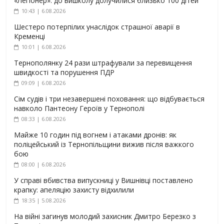
«Легіонер»: до вишколу долучилися близько 100 дітей
10:43 | 6.08.2026
Шестеро потерпілих унаслідок страшної аварії в
Кременці
10:01 | 6.08.2026
Тернополянку 24 рази штрафували за перевищення
швидкості та порушення ПДР
09:09 | 6.08.2026
Сім судів і три незавершені поховання: що відбувається
навколо Пантеону Героїв у Тернополі
08:33 | 6.08.2026
Майже 10 годин під вогнем і атаками дронів: як
поліцейський із Тернопільщини вижив після важкого
бою
08:00 | 6.08.2026
У справі вбивства випускниці у Вишнівці поставлено
крапку: апеляцію захисту відхилили
18:35 | 5.08.2026
На війні загинув молодий захисник Дмитро Березко з