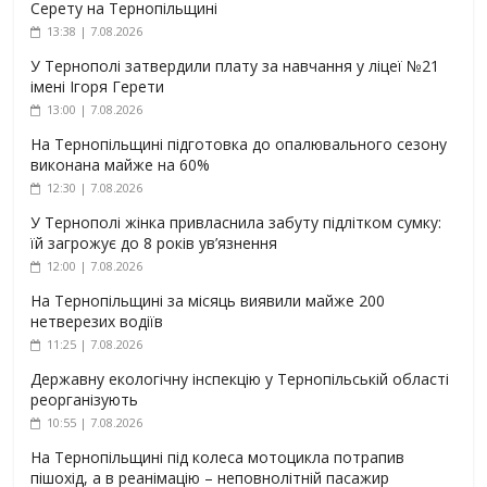
Серету на Тернопільщині
13:38 | 7.08.2026
У Тернополі затвердили плату за навчання у ліцеї №21
імені Ігоря Герети
13:00 | 7.08.2026
На Тернопільщині підготовка до опалювального сезону
виконана майже на 60%
12:30 | 7.08.2026
У Тернополі жінка привласнила забуту підлітком сумку:
їй загрожує до 8 років ув’язнення
12:00 | 7.08.2026
На Тернопільщині за місяць виявили майже 200
нетверезих водіїв
11:25 | 7.08.2026
Державну екологічну інспекцію у Тернопільській області
реорганізують
10:55 | 7.08.2026
На Тернопільщині під колеса мотоцикла потрапив
пішохід, а в реанімацію – неповнолітній пасажир