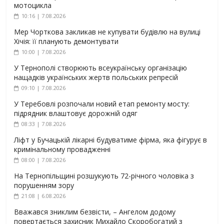
мотоцикла
10:16 | 7.08.2026
Мер Чорткова закликав не купувати будівлю на вулиці
Хічія: її планують демонтувати
10:00 | 7.08.2026
У Тернополі створюють всеукраїнську організацію
нащадків українських жертв польських репресій
09:10 | 7.08.2026
У Теребовлі розпочали новий етап ремонту мосту:
підрядник влаштовує дорожній одяг
08:33 | 7.08.2026
Ліфт у Бучацькій лікарні будуватиме фірма, яка фігурує в
кримінальному провадженні
08:00 | 7.08.2026
На Тернопільщині розшукують 72-річного чоловіка з
порушенням зору
21:08 | 6.08.2026
Вважався зниклим безвісти, – Ангелом додому
повертається захисник Михайло Скоробогатий з