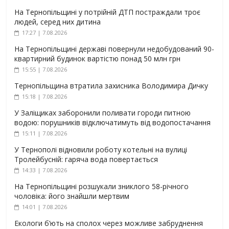
На Тернопільщині у потрійній ДТП постраждали троє
людей, серед них дитина
17:27 | 7.08.2026
На Тернопільщині державі повернули недобудований 90-
квартирний будинок вартістю понад 50 млн грн
15:55 | 7.08.2026
Тернопільщина втратила захисника Володимира Дичку
15:18 | 7.08.2026
У Заліщиках заборонили поливати городи питною
водою: порушників відключатимуть від водопостачання
15:11 | 7.08.2026
У Тернополі відновили роботу котельні на вулиці
Тролейбусній: гаряча вода повертається
14:33 | 7.08.2026
На Тернопільщині розшукали зниклого 58-річного
чоловіка: його знайшли мертвим
14:01 | 7.08.2026
Екологи б’ють на сполох через можливе забруднення