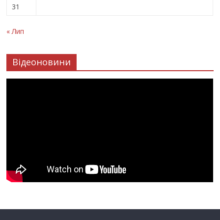
31
« Лип
Відеоновини