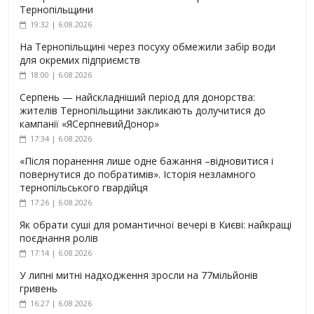
Тернопільщини
19:32 | 6.08.2026
На Тернопільщині через посуху обмежили забір води
для окремих підприємств
18:00 | 6.08.2026
Серпень — найскладніший період для донорства:
жителів Тернопільщини закликають долучитися до
кампанії «ЯСерпневийДонор»
17:34 | 6.08.2026
«Після поранення лише одне бажання –відновитися і
повернутися до побратимів». Історія незламного
тернопільського гвардійця
17:26 | 6.08.2026
Як обрати суші для романтичної вечері в Києві: найкращі
поєднання ролів
17:14 | 6.08.2026
У липні митні надходження зросли на 77мільйонів
гривень
16:27 | 6.08.2026