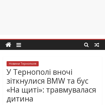
Новини Тернополя
У Тернополі вночі
зіткнулися BMW та бус
«На щиті»: травмувалася
дитина