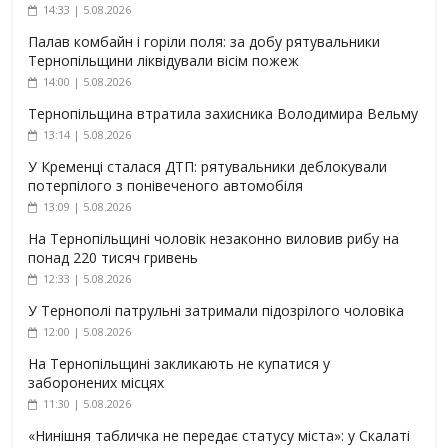
14:33 | 5.08.2026
Палав комбайн і горіли поля: за добу рятувальники
Тернопільщини ліквідували вісім пожеж
14:00 | 5.08.2026
Тернопільщина втратила захисника Володимира Вельму
13:14 | 5.08.2026
У Кременці сталася ДТП: рятувальники деблокували
потерпілого з понівеченого автомобіля
13:09 | 5.08.2026
На Тернопільщині чоловік незаконно виловив рибу на
понад 220 тисяч гривень
12:33 | 5.08.2026
У Тернополі патрульні затримали підозрілого чоловіка
12:00 | 5.08.2026
На Тернопільщині закликають не купатися у
заборонених місцях
11:30 | 5.08.2026
«Нинішня табличка не передає статусу міста»: у Скалаті