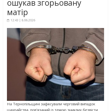
ошукав згорьовану
матір
12:43 | 8.06.2026
На Тернопільщині зафіксували черговий випадок
шахрайства, пов’язаний із темою зниклих безвісти