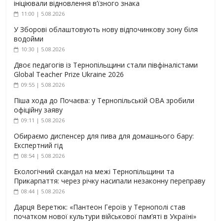
ініціювали відновлення в’їзного знака
11:00 | 5.08.2026
У Зборові облаштовують нову відпочинкову зону біля
водойми
10:30 | 5.08.2026
Двоє педагогів із Тернопільщини стали півфіналістами
Global Teacher Prize Ukraine 2026
09:55 | 5.08.2026
Піша хода до Почаєва: у Тернопільській ОВА зробили
офіційну заяву
09:11 | 5.08.2026
Обираємо диспенсер для пива для домашнього бару:
Експертний гід
08:54 | 5.08.2026
Екологічний скандал на межі Тернопільщини та
Прикарпаття: через річку насипали незаконну переправу
08:44 | 5.08.2026
Дарця Веретюк: «Пантеон Героїв у Тернополі став
початком нової культури військової пам’яті в Україні»