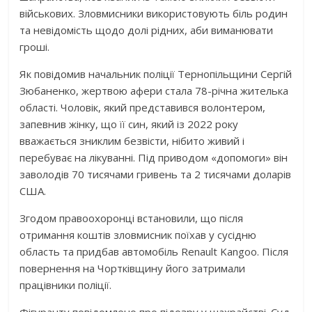
військових. Зловмисники використовують біль родин
та невідомість щодо долі рідних, аби виманювати
гроші.
Як повідомив начальник поліції Тернопільщини Сергій
Зюбаненко, жертвою афери стала 78-річна жителька
області. Чоловік, який представився волонтером,
запевнив жінку, що її син, який із 2022 року
вважається зниклим безвісти, нібито живий і
перебуває на лікуванні. Під приводом «допомоги» він
заволодів 70 тисячами гривень та 2 тисячами доларів
США.
Згодом правоохоронці встановили, що після
отримання коштів зловмисник поїхав у сусідню
область та придбав автомобіль Renault Kangoo. Після
повернення на Чортківщину його затримали
працівники поліції.
Фігуранту повідомлено про підозру у шахрайстві. Суд