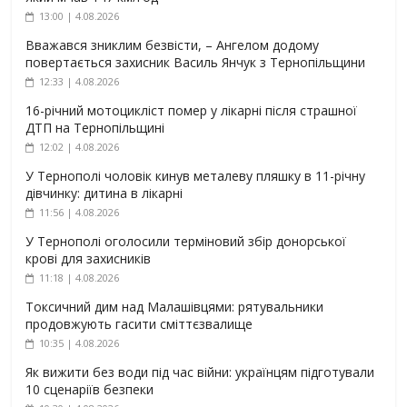
13:00 | 4.08.2026
Вважався зниклим безвісти, – Ангелом додому
повертається захисник Василь Янчук з Тернопільщини
12:33 | 4.08.2026
16-річний мотоцикліст помер у лікарні після страшної
ДТП на Тернопільщині
12:02 | 4.08.2026
У Тернополі чоловік кинув металеву пляшку в 11-річну
дівчинку: дитина в лікарні
11:56 | 4.08.2026
У Тернополі оголосили терміновий збір донорської
крові для захисників
11:18 | 4.08.2026
Токсичний дим над Малашівцями: рятувальники
продовжують гасити сміттєзвалище
10:35 | 4.08.2026
Як вижити без води під час війни: українцям підготували
10 сценаріїв безпеки