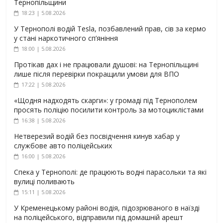
Тернопільщини
18:23 | 5.08.2026
У Тернополі водій Tesla, позбавлений прав, сів за кермо
у стані наркотичного сп’яніння
18:00 | 5.08.2026
Протікав дах і не працювали душові: на Тернопільщині
лише після перевірки покращили умови для ВПО
17:22 | 5.08.2026
«Щодня надходять скарги»: у громаді під Тернополем
просять поліцію посилити контроль за мотоциклістами
16:38 | 5.08.2026
Нетверезий водій без посвідчення кинув хабар у
службове авто поліцейських
16:00 | 5.08.2026
Спека у Тернополі: де працюють водні парасольки та які
вулиці поливають
15:11 | 5.08.2026
У Кременецькому районі водія, підозрюваного в наїзді
на поліцейського, відправили під домашній арешт