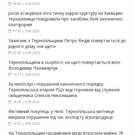
08:00 | 5.08.2026
росія атакувала логістичну інфраструктуру на Київщині:
Укрзалізниця повідомила про загиблих біля залізничної
платформи
07:59 | 5.08.2026
Захисник з Тернопільщини Петро Федів повертається до
рідного дому «на щиті»
20:28 | 4.08.2026
Тернопільщина в скорботі: на щиті повертається воїн
Володимир Паламарчук
19:17 | 4.08.2026
За непослух і порушення канонічного порядку:
Тернопільська єпархія ПЦУ відсторонили від служіння
священника Олексія Николишина
18:28 | 4.08.2026
Фіктивний покупець у Чехії: Тернопільська митниця
викрила порушення під час експорту агропродукції
16:30 | 4.08.2026
На Тернопільщині продавчиня меду втратила майже 70