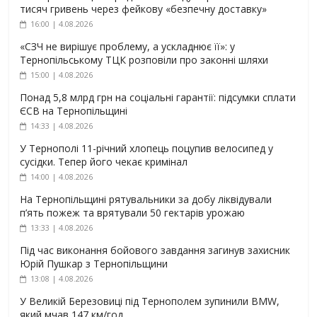
тисяч гривень через фейкову «безпечну доставку»
16:00 | 4.08.2026
«СЗЧ не вирішує проблему, а ускладнює її»: у
Тернопільському ТЦК розповіли про законні шляхи
15:00 | 4.08.2026
Понад 5,8 млрд грн на соціальні гарантії: підсумки сплати
ЄСВ на Тернопільщині
14:33 | 4.08.2026
У Тернополі 11-річний хлопець поцупив велосипед у
сусідки. Тепер його чекає кримінал
14:00 | 4.08.2026
На Тернопільщині рятувальники за добу ліквідували
п’ять пожеж та врятували 50 гектарів урожаю
13:33 | 4.08.2026
Під час виконання бойового завдання загинув захисник
Юрій Пушкар з Тернопільщини
13:08 | 4.08.2026
У Великій Березовиці під Тернополем зупинили BMW,
який мчав 147 км/год