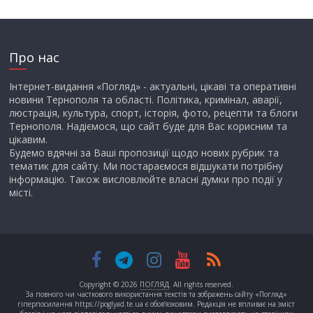
Про нас
Інтернет-видання «Погляд» - актуальні, цікаві та оперативні
новини Тернополя та області. Політика, кримінал, аварії,
люстрація, культура, спорт, історія, фото, рецепти та блоги
Тернополя. Надіємося, що сайт буде для Вас корисним та
цікавим.
Будемо вдячні за Ваші пропозиції щодо нових рубрик та
тематик для сайту. Ми постараємося відшукати потрібну
інформацію. Також висловлюйте власні думки про події у
місті.
Copyright © 2026
ПОГЛЯД
. All rights reserved.
За повного чи часткового використання текстів та зображень сайту «Погляд»
гіперпосилання https://poglyad.te.ua є обов’язковим. Редакція не впливає на зміст