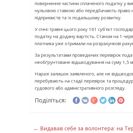
повернення частини сплаченого податку у ви
нульовою ставкою або передбачають право на
підприємств та їх подальшому розвитку.
У січні-травні цього року 161 суб’єкт господ
податку на додану вартість. Станом на 1 чер
платника уже отримали на розрахункові раху
За результатами проведених перевірок подат
необґрунтоване відшкодування на суму 1,5 м
Наразі залишок заявленого, але не відшкодо
перебувають на стадії перевірок та процедур
судового або адміністративного розгляду.
Поділіться:
←
Видавав себе за волонтера: на Т