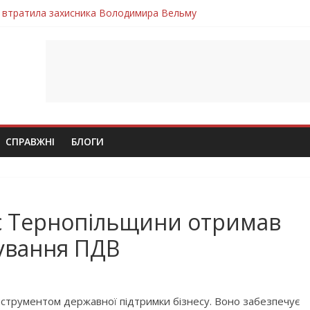
 втратила захисника Володимира Вельму
нопільщини Петро Федів повертається до рідного дому «на щиті»
в скорботі: на щиті повертається воїн Володимир Паламарчук
ння бойового завдання загинув захисник Юрій Пушкар з Тернопі
ув молодий захисник Дмитро Березко з Тернопільщини
СПРАВЖНІ
БЛОГИ
ес Тернопільщини отримав
ування ПДВ
трументом державної підтримки бізнесу. Воно забезпечує