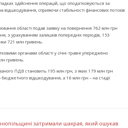
падках здійснення операцій, що оподатковуються за
 відшкодування, сприяючи стабільності фінансових потоків
арювання області подав заявку на повернення 762 млн грн
вня, з урахуванням залишків попередніх періодів, 153
нки 721 млн гривень.
ковими органами області у січні-травні упереджено
лн гривень.
ваного ПДВ становить 195 млн грн, з яких 179 млн грн
 бюджетного відшкодування, а 16 млн грн – на стадії
ернопільщині затримали шахрая, який ошукав