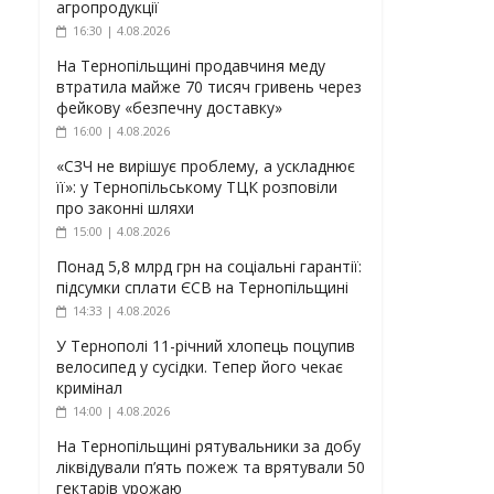
агропродукції
16:30 | 4.08.2026
На Тернопільщині продавчиня меду
втратила майже 70 тисяч гривень через
фейкову «безпечну доставку»
16:00 | 4.08.2026
«СЗЧ не вирішує проблему, а ускладнює
її»: у Тернопільському ТЦК розповіли
про законні шляхи
15:00 | 4.08.2026
Понад 5,8 млрд грн на соціальні гарантії:
підсумки сплати ЄСВ на Тернопільщині
14:33 | 4.08.2026
У Тернополі 11-річний хлопець поцупив
велосипед у сусідки. Тепер його чекає
кримінал
14:00 | 4.08.2026
На Тернопільщині рятувальники за добу
ліквідували п’ять пожеж та врятували 50
гектарів урожаю