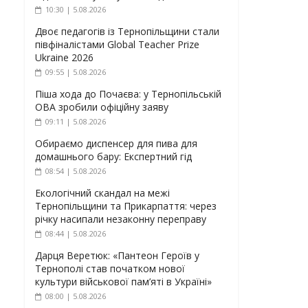
10:30 | 5.08.2026
Двоє педагогів із Тернопільщини стали
півфіналістами Global Teacher Prize
Ukraine 2026
09:55 | 5.08.2026
Піша хода до Почаєва: у Тернопільській
ОВА зробили офіційну заяву
09:11 | 5.08.2026
Обираємо диспенсер для пива для
домашнього бару: Експертний гід
08:54 | 5.08.2026
Екологічний скандал на межі
Тернопільщини та Прикарпаття: через
річку насипали незаконну переправу
08:44 | 5.08.2026
Дарця Веретюк: «Пантеон Героїв у
Тернополі став початком нової
культури військової пам’яті в Україні»
08:00 | 5.08.2026