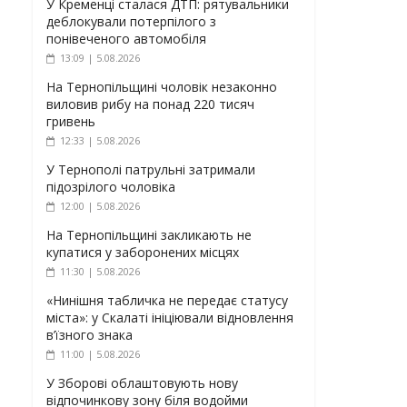
У Кременці сталася ДТП: рятувальники
деблокували потерпілого з
понівеченого автомобіля
13:09 | 5.08.2026
На Тернопільщині чоловік незаконно
виловив рибу на понад 220 тисяч
гривень
12:33 | 5.08.2026
У Тернополі патрульні затримали
підозрілого чоловіка
12:00 | 5.08.2026
На Тернопільщині закликають не
купатися у заборонених місцях
11:30 | 5.08.2026
«Нинішня табличка не передає статусу
міста»: у Скалаті ініціювали відновлення
в’їзного знака
11:00 | 5.08.2026
У Зборові облаштовують нову
відпочинкову зону біля водойми