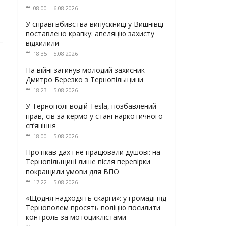
08:00 | 6.08.2026
У справі вбивства випускниці у Вишнівці
поставлено крапку: апеляцію захисту
відхилили
18:35 | 5.08.2026
На війні загинув молодий захисник
Дмитро Березко з Тернопільщини
18:23 | 5.08.2026
У Тернополі водій Tesla, позбавлений
прав, сів за кермо у стані наркотичного
сп’яніння
18:00 | 5.08.2026
Протікав дах і не працювали душові: на
Тернопільщині лише після перевірки
покращили умови для ВПО
17:22 | 5.08.2026
«Щодня надходять скарги»: у громаді під
Тернополем просять поліцію посилити
контроль за мотоциклістами