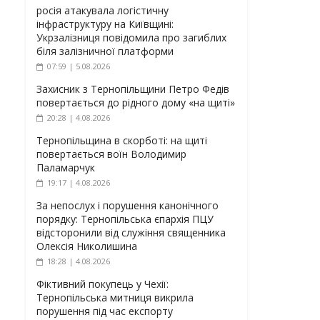
росія атакувала логістичну
інфраструктуру на Київщині:
Укрзалізниця повідомила про загиблих
біля залізничної платформи
07:59 | 5.08.2026
Захисник з Тернопільщини Петро Федів
повертається до рідного дому «на щиті»
20:28 | 4.08.2026
Тернопільщина в скорботі: на щиті
повертається воїн Володимир
Паламарчук
19:17 | 4.08.2026
За непослух і порушення канонічного
порядку: Тернопільська єпархія ПЦУ
відсторонили від служіння священника
Олексія Николишина
18:28 | 4.08.2026
Фіктивний покупець у Чехії:
Тернопільська митниця викрила
порушення під час експорту