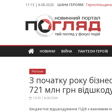
Skip
11:13 | 6.08.2026
ШАНА ГЕРОЯМ:
Тернопільщина
to
Захисник з Тер
content
ПОГЛЯД
Тернопільщина 
Під час викона
На війні загин
Новини
Тернополя.
Тернопільські
новини
НОВИНИ
ВІЙНА
ПАНТЕОН ГЕРОЇВ
та
події
Регіони
З початку року бізн
721 млн грн відшкод
13:33 | 8.06.2026
Бюджетне відшкодування ПДВ є важливим інс