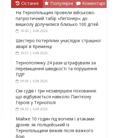
Останні
Популярні
Коментарі
На Тернопільщині провели військово-
патріотичний табір «Легіонер»: до
вишколу долучилися близько 100 дітей
10:43 | 6.08.2026
Шестеро потерпілих унаслідок страшної
аварії в Кременці
10:01 | 6.08.2026
Тернополянку 24 рази штрафували за
перевищення швидкості та порушення
ПДР
09:09 | 6.08.2026
Сім судів і три незавершені поховання:
що відбувається навколо Пантеону
Героїв у Тернополі
08:33 | 6.08.2026
Майже 10 годин під вогнем і атаками
дронів: як поліцейський із
Тернопільщини вижив після важкого
бою