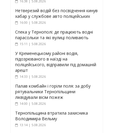
16:38 | 5.08.2026
Нетверезий водій без посвідчення кинув
хабар у службове авто поліцейських
16:00 | 5.08.2026
Спека у Тернополі: де працюють водні
парасольки та які вулиці поливають
15:11 | 5.08.2026
У Кременецькому районі водія,
підозрюваного в наїзді на
поліцейського, відправили під домашній
арешт
14:33 | 5.08.2026
Палав комбайн і горіли поля: за добу
рятувальники Тернопільщини
ліквідували вісім пожеж
14:00 | 5.08.2026
Тернопільщина втратила захисника
Володимира Вельму
13:14 | 5.08.2026