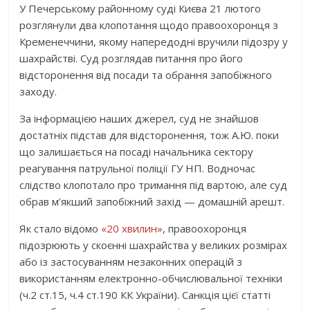
У Печерському районному суді Києва 21 лютого
розглянули два клопотання щодо правоохоронця з
Кременеччини, якому напередодні вручили підозру у
шахрайстві. Суд розглядав питання про його
відсторонення від посади та обрання запобіжного
заходу.
За інформацією наших джерел, суд не знайшов
достатніх підстав для відсторонення, тож А.Ю. поки
що залишається на посаді начальника сектору
реагування патрульної поліції ГУ НП. Водночас
слідство клопотало про тримання під вартою, але суд
обрав м’якший запобіжний захід — домашній арешт.
Як стало відомо
«20 хвилин»
, правоохоронця
підозрюють у скоєнні шахрайства у великих розмірах
або із застосуванням незаконних операцій з
використанням електронно-обчислювальної техніки
(ч.2 ст.15, ч.4 ст.190 КК України). Санкція цієї статті