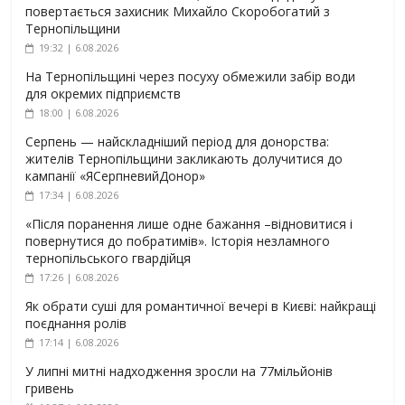
повертається захисник Михайло Скоробогатий з
Тернопільщини
19:32 | 6.08.2026
На Тернопільщині через посуху обмежили забір води
для окремих підприємств
18:00 | 6.08.2026
Серпень — найскладніший період для донорства:
жителів Тернопільщини закликають долучитися до
кампанії «ЯСерпневийДонор»
17:34 | 6.08.2026
«Після поранення лише одне бажання –відновитися і
повернутися до побратимів». Історія незламного
тернопільського гвардійця
17:26 | 6.08.2026
Як обрати суші для романтичної вечері в Києві: найкращі
поєднання ролів
17:14 | 6.08.2026
У липні митні надходження зросли на 77мільйонів
гривень