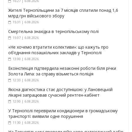
16:27 | 6.08.2026
Жителі Тернопільщини за 7 місяців сплатили понад 1,6
млрд грн військового збору
15:31 | 6.08.2026
Смертельна знахідка в тернопільському полі
15:07 | 6.08.2026
«Не хочемо втратити колективи»: що кажуть про
об’єднання позашкільних закладів у Тернополі
13:00 | 6.08.2026
Екоінспекція підтвердила незаконні роботи біля річки
Золота Липа: за справу візьметься поліція
12:33 | 6.08.2026
Якісна діагностика стає доступнішою: у Лановецькій
лікарні запрацював сучасний рентген-кабінет
12:00 | 6.08.2026
У Тернополі перевірили кондиціонери в громадському
транспорті: виявили одне порушення
11:30 | 6.08.2026
На Тернопільщині провели військово-патріотичний табір