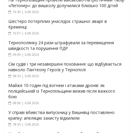
«Легіонер»: до вишколу долучилися близько 100 дітей
10:43 | 6.08.2026
Шестеро потерпілих унаслідок страшної аварії в
Кременці
10:01 | 6.08.2026
Тернополянку 24 рази штрафували за перевищення
швидкості та порушення ПДР
09:09 | 6.08.2026
Сім судів і три незавершені поховання: що відбувається
навколо Пантеону Героїв у Тернополі
08:33 | 6.08.2026
Майже 10 годин під вогнем і атаками дронів: як
поліцейський із Тернопільщини вижив після важкого
бою
08:00 | 6.08.2026
У справі вбивства випускниці у Вишнівці поставлено
крапку: апеляцію захисту відхилили
18:35 | 5.08.2026