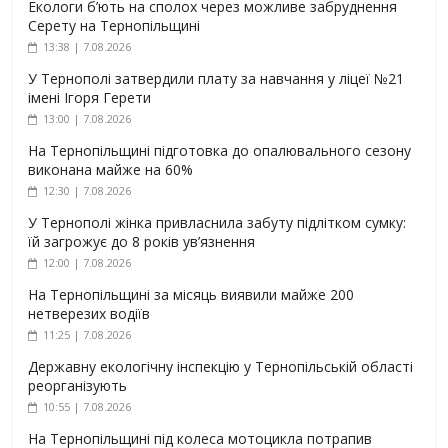
Екологи б’ють на сполох через можливе забруднення
Серету на Тернопільщині
13:38 | 7.08.2026
У Тернополі затвердили плату за навчання у ліцеї №21
імені Ігоря Герети
13:00 | 7.08.2026
На Тернопільщині підготовка до опалювального сезону
виконана майже на 60%
12:30 | 7.08.2026
У Тернополі жінка привласнила забуту підлітком сумку:
їй загрожує до 8 років ув’язнення
12:00 | 7.08.2026
На Тернопільщині за місяць виявили майже 200
нетверезих водіїв
11:25 | 7.08.2026
Державну екологічну інспекцію у Тернопільській області
реорганізують
10:55 | 7.08.2026
На Тернопільщині під колеса мотоцикла потрапив