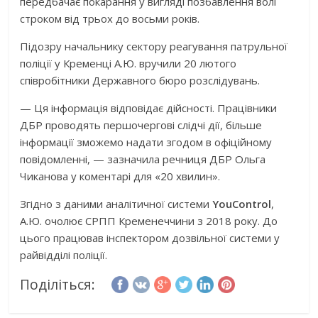
передбачає покарання у вигляді позбавлення волі
строком від трьох до восьми років.
Підозру начальнику сектору реагування патрульної
поліції у Кременці А.Ю. вручили 20 лютого
співробітники Державного бюро розслідувань.
— Ця інформація відповідає дійсності. Працівники
ДБР проводять першочергові слідчі дії, більше
інформації зможемо надати згодом в офіційному
повідомленні, — зазначила речниця ДБР Ольга
Чиканова у коментарі для «20 хвилин».
Згідно з даними аналітичної системи
YouControl
,
А.Ю. очолює СРПП Кременеччини з 2018 року. До
цього працював інспектором дозвільної системи у
райвідділі поліції.
Поділіться: