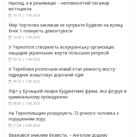
пішохід, а в реанімацію – неповнолітній пасажир
мотоцикла
10:16 | 7.08.2026
Мер Чорткова закликав не купувати будівлю на вулиці
Хічія: її планують демонтувати
10:00 | 7.08.2026
У Тернополі створюють всеукраїнську організацію
нащадків українських жертв польських репресій
09:10 | 7.08.2026
У Теребовлі розпочали новий етап ремонту мосту:
підрядник влаштовує дорожній одяг
08:33 | 7.08.2026
Ліфт у Бучацькій лікарні будуватиме фірма, яка фігурує в
кримінальному провадженні
08:00 | 7.08.2026
На Тернопільщині розшукують 72-річного чоловіка з
порушенням зору
21:08 | 6.08.2026
Вважався зниклим безвісти, – Ангелом додому