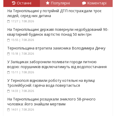
Останні
Популярні
Коментарі
На Тернопільщині у потрійній ДТП постраждали троє
людей, серед них дитина
17:27 | 7.08.2026
На Тернопільщині державі повернули недобудований 90-
квартирний будинок вартістю понад 50 млн грн
15:55 | 7.08.2026
Тернопільщина втратила захисника Володимира Дичку
15:18 | 7.08.2026
У Заліщиках заборонили поливати городи питною
водою: порушників відключатимуть від водопостачання
15:11 | 7.08.2026
У Тернополі відновили роботу котельні на вулиці
Тролейбусній: гаряча вода повертається
14:33 | 7.08.2026
На Тернопільщині розшукали зниклого 58-річного
чоловіка: його знайшли мертвим
14:01 | 7.08.2026