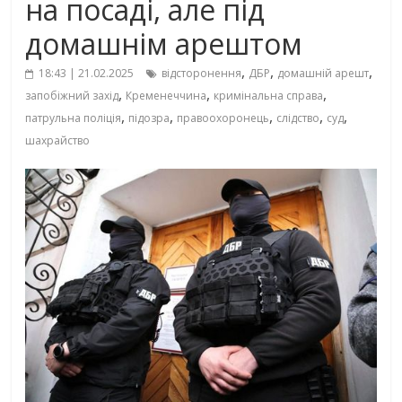
на посаді, але під
домашнім арештом
,
,
,
18:43 | 21.02.2025
відсторонення
ДБР
домашній арешт
,
,
,
запобіжний захід
Кременеччина
кримінальна справа
,
,
,
,
,
патрульна поліція
підозра
правоохоронець
слідство
суд
шахрайство