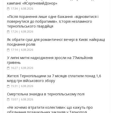
кампанії «ЯСерпневийДонор»
17:34 | 6.08.2026
«Після поранення лише одне бажання –відновитися і
повернутися до побратимів». Історія незламного
тернопільського гвардійця
17:26 | 6.08.2026
Як обрати суші для романтичної вечері в Києві: найкращі
поєднання ролів
17:14 | 6.08.2026
У липні митні надходження зросли на 77мільйонів
гривень
16:27 | 6.08.2026
Жителі Тернопільщини за 7 місяців сплатили понад 1,6
млрд грн військового збору
15:31 | 6.08.2026
Смертельна знахідка в тернопільському полі
15:07 | 6.08.2026
«Не хочемо втратити колективи»: що кажуть про
об’єднання позашкільних закладів у Тернополі