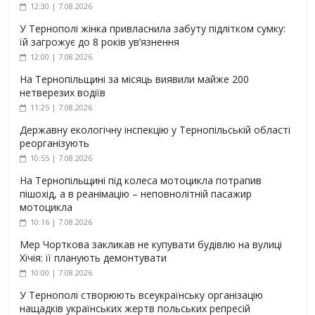
12:30 | 7.08.2026
У Тернополі жінка привласнила забуту підлітком сумку:
їй загрожує до 8 років ув’язнення
12:00 | 7.08.2026
На Тернопільщині за місяць виявили майже 200
нетверезих водіїв
11:25 | 7.08.2026
Державну екологічну інспекцію у Тернопільській області
реорганізують
10:55 | 7.08.2026
На Тернопільщині під колеса мотоцикла потрапив
пішохід, а в реанімацію – неповнолітній пасажир
мотоцикла
10:16 | 7.08.2026
Мер Чорткова закликав не купувати будівлю на вулиці
Хічія: її планують демонтувати
10:00 | 7.08.2026
У Тернополі створюють всеукраїнську організацію
нащадків українських жертв польських репресій