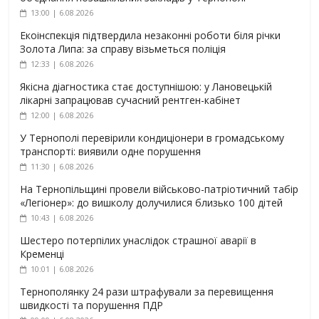
13:00 | 6.08.2026
Екоінспекція підтвердила незаконні роботи біля річки
Золота Липа: за справу візьметься поліція
12:33 | 6.08.2026
Якісна діагностика стає доступнішою: у Лановецькій
лікарні запрацював сучасний рентген-кабінет
12:00 | 6.08.2026
У Тернополі перевірили кондиціонери в громадському
транспорті: виявили одне порушення
11:30 | 6.08.2026
На Тернопільщині провели військово-патріотичний табір
«Легіонер»: до вишколу долучилися близько 100 дітей
10:43 | 6.08.2026
Шестеро потерпілих унаслідок страшної аварії в
Кременці
10:01 | 6.08.2026
Тернополянку 24 рази штрафували за перевищення
швидкості та порушення ПДР