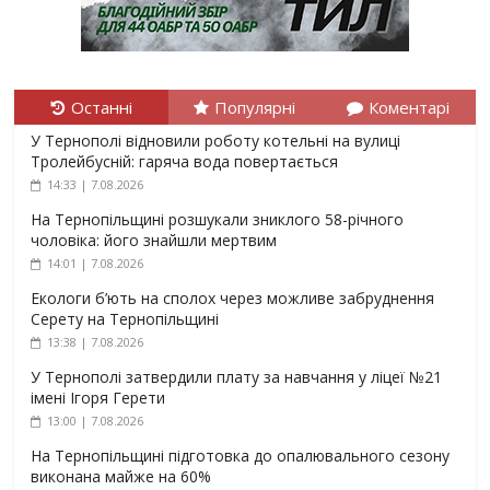
Останні
Популярні
Коментарі
У Тернополі відновили роботу котельні на вулиці
Тролейбусній: гаряча вода повертається
14:33 | 7.08.2026
На Тернопільщині розшукали зниклого 58-річного
чоловіка: його знайшли мертвим
14:01 | 7.08.2026
Екологи б’ють на сполох через можливе забруднення
Серету на Тернопільщині
13:38 | 7.08.2026
У Тернополі затвердили плату за навчання у ліцеї №21
імені Ігоря Герети
13:00 | 7.08.2026
На Тернопільщині підготовка до опалювального сезону
виконана майже на 60%