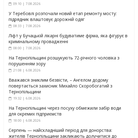
09:10 | 7.08.2026
У Теребовлі розпочали новий етап ремонту мосту:
підрядник влаштовує дорожній одяг
08:33 | 7.08.2026
Ліфт у Бучацькій лікарні будуватиме фірма, яка фігурує в
кримінальному провадженні
08:00 | 7.08.2026
На Тернопільщині розшукують 72-річного чоловіка з
порушенням зору
21:08 | 6.08.2026
Вважався зниклим безвісти, – Ангелом додому
повертається захисник Михайло Скоробогатий з
Тернопільщини
19:32 | 6.08.2026
На Тернопільщині через посуху обмежили забір води
для окремих підприємств
18:00 | 6.08.2026
Серпень — найскладніший період для донорства:
жителів Тернопільщини закликають долучитися до