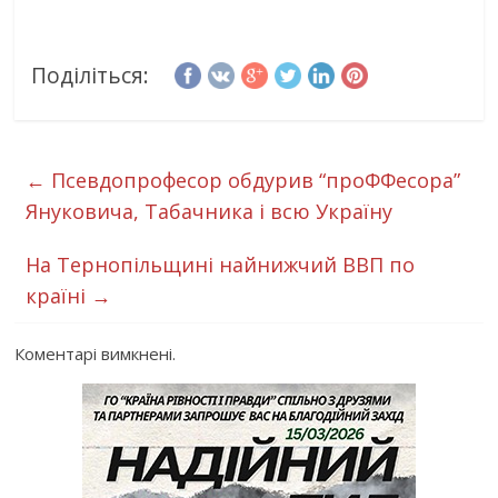
Поділіться:
←
Псевдопрофесор обдурив “проФФесора”
Януковича, Табачника i всю Україну
На Тернопільщині найнижчий ВВП по
країні
→
Коментарі вимкнені.