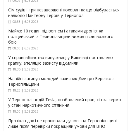
09:09 | 6.08.2026
Сім судів і три незавершені поховання: що відбувається
навколо Пантеону Героїв у Тернополі
08:33 | 6.08.2026
Майже 10 годин під вогнем і атаками дронів: як
поліцейський із Тернопільщини вижив після важкого
бою
08:00 | 6.08.2026
У справі вбивства випускниці у Вишнівці поставлено
крапку: апеляцію захисту відхилили
18:35 | 5.08.2026
На війні загинув молодий захисник Дмитро Березко з
Тернопільщини
18:23 | 5.08.2026
У Тернополі водій Tesla, позбавлений прав, сів за кермо
у стані наркотичного сп’яніння
18:00 | 5.08.2026
Протікав дах і не працювали душові: на Тернопільщині
лише після перевірки покращили умови для ВПО