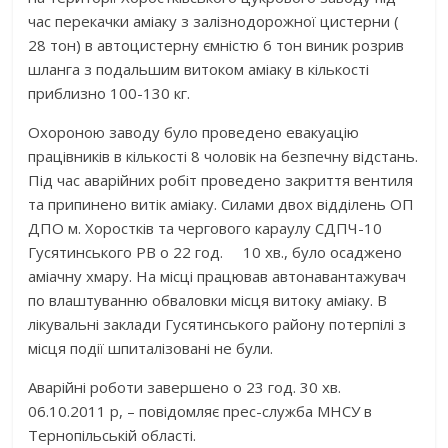
час перекачки аміаку з залізнодорожної цистерни (
28 тон) в автоцистерну ємністю 6 тон виник розрив
шланга з подальшим витоком аміаку в кількості
приблизно 100-130 кг.
Охороною заводу було проведено евакуацію
працівників в кількості 8 чоловік на безпечну відстань.
Під час аварійних робіт проведено закриття вентиля
та припинено витік аміаку. Силами двох відділень ОП
ДПО м. Хоростків та чергового караулу СДПЧ-10
Гусятинського РВ о 22 год. 10 хв., було осаджено
аміачну хмару. На місці працював автонавантажувач
по влаштуванню обваловки місця витоку аміаку. В
лікувальні заклади Гусятинського району потерпілі з
місця події шпиталізовані не були.
Аварійні роботи завершено о 23 год. 30 хв.
06.10.2011 р, – повідомляє прес-служба МНСУ в
Тернопільській області.