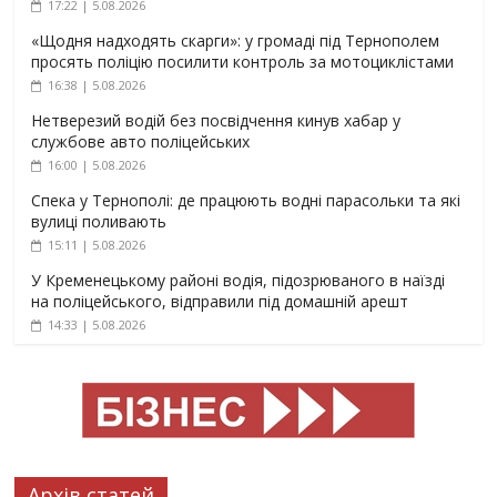
17:22 | 5.08.2026
«Щодня надходять скарги»: у громаді під Тернополем
просять поліцію посилити контроль за мотоциклістами
16:38 | 5.08.2026
Нетверезий водій без посвідчення кинув хабар у
службове авто поліцейських
16:00 | 5.08.2026
Спека у Тернополі: де працюють водні парасольки та які
вулиці поливають
15:11 | 5.08.2026
У Кременецькому районі водія, підозрюваного в наїзді
на поліцейського, відправили під домашній арешт
14:33 | 5.08.2026
Архів статей