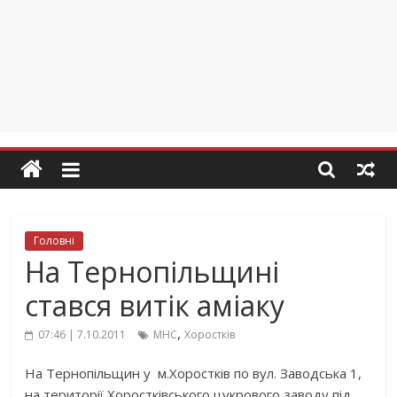
Головні
На Тернопільщині
стався витік аміаку
,
07:46 | 7.10.2011
МНС
Хоростків
На Тернопільщин у м.Хоростків по вул. Заводська 1,
на території Хоростківського цукрового заводу під