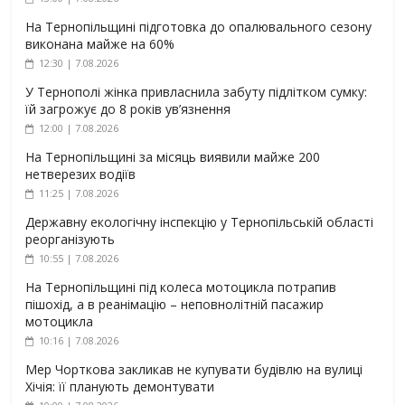
На Тернопільщині підготовка до опалювального сезону
виконана майже на 60%
12:30 | 7.08.2026
У Тернополі жінка привласнила забуту підлітком сумку:
їй загрожує до 8 років ув’язнення
12:00 | 7.08.2026
На Тернопільщині за місяць виявили майже 200
нетверезих водіїв
11:25 | 7.08.2026
Державну екологічну інспекцію у Тернопільській області
реорганізують
10:55 | 7.08.2026
На Тернопільщині під колеса мотоцикла потрапив
пішохід, а в реанімацію – неповнолітній пасажир
мотоцикла
10:16 | 7.08.2026
Мер Чорткова закликав не купувати будівлю на вулиці
Хічія: її планують демонтувати