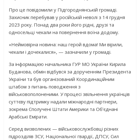
Про це повідомили у Підгороднянській громаді.
Захисник перебував у російській неволі з 14 грудня
2023 року. Понад два роки його рідні, друзі та
односельці чекали на повернення воїна додому.
«Неймовірна новина: наш герой вдома! Ми вірили,
чекали і дочекалися», — зазначили у громаді.
За інформацією начальника ГУР МО України Кирила
Буданова, обмін відбувся за дорученням Президента
України та був організований Координаційним
штабом з питань поводження з
військовополоненими. У процесі звільнення українців
суттєву підтримку надали міжнародні партнери,
зокрема Сполучені Штати Америки та Об’єднані
Арабські Емірати.
Серед визволених — військовослужбовці різних
підрозділів ЗСУ, Національної гвардії, ДПСУ, Сил