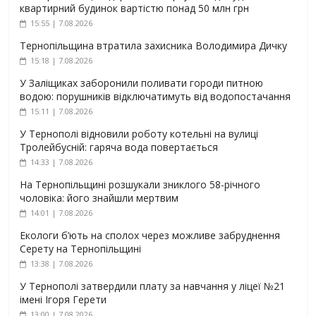
квартирний будинок вартістю понад 50 млн грн
15:55 | 7.08.2026
Тернопільщина втратила захисника Володимира Дичку
15:18 | 7.08.2026
У Заліщиках заборонили поливати городи питною
водою: порушників відключатимуть від водопостачання
15:11 | 7.08.2026
У Тернополі відновили роботу котельні на вулиці
Тролейбусній: гаряча вода повертається
14:33 | 7.08.2026
На Тернопільщині розшукали зниклого 58-річного
чоловіка: його знайшли мертвим
14:01 | 7.08.2026
Екологи б’ють на сполох через можливе забруднення
Серету на Тернопільщині
13:38 | 7.08.2026
У Тернополі затвердили плату за навчання у ліцеї №21
імені Ігоря Герети
13:00 | 7.08.2026