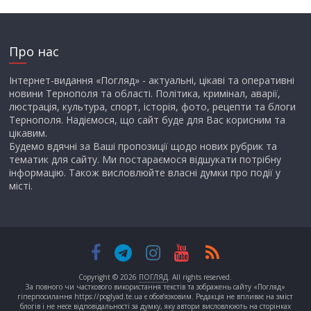
Про нас
Інтернет-видання «Погляд» - актуальні, цікаві та оперативні
новини Тернополя та області. Політика, кримінал, аварії,
люстрація, культура, спорт, історія, фото, рецепти та блоги
Тернополя. Надіємося, що сайт буде для Вас корисним та
цікавим.
Будемо вдячні за Ваші пропозиції щодо нових рубрик та
тематик для сайту. Ми постараємося відшукати потрібну
інформацію. Також висловлюйте власні думки про події у
місті.
Copyright © 2026
ПОГЛЯД
. All rights reserved.
За повного чи часткового використання текстів та зображень сайту «Погляд»
гіперпосилання https://poglyad.te.ua є обов’язковим. Редакція не впливає на зміст
блогів і не несе відповідальності за думку, яку автори висловлюють на сторінках