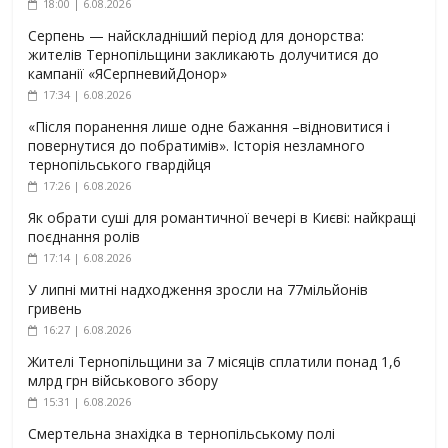
18:00 | 6.08.2026
Серпень — найскладніший період для донорства:
жителів Тернопільщини закликають долучитися до
кампанії «ЯСерпневийДонор»
17:34 | 6.08.2026
«Після поранення лише одне бажання –відновитися і
повернутися до побратимів». Історія незламного
тернопільського гвардійця
17:26 | 6.08.2026
Як обрати суші для романтичної вечері в Києві: найкращі
поєднання ролів
17:14 | 6.08.2026
У липні митні надходження зросли на 77мільйонів
гривень
16:27 | 6.08.2026
Жителі Тернопільщини за 7 місяців сплатили понад 1,6
млрд грн військового збору
15:31 | 6.08.2026
Смертельна знахідка в тернопільському полі