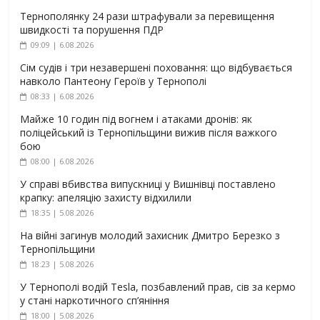
Тернополянку 24 рази штрафували за перевищення
швидкості та порушення ПДР
09:09 | 6.08.2026
Сім судів і три незавершені поховання: що відбувається
навколо Пантеону Героїв у Тернополі
08:33 | 6.08.2026
Майже 10 годин під вогнем і атаками дронів: як
поліцейський із Тернопільщини вижив після важкого
бою
08:00 | 6.08.2026
У справі вбивства випускниці у Вишнівці поставлено
крапку: апеляцію захисту відхилили
18:35 | 5.08.2026
На війні загинув молодий захисник Дмитро Березко з
Тернопільщини
18:23 | 5.08.2026
У Тернополі водій Tesla, позбавлений прав, сів за кермо
у стані наркотичного сп’яніння
18:00 | 5.08.2026