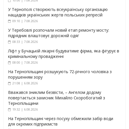
10:00 | 7.08.2026
У Тернополі створюють всеукраїнську організацію
нащадків українських жертв польських репресій
09:10 | 7.08.2026
У Теребовлі розпочали новий етап ремонту мосту:
підрядник влаштовує дорожній одяг
08:33 | 7.08.2026
Ліфт у Бучацькій лікарні будуватиме фірма, яка фігурує в
кримінальному провадженні
08:00 | 7.08.2026
На Тернопільщині розшукують 72-річного чоловіка з
порушенням зору
21:08 | 6.08.2026
Вважався зниклим безвісти, – Ангелом додому
повертається захисник Михайло Скоробогатий з
Тернопільщини
19:32 | 6.08.2026
На Тернопільщині через посуху обмежили забір води
для окремих підприємств