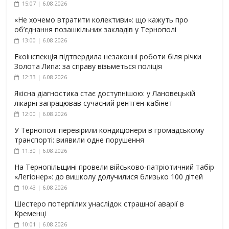
15:07 | 6.08.2026
«Не хочемо втратити колективи»: що кажуть про
об’єднання позашкільних закладів у Тернополі
13:00 | 6.08.2026
Екоінспекція підтвердила незаконні роботи біля річки
Золота Липа: за справу візьметься поліція
12:33 | 6.08.2026
Якісна діагностика стає доступнішою: у Лановецькій
лікарні запрацював сучасний рентген-кабінет
12:00 | 6.08.2026
У Тернополі перевірили кондиціонери в громадському
транспорті: виявили одне порушення
11:30 | 6.08.2026
На Тернопільщині провели військово-патріотичний табір
«Легіонер»: до вишколу долучилися близько 100 дітей
10:43 | 6.08.2026
Шестеро потерпілих унаслідок страшної аварії в
Кременці
10:01 | 6.08.2026